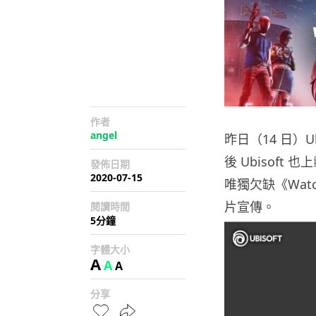
作者
angel
昨日（14 日）
後 Ubisof
發佈日期
2020-07-15
唯獨欠缺《Watc
片宣傳。
閱讀時間
5分鐘
字體大小
A
A
A
分享