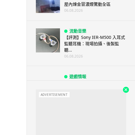
屋內煉金冒濃煙驚動全區
06.08.2026
流動音樂
【評測】Sony IER-M500 入耳式
監聽耳機：現場拍攝、後製監
聽...
06.08.2026
遊戲情報
《魔獸世界：至暗之夜》12.1
「烏拉特克的詛咒」專訪：巢穴
不為提高世...
ADVERTISEMENT
06.08.2026
遊戲情報
日本二手遊戲店減 90% 門市 業
績反增四成 “懷...