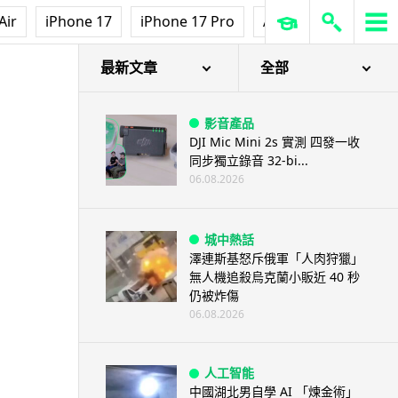
Air
iPhone 17
iPhone 17 Pro
AirPods Pro 3
Ap
宣傳片
最新文章
全部
影音產品
DJI Mic Mini 2s 實測 四發一收
同步獨立錄音 32-bi...
06.08.2026
城中熱話
澤連斯基怒斥俄軍「人肉狩獵」
無人機追殺烏克蘭小販近 40 秒
仍被炸傷
06.08.2026
人工智能
中國湖北男自學 AI 「煉金術」