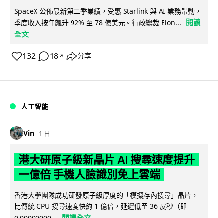
SpaceX 公佈最新第二季業績，受惠 Starlink 與 AI 業務帶動，
閱讀
季度收入按年飆升 92% 至 78 億美元。行政總裁 Elon...
全文
132
18
分享
↗
人工智能
Vin
1 日
港大研原子級新晶片 AI 搜尋速度提升
一億倍 手機人臉識別免上雲端
香港大學團隊成功研發原子級厚度的「模擬存內搜尋」晶片，
比傳統 CPU 搜尋速度快約 1 億倍，延遲低至 36 皮秒（即
閱讀全文
0.00000000...