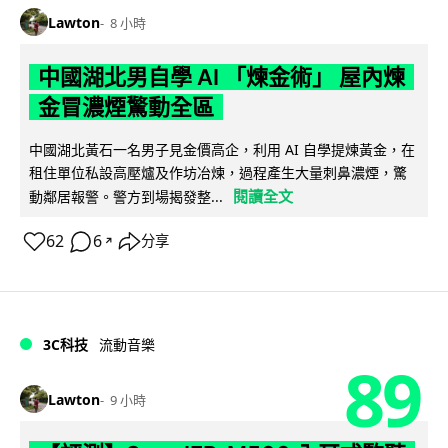
Lawton
8 小時
中國湖北男自學 AI 「煉金術」 屋內煉
金冒濃煙驚動全區
中國湖北黃石一名男子見金價高企，利用 AI 自學提煉黃金，在
租住單位私設高壓爐及作坊冶煉，過程產生大量刺鼻濃煙，驚
閱讀全文
動鄰居報警。警方到場揭發整...
62
6
分享
↗
3C科技
流動音樂
89
Lawton
9 小時