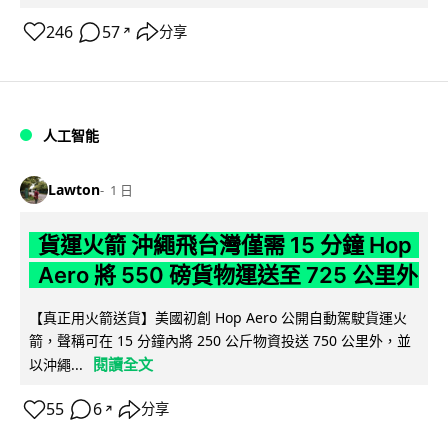
246
57
分享
↗
人工智能
Lawton
1 日
貨運火箭 沖繩飛台灣僅需 15 分鐘 Hop
Aero 將 550 磅貨物運送至 725 公里外
【真正用火箭送貨】美國初創 Hop Aero 公開自動駕駛貨運火
箭，聲稱可在 15 分鐘內將 250 公斤物資投送 750 公里外，並
閱讀全文
以沖繩...
55
6
分享
↗