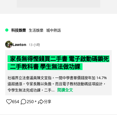
科技娛樂
生活娛樂
城中熱話
Lawton
13 小時
家長無得慳錢買二手書 電子啟動碼鎖死
二手教科書 學生無法做功課
社福界立法會議員陳文宜指，一間中學書單價錢按年加 14.7%
遠超通漲，令家長難以負擔。而且電子教材啟動碼這項設計，
閱讀全文
令學生無法完成功課，二手...
654
250
分享
↗