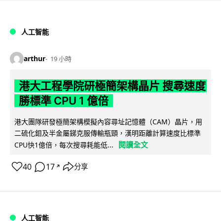
人工智能
arthur
19 小時
港大工程學院研極簡架構晶片 搜尋速度
勝標準 CPU 1 億倍
港大團隊研發極簡架構模擬內容尋址記憶體（CAM）晶片，用
二硫化鉬及半金屬銻克服傳輸瓶頸，漢明距離計算速度比標準
閱讀全文
CPU快1億倍，每次搜尋耗能低...
40
17
分享
↗
人工智能