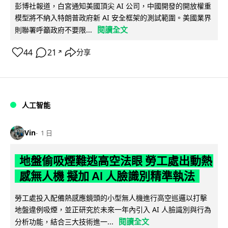
彭博社報道，白宮通知美國頂尖 AI 公司，中國開發的開放權重
模型將不納入特朗普政府新 AI 安全框架的測試範圍。美國業界
閱讀全文
則聯署呼籲政府不要限...
44
21
分享
↗
人工智能
Vin
1 日
地盤偷吸煙難逃高空法眼 勞工處出動熱
感無人機 擬加 AI 人臉識別精準執法
勞工處投入配備熱感應鏡頭的小型無人機進行高空巡邏以打擊
地盤違例吸煙，並正研究於未來一年內引入 AI 人臉識別與行為
閱讀全文
分析功能，結合三大技術進一...