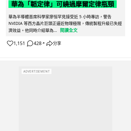
華為「韜定律」可繞過摩爾定律瓶頸
華為半導體首席科學家廖恒罕見接受近 5 小時專訪，警告
NVIDIA 等西方晶片巨頭正逼近物理極限，傳統製程升級已失經
閱讀全文
濟效益。他同時介紹華為...
1,151
428
分享
↗
ADVERTISEMENT