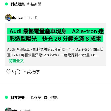
科技娛樂
科技新聞
duncan
11 小時
Audi 最慳電量產車現身 A2 e-tron 迷
彩造型曝光 快充 26 分鐘充滿 8 成電
Audi 呢部新車，能耗竟然係25年前嘅一半。 A2 e-tron 風阻低
至0.24，每百公里只需12.8 kWh，一度電行到7.8公里。6...
閱讀全文
6
1
分享
↗
科技娛樂
生活娛樂
城中熱話
Vin