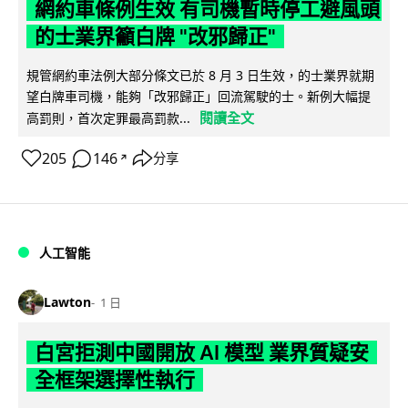
網約車條例生效 有司機暫時停工避風頭
的士業界籲白牌 "改邪歸正"
規管網約車法例大部分條文已於 8 月 3 日生效，的士業界就期
望白牌車司機，能夠「改邪歸正」回流駕駛的士。新例大幅提
閱讀全文
高罰則，首次定罪最高罰款...
205
146
分享
↗
人工智能
Lawton
1 日
白宮拒測中國開放 AI 模型 業界質疑安
全框架選擇性執行