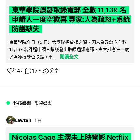
東華學院誤發取錄電郵 全數 11,139 名
申請人一度空歡喜 專家:人為疏忽+系統
防護缺失
東華學院今日（5 日）大學聯招放榜之際，因人為疏忽向全數
11,139 名課程申請人錯誤發出取錄通知電郵，令大批考生一度
閱讀全文
以為獲得學位取錄，事...
147
17
分享
↗
科技娛樂
影視娛樂
Lawton
1 日
Nicolas Cage 主演未上映電影 Netflix