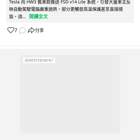
Tesla 向 HW3 舊車款推送 FSD v14 Lite 系統，引發大量車主反
映自動駕駛電腦嚴重過熱，部分更觸發高溫保護甚至直接燒
閱讀全文
毀，須...
7
分享
ADVERTISEMENT