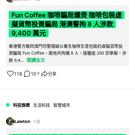
Fun Coffee 咖啡騙局爆煲 咖啡包裝虛
擬貨幣投資騙局 港澳警拘 8 人涉款
9,400 萬元
香港警方聯同澳門司警搗破以養生咖啡生意包裝的虛擬貨幣投
資騙局 Fun Coffee，兩地共拘捕 8 人，接獲逾 200 宗舉報，涉
閱讀全文
款 9,4...
118
10
分享
↗
科技娛樂
生活科技
智慧城市
Lawton
1 日