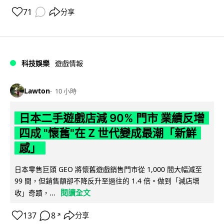
71
分享
科技娛樂
遊戲情報
Lawton
10 小時
日本二手遊戲店減 90% 門市 業績反增
四成 "懷舊"在 Z 世代變成最潮「新鮮
感」
日本零售巨頭 GEO 將懷舊遊戲銷售門市從 1,000 間大幅減至
99 間，但銷售額卻不降反升至過往的 1.4 倍。做到「減店增
閱讀全文
收」奇蹟，...
137
8
分享
↗