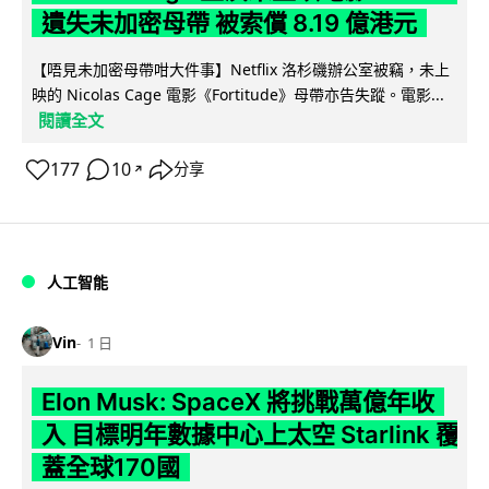
遺失未加密母帶 被索償 8.19 億港元
【唔見未加密母帶咁大件事】Netflix 洛杉磯辦公室被竊，未上
映的 Nicolas Cage 電影《Fortitude》母帶亦告失蹤。電影...
閱讀全文
177
10
分享
↗
人工智能
Vin
1 日
Elon Musk: SpaceX 將挑戰萬億年收
入 目標明年數據中心上太空 Starlink 覆
蓋全球170國