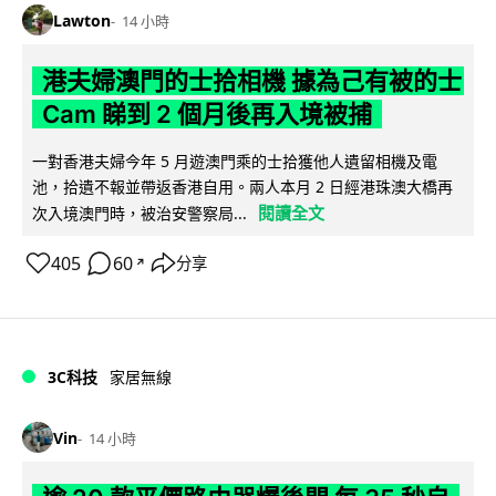
Lawton
14 小時
港夫婦澳門的士拾相機 據為己有被的士
Cam 睇到 2 個月後再入境被捕
一對香港夫婦今年 5 月遊澳門乘的士拾獲他人遺留相機及電
池，拾遺不報並帶返香港自用。兩人本月 2 日經港珠澳大橋再
閱讀全文
次入境澳門時，被治安警察局...
405
60
分享
↗
3C科技
家居無線
Vin
14 小時