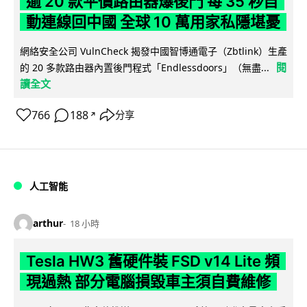
逾 20 款平價路由器爆後門 每 35 秒自
動連線回中國 全球 10 萬用家私隱堪憂
網絡安全公司 VulnCheck 揭發中國智博通電子（Zbtlink）生產
閱
的 20 多款路由器內置後門程式「Endlessdoors」（無盡...
讀全文
766
188
分享
↗
人工智能
arthur
18 小時
Tesla HW3 舊硬件裝 FSD v14 Lite 頻
現過熱 部分電腦損毀車主須自費維修