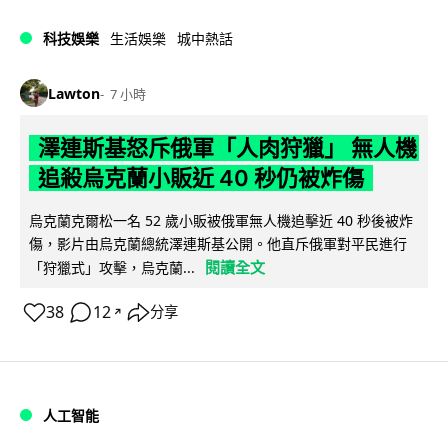
科技娛樂
生活娛樂
城中熱話
Lawton
7 小時
澤連斯基怒斥俄軍「人肉狩獵」 無人機
追殺烏克蘭小販近 40 秒仍被炸傷
烏克蘭克爾松一名 52 歲小販被俄軍無人機追擊近 40 秒後被炸
傷，影片由烏克蘭總統澤連斯基公開。他直斥俄軍對平民進行
閱讀全文
「狩獵式」攻擊，烏克蘭...
38
12
分享
↗
人工智能