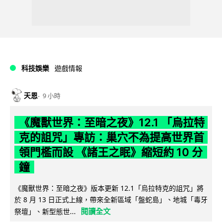
科技娛樂
遊戲情報
天恩
9 小時
《魔獸世界：至暗之夜》12.1 「烏拉特
克的詛咒」專訪：巢穴不為提高世界首
領門檻而設 《諸王之眠》縮短約 10 分
鐘
《魔獸世界：至暗之夜》版本更新 12.1「烏拉特克的詛咒」將
於 8 月 13 日正式上線，帶來全新區域「盤蛇島」、地城「毒牙
閱讀全文
祭壇」、新型態世...