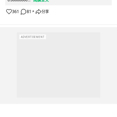
361
81
分享
↗
ADVERTISEMENT