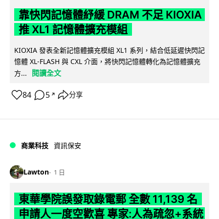
靠快閃記憶體紓緩 DRAM 不足 KIOXIA
推 XL1 記憶體擴充模組
KIOXIA 發表全新記憶體擴充模組 XL1 系列，結合低延遲快閃記
憶體 XL-FLASH 與 CXL 介面，將快閃記憶體轉化為記憶體擴充
閱讀全文
方...
84
5
分享
↗
商業科技
資訊保安
Lawton
1 日
東華學院誤發取錄電郵 全數 11,139 名
申請人一度空歡喜 專家:人為疏忽+系統