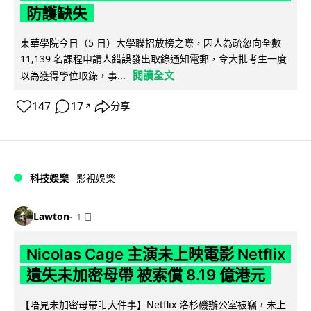
防護缺失
東華學院今日（5 日）大學聯招放榜之際，因人為疏忽向全數
11,139 名課程申請人錯誤發出取錄通知電郵，令大批考生一度
閱讀全文
以為獲得學位取錄，事...
147
17
分享
↗
科技娛樂
影視娛樂
Lawton
1 日
Nicolas Cage 主演未上映電影 Netflix
遺失未加密母帶 被索償 8.19 億港元
【唔見未加密母帶咁大件事】Netflix 洛杉磯辦公室被竊，未上