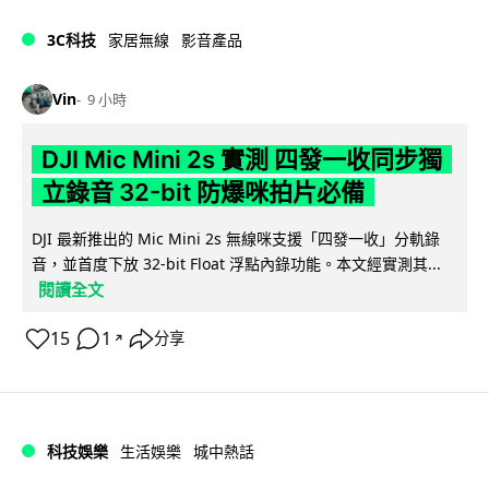
3C科技
家居無線
影音產品
Vin
9 小時
DJI Mic Mini 2s 實測 四發一收同步獨
立錄音 32-bit 防爆咪拍片必備
DJI 最新推出的 Mic Mini 2s 無線咪支援「四發一收」分軌錄
音，並首度下放 32-bit Float 浮點內錄功能。本文經實測其...
閱讀全文
15
1
分享
↗
科技娛樂
生活娛樂
城中熱話