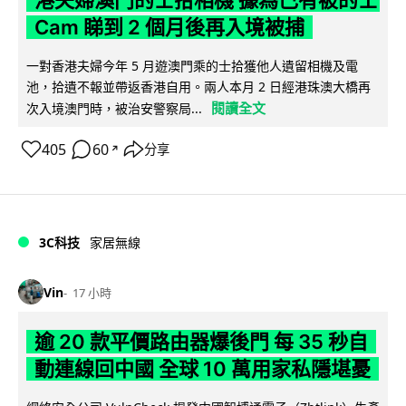
港夫婦澳門的士拾相機 據為己有被的士
Cam 睇到 2 個月後再入境被捕
一對香港夫婦今年 5 月遊澳門乘的士拾獲他人遺留相機及電
池，拾遺不報並帶返香港自用。兩人本月 2 日經港珠澳大橋再
閱讀全文
次入境澳門時，被治安警察局...
405
60
分享
↗
3C科技
家居無線
Vin
17 小時
逾 20 款平價路由器爆後門 每 35 秒自
動連線回中國 全球 10 萬用家私隱堪憂