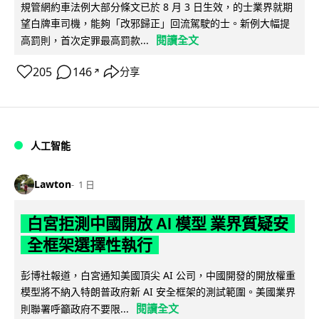
規管網約車法例大部分條文已於 8 月 3 日生效，的士業界就期
望白牌車司機，能夠「改邪歸正」回流駕駛的士。新例大幅提
閱讀全文
高罰則，首次定罪最高罰款...
205
146
分享
↗
人工智能
Lawton
1 日
白宮拒測中國開放 AI 模型 業界質疑安
全框架選擇性執行
彭博社報道，白宮通知美國頂尖 AI 公司，中國開發的開放權重
模型將不納入特朗普政府新 AI 安全框架的測試範圍。美國業界
閱讀全文
則聯署呼籲政府不要限...