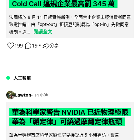
Cold Call 違規企業最高罰 345 萬
法國將於 8 月 11 日起實施新例，全面禁止企業未經消費者同意
致電推銷，由「opt-out」拒接登記制轉為「opt-in」先徵同意
閱讀全文
機制。違...
199
19
分享
↗
人工智能
Lawton
14 小時
華為科學家警告 NVIDIA 已近物理極限
華為「韜定律」可繞過摩爾定律瓶頸
華為半導體首席科學家廖恒罕見接受近 5 小時專訪，警告