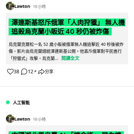
Lawton
10 小時
澤連斯基怒斥俄軍「人肉狩獵」 無人機
追殺烏克蘭小販近 40 秒仍被炸傷
烏克蘭克爾松一名 52 歲小販被俄軍無人機追擊近 40 秒後被炸
傷，影片由烏克蘭總統澤連斯基公開。他直斥俄軍對平民進行
閱讀全文
「狩獵式」攻擊，烏克蘭...
38
12
分享
↗
人工智能
Lawton
10 小時