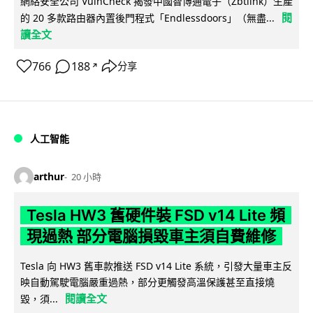
網絡安全公司 VulnCheck 揭發中國智博通電子（Zbtlink）生產
閱
的 20 多款路由器內置後門程式「Endlessdoors」（無盡...
讀全文
766
188
分享
↗
人工智能
arthur
20 小時
Tesla HW3 舊硬件裝 FSD v14 Lite 頻
現過熱 部分電腦損毀車主須自費維修
Tesla 向 HW3 舊車款推送 FSD v14 Lite 系統，引發大量車主反
映自動駕駛電腦嚴重過熱，部分更觸發高溫保護甚至直接燒
閱讀全文
毀，須...