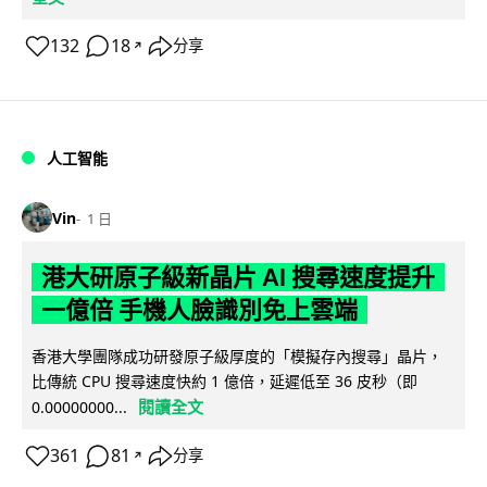
132
18
分享
↗
人工智能
Vin
1 日
港大研原子級新晶片 AI 搜尋速度提升
一億倍 手機人臉識別免上雲端
香港大學團隊成功研發原子級厚度的「模擬存內搜尋」晶片，
比傳統 CPU 搜尋速度快約 1 億倍，延遲低至 36 皮秒（即
閱讀全文
0.00000000...
361
81
分享
↗