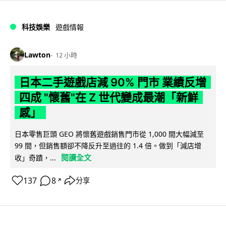
科技娛樂
遊戲情報
Lawton
12 小時
日本二手遊戲店減 90% 門市 業績反增
四成 "懷舊"在 Z 世代變成最潮「新鮮
感」
日本零售巨頭 GEO 將懷舊遊戲銷售門市從 1,000 間大幅減至
99 間，但銷售額卻不降反升至過往的 1.4 倍。做到「減店增
閱讀全文
收」奇蹟，...
137
8
分享
↗