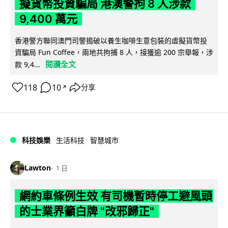
擬貨幣投資騙局 港澳警拘 8 人涉款
9,400 萬元
香港警方聯同澳門司警搗破以養生咖啡生意包裝的虛擬貨幣投
資騙局 Fun Coffee，兩地共拘捕 8 人，接獲逾 200 宗舉報，涉
閱讀全文
款 9,4...
118
10
分享
↗
科技娛樂
生活科技
智慧城市
Lawton
1 日
網約車條例生效 有司機暫時停工避風頭
的士業界籲白牌 "改邪歸正"