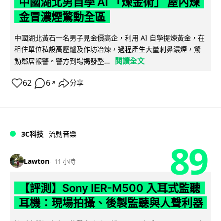
中國湖北男自學 AI 「煉金術」 屋內煉
金冒濃煙驚動全區
中國湖北黃石一名男子見金價高企，利用 AI 自學提煉黃金，在
租住單位私設高壓爐及作坊冶煉，過程產生大量刺鼻濃煙，驚
閱讀全文
動鄰居報警。警方到場揭發整...
62
6
分享
↗
3C科技
流動音樂
89
Lawton
11 小時
【評測】Sony IER-M500 入耳式監聽
耳機：現場拍攝、後製監聽與人聲利器