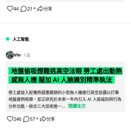
44
21
分享
↗
人工智能
Vin
1 日
地盤偷吸煙難逃高空法眼 勞工處出動熱
感無人機 擬加 AI 人臉識別精準執法
勞工處投入配備熱感應鏡頭的小型無人機進行高空巡邏以打擊
地盤違例吸煙，並正研究於未來一年內引入 AI 人臉識別與行為
閱讀全文
分析功能，結合三大技術進一...
246
57
分享
↗