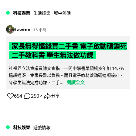
科技娛樂
生活娛樂
城中熱話
Lawton
15 小時
家長無得慳錢買二手書 電子啟動碼鎖死
二手教科書 學生無法做功課
社福界立法會議員陳文宜指，一間中學書單價錢按年加 14.7%
遠超通漲，令家長難以負擔。而且電子教材啟動碼這項設計，
閱讀全文
令學生無法完成功課，二手...
654
250
分享
↗
科技娛樂
遊戲情報