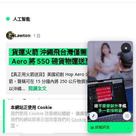
人工智能
Lawton
1 日
×
貨運火箭 沖繩飛台灣僅需 15 分鐘 Hop
Aero 將 550 磅貨物運送至 725 公里外
【真正用火箭送貨】美國初創 Hop Aero 公開自動駕駛貨運火
箭，聲稱可在 15 分鐘內將 250 公斤物資投送 750 公里外，並
閱讀全文
以沖繩...
55
6
分享
↗
本網站正使用 Cookie
我們使用 Cookie 改善網站體驗。 繼續使用
🎵
⛶
我們的網站即表示您同意我們的
Cookie 政
策
。
📖 詳細評測
→
ADVERTISEMENT