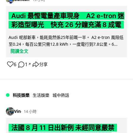
Audi 最慳電量產車現身 A2 e-tron 迷
彩造型曝光 快充 26 分鐘充滿 8 成電
Audi 呢部新車，能耗竟然係25年前嘅一半。 A2 e-tron 風阻低
至0.24，每百公里只需12.8 kWh，一度電行到7.8公里。6...
閱讀全文
6
1
分享
↗
科技娛樂
生活娛樂
城中熱話
Vin
14 小時
法國 8 月 11 日出新例 未經同意嚴禁