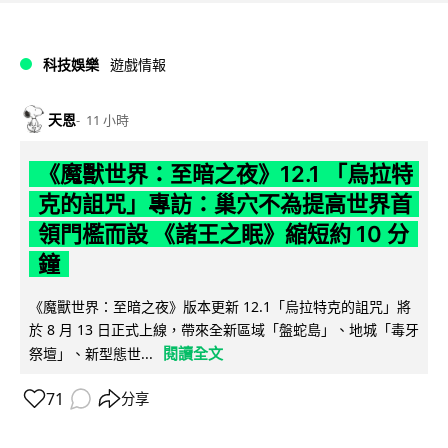
科技娛樂
遊戲情報
天恩
11 小時
《魔獸世界：至暗之夜》12.1 「烏拉特
克的詛咒」專訪：巢穴不為提高世界首
領門檻而設 《諸王之眠》縮短約 10 分
鐘
《魔獸世界：至暗之夜》版本更新 12.1「烏拉特克的詛咒」將
於 8 月 13 日正式上線，帶來全新區域「盤蛇島」、地城「毒牙
閱讀全文
祭壇」、新型態世...
71
分享