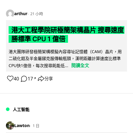
arthur
21 小時
港大工程學院研極簡架構晶片 搜尋速度
勝標準 CPU 1 億倍
港大團隊研發極簡架構模擬內容尋址記憶體（CAM）晶片，用
二硫化鉬及半金屬銻克服傳輸瓶頸，漢明距離計算速度比標準
閱讀全文
CPU快1億倍，每次搜尋耗能低...
40
17
分享
↗
人工智能
Lawton
1 日