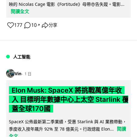
映的 Nicolas Cage 電影《Fortitude》母帶亦告失蹤。電影...
閱讀全文
177
10
分享
↗
人工智能
Vin
1 日
Elon Musk: SpaceX 將挑戰萬億年收
入 目標明年數據中心上太空 Starlink 覆
蓋全球170國
SpaceX 公佈最新第二季業績，受惠 Starlink 與 AI 業務帶動，
閱讀
季度收入按年飆升 92% 至 78 億美元。行政總裁 Elon...
全文