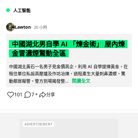
人工智能
Lawton
20 小時
中國湖北男自學 AI 「煉金術」 屋內煉
金冒濃煙驚動全區
中國湖北黃石一名男子見金價高企，利用 AI 自學提煉黃金，在
租住單位私設高壓爐及作坊冶煉，過程產生大量刺鼻濃煙，驚
閱讀全文
動鄰居報警。警方到場揭發整...
101
7
分享
↗
ADVERTISEMENT