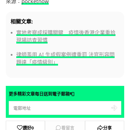
來源：
pocketnow
相關文章:
實地考察成採購關鍵 疫情後香港企業重拾
現場訪查習慣
律師濫用 AI 生成假案例遭重罰 法官形容問
題達「疫情級別」
📮
更多精彩文章每日送到電子郵箱
讚好
0
看留言
分享