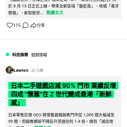
於 8 月 13 日正式上線，帶來全新區域「盤蛇島」、地城「毒牙
閱讀全文
祭壇」、新型態世...
115
分享
科技娛樂
遊戲情報
Lawton
22 小時
日本二手遊戲店減 90% 門市 業績反增
四成 "懷舊"在 Z 世代變成最潮「新鮮
感」
日本零售巨頭 GEO 將懷舊遊戲銷售門市從 1,000 間大幅減至
99 間，但銷售額卻不降反升至過往的 1.4 倍。做到「減店增