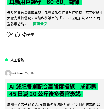
耳機用戶謹守「60-60」鐵律
長時間高音量佩戴耳機可能導致永久性噪音性聽損。本文盤點 4
大聽力受損警號，介紹科學護耳的「60-60 原則」及 Apple 內
閱讀全文
置防護功能，...
9
分享
人工智能
arthur
7 小時
AI 減肥餐單配合高強度操練 成都男
45 日減 20 公斤後多器官衰竭
成都一名男子跟隨 AI 制訂高強度減脂計劃，45 日內減去約 20