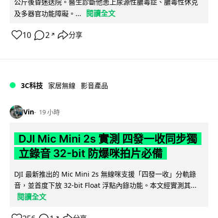
公斤後昏迷送院。醫生診斷他患上尿源性膿毒症、膿毒性休克
閱讀全文
及多器官功能障礙。...
10
2
分享
↗
3C科技
家居無線
影音產品
Vin
19 小時
DJI Mic Mini 2s 實測 四發一收同步獨
立錄音 32-bit 防爆咪拍片必備
DJI 最新推出的 Mic Mini 2s 無線咪支援「四發一收」分軌錄
音，並首度下放 32-bit Float 浮點內錄功能。本文經實測其...
閱讀全文