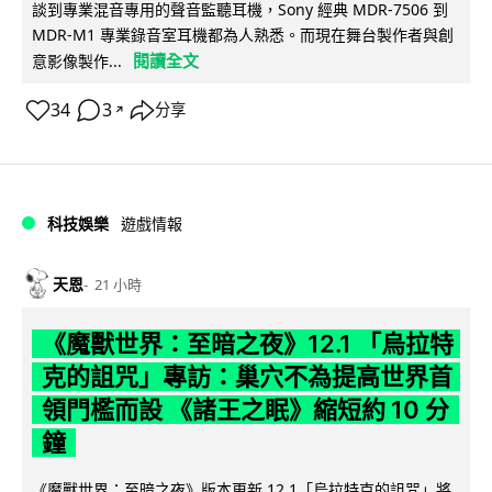
談到專業混音專用的聲音監聽耳機，Sony 經典 MDR-7506 到
MDR-M1 專業錄音室耳機都為人熟悉。而現在舞台製作者與創
閱讀全文
意影像製作...
34
3
分享
↗
科技娛樂
遊戲情報
天恩
21 小時
《魔獸世界：至暗之夜》12.1 「烏拉特
克的詛咒」專訪：巢穴不為提高世界首
領門檻而設 《諸王之眠》縮短約 10 分
鐘
《魔獸世界：至暗之夜》版本更新 12.1「烏拉特克的詛咒」將