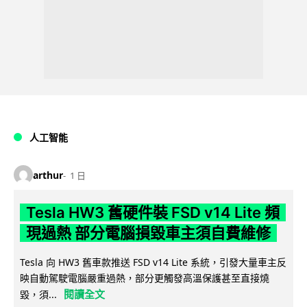
人工智能
arthur
1 日
Tesla HW3 舊硬件裝 FSD v14 Lite 頻
現過熱 部分電腦損毀車主須自費維修
Tesla 向 HW3 舊車款推送 FSD v14 Lite 系統，引發大量車主反
映自動駕駛電腦嚴重過熱，部分更觸發高溫保護甚至直接燒
閱讀全文
毀，須...