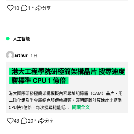
10
1
分享
↗
人工智能
arthur
1 日
港大工程學院研極簡架構晶片 搜尋速度
勝標準 CPU 1 億倍
港大團隊研發極簡架構模擬內容尋址記憶體（CAM）晶片，用
二硫化鉬及半金屬銻克服傳輸瓶頸，漢明距離計算速度比標準
閱讀全文
CPU快1億倍，每次搜尋耗能低...
43
20
分享
↗