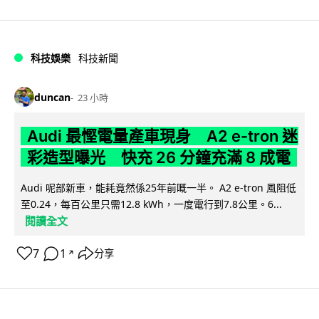
科技娛樂
科技新聞
duncan
23 小時
Audi 最慳電量產車現身 A2 e-tron 迷
彩造型曝光 快充 26 分鐘充滿 8 成電
Audi 呢部新車，能耗竟然係25年前嘅一半。 A2 e-tron 風阻低
至0.24，每百公里只需12.8 kWh，一度電行到7.8公里。6...
閱讀全文
7
1
分享
↗