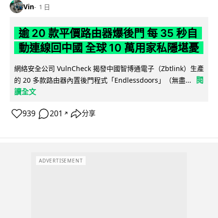
Vin
1 日
逾 20 款平價路由器爆後門 每 35 秒自
動連線回中國 全球 10 萬用家私隱堪憂
網絡安全公司 VulnCheck 揭發中國智博通電子（Zbtlink）生產
閱
的 20 多款路由器內置後門程式「Endlessdoors」（無盡...
讀全文
939
201
分享
↗
ADVERTISEMENT