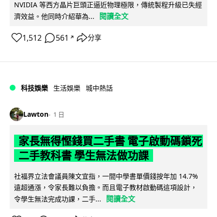
NVIDIA 等西方晶片巨頭正逼近物理極限，傳統製程升級已失經
閱讀全文
濟效益。他同時介紹華為...
1,512
561
分享
↗
科技娛樂
生活娛樂
城中熱話
Lawton
1 日
家長無得慳錢買二手書 電子啟動碼鎖死
二手教科書 學生無法做功課
社福界立法會議員陳文宜指，一間中學書單價錢按年加 14.7%
遠超通漲，令家長難以負擔。而且電子教材啟動碼這項設計，
閱讀全文
令學生無法完成功課，二手...