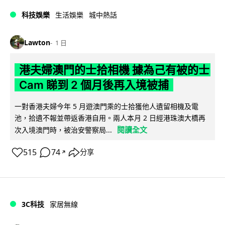
科技娛樂
生活娛樂
城中熱話
Lawton
1 日
港夫婦澳門的士拾相機 據為己有被的士
Cam 睇到 2 個月後再入境被捕
一對香港夫婦今年 5 月遊澳門乘的士拾獲他人遺留相機及電
池，拾遺不報並帶返香港自用。兩人本月 2 日經港珠澳大橋再
閱讀全文
次入境澳門時，被治安警察局...
515
74
分享
↗
3C科技
家居無線