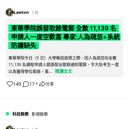
Lawton
1 日
東華學院誤發取錄電郵 全數 11,139 名
申請人一度空歡喜 專家:人為疏忽+系統
防護缺失
東華學院今日（5 日）大學聯招放榜之際，因人為疏忽向全數
11,139 名課程申請人錯誤發出取錄通知電郵，令大批考生一度
閱讀全文
以為獲得學位取錄，事...
149
17
分享
↗
科技娛樂
影視娛樂