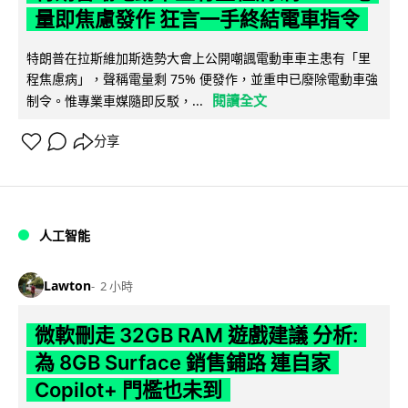
量即焦慮發作 狂言一手終結電車指令
特朗普在拉斯維加斯造勢大會上公開嘲諷電動車車主患有「里
程焦慮病」，聲稱電量剩 75% 便發作，並重申已廢除電動車強
閱讀全文
制令。惟專業車媒隨即反駁，...
分享
人工智能
Lawton
2 小時
微軟刪走 32GB RAM 遊戲建議 分析:
為 8GB Surface 銷售鋪路 連自家
Copilot+ 門檻也未到