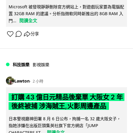
Microsoft 被發現靜靜刪除官方網站上，對遊戲玩家要為電腦配
置 32GB RAM 的建議。分析指微軟同時新推出的 8GB RAM 入
閱讀全文
門...
分享
科技娛樂
影視娛樂
Lawton
2 小時
訂購 43 億日元精品後棄單 大阪女 2 年
後終被捕 涉海賊王,火影周邊產品
日本警視廳神田署 8 月 6 日公布，拘捕一名 32 歲大阪女子，
指她涉嫌在出版巨頭集英社旗下官方網店「JUMP
閱讀全文
CHARACTERS ST...