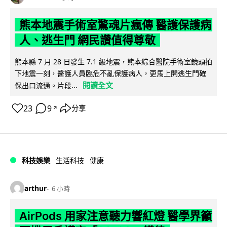
熊本地震手術室驚魂片瘋傳 醫護保護病
人、逃生門 網民讚值得尊敬
熊本縣 7 月 28 日發生 7.1 級地震，熊本綜合醫院手術室鏡頭拍
下地震一刻，醫護人員臨危不亂保護病人，更馬上開逃生門確
閱讀全文
保出口流通。片段...
23
9
分享
↗
科技娛樂
生活科技
健康
arthur
6 小時
AirPods 用家注意聽力響紅燈 醫學界籲