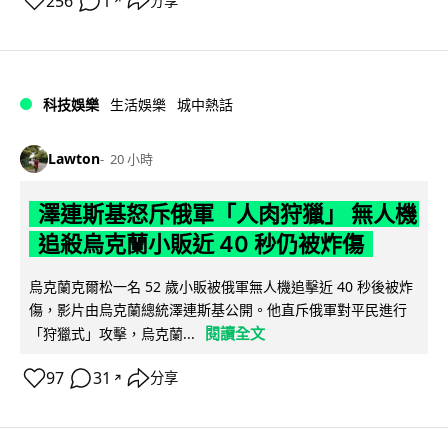
256
1
分享
↗
科技娛樂
生活娛樂
城中熱話
Lawton
20 小時
澤連斯基怒斥俄軍「人肉狩獵」 無人機
追殺烏克蘭小販近 40 秒仍被炸傷
烏克蘭克爾松一名 52 歲小販被俄軍無人機追擊近 40 秒後被炸
傷，影片由烏克蘭總統澤連斯基公開。他直斥俄軍對平民進行
閱讀全文
「狩獵式」攻擊，烏克蘭...
97
31
分享
↗