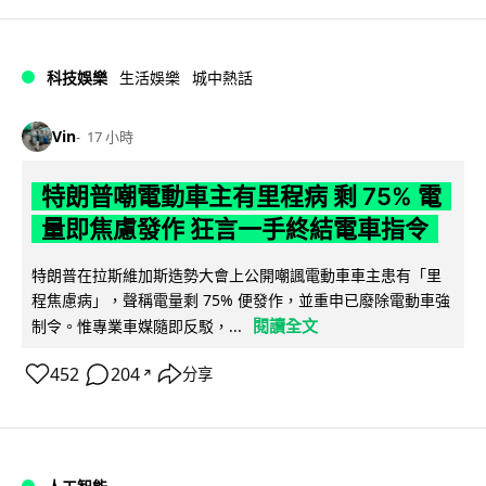
科技娛樂
生活娛樂
城中熱話
Vin
17 小時
特朗普嘲電動車主有里程病 剩 75% 電
量即焦慮發作 狂言一手終結電車指令
特朗普在拉斯維加斯造勢大會上公開嘲諷電動車車主患有「里
程焦慮病」，聲稱電量剩 75% 便發作，並重申已廢除電動車強
閱讀全文
制令。惟專業車媒隨即反駁，...
452
204
分享
↗