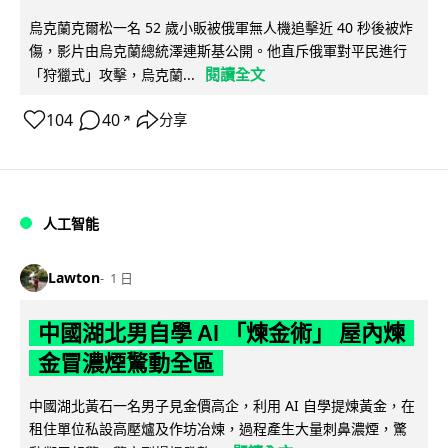
烏克蘭克爾松一名 52 歲小販被俄軍無人機追擊近 40 秒後被炸
傷，影片由烏克蘭總統澤連斯基公開。他直斥俄軍對平民進行
閱讀全文
「狩獵式」攻擊，烏克蘭...
104
40
分享
↗
人工智能
Lawton
1 日
中國湖北男自學 AI 「煉金術」 屋內煉
金冒濃煙驚動全區
中國湖北黃石一名男子見金價高企，利用 AI 自學提煉黃金，在
租住單位私設高壓爐及作坊冶煉，過程產生大量刺鼻濃煙，驚