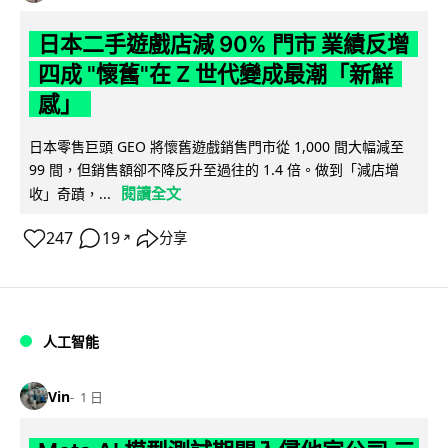
日本二手遊戲店減 90% 門市 業績反增
四成 "懷舊"在 Z 世代變成最潮「新鮮
感」
日本零售巨頭 GEO 將懷舊遊戲銷售門市從 1,000 間大幅減至
99 間，但銷售額卻不降反升至過往的 1.4 倍。做到「減店增
閱讀全文
收」奇蹟，...
247
19
分享
↗
人工智能
Vin
1 日