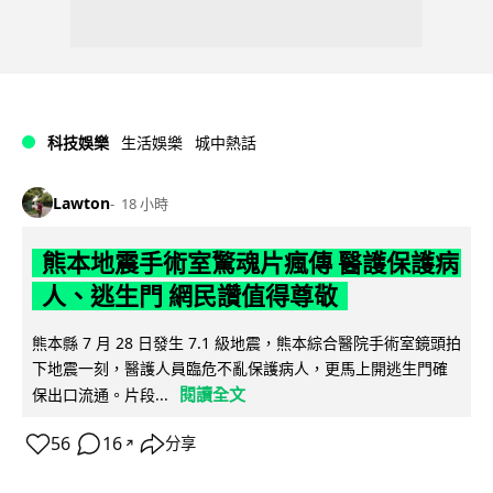
科技娛樂
生活娛樂
城中熱話
Lawton
18 小時
熊本地震手術室驚魂片瘋傳 醫護保護病
人、逃生門 網民讚值得尊敬
熊本縣 7 月 28 日發生 7.1 級地震，熊本綜合醫院手術室鏡頭拍
下地震一刻，醫護人員臨危不亂保護病人，更馬上開逃生門確
閱讀全文
保出口流通。片段...
56
16
分享
↗