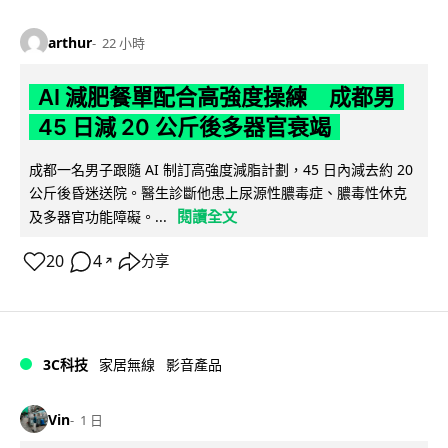
arthur
22 小時
AI 減肥餐單配合高強度操練 成都男
45 日減 20 公斤後多器官衰竭
成都一名男子跟隨 AI 制訂高強度減脂計劃，45 日內減去約 20
公斤後昏迷送院。醫生診斷他患上尿源性膿毒症、膿毒性休克
閱讀全文
及多器官功能障礙。...
20
4
分享
↗
3C科技
家居無線
影音產品
Vin
1 日