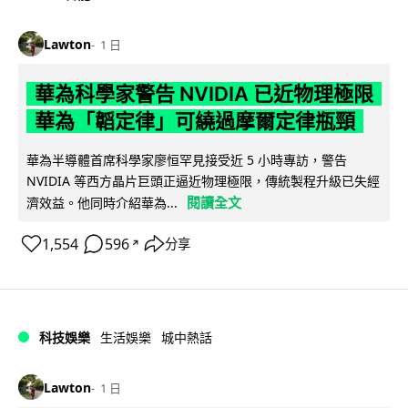
Lawton
1 日
華為科學家警告 NVIDIA 已近物理極限
華為「韜定律」可繞過摩爾定律瓶頸
華為半導體首席科學家廖恒罕見接受近 5 小時專訪，警告
NVIDIA 等西方晶片巨頭正逼近物理極限，傳統製程升級已失經
閱讀全文
濟效益。他同時介紹華為...
1,554
596
分享
↗
科技娛樂
生活娛樂
城中熱話
Lawton
1 日