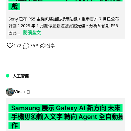
戲
Sony 已在 PS5 主機包裝加貼提示貼紙，重申官方 7 月已公布
計劃：2028 年 1 月起停產新遊戲實體光碟。分析師預期 PS6
閱讀全文
因此...
172
76
分享
↗
人工智能
Vin
1 日
Samsung 展示 Galaxy AI 新方向 未來
手機毋須輸入文字 轉向 Agent 全自動操
作