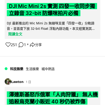
DJI Mic Mini 2s 實測 四發一收同步獨
立錄音 32-bit 防爆咪拍片必備
DJI 最新推出的 Mic Mini 2s 無線咪支援「四發一收」分軌錄
音，並首度下放 32-bit Float 浮點內錄功能。本文經實測其...
閱讀全文
251
1
分享
↗
科技娛樂
生活娛樂
城中熱話
Lawton
1 日
澤連斯基怒斥俄軍「人肉狩獵」 無人機
追殺烏克蘭小販近 40 秒仍被炸傷