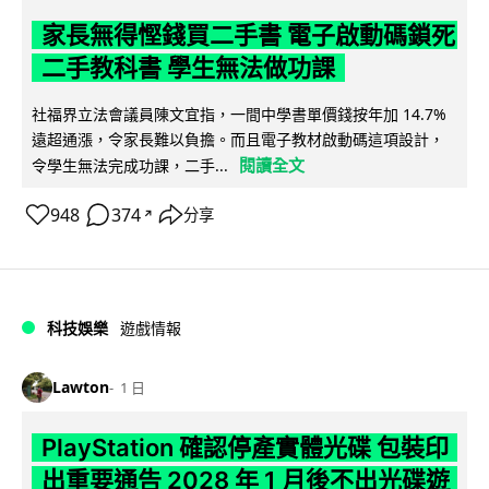
家長無得慳錢買二手書 電子啟動碼鎖死
二手教科書 學生無法做功課
社福界立法會議員陳文宜指，一間中學書單價錢按年加 14.7%
遠超通漲，令家長難以負擔。而且電子教材啟動碼這項設計，
閱讀全文
令學生無法完成功課，二手...
948
374
分享
↗
科技娛樂
遊戲情報
Lawton
1 日
PlayStation 確認停產實體光碟 包裝印
出重要通告 2028 年 1 月後不出光碟遊