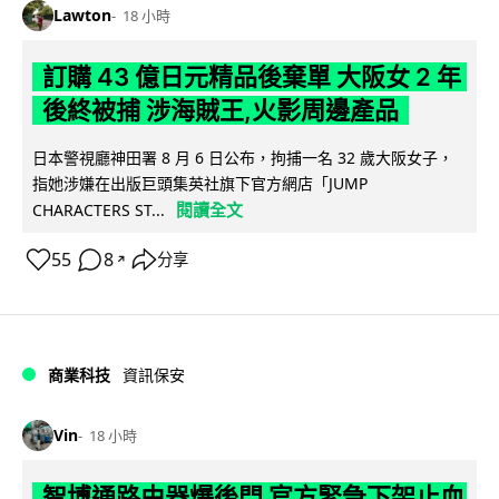
Lawton
18 小時
訂購 43 億日元精品後棄單 大阪女 2 年
後終被捕 涉海賊王,火影周邊產品
日本警視廳神田署 8 月 6 日公布，拘捕一名 32 歲大阪女子，
指她涉嫌在出版巨頭集英社旗下官方網店「JUMP
閱讀全文
CHARACTERS ST...
55
8
分享
↗
商業科技
資訊保安
Vin
18 小時
智博通路由器爆後門 官方緊急下架止血