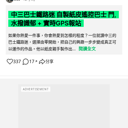
中三巴士鐵路迷 自製紙皮遙控巴士 門,
水撥識郁 + 實時GPS報站
如果你熱愛一件事，你會熱愛到怎樣的程度？一位就讀中三的
巴士鐵路迷，選擇由零開始，把自己的興趣一步步變成真正可
閱讀全文
以運作的作品。他以紙皮親手製作出...
337
17
分享
↗
ADVERTISEMENT