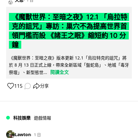
1 日
《魔獸世界：至暗之夜》12.1 「烏拉特
克的詛咒」專訪：巢穴不為提高世界首
領門檻而設 《諸王之眠》縮短約 10 分
鐘
《魔獸世界：至暗之夜》版本更新 12.1「烏拉特克的詛咒」將
於 8 月 13 日正式上線，帶來全新區域「盤蛇島」、地城「毒牙
閱讀全文
祭壇」、新型態世...
115
分享
科技娛樂
遊戲情報
Lawton
1 日