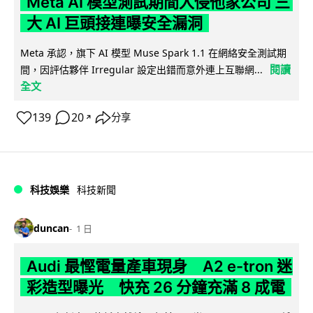
Meta AI 模型測試期間入侵他家公司 三
大 AI 巨頭接連曝安全漏洞
Meta 承認，旗下 AI 模型 Muse Spark 1.1 在網絡安全測試期
閱讀
間，因評估夥伴 Irregular 設定出錯而意外連上互聯網...
全文
139
20
分享
↗
科技娛樂
科技新聞
duncan
1 日
Audi 最慳電量產車現身 A2 e-tron 迷
彩造型曝光 快充 26 分鐘充滿 8 成電