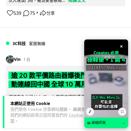
次入境澳門時，被治安警察局...
539
75
分享
↗
3C科技
家居無線
×
Vin
1 日
逾 20 款平價路由器爆後門 每 35 秒自
動連線回中國 全球 10 萬用家私隱堪憂
網絡安全公司 VulnCheck 揭發中國智博通電子（Zbtlink）生產
閱
本網站正使用 Cookie
的 20 多款路由器內置後門程式「Endlessdoors」（無盡...
我們使用 Cookie 改善網站體驗。 繼續使用
讀全文
🎵
⛶
我們的網站即表示您同意我們的
Cookie 政
策
。
969
221
📖 詳細評測
分享
→
↗