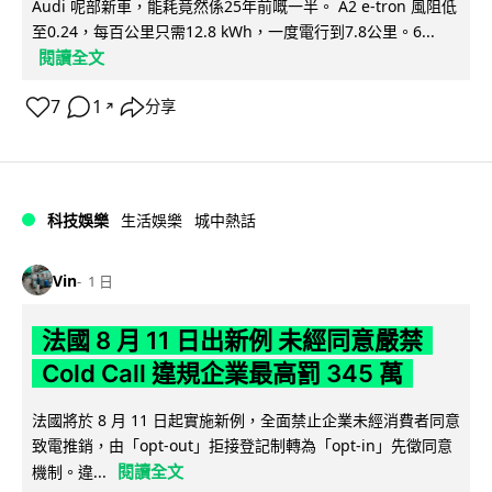
Audi 呢部新車，能耗竟然係25年前嘅一半。 A2 e-tron 風阻低
至0.24，每百公里只需12.8 kWh，一度電行到7.8公里。6...
閱讀全文
7
1
分享
↗
科技娛樂
生活娛樂
城中熱話
Vin
1 日
法國 8 月 11 日出新例 未經同意嚴禁
Cold Call 違規企業最高罰 345 萬
法國將於 8 月 11 日起實施新例，全面禁止企業未經消費者同意
致電推銷，由「opt-out」拒接登記制轉為「opt-in」先徵同意
閱讀全文
機制。違...