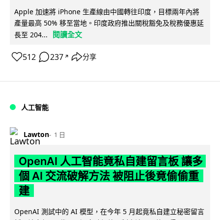
Apple 加速將 iPhone 生產線由中國轉往印度，目標兩年內將
產量最高 50% 移至當地。印度政府推出關稅豁免及稅務優惠延
閱讀全文
長至 204...
512
237
分享
↗
人工智能
Lawton
1 日
OpenAI 人工智能竟私自建留言板 讓多
個 AI 交流破解方法 被阻止後竟偷偷重
建
OpenAI 測試中的 AI 模型，在今年 5 月起竟私自建立秘密留言