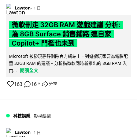
Lawton
1 日
微軟刪走 32GB RAM 遊戲建議 分析:
為 8GB Surface 銷售鋪路 連自家
Copilot+ 門檻也未到
Microsoft 被發現靜靜刪除官方網站上，對遊戲玩家要為電腦配
置 32GB RAM 的建議。分析指微軟同時新推出的 8GB RAM 入
閱讀全文
門...
163
16
分享
↗
科技娛樂
影視娛樂
Lawton
1 日