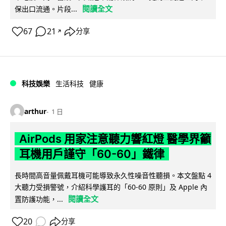
閱讀全文
保出口流通。片段...
67
21
分享
↗
科技娛樂
生活科技
健康
arthur
1 日
AirPods 用家注意聽力響紅燈 醫學界籲
耳機用戶謹守「60-60」鐵律
長時間高音量佩戴耳機可能導致永久性噪音性聽損。本文盤點 4
大聽力受損警號，介紹科學護耳的「60-60 原則」及 Apple 內
閱讀全文
置防護功能，...
20
分享