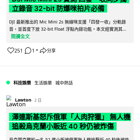
立錄音 32-bit 防爆咪拍片必備
DJI 最新推出的 Mic Mini 2s 無線咪支援「四發一收」分軌錄
音，並首度下放 32-bit Float 浮點內錄功能。本文經實測其...
閱讀全文
251
1
分享
↗
科技娛樂
生活娛樂
城中熱話
Lawton
2 日
澤連斯基怒斥俄軍「人肉狩獵」 無人機
追殺烏克蘭小販近 40 秒仍被炸傷
烏克蘭克爾松一名 52 歲小販被俄軍無人機追擊近 40 秒後被炸