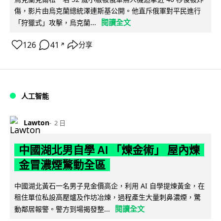
傷，影片由烏克蘭總統澤連斯基公開。他直斥俄軍對平民進行
閱讀全文
「狩獵式」攻擊，烏克蘭...
126
41
分享
↗
人工智能
Lawton
2 日
中國湖北男自學 AI 「煉金術」 屋內煉
金冒濃煙驚動全區
中國湖北黃石一名男子見金價高企，利用 AI 自學提煉黃金，在
租住單位私設高壓爐及作坊冶煉，過程產生大量刺鼻濃煙，驚
閱讀全文
動鄰居報警。警方到場揭發整...