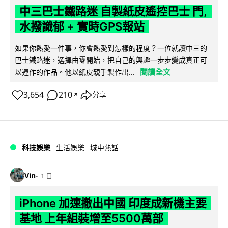
中三巴士鐵路迷 自製紙皮遙控巴士 門,
水撥識郁 + 實時GPS報站
如果你熱愛一件事，你會熱愛到怎樣的程度？一位就讀中三的
巴士鐵路迷，選擇由零開始，把自己的興趣一步步變成真正可
閱讀全文
以運作的作品。他以紙皮親手製作出...
3,654
210
分享
↗
科技娛樂
生活娛樂
城中熱話
Vin
1 日
iPhone 加速撤出中國 印度成新機主要
基地 上年組裝增至5500萬部