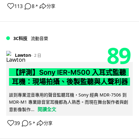
113
8
分享
↗
3C科技
流動音樂
89
Lawton
2 日
【評測】Sony IER-M500 入耳式監聽
耳機：現場拍攝、後製監聽與人聲利器
談到專業混音專用的聲音監聽耳機，Sony 經典 MDR-7506 到
MDR-M1 專業錄音室耳機都為人熟悉。而現在舞台製作者與創
閱讀全文
意影像製作...
39
5
分享
↗