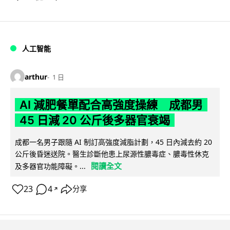
人工智能
arthur
1 日
AI 減肥餐單配合高強度操練 成都男
45 日減 20 公斤後多器官衰竭
成都一名男子跟隨 AI 制訂高強度減脂計劃，45 日內減去約 20
公斤後昏迷送院。醫生診斷他患上尿源性膿毒症、膿毒性休克
閱讀全文
及多器官功能障礙。...
23
4
分享
↗