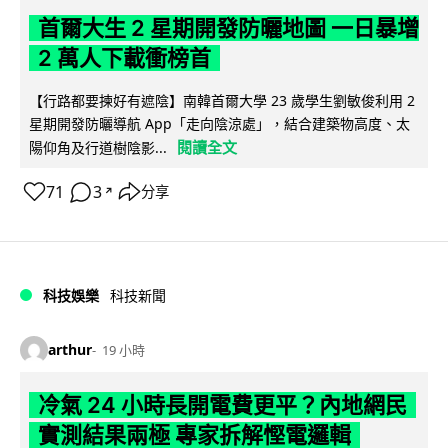
首爾大生 2 星期開發防曬地圖 一日暴增
2 萬人下載衝榜首
【行路都要揀好有遮陰】南韓首爾大學 23 歲學生劉敏俊利用 2
星期開發防曬導航 App「走向陰涼處」，結合建築物高度、太
閱讀全文
陽仰角及行道樹陰影...
71
3
分享
↗
科技娛樂
科技新聞
arthur
19 小時
冷氣 24 小時長開電費更平？內地網民
實測結果兩極 專家拆解慳電邏輯