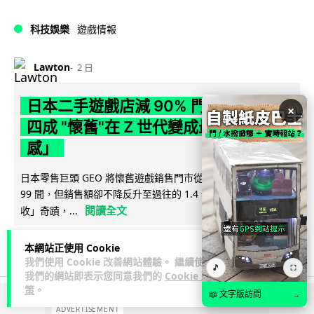
科技娛樂
遊戲情報
Lawton
2 日
日本二手遊戲店減 90% 門市 業績反增
×
四成 "懷舊"在 Z 世代變成最潮「新鮮
感」
日本零售巨頭 GEO 將懷舊遊戲銷售門市從 1,000 間大幅減至
99 間，但銷售額卻不降反升至過往的 1.4 倍。做到「減店增
閱讀全文
收」奇蹟，...
262
20
分享
↗
本網站正使用 Cookie
我們使用 Cookie 改善網站體驗。 繼續使用
🎵
⛶
我們的網站即表示您同意我們的
Cookie 政
策
。
📖 文字版訪問
→
ADVERTISEMENT