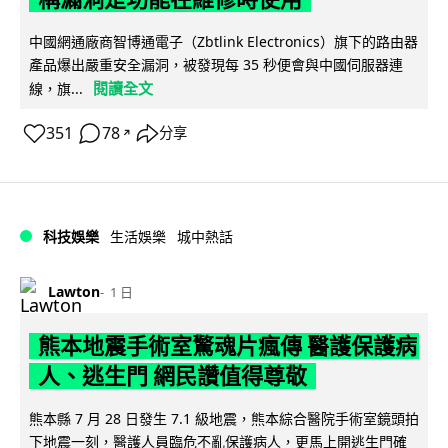
中國網通廠商智博通電子（Zbtlink Electronics）旗下的路由器
產品爆出嚴重安全漏洞，被發現每 35 秒便會與中國伺服器連
閱讀全文
線，旗...
351
78
分享
↗
科技娛樂
生活娛樂
城中熱話
Lawton
1 日
熊本地震手術室驚魂片瘋傳 醫護保護病
人、逃生門 網民讚值得尊敬
熊本縣 7 月 28 日發生 7.1 級地震，熊本綜合醫院手術室鏡頭拍
下地震一刻，醫護人員臨危不亂保護病人，更馬上開逃生門確