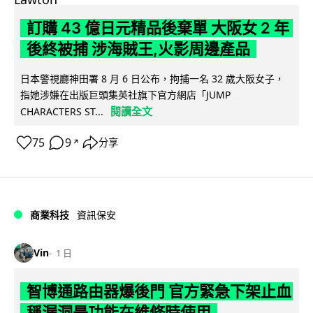
訂購 43 億日元精品後棄單 大阪女 2 年
後終被捕 涉海賊王,火影周邊產品
日本警視廳神田署 8 月 6 日公布，拘捕一名 32 歲大阪女子，
指她涉嫌在出版巨頭集英社旗下官方網店「JUMP
閱讀全文
CHARACTERS ST...
75
9
分享
↗
商業科技
資訊保安
Vin
1 日
智博通路由器爆後門 官方緊急下架止血
稱漏洞是功能在維修時使用