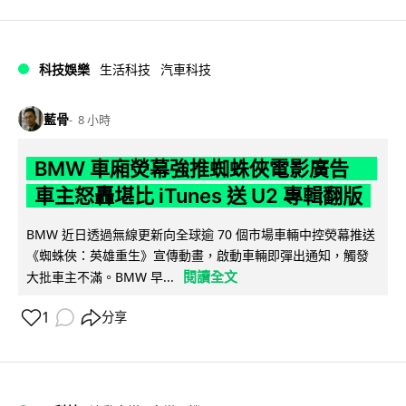
科技娛樂
生活科技
汽車科技
藍骨
8 小時
BMW 車廂熒幕強推蜘蛛俠電影廣告
車主怒轟堪比 iTunes 送 U2 專輯翻版
BMW 近日透過無線更新向全球逾 70 個市場車輛中控熒幕推送
《蜘蛛俠：英雄重生》宣傳動畫，啟動車輛即彈出通知，觸發
閱讀全文
大批車主不滿。BMW 早...
1
分享