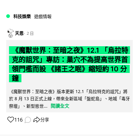
科技娛樂
遊戲情報
天恩
2 日
《魔獸世界：至暗之夜》12.1 「烏拉特
克的詛咒」專訪：巢穴不為提高世界首
領門檻而設 《諸王之眠》縮短約 10 分
鐘
《魔獸世界：至暗之夜》版本更新 12.1「烏拉特克的詛咒」將
於 8 月 13 日正式上線，帶來全新區域「盤蛇島」、地城「毒牙
閱讀全文
祭壇」、新型態世...
116
分享