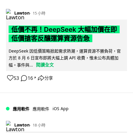
Lawton
15 小時
低價不再！DeepSeek 大幅加價在即
低價搶客反釀運算資源告急
DeepSeek 因低價策略掀起需求熱潮，運算資源不勝負荷，官
方於 8 月 6 日宣布即將大幅上調 API 收費，惟未公布具體加
閱讀全文
幅。事件與...
53
16
分享
↗
iOS App
應用軟件
應用軟件
Lawton
18 小時