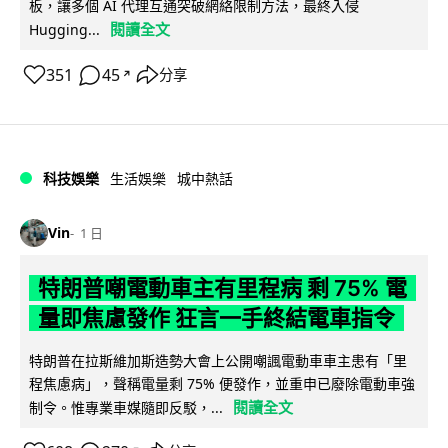
板，讓多個 AI 代理互通突破網絡限制方法，最終入侵
閱讀全文
Hugging...
351
45
分享
↗
科技娛樂
生活娛樂
城中熱話
Vin
1 日
特朗普嘲電動車主有里程病 剩 75% 電
量即焦慮發作 狂言一手終結電車指令
特朗普在拉斯維加斯造勢大會上公開嘲諷電動車車主患有「里
程焦慮病」，聲稱電量剩 75% 便發作，並重申已廢除電動車強
閱讀全文
制令。惟專業車媒隨即反駁，...