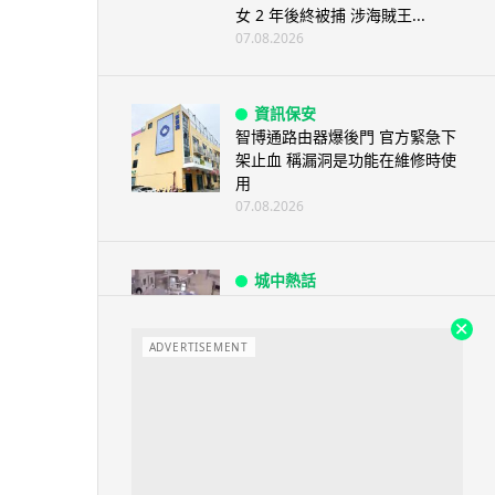
女 2 年後終被捕 涉海賊王...
07.08.2026
資訊保安
智博通路由器爆後門 官方緊急下
架止血 稱漏洞是功能在維修時使
用
07.08.2026
城中熱話
熊本地震手術室驚魂片瘋傳 醫護
保護病人、逃生門 網民讚值得
尊...
ADVERTISEMENT
07.08.2026
健康
AirPods 用家注意聽力響紅燈 醫
學界籲耳機用戶謹守「60-60」...