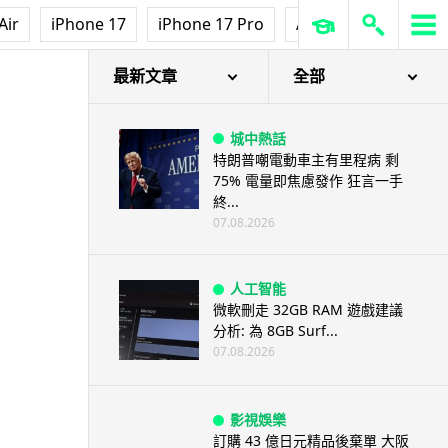
Air
iPhone 17
iPhone 17 Pro
AirPods Pro 3
Ap
最新文章
全部
城中熱話
特朗普嘲電動車主有里程病 剩
75% 電量即焦慮發作 狂言一手
終...
07.08.2026
人工智能
微軟刪走 32GB RAM 遊戲建議
分析: 為 8GB Surf...
07.08.2026
影視娛樂
訂購 43 億日元精品後棄單 大阪