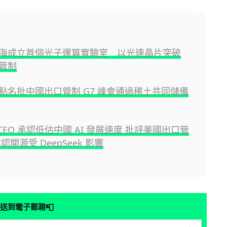
海成立首個光子運算實驗室 以光速晶片突破
管制
點名批中國出口管制 G7 峰會通過稀土共同儲備
I CEO 承認低估中國 AI 發展速度 批評美國出口管
認開源受 DeepSeek 影響
📮
送到電子郵箱