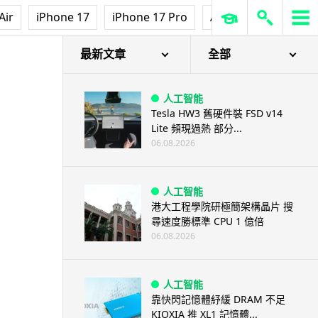
Air
iPhone 17
iPhone 17 Pro
AirPods Pro 3
Ap
最新文章
全部
人工智能
Tesla HW3 舊硬件裝 FSD v14
Lite 頻現過熱 部分...
06.08.2026
人工智能
港大工程學院研極簡架構晶片 搜
尋速度勝標準 CPU 1 億倍
06.08.2026
人工智能
靠快閃記憶體紓緩 DRAM 不足
KIOXIA 推 XL1 記憶體...