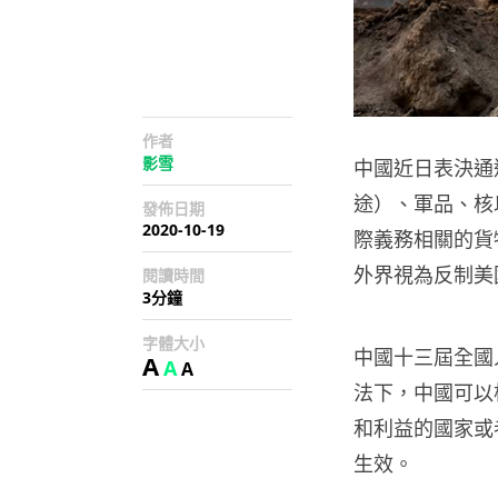
作者
影雪
中國近日表決通
途）、軍品、核
發佈日期
2020-10-19
際義務相關的貨
外界視為反制美國
閱讀時間
3分鐘
字體大小
中國十三屆全國
A
A
A
法下，中國可以
和利益的國家或者
生效。