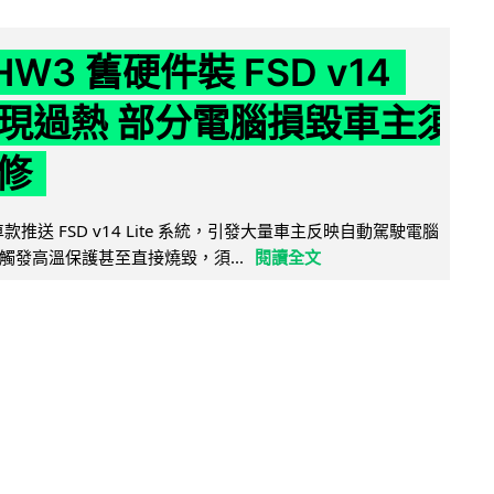
 HW3 舊硬件裝 FSD v14
e 頻現過熱 部分電腦損毀車主須
修
 舊車款推送 FSD v14 Lite 系統，引發大量車主反映自動駕駛電腦
觸發高溫保護甚至直接燒毀，須...
閱讀全文