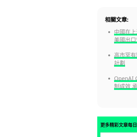
相關文章:
中國在上
美國出口
高市罕有
計劃
OpenA
制成效 承
更多精彩文章每日