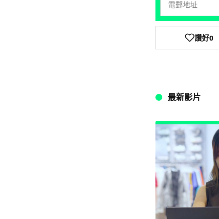
讚好
0
最新影片