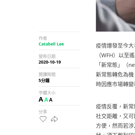
作者
Catabell Lee
疫情爆發至今大
（WFH）以至
發佈日期
2020-10-19
「新常態」（ne
新常態轉危為機
閱讀時間
5分鐘
時因應市場轉變
字體大小
A
A
A
疫情反覆，新常
分享
社交距離，又可
方便，然而若涉