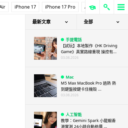
Air
iPhone 17
iPhone 17 Pro
AirPods Pro 3
Ap
最新文章
全部
手提電話
【試玩】本地製作《HK Driving
Game》真實路線重現 操控有...
03.08.2026
Mac
M5 Max MacBook Pro 過熱 熱
到鍵盤按鍵卡住機殼 ...
03.08.2026
人工智能
教學：Gemini Spark 小龍蝦香
港實測 24小時自動格價 ...