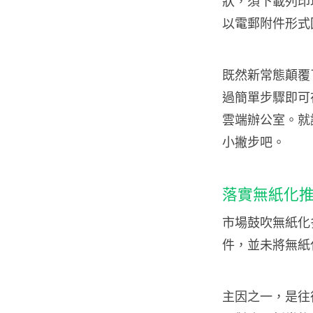
狀，須下載列印
以電郵附件形式
既然新常態顛覆
過簡單步驟即可在
雲端辦公室。就讓 
小撇步吧。
落實無紙化
市場鼓吹無紙化
件，並未將無紙
主因之一，是往