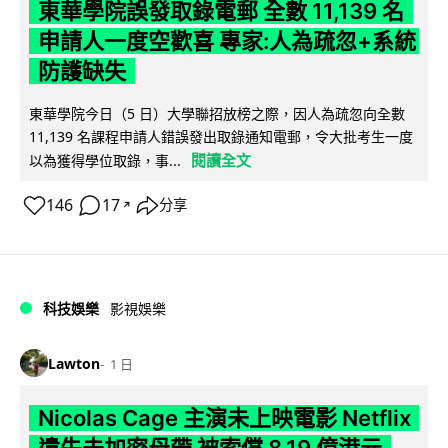
東華學院誤發取錄電郵 全數 11,139 名
申請人一度空歡喜 專家:人為疏忽+系統
防護缺失
東華學院今日（5 日）大學聯招放榜之際，因人為疏忽向全數
11,139 名課程申請人錯誤發出取錄通知電郵，令大批考生一度
閱讀全文
以為獲得學位取錄，事...
146
17
分享
↗
科技娛樂
影視娛樂
Lawton
1 日
Nicolas Cage 主演未上映電影 Netflix