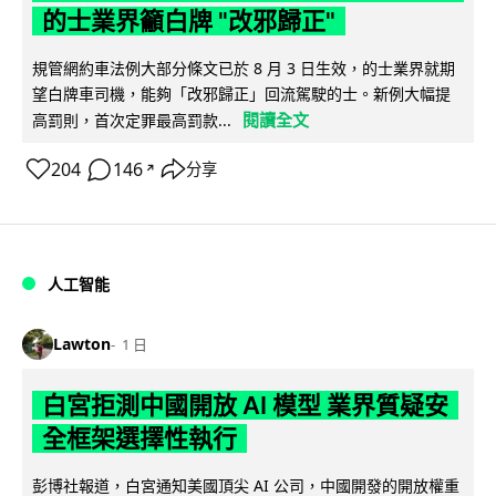
的士業界籲白牌 "改邪歸正"
規管網約車法例大部分條文已於 8 月 3 日生效，的士業界就期
望白牌車司機，能夠「改邪歸正」回流駕駛的士。新例大幅提
閱讀全文
高罰則，首次定罪最高罰款...
204
146
分享
↗
人工智能
Lawton
1 日
白宮拒測中國開放 AI 模型 業界質疑安
全框架選擇性執行
彭博社報道，白宮通知美國頂尖 AI 公司，中國開發的開放權重