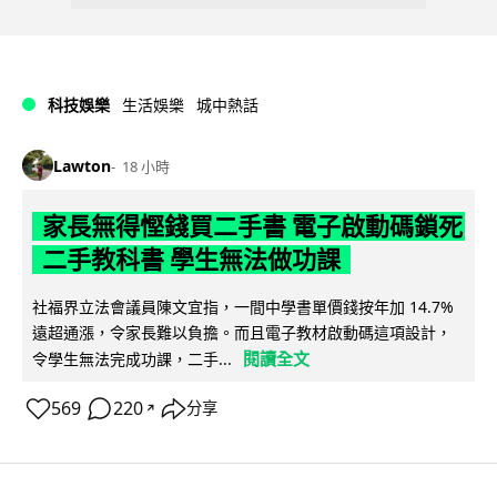
科技娛樂
生活娛樂
城中熱話
Lawton
18 小時
家長無得慳錢買二手書 電子啟動碼鎖死
二手教科書 學生無法做功課
社福界立法會議員陳文宜指，一間中學書單價錢按年加 14.7%
遠超通漲，令家長難以負擔。而且電子教材啟動碼這項設計，
閱讀全文
令學生無法完成功課，二手...
569
220
分享
↗