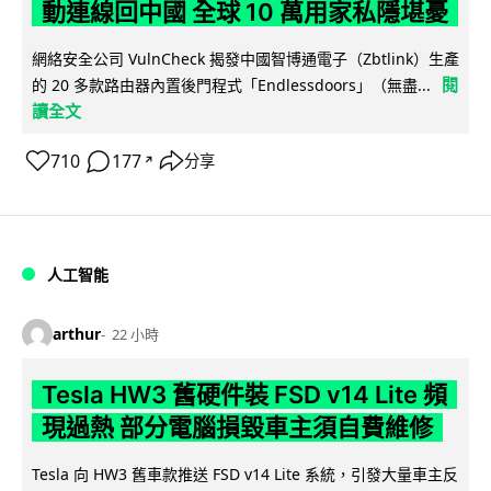
動連線回中國 全球 10 萬用家私隱堪憂
網絡安全公司 VulnCheck 揭發中國智博通電子（Zbtlink）生產
閱
的 20 多款路由器內置後門程式「Endlessdoors」（無盡...
讀全文
710
177
分享
↗
人工智能
arthur
22 小時
Tesla HW3 舊硬件裝 FSD v14 Lite 頻
現過熱 部分電腦損毀車主須自費維修
Tesla 向 HW3 舊車款推送 FSD v14 Lite 系統，引發大量車主反