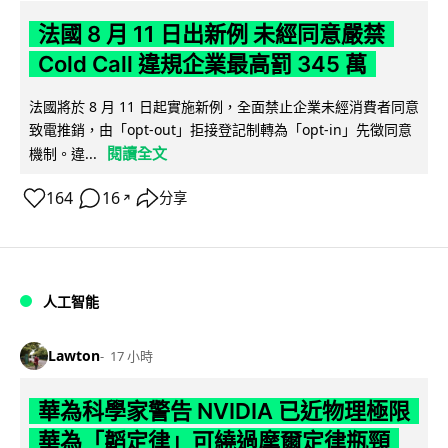
法國 8 月 11 日出新例 未經同意嚴禁
Cold Call 違規企業最高罰 345 萬
法國將於 8 月 11 日起實施新例，全面禁止企業未經消費者同意
致電推銷，由「opt-out」拒接登記制轉為「opt-in」先徵同意
閱讀全文
機制。違...
164
16
分享
↗
人工智能
Lawton
17 小時
華為科學家警告 NVIDIA 已近物理極限
華為「韜定律」可繞過摩爾定律瓶頸