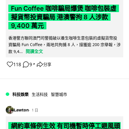
Fun Coffee 咖啡騙局爆煲 咖啡包裝虛
擬貨幣投資騙局 港澳警拘 8 人涉款
9,400 萬元
香港警方聯同澳門司警搗破以養生咖啡生意包裝的虛擬貨幣投
資騙局 Fun Coffee，兩地共拘捕 8 人，接獲逾 200 宗舉報，涉
閱讀全文
款 9,4...
118
9
分享
↗
科技娛樂
生活科技
智慧城市
Lawton
1 日
網約車條例生效 有司機暫時停工避風頭