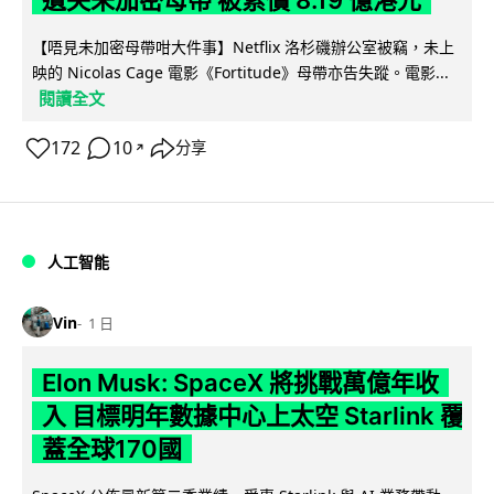
遺失未加密母帶 被索償 8.19 億港元
【唔見未加密母帶咁大件事】Netflix 洛杉磯辦公室被竊，未上
映的 Nicolas Cage 電影《Fortitude》母帶亦告失蹤。電影...
閱讀全文
172
10
分享
↗
人工智能
Vin
1 日
Elon Musk: SpaceX 將挑戰萬億年收
入 目標明年數據中心上太空 Starlink 覆
蓋全球170國