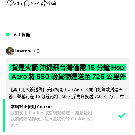
246
55
分享
↗
人工智能
Lawton
1 日
貨運火箭 沖繩飛台灣僅需 15 分鐘 Hop
Aero 將 550 磅貨物運送至 725 公里外
【真正用火箭送貨】美國初創 Hop Aero 公開自動駕駛貨運火
箭，聲稱可在 15 分鐘內將 250 公斤物資投送 750 公里外，並
閱讀全文
以沖繩...
本網站正使用 Cookie
我們使用 Cookie 改善網站體驗。 繼續使用
52
6
分享
↗
我們的網站即表示您同意我們的
Cookie 政
策
。