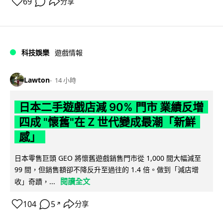
69
分享
科技娛樂
遊戲情報
Lawton
14 小時
日本二手遊戲店減 90% 門市 業績反增
四成 "懷舊"在 Z 世代變成最潮「新鮮
感」
日本零售巨頭 GEO 將懷舊遊戲銷售門市從 1,000 間大幅減至
99 間，但銷售額卻不降反升至過往的 1.4 倍。做到「減店增
閱讀全文
收」奇蹟，...
104
5
分享
↗