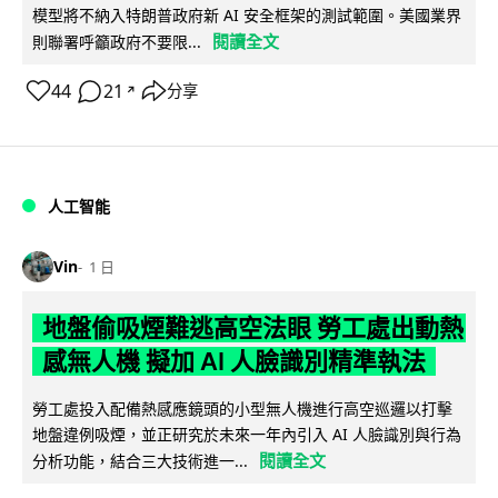
模型將不納入特朗普政府新 AI 安全框架的測試範圍。美國業界
閱讀全文
則聯署呼籲政府不要限...
44
21
分享
↗
人工智能
Vin
1 日
地盤偷吸煙難逃高空法眼 勞工處出動熱
感無人機 擬加 AI 人臉識別精準執法
勞工處投入配備熱感應鏡頭的小型無人機進行高空巡邏以打擊
地盤違例吸煙，並正研究於未來一年內引入 AI 人臉識別與行為
閱讀全文
分析功能，結合三大技術進一...