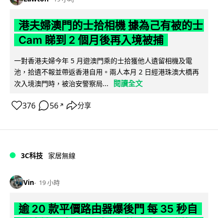
港夫婦澳門的士拾相機 據為己有被的士
Cam 睇到 2 個月後再入境被捕
一對香港夫婦今年 5 月遊澳門乘的士拾獲他人遺留相機及電
池，拾遺不報並帶返香港自用。兩人本月 2 日經港珠澳大橋再
閱讀全文
次入境澳門時，被治安警察局...
376
56
分享
↗
3C科技
家居無線
Vin
19 小時
逾 20 款平價路由器爆後門 每 35 秒自