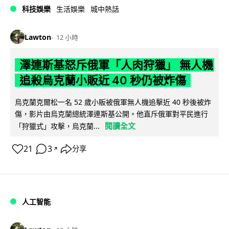
科技娛樂
生活娛樂
城中熱話
Lawton
12 小時
澤連斯基怒斥俄軍「人肉狩獵」 無人機
追殺烏克蘭小販近 40 秒仍被炸傷
烏克蘭克爾松一名 52 歲小販被俄軍無人機追擊近 40 秒後被炸
傷，影片由烏克蘭總統澤連斯基公開。他直斥俄軍對平民進行
閱讀全文
「狩獵式」攻擊，烏克蘭...
21
3
分享
↗
人工智能