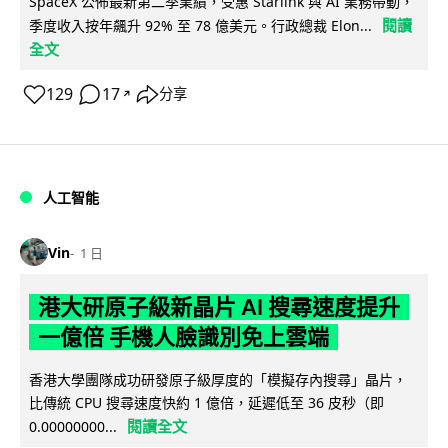
SpaceX 公佈最新第二季業績，受惠 Starlink 與 AI 業務帶動，
閱讀
季度收入按年飆升 92% 至 78 億美元。行政總裁 Elon...
全文
129
17
分享
↗
人工智能
Vin
1 日
港大研原子級新晶片 AI 搜尋速度提升
一億倍 手機人臉識別免上雲端
香港大學團隊成功研發原子級厚度的「模擬存內搜尋」晶片，
比傳統 CPU 搜尋速度快約 1 億倍，延遲低至 36 皮秒（即
閱讀全文
0.00000000...