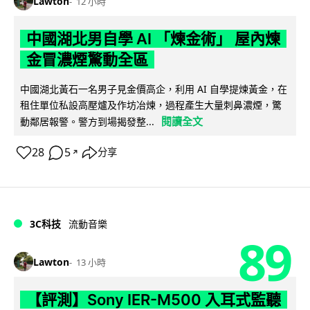
Lawton
12 小時
中國湖北男自學 AI 「煉金術」 屋內煉
金冒濃煙驚動全區
中國湖北黃石一名男子見金價高企，利用 AI 自學提煉黃金，在
租住單位私設高壓爐及作坊冶煉，過程產生大量刺鼻濃煙，驚
閱讀全文
動鄰居報警。警方到場揭發整...
28
5
分享
↗
3C科技
流動音樂
89
Lawton
13 小時
【評測】Sony IER-M500 入耳式監聽