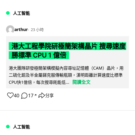
人工智能
arthur
23 小時
港大工程學院研極簡架構晶片 搜尋速度
勝標準 CPU 1 億倍
港大團隊研發極簡架構模擬內容尋址記憶體（CAM）晶片，用
二硫化鉬及半金屬銻克服傳輸瓶頸，漢明距離計算速度比標準
閱讀全文
CPU快1億倍，每次搜尋耗能低...
40
17
分享
↗
人工智能