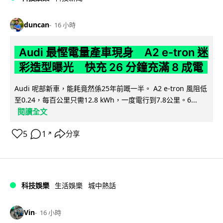
duncan
16 小時
Audi 最慳電量產車現身 A2 e-tron 迷
彩造型曝光 快充 26 分鐘充滿 8 成電
Audi 呢部新車，能耗竟然係25年前嘅一半。 A2 e-tron 風阻低
至0.24，每百公里只需12.8 kWh，一度電行到7.8公里。6...
閱讀全文
5
1
分享
↗
科技娛樂
生活娛樂
城中熱話
Vin
16 小時