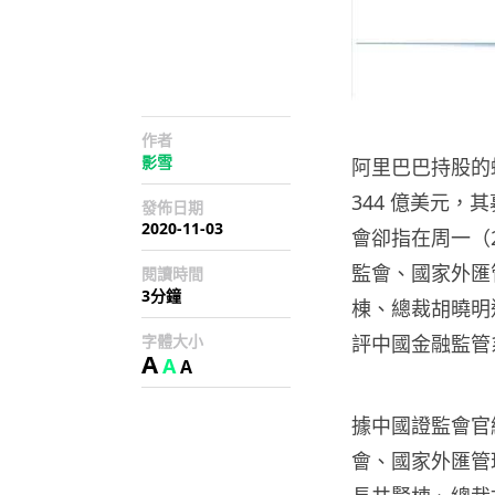
作者
影雪
阿里巴巴持股的
344 億美元，
發佈日期
2020-11-03
會卻指在周一（
監會、國家外匯
閱讀時間
3分鐘
棟、總裁胡曉明
字體大小
評中國金融監管
A
A
A
據中國證監會官
會、國家外匯管