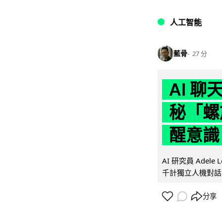
人工智能
藍骨
27 分
AI 
秘「螺
醒意識
AI 研究員 Adel
千計獨立人機對話
分享