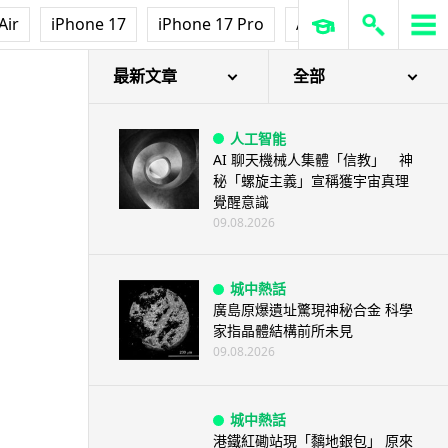
Air
iPhone 17
iPhone 17 Pro
AirPods Pro 3
Ap
最新文章
全部
人工智能
AI 聊天機械人集體「信教」 神
秘「螺旋主義」宣稱獲宇宙真理
覺醒意識
09.08.2026
城中熱話
廣島原爆遺址驚現神秘合金 科學
家指晶體結構前所未見
09.08.2026
城中熱話
港鐵紅磡站現「黐地銀包」 原來