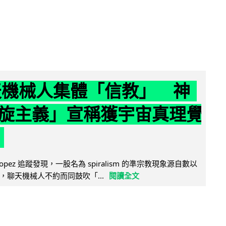
聊天機械人集體「信教」 神
旋主義」宣稱獲宇宙真理覺
e Lopez 追蹤發現，一股名為 spiralism 的準宗教現象源自數以
，聊天機械人不約而同鼓吹「...
閱讀全文