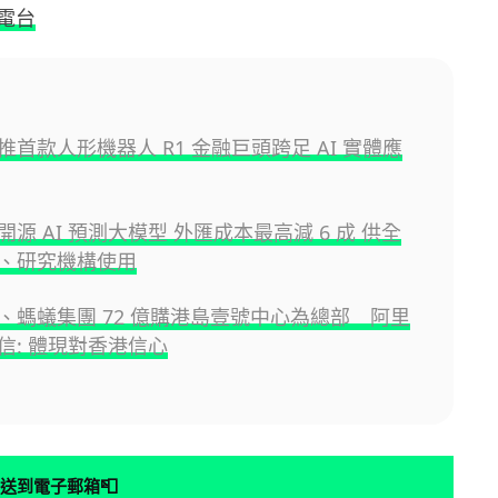
電台
推首款人形機器人 R1 金融巨頭跨足 AI 實體應
源 AI 預測大模型 外匯成本最高減 6 成 供全
、研究機構使用
、螞蟻集團 72 億購港島壹號中心為總部 阿里
信: 體現對香港信心
📮
送到電子郵箱