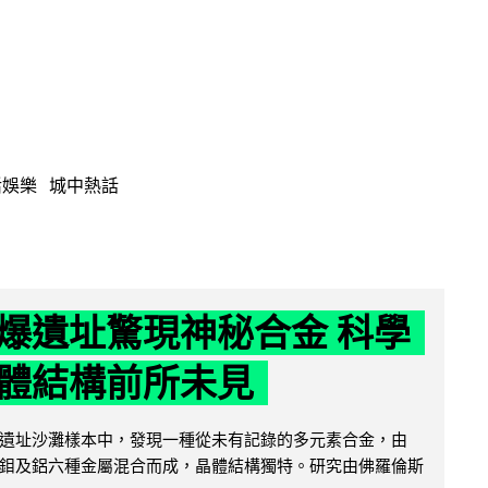
活娛樂
城中熱話
爆遺址驚現神秘合金 科學
體結構前所未見
遺址沙灘樣本中，發現一種從未有記錄的多元素合金，由
鉬及鋁六種金屬混合而成，晶體結構獨特。研究由佛羅倫斯