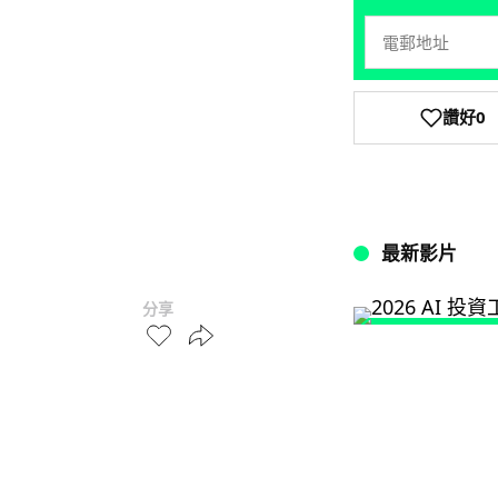
讚好
0
最新影片
分享