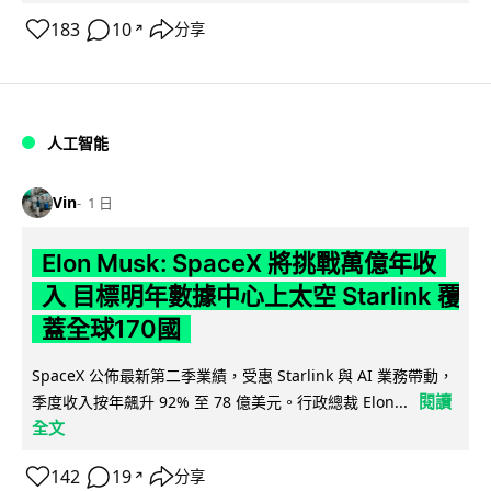
183
10
分享
↗
人工智能
Vin
1 日
Elon Musk: SpaceX 將挑戰萬億年收
入 目標明年數據中心上太空 Starlink 覆
蓋全球170國
SpaceX 公佈最新第二季業績，受惠 Starlink 與 AI 業務帶動，
閱讀
季度收入按年飆升 92% 至 78 億美元。行政總裁 Elon...
全文
142
19
分享
↗