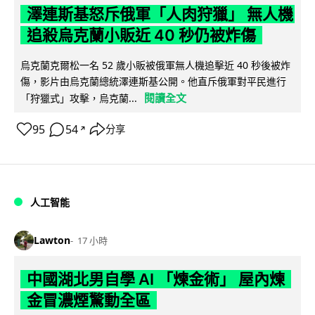
澤連斯基怒斥俄軍「人肉狩獵」 無人機
追殺烏克蘭小販近 40 秒仍被炸傷
烏克蘭克爾松一名 52 歲小販被俄軍無人機追擊近 40 秒後被炸
傷，影片由烏克蘭總統澤連斯基公開。他直斥俄軍對平民進行
閱讀全文
「狩獵式」攻擊，烏克蘭...
95
54
分享
↗
人工智能
Lawton
17 小時
中國湖北男自學 AI 「煉金術」 屋內煉
金冒濃煙驚動全區