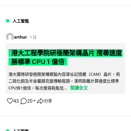
人工智能
arthur
1 日
港大工程學院研極簡架構晶片 搜尋速度
勝標準 CPU 1 億倍
港大團隊研發極簡架構模擬內容尋址記憶體（CAM）晶片，用
二硫化鉬及半金屬銻克服傳輸瓶頸，漢明距離計算速度比標準
閱讀全文
CPU快1億倍，每次搜尋耗能低...
43
20
分享
↗