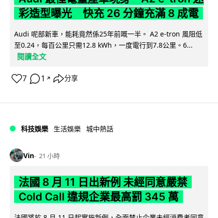
彩造型曝光 快充 26 分鐘充滿 8 成電
Audi 呢部新車，能耗竟然係25年前嘅一半。 A2 e-tron 風阻低
至0.24，每百公里只需12.8 kWh，一度電行到7.8公里。6...
閱讀全文
7
1
分享
↗
科技娛樂
生活娛樂
城中熱話
Vin
21 小時
法國 8 月 11 日出新例 未經同意嚴禁
Cold Call 違規企業最高罰 345 萬
法國將於 8 月 11 日起實施新例，全面禁止企業未經消費者同意