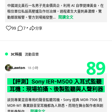
中國湖北黃石一名男子見金價高企，利用 AI 自學提煉黃金，在
租住單位私設高壓爐及作坊冶煉，過程產生大量刺鼻濃煙，驚
閱讀全文
動鄰居報警。警方到場揭發整...
99
7
分享
↗
3C科技
流動音樂
89
Lawton
18 小時
【評測】Sony IER-M500 入耳式監聽
耳機：現場拍攝、後製監聽與人聲利器
談到專業混音專用的聲音監聽耳機，Sony 經典 MDR-7506 到
MDR-M1 專業錄音室耳機都為人熟悉。而現在舞台製作者與創
閱讀全文
意影像製作...