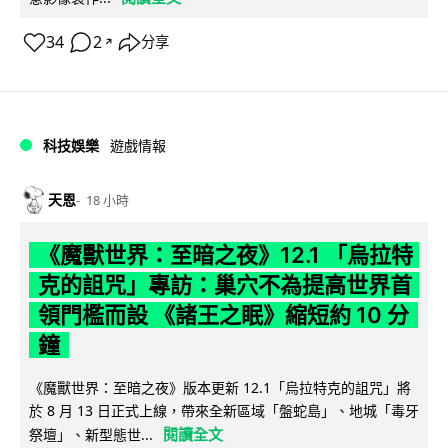
34
2
分享
↗
科技娛樂
遊戲情報
天恩
18 小時
《魔獸世界：至暗之夜》12.1 「烏拉特
克的詛咒」專訪：巢穴不為提高世界首
領門檻而設 《諸王之眠》縮短約 10 分
鐘
《魔獸世界：至暗之夜》版本更新 12.1「烏拉特克的詛咒」將
於 8 月 13 日正式上線，帶來全新區域「盤蛇島」、地城「毒牙
閱讀全文
祭壇」、新型態世...