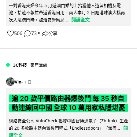
一對香港夫婦今年 5 月遊澳門乘的士拾獲他人遺留相機及電
池，拾遺不報並帶返香港自用。兩人本月 2 日經港珠澳大橋再
閱讀全文
次入境澳門時，被治安警察局...
506
73
分享
↗
3C科技
家居無線
Vin
1 日
逾 20 款平價路由器爆後門 每 35 秒自
動連線回中國 全球 10 萬用家私隱堪憂
網絡安全公司 VulnCheck 揭發中國智博通電子（Zbtlink）生產
閱
的 20 多款路由器內置後門程式「Endlessdoors」（無盡...
讀全文