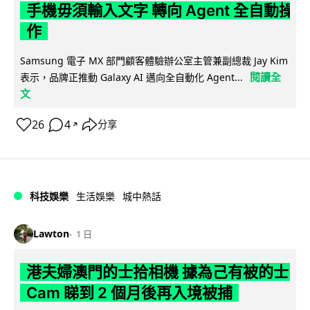
手機毋須輸入文字 轉向 Agent 全自動操
作
Samsung 電子 MX 部門顧客體驗辦公室主管兼副總裁 Jay Kim
閱讀全
表示，品牌正推動 Galaxy AI 邁向全自動化 Agent...
文
26
4
分享
↗
科技娛樂
生活娛樂
城中熱話
Lawton
1 日
港夫婦澳門的士拾相機 據為己有被的士
Cam 睇到 2 個月後再入境被捕