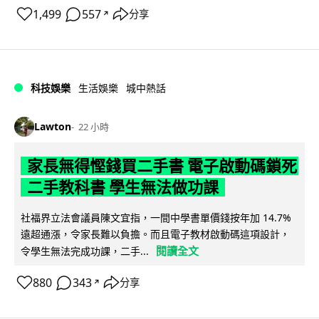
1,499
557
分享
↗
科技娛樂
生活娛樂
城中熱話
Lawton
22 小時
家長無得慳錢買二手書 電子啟動碼鎖死
二手教科書 學生無法做功課
社福界立法會議員陳文宜指，一間中學書單價錢按年加 14.7%
遠超通漲，令家長難以負擔。而且電子教材啟動碼這項設計，
閱讀全文
令學生無法完成功課，二手...
880
343
分享
↗