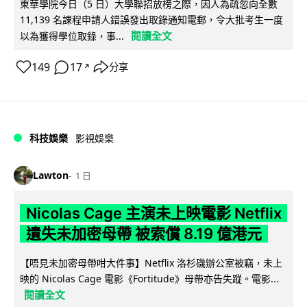
東華學院今日（5 日）大學聯招放榜之際，因人為疏忽向全數
11,139 名課程申請人錯誤發出取錄通知電郵，令大批考生一度
閱讀全文
以為獲得學位取錄，事...
149
17
分享
↗
科技娛樂
影視娛樂
Lawton
1 日
Nicolas Cage 主演未上映電影 Netflix
遺失未加密母帶 被索償 8.19 億港元
【唔見未加密母帶咁大件事】Netflix 洛杉磯辦公室被竊，未上
映的 Nicolas Cage 電影《Fortitude》母帶亦告失蹤。電影...
閱讀全文