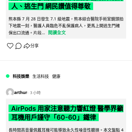
人、逃生門 網民讚值得尊敬
熊本縣 7 月 28 日發生 7.1 級地震，熊本綜合醫院手術室鏡頭拍
下地震一刻，醫護人員臨危不亂保護病人，更馬上開逃生門確
閱讀全文
保出口流通。片段...
分享
科技娛樂
生活科技
健康
arthur
3 小時
AirPods 用家注意聽力響紅燈 醫學界籲
耳機用戶謹守「60-60」鐵律
長時間高音量佩戴耳機可能導致永久性噪音性聽損。本文盤點 4