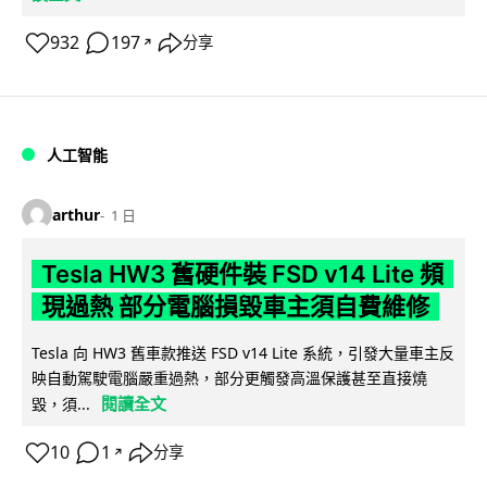
932
197
分享
↗
人工智能
arthur
1 日
Tesla HW3 舊硬件裝 FSD v14 Lite 頻
現過熱 部分電腦損毀車主須自費維修
Tesla 向 HW3 舊車款推送 FSD v14 Lite 系統，引發大量車主反
映自動駕駛電腦嚴重過熱，部分更觸發高溫保護甚至直接燒
閱讀全文
毀，須...
10
1
分享
↗