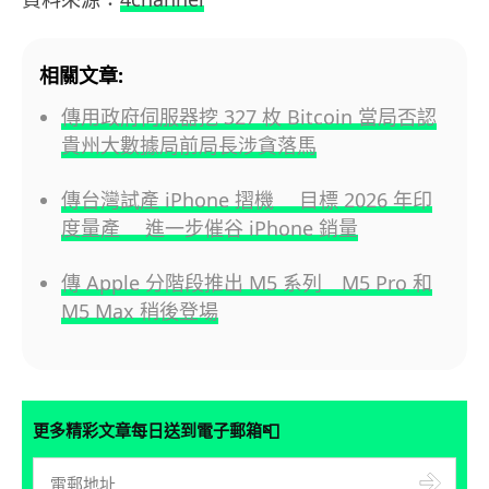
相關文章:
傳用政府伺服器挖 327 枚 Bitcoin 當局否認
貴州大數據局前局長涉貪落馬
傳台灣試產 iPhone 摺機 目標 2026 年印
度量產 進一步催谷 iPhone 銷量
傳 Apple 分階段推出 M5 系列 M5 Pro 和
M5 Max 稍後登場
📮
更多精彩文章每日送到電子郵箱