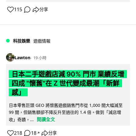
115
分享
科技娛樂
遊戲情報
Lawton
19 小時
日本二手遊戲店減 90% 門市 業績反增
四成 "懷舊"在 Z 世代變成最潮「新鮮
感」
日本零售巨頭 GEO 將懷舊遊戲銷售門市從 1,000 間大幅減至
99 間，但銷售額卻不降反升至過往的 1.4 倍。做到「減店增
閱讀全文
收」奇蹟，...
218
18
分享
↗