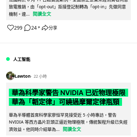
致電推銷，由「opt-out」拒接登記制轉為「opt-in」先徵同意
閱讀全文
機制。違...
299
24
分享
↗
人工智能
Lawton
22 小時
華為科學家警告 NVIDIA 已近物理極限
華為「韜定律」可繞過摩爾定律瓶頸
華為半導體首席科學家廖恒罕見接受近 5 小時專訪，警告
NVIDIA 等西方晶片巨頭正逼近物理極限，傳統製程升級已失經
閱讀全文
濟效益。他同時介紹華為...