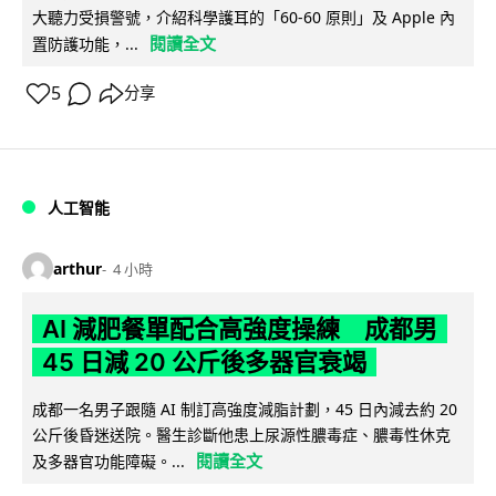
大聽力受損警號，介紹科學護耳的「60-60 原則」及 Apple 內
閱讀全文
置防護功能，...
5
分享
人工智能
arthur
4 小時
AI 減肥餐單配合高強度操練 成都男
45 日減 20 公斤後多器官衰竭
成都一名男子跟隨 AI 制訂高強度減脂計劃，45 日內減去約 20
公斤後昏迷送院。醫生診斷他患上尿源性膿毒症、膿毒性休克
閱讀全文
及多器官功能障礙。...