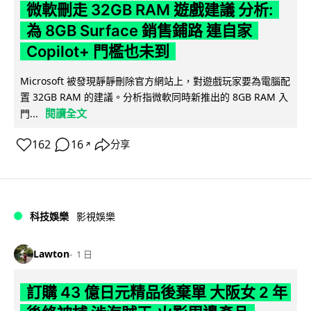
微軟刪走 32GB RAM 遊戲建議 分析:
為 8GB Surface 銷售鋪路 連自家
Copilot+ 門檻也未到
Microsoft 被發現靜靜刪除官方網站上，對遊戲玩家要為電腦配
置 32GB RAM 的建議。分析指微軟同時新推出的 8GB RAM 入
閱讀全文
門...
162
16
分享
↗
科技娛樂
影視娛樂
Lawton
1 日
訂購 43 億日元精品後棄單 大阪女 2 年