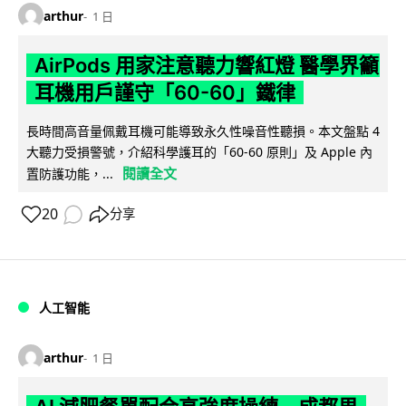
arthur
1 日
AirPods 用家注意聽力響紅燈 醫學界籲
耳機用戶謹守「60-60」鐵律
長時間高音量佩戴耳機可能導致永久性噪音性聽損。本文盤點 4
大聽力受損警號，介紹科學護耳的「60-60 原則」及 Apple 內
閱讀全文
置防護功能，...
20
分享
人工智能
arthur
1 日