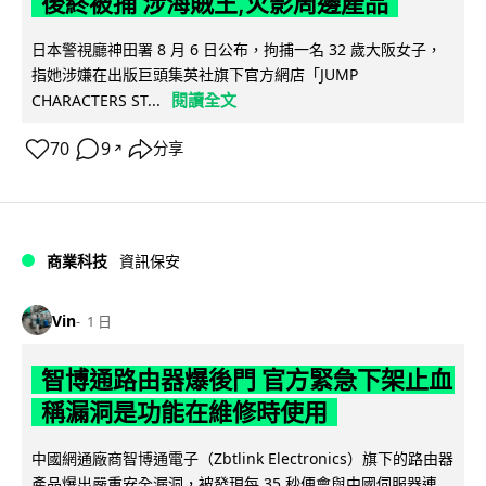
後終被捕 涉海賊王,火影周邊產品
日本警視廳神田署 8 月 6 日公布，拘捕一名 32 歲大阪女子，
指她涉嫌在出版巨頭集英社旗下官方網店「JUMP
閱讀全文
CHARACTERS ST...
70
9
分享
↗
商業科技
資訊保安
Vin
1 日
智博通路由器爆後門 官方緊急下架止血
稱漏洞是功能在維修時使用
中國網通廠商智博通電子（Zbtlink Electronics）旗下的路由器
產品爆出嚴重安全漏洞，被發現每 35 秒便會與中國伺服器連