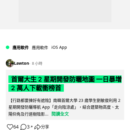
iOS App
應用軟件
應用軟件
Lawton
8 小時
首爾大生 2 星期開發防曬地圖 一日暴增
2 萬人下載衝榜首
【行路都要揀好有遮陰】南韓首爾大學 23 歲學生劉敏俊利用 2
星期開發防曬導航 App「走向陰涼處」，結合建築物高度、太
閱讀全文
陽仰角及行道樹陰影...
64
3
分享
↗