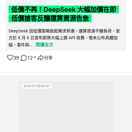
低價不再！DeepSeek 大幅加價在即
低價搶客反釀運算資源告急
DeepSeek 因低價策略掀起需求熱潮，運算資源不勝負荷，官
方於 8 月 6 日宣布即將大幅上調 API 收費，惟未公布具體加
閱讀全文
幅。事件與...
39
12
分享
↗
ADVERTISEMENT