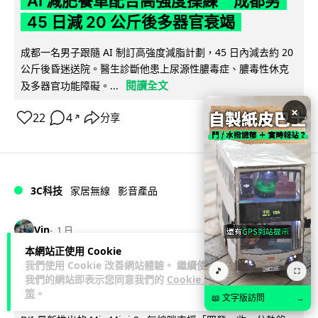
AI 減肥餐單配合高強度操練 成都男
45 日減 20 公斤後多器官衰竭
成都一名男子跟隨 AI 制訂高強度減脂計劃，45 日內減去約 20
公斤後昏迷送院。醫生診斷他患上尿源性膿毒症、膿毒性休克
閱讀全文
及多器官功能障礙。...
×
22
4
分享
↗
3C科技
家居無線
影音產品
Vin
1 日
本網站正使用 Cookie
我們使用 Cookie 改善網站體驗。 繼續使用
DJI Mic Mini 2s 實測 四發一收同步獨
🎵
⛶
我們的網站即表示您同意我們的
Cookie 政
立錄音 32-bit 防爆咪拍片必備
策
。
📖 文字版訪問
→