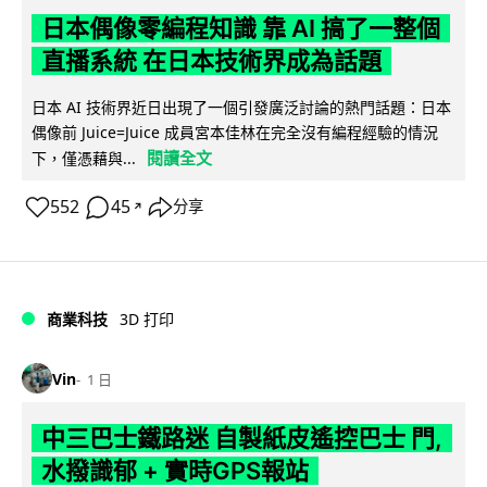
日本偶像零編程知識 靠 AI 搞了一整個
直播系統 在日本技術界成為話題
日本 AI 技術界近日出現了一個引發廣泛討論的熱門話題：日本
偶像前 Juice=Juice 成員宮本佳林在完全沒有編程經驗的情況
閱讀全文
下，僅憑藉與...
552
45
分享
↗
商業科技
3D 打印
Vin
1 日
中三巴士鐵路迷 自製紙皮遙控巴士 門,
水撥識郁 + 實時GPS報站