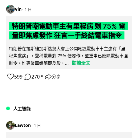
Vin
1 日
特朗普嘲電動車主有里程病 剩 75% 電
量即焦慮發作 狂言一手終結電車指令
特朗普在拉斯維加斯造勢大會上公開嘲諷電動車車主患有「里
程焦慮病」，聲稱電量剩 75% 便發作，並重申已廢除電動車強
閱讀全文
制令。惟專業車媒隨即反駁，...
599
270
分享
↗
人工智能
Lawton
1 日