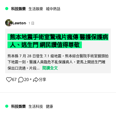
科技娛樂
生活娛樂
城中熱話
Lawton
1 日
熊本地震手術室驚魂片瘋傳 醫護保護病
人、逃生門 網民讚值得尊敬
熊本縣 7 月 28 日發生 7.1 級地震，熊本綜合醫院手術室鏡頭拍
下地震一刻，醫護人員臨危不亂保護病人，更馬上開逃生門確
閱讀全文
保出口流通。片段...
67
20
分享
↗
科技娛樂
生活科技
健康