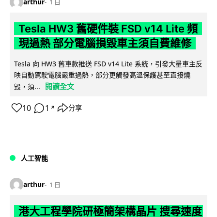
arthur
1 日
Tesla HW3 舊硬件裝 FSD v14 Lite 頻
現過熱 部分電腦損毀車主須自費維修
Tesla 向 HW3 舊車款推送 FSD v14 Lite 系統，引發大量車主反
映自動駕駛電腦嚴重過熱，部分更觸發高溫保護甚至直接燒
閱讀全文
毀，須...
10
1
分享
↗
人工智能
arthur
1 日
港大工程學院研極簡架構晶片 搜尋速度