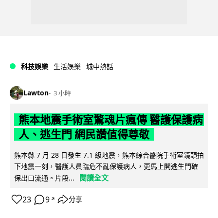
科技娛樂
生活娛樂
城中熱話
Lawton
3 小時
熊本地震手術室驚魂片瘋傳 醫護保護病
人、逃生門 網民讚值得尊敬
熊本縣 7 月 28 日發生 7.1 級地震，熊本綜合醫院手術室鏡頭拍
下地震一刻，醫護人員臨危不亂保護病人，更馬上開逃生門確
閱讀全文
保出口流通。片段...
23
9
分享
↗