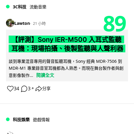
3C科技
流動音樂
89
Lawton
21 小時
【評測】Sony IER-M500 入耳式監聽
耳機：現場拍攝、後製監聽與人聲利器
談到專業混音專用的聲音監聽耳機，Sony 經典 MDR-7506 到
MDR-M1 專業錄音室耳機都為人熟悉。而現在舞台製作者與創
閱讀全文
意影像製作...
34
3
分享
↗
科技娛樂
遊戲情報