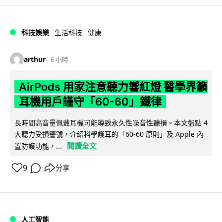
科技娛樂
生活科技
健康
arthur
6 小時
AirPods 用家注意聽力響紅燈 醫學界籲
耳機用戶謹守「60-60」鐵律
長時間高音量佩戴耳機可能導致永久性噪音性聽損。本文盤點 4
大聽力受損警號，介紹科學護耳的「60-60 原則」及 Apple 內
閱讀全文
置防護功能，...
9
分享
人工智能