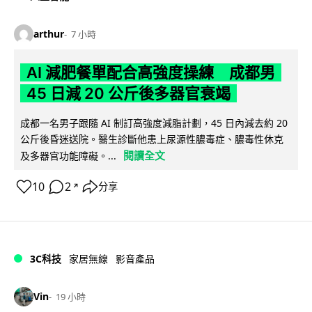
arthur
7 小時
AI 減肥餐單配合高強度操練 成都男
45 日減 20 公斤後多器官衰竭
成都一名男子跟隨 AI 制訂高強度減脂計劃，45 日內減去約 20
公斤後昏迷送院。醫生診斷他患上尿源性膿毒症、膿毒性休克
閱讀全文
及多器官功能障礙。...
10
2
分享
↗
3C科技
家居無線
影音產品
Vin
19 小時