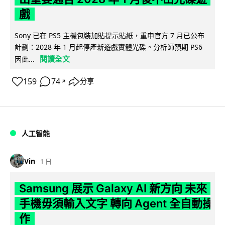
戲
Sony 已在 PS5 主機包裝加貼提示貼紙，重申官方 7 月已公布
計劃：2028 年 1 月起停產新遊戲實體光碟。分析師預期 PS6
閱讀全文
因此...
159
74
分享
↗
人工智能
Vin
1 日
Samsung 展示 Galaxy AI 新方向 未來
手機毋須輸入文字 轉向 Agent 全自動操
作