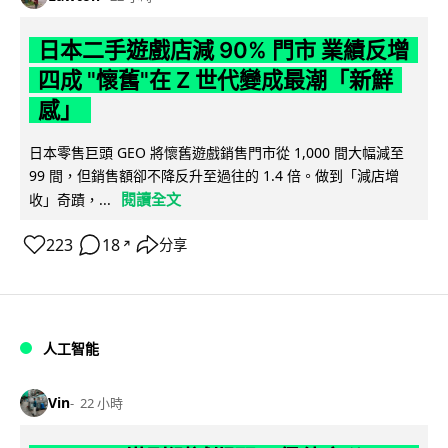
日本二手遊戲店減 90% 門市 業績反增
四成 "懷舊"在 Z 世代變成最潮「新鮮
感」
日本零售巨頭 GEO 將懷舊遊戲銷售門市從 1,000 間大幅減至
99 間，但銷售額卻不降反升至過往的 1.4 倍。做到「減店增
閱讀全文
收」奇蹟，...
223
18
分享
↗
人工智能
Vin
22 小時