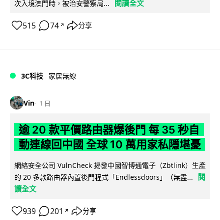
閱讀全文
次入境澳門時，被治安警察局...
515
74
分享
↗
3C科技
家居無線
Vin
1 日
逾 20 款平價路由器爆後門 每 35 秒自
動連線回中國 全球 10 萬用家私隱堪憂
網絡安全公司 VulnCheck 揭發中國智博通電子（Zbtlink）生產
閱
的 20 多款路由器內置後門程式「Endlessdoors」（無盡...
讀全文
939
201
分享
↗