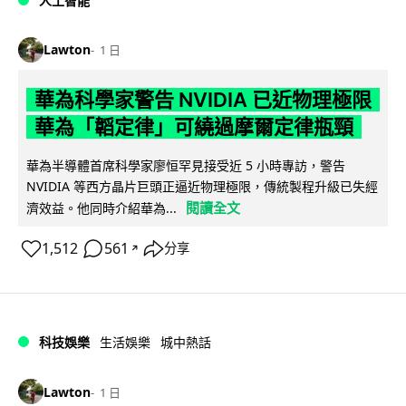
人工智能
Lawton
1 日
華為科學家警告 NVIDIA 已近物理極限
華為「韜定律」可繞過摩爾定律瓶頸
華為半導體首席科學家廖恒罕見接受近 5 小時專訪，警告
NVIDIA 等西方晶片巨頭正逼近物理極限，傳統製程升級已失經
閱讀全文
濟效益。他同時介紹華為...
1,512
561
分享
↗
科技娛樂
生活娛樂
城中熱話
Lawton
1 日