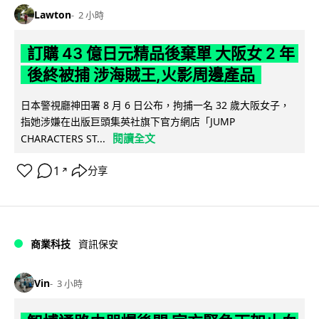
Lawton
2 小時
訂購 43 億日元精品後棄單 大阪女 2 年
後終被捕 涉海賊王,火影周邊產品
日本警視廳神田署 8 月 6 日公布，拘捕一名 32 歲大阪女子，
指她涉嫌在出版巨頭集英社旗下官方網店「JUMP
閱讀全文
CHARACTERS ST...
1
分享
↗
商業科技
資訊保安
Vin
3 小時