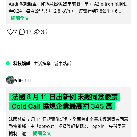
Audi 呢部新車，能耗竟然係25年前嘅一半。 A2 e-tron 風阻低
至0.24，每百公里只需12.8 kWh，一度電行到7.8公里。6...
閱讀全文
7
1
分享
↗
科技娛樂
生活娛樂
城中熱話
Vin
1 日
法國 8 月 11 日出新例 未經同意嚴禁
Cold Call 違規企業最高罰 345 萬
法國將於 8 月 11 日起實施新例，全面禁止企業未經消費者同意
致電推銷，由「opt-out」拒接登記制轉為「opt-in」先徵同意
閱讀全文
機制。違...