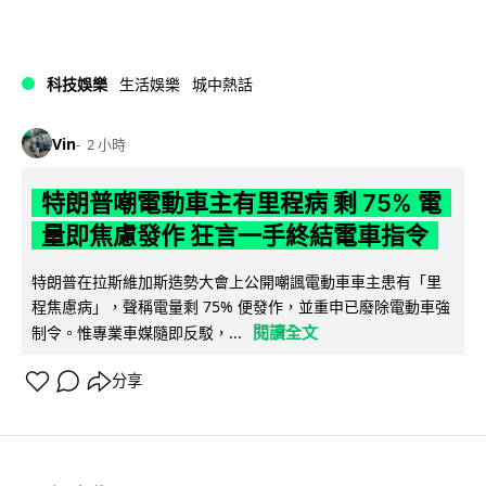
科技娛樂
生活娛樂
城中熱話
Vin
2 小時
特朗普嘲電動車主有里程病 剩 75% 電
量即焦慮發作 狂言一手終結電車指令
特朗普在拉斯維加斯造勢大會上公開嘲諷電動車車主患有「里
程焦慮病」，聲稱電量剩 75% 便發作，並重申已廢除電動車強
閱讀全文
制令。惟專業車媒隨即反駁，...
分享