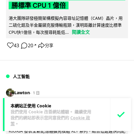
勝標準 CPU 1 億倍
港大團隊研發極簡架構模擬內容尋址記憶體（CAM）晶片，用
二硫化鉬及半金屬銻克服傳輸瓶頸，漢明距離計算速度比標準
閱讀全文
CPU快1億倍，每次搜尋耗能低...
43
20
分享
↗
人工智能
Lawton
1 日
本網站正使用 Cookie
靠快閃記憶體紓緩 DRAM 不足 KIOXIA
我們使用 Cookie 改善網站體驗。 繼續使用
推 XL1 記憶體擴充模組
我們的網站即表示您同意我們的
Cookie 政
策
。
KIOXIA 發表全新記憶體擴充模組 XL1 系列，結合低延遲快閃記