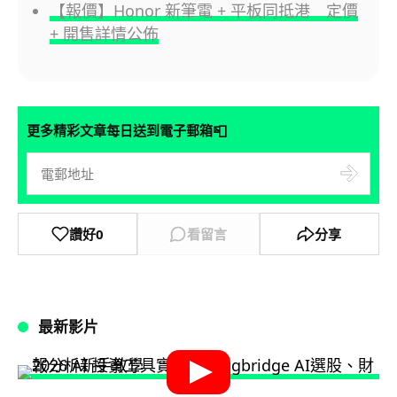
【報價】Honor 新筆電 + 平板同抵港 定價
+ 開售詳情公佈
📮
更多精彩文章每日送到電子郵箱
讚好
0
看留言
分享
最新影片