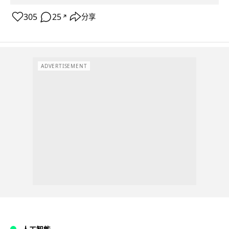
305
25
分享
↗
ADVERTISEMENT