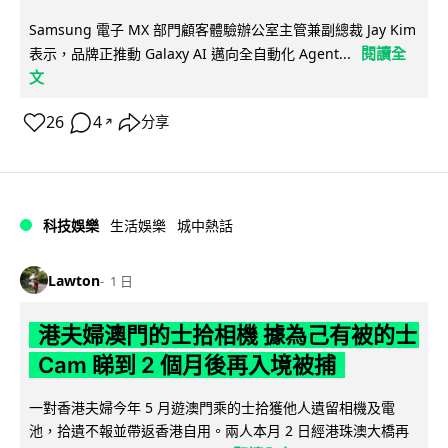
Samsung 電子 MX 部門顧客體驗辦公室主管兼副總裁 Jay Kim
閱讀全
表示，品牌正推動 Galaxy AI 邁向全自動化 Agent...
文
26
4
分享
↗
科技娛樂
生活娛樂
城中熱話
Lawton
1 日
港夫婦澳門的士拾相機 據為己有被的士
Cam 睇到 2 個月後再入境被捕
一對香港夫婦今年 5 月遊澳門乘的士拾獲他人遺留相機及電
池，拾遺不報並帶返香港自用。兩人本月 2 日經港珠澳大橋再