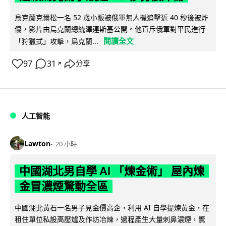
烏克蘭克爾松一名 52 歲小販被俄軍無人機追擊近 40 秒後被炸
傷，影片由烏克蘭總統澤連斯基公開。他直斥俄軍對平民進行
閱讀全文
「狩獵式」攻擊，烏克蘭...
97
31
分享
↗
人工智能
Lawton
20 小時
中國湖北男自學 AI 「煉金術」 屋內煉
金冒濃煙驚動全區
中國湖北黃石一名男子見金價高企，利用 AI 自學提煉黃金，在
租住單位私設高壓爐及作坊冶煉，過程產生大量刺鼻濃煙，驚