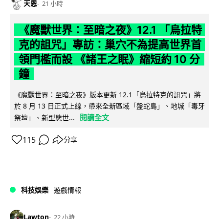
天恩
21 小時
《魔獸世界：至暗之夜》12.1 「烏拉特
克的詛咒」專訪：巢穴不為提高世界首
領門檻而設 《諸王之眠》縮短約 10 分
鐘
《魔獸世界：至暗之夜》版本更新 12.1「烏拉特克的詛咒」將
於 8 月 13 日正式上線，帶來全新區域「盤蛇島」、地城「毒牙
閱讀全文
祭壇」、新型態世...
115
分享
科技娛樂
遊戲情報
Lawton
22 小時