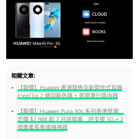
相關文章:
【報價】Huawei 香港發佈全新開放式耳機
FreeClip 2 連同新色錶 + 首現港行路由器
【報價】Huawei Pura 90s 系列香港登場
定價 $7,988 起 7 月底開賣 終支援 5G + 2
億像素長焦遠攝神器