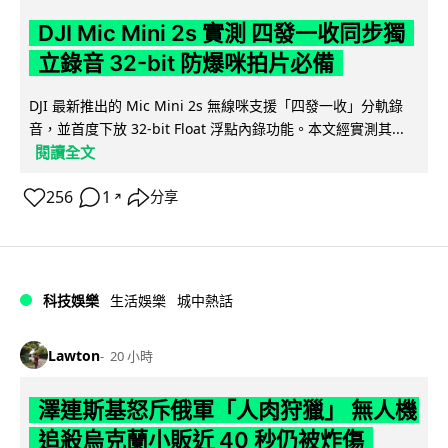
DJI Mic Mini 2s 實測 四發一收同步獨
立錄音 32-bit 防爆咪拍片必備
DJI 最新推出的 Mic Mini 2s 無線咪支援「四發一收」分軌錄
音，並首度下放 32-bit Float 浮點內錄功能。本文經實測其...
閱讀全文
256
1
分享
↗
科技娛樂
生活娛樂
城中熱話
Lawton
20 小時
澤連斯基怒斥俄軍「人肉狩獵」 無人機
追殺烏克蘭小販近 40 秒仍被炸傷