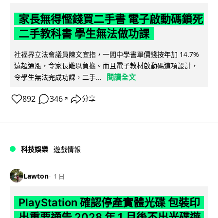
家長無得慳錢買二手書 電子啟動碼鎖死
二手教科書 學生無法做功課
社福界立法會議員陳文宜指，一間中學書單價錢按年加 14.7%
遠超通漲，令家長難以負擔。而且電子教材啟動碼這項設計，
閱讀全文
令學生無法完成功課，二手...
892
346
分享
↗
科技娛樂
遊戲情報
Lawton
1 日
PlayStation 確認停產實體光碟 包裝印
出重要通告 2028 年 1 月後不出光碟遊