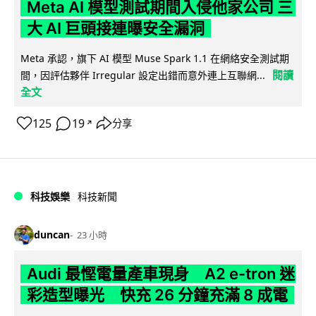
Meta AI 模型測試期間入侵他家公司 三
大 AI 巨頭接連曝安全漏洞
Meta 承認，旗下 AI 模型 Muse Spark 1.1 在網絡安全測試期
閱讀
間，因評估夥伴 Irregular 設定出錯而意外連上互聯網...
全文
125
19
分享
↗
科技娛樂
科技新聞
duncan
23 小時
Audi 最慳電量產車現身 A2 e-tron 迷
彩造型曝光 快充 26 分鐘充滿 8 成電