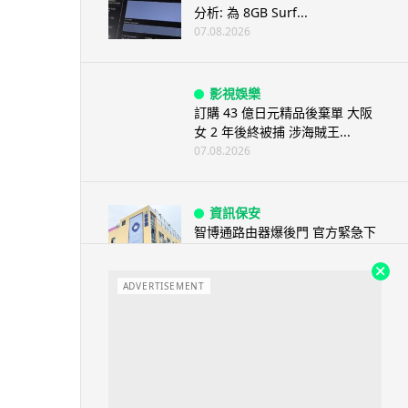
分析: 為 8GB Surf...
07.08.2026
影視娛樂
訂購 43 億日元精品後棄單 大阪
女 2 年後終被捕 涉海賊王...
07.08.2026
資訊保安
智博通路由器爆後門 官方緊急下
架止血 稱漏洞是功能在維修時使
用
ADVERTISEMENT
07.08.2026
城中熱話
熊本地震手術室驚魂片瘋傳 醫護
保護病人、逃生門 網民讚值得
尊...