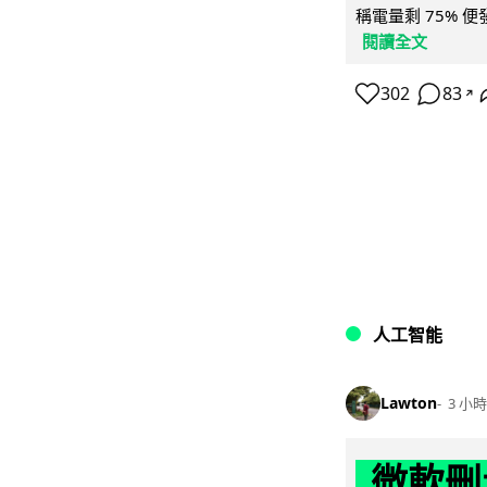
稱電量剩 75% 
閱讀全文
302
83
↗
人工智能
Lawton
3 小時
微軟刪走