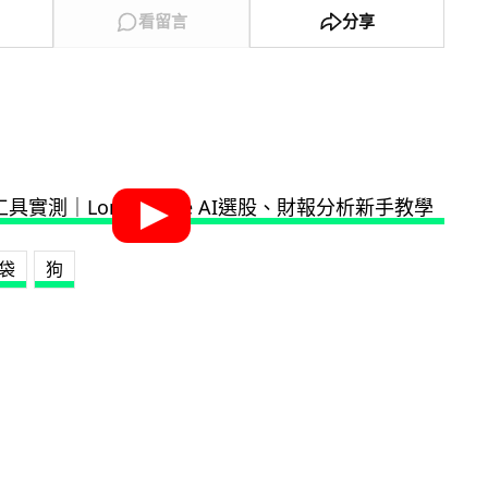
看留言
分享
袋
狗