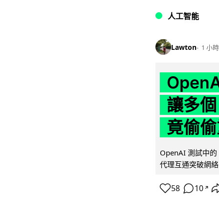
人工智能
Lawton
1 小時
Ope
讓多個
竟偷偷
OpenAI 測試中
代理互通突破網絡限制
58
10
↗