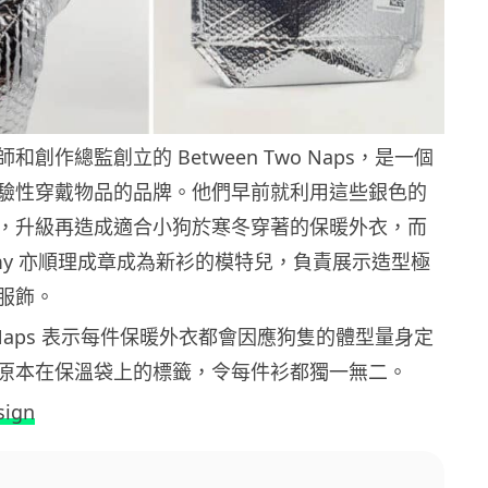
創作總監創立的 Between Two Naps，是一個
驗性穿戴物品的品牌。他們早前就利用這些銀色的
，升級再造成適合小狗於寒冬穿著的保暖外衣，而
emy 亦順理成章成為新衫的模特兒，負責展示造型極
服飾。
wo Naps 表示每件保暖外衣都會因應狗隻的體型量身定
原本在保溫袋上的標籤，令每件衫都獨一無二。
sign