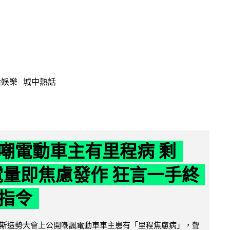
活娛樂
城中熱話
嘲電動車主有里程病 剩
 電量即焦慮發作 狂言一手終
指令
斯造勢大會上公開嘲諷電動車車主患有「里程焦慮病」，聲