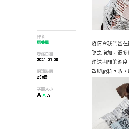
作者
唐美鳳
疫情令我們留在
隨之增加，很多
發佈日期
2021-01-08
運送期間的溫度
塑膠廢料回收，
閱讀時間
2分鐘
字體大小
A
A
A