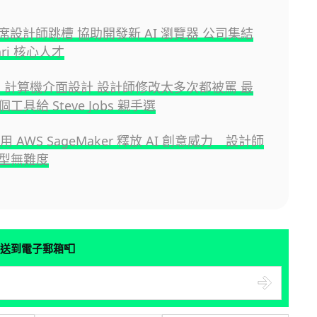
i 首席設計師跳槽 協助開發新 AI 瀏覽器 公司集結
ari 核心人才
ac 計算機介面設計 設計師修改太多次都被罵 最
工具給 Steve Jobs 親手選
利用 AWS SageMaker 釋放 AI 創意威力 設計師
型無難度
📮
送到電子郵箱