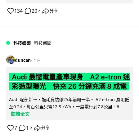
134
20
分享
↗
科技娛樂
科技新聞
duncan
1 日
Audi 最慳電量產車現身 A2 e-tron 迷
彩造型曝光 快充 26 分鐘充滿 8 成電
Audi 呢部新車，能耗竟然係25年前嘅一半。 A2 e-tron 風阻低
至0.24，每百公里只需12.8 kWh，一度電行到7.8公里。6...
閱讀全文
7
1
分享
↗