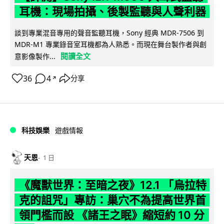
耳機：現場拍攝、後製監聽與人聲利器
談到專業混音專用的聲音監聽耳機，Sony 經典 MDR-7506 到
MDR-M1 專業錄音室耳機都為人熟悉。而現在舞台製作者與創
閱讀全文
意影像製作...
36
4
分享
↗
科技娛樂
遊戲情報
天恩
1 日
《魔獸世界：至暗之夜》12.1 「烏拉特
克的詛咒」專訪：巢穴不為提高世界首
領門檻而設 《諸王之眠》縮短約 10 分