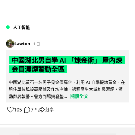
人工智能
Lawton
1 日
中國湖北男自學 AI 「煉金術」 屋內煉
金冒濃煙驚動全區
中國湖北黃石一名男子見金價高企，利用 AI 自學提煉黃金，在
租住單位私設高壓爐及作坊冶煉，過程產生大量刺鼻濃煙，驚
閱讀全文
動鄰居報警。警方到場揭發整...
105
7
分享
↗