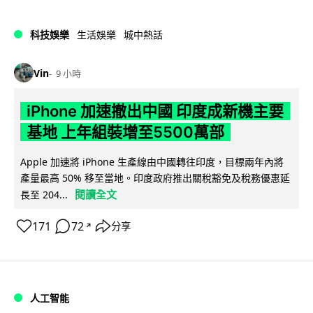
科技娛樂
生活娛樂
城中熱話
Vin
9 小時
iPhone 加速撤出中國 印度成新機主要
基地 上年組裝增至5500萬部
Apple 加速將 iPhone 生產線由中國轉往印度，目標兩年內將
產量最高 50% 移至當地。印度政府推出關稅豁免及稅務優惠延
閱讀全文
長至 204...
171
72
分享
↗
人工智能