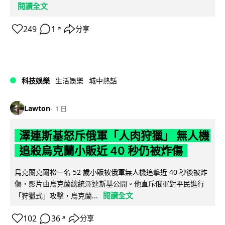
閱讀全文
249
1
分享
↗
科技娛樂
生活娛樂
城中熱話
Lawton
1 日
澤連斯基怒斥俄軍「人肉狩獵」 無人機
追殺烏克蘭小販近 40 秒仍被炸傷
烏克蘭克爾松一名 52 歲小販被俄軍無人機追擊近 40 秒後被炸
傷，影片由烏克蘭總統澤連斯基公開。他直斥俄軍對平民進行
閱讀全文
「狩獵式」攻擊，烏克蘭...
102
36
分享
↗