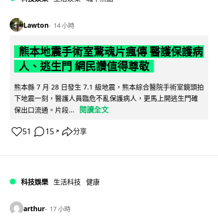
Lawton
14 小時
熊本地震手術室驚魂片瘋傳 醫護保護病
人、逃生門 網民讚值得尊敬
熊本縣 7 月 28 日發生 7.1 級地震，熊本綜合醫院手術室鏡頭拍
下地震一刻，醫護人員臨危不亂保護病人，更馬上開逃生門確
閱讀全文
保出口流通。片段...
51
15
分享
↗
科技娛樂
生活科技
健康
arthur
17 小時