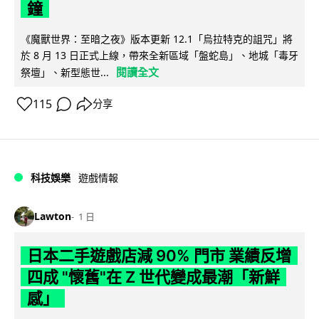
鐘
《魔獸世界：至暗之夜》版本更新 12.1「烏拉特克的詛咒」將
於 8 月 13 日正式上線，帶來全新區域「盤蛇島」、地城「毒牙
閱讀全文
祭壇」、新型態世...
115
分享
科技娛樂
遊戲情報
Lawton
1 日
日本二手遊戲店減 90% 門市 業績反增
四成 "懷舊"在 Z 世代變成最潮「新鮮
感」