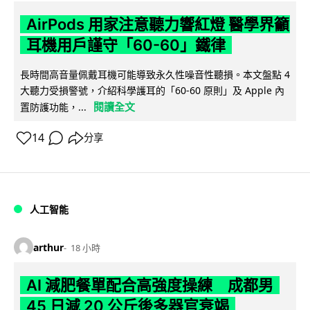
AirPods 用家注意聽力響紅燈 醫學界籲
耳機用戶謹守「60-60」鐵律
長時間高音量佩戴耳機可能導致永久性噪音性聽損。本文盤點 4
大聽力受損警號，介紹科學護耳的「60-60 原則」及 Apple 內
閱讀全文
置防護功能，...
14
分享
人工智能
arthur
18 小時
AI 減肥餐單配合高強度操練 成都男
45 日減 20 公斤後多器官衰竭