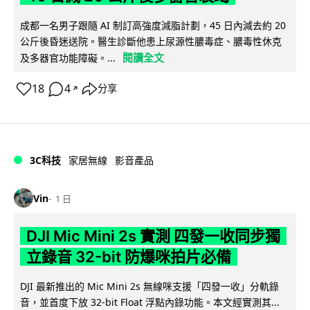
成都一名男子跟隨 AI 制訂高強度減脂計劃，45 日內減去約 20
公斤後昏迷送院。醫生診斷他患上尿源性膿毒症、膿毒性休克
閱讀全文
及多器官功能障礙。...
18
4
分享
↗
3C科技
家居無線
影音產品
Vin
1 日
DJI Mic Mini 2s 實測 四發一收同步獨
立錄音 32-bit 防爆咪拍片必備
DJI 最新推出的 Mic Mini 2s 無線咪支援「四發一收」分軌錄
音，並首度下放 32-bit Float 浮點內錄功能。本文經實測其...