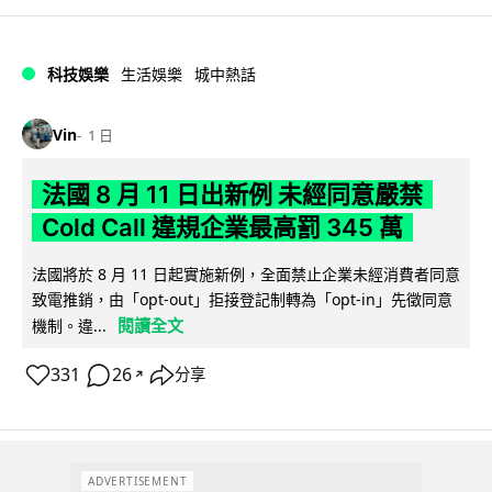
科技娛樂
生活娛樂
城中熱話
Vin
1 日
法國 8 月 11 日出新例 未經同意嚴禁
Cold Call 違規企業最高罰 345 萬
法國將於 8 月 11 日起實施新例，全面禁止企業未經消費者同意
致電推銷，由「opt-out」拒接登記制轉為「opt-in」先徵同意
閱讀全文
機制。違...
331
26
分享
↗
ADVERTISEMENT