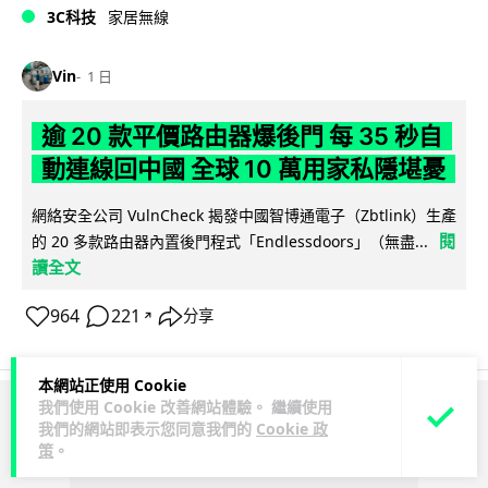
3C科技
家居無線
Vin
1 日
逾 20 款平價路由器爆後門 每 35 秒自
動連線回中國 全球 10 萬用家私隱堪憂
網絡安全公司 VulnCheck 揭發中國智博通電子（Zbtlink）生產
閱
的 20 多款路由器內置後門程式「Endlessdoors」（無盡...
讀全文
964
221
分享
↗
本網站正使用 Cookie
我們使用 Cookie 改善網站體驗。 繼續使用
ADVERTISEMENT
我們的網站即表示您同意我們的
Cookie 政
策
。