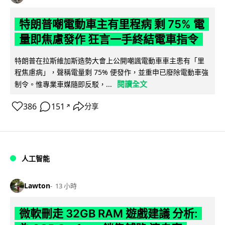
特朗普嘲電動車主有里程病 剩 75% 電
量即焦慮發作 狂言一手終結電車指令
特朗普在拉斯維加斯造勢大會上公開嘲諷電動車車主患有「里
程焦慮病」，聲稱電量剩 75% 便發作，並重申已廢除電動車強
閱讀全文
制令。惟專業車媒隨即反駁，...
386
151
分享
↗
人工智能
Lawton
13 小時
微軟刪走 32GB RAM 遊戲建議 分析: