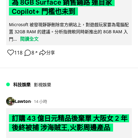
為 8GB Surface 銷售鋪路 連自家
Copilot+ 門檻也未到
Microsoft 被發現靜靜刪除官方網站上，對遊戲玩家要為電腦配
置 32GB RAM 的建議。分析指微軟同時新推出的 8GB RAM 入
閱讀全文
門...
118
8
分享
↗
科技娛樂
影視娛樂
Lawton
14 小時
訂購 43 億日元精品後棄單 大阪女 2 年
後終被捕 涉海賊王,火影周邊產品