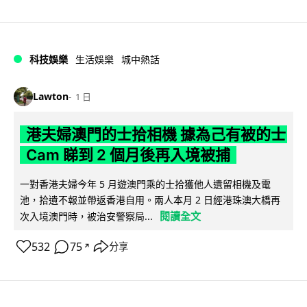
科技娛樂
生活娛樂
城中熱話
Lawton
1 日
港夫婦澳門的士拾相機 據為己有被的士
Cam 睇到 2 個月後再入境被捕
一對香港夫婦今年 5 月遊澳門乘的士拾獲他人遺留相機及電
池，拾遺不報並帶返香港自用。兩人本月 2 日經港珠澳大橋再
閱讀全文
次入境澳門時，被治安警察局...
532
75
分享
↗