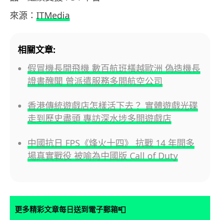
來源：
ITMedia
相關文章:
假冒機長開飛機 數百航班橫越歐洲 偽造機長
證書醜聞 曾派遣服務多間航空公司
香港傳統遊戲店怎樣活下去？ 實體遊戲光碟
走到歷史盡頭 專訪深水埗多間遊戲店
中國抗日 FPS《烽火十四》 抗戰 14 年間多
場真實戰役 被喻為中國版 Call of Duty
📮
更多精彩文章每日送到電子郵箱