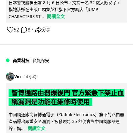
日本警視廳神田署 8 月 6 日公布，拘捕一名 32 歲大阪女子，
指她涉嫌在出版巨頭集英社旗下官方網店「JUMP
閱讀全文
CHARACTERS ST...
52
8
分享
↗
商業科技
資訊保安
Vin
14 小時
智博通路由器爆後門 官方緊急下架止血
稱漏洞是功能在維修時使用
中國網通廠商智博通電子（Zbtlink Electronics）旗下的路由器
產品爆出嚴重安全漏洞，被發現每 35 秒便會與中國伺服器連
閱讀全文
線，旗...