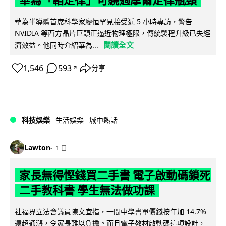
華為「韜定律」可繞過摩爾定律瓶頸
華為半導體首席科學家廖恒罕見接受近 5 小時專訪，警告
NVIDIA 等西方晶片巨頭正逼近物理極限，傳統製程升級已失經
閱讀全文
濟效益。他同時介紹華為...
1,546
593
分享
↗
科技娛樂
生活娛樂
城中熱話
Lawton
1 日
家長無得慳錢買二手書 電子啟動碼鎖死
二手教科書 學生無法做功課
社福界立法會議員陳文宜指，一間中學書單價錢按年加 14.7%
遠超通漲，令家長難以負擔。而且電子教材啟動碼這項設計，