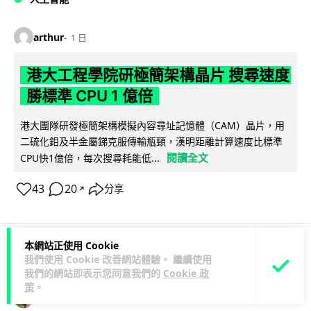
arthur
1 日
港大工程學院研極簡架構晶片 搜尋速度
勝標準 CPU 1 億倍
港大團隊研發極簡架構模擬內容尋址記憶體（CAM）晶片，用
二硫化鉬及半金屬銻克服傳輸瓶頸，漢明距離計算速度比標準
閱讀全文
CPU快1億倍，每次搜尋耗能低...
43
20
分享
↗
本網站正使用 Cookie
我們使用 Cookie 改善網站體驗。 繼續使用
人工智能
我們的網站即表示您同意我們的
Cookie 政
策
。
Lawton
1 日