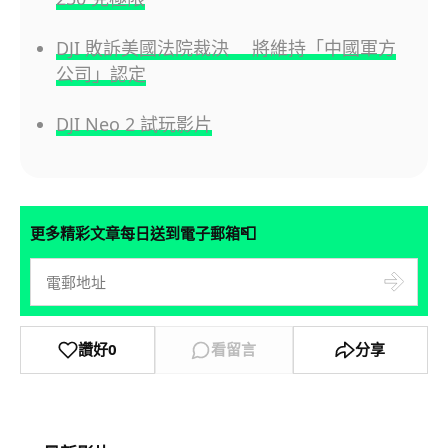
DJI 敗訴美國法院裁決 將維持「中國軍方
公司」認定
DJI Neo 2 試玩影片
📮
更多精彩文章每日送到電子郵箱
讚好
0
看留言
分享