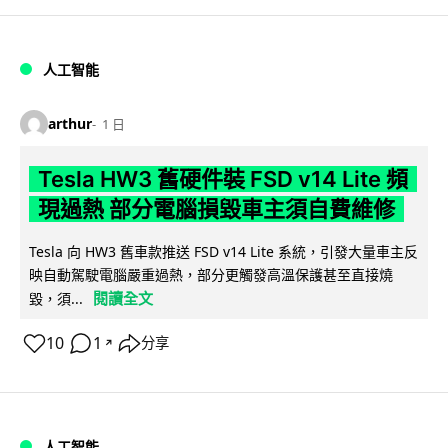
人工智能
arthur
1 日
Tesla HW3 舊硬件裝 FSD v14 Lite 頻
現過熱 部分電腦損毀車主須自費維修
Tesla 向 HW3 舊車款推送 FSD v14 Lite 系統，引發大量車主反
映自動駕駛電腦嚴重過熱，部分更觸發高溫保護甚至直接燒
閱讀全文
毀，須...
10
1
分享
↗
人工智能