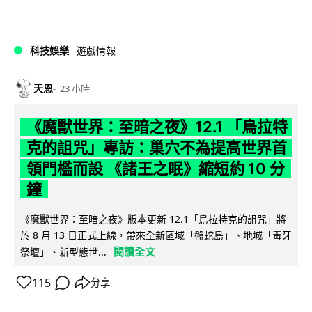
科技娛樂
遊戲情報
天恩
23 小時
《魔獸世界：至暗之夜》12.1 「烏拉特
克的詛咒」專訪：巢穴不為提高世界首
領門檻而設 《諸王之眠》縮短約 10 分
鐘
《魔獸世界：至暗之夜》版本更新 12.1「烏拉特克的詛咒」將
於 8 月 13 日正式上線，帶來全新區域「盤蛇島」、地城「毒牙
閱讀全文
祭壇」、新型態世...
115
分享