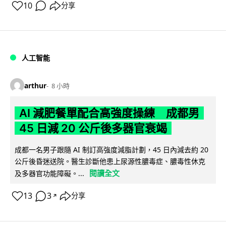
10
分享
人工智能
arthur
8 小時
AI 減肥餐單配合高強度操練 成都男
45 日減 20 公斤後多器官衰竭
成都一名男子跟隨 AI 制訂高強度減脂計劃，45 日內減去約 20
公斤後昏迷送院。醫生診斷他患上尿源性膿毒症、膿毒性休克
閱讀全文
及多器官功能障礙。...
13
3
分享
↗