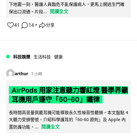
下地震一刻，醫護人員臨危不亂保護病人，更馬上開逃生門確
閱讀全文
保出口流通。片段...
41
14
分享
↗
科技娛樂
生活科技
健康
arthur
7 小時
AirPods 用家注意聽力響紅燈 醫學界籲
耳機用戶謹守「60-60」鐵律
長時間高音量佩戴耳機可能導致永久性噪音性聽損。本文盤點 4
大聽力受損警號，介紹科學護耳的「60-60 原則」及 Apple 內
閱讀全文
置防護功能，...