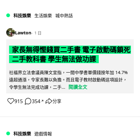
科技娛樂
生活娛樂
城中熱話
Lawton
1 日
家長無得慳錢買二手書 電子啟動碼鎖死
二手教科書 學生無法做功課
社福界立法會議員陳文宜指，一間中學書單價錢按年加 14.7%
遠超通漲，令家長難以負擔。而且電子教材啟動碼這項設計，
閱讀全文
令學生無法完成功課，二手...
915
354
分享
↗
科技娛樂
遊戲情報