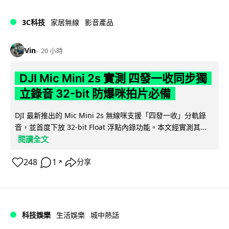
3C科技
家居無線
影音產品
Vin
20 小時
DJI Mic Mini 2s 實測 四發一收同步獨
立錄音 32-bit 防爆咪拍片必備
DJI 最新推出的 Mic Mini 2s 無線咪支援「四發一收」分軌錄
音，並首度下放 32-bit Float 浮點內錄功能。本文經實測其...
閱讀全文
248
1
分享
↗
科技娛樂
生活娛樂
城中熱話