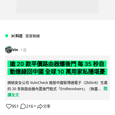
3C科技
家居無線
Vin
1 日
逾 20 款平價路由器爆後門 每 35 秒自
動連線回中國 全球 10 萬用家私隱堪憂
網絡安全公司 VulnCheck 揭發中國智博通電子（Zbtlink）生產
閱
的 20 多款路由器內置後門程式「Endlessdoors」（無盡...
讀全文
951
216
分享
↗