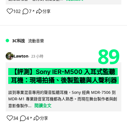
102
7
分享
↗
3C科技
流動音樂
89
Lawton
23 小時
【評測】Sony IER-M500 入耳式監聽
耳機：現場拍攝、後製監聽與人聲利器
談到專業混音專用的聲音監聽耳機，Sony 經典 MDR-7506 到
MDR-M1 專業錄音室耳機都為人熟悉。而現在舞台製作者與創
閱讀全文
意影像製作...
34
4
分享
↗