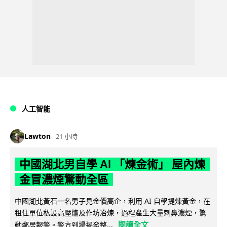
人工智能
Lawton
21 小時
中國湖北男自學 AI 「煉金術」 屋內煉
金冒濃煙驚動全區
中國湖北黃石一名男子見金價高企，利用 AI 自學提煉黃金，在
租住單位私設高壓爐及作坊冶煉，過程產生大量刺鼻濃煙，驚
閱讀全文
動鄰居報警。警方到場揭發整...