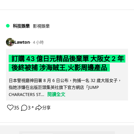
科技娛樂
影視娛樂
Lawton
4 小時
訂購 43 億日元精品後棄單 大阪女 2 年
後終被捕 涉海賊王,火影周邊產品
日本警視廳神田署 8 月 6 日公布，拘捕一名 32 歲大阪女子，
指她涉嫌在出版巨頭集英社旗下官方網店「JUMP
閱讀全文
CHARACTERS ST...
35
3
分享
↗