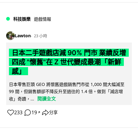
科技娛樂
遊戲情報
Lawton
23 小時
日本二手遊戲店減 90% 門市 業績反增
四成 "懷舊"在 Z 世代變成最潮「新鮮
感」
日本零售巨頭 GEO 將懷舊遊戲銷售門市從 1,000 間大幅減至
99 間，但銷售額卻不降反升至過往的 1.4 倍。做到「減店增
閱讀全文
收」奇蹟，...
233
19
分享
↗