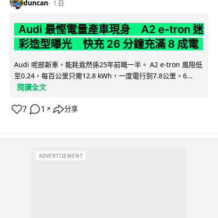
duncan
1 日
Audi 最慳電量產車現身 A2 e-tron 迷
彩造型曝光 快充 26 分鐘充滿 8 成電
Audi 呢部新車，能耗竟然係25年前嘅一半。 A2 e-tron 風阻低
至0.24，每百公里只需12.8 kWh，一度電行到7.8公里。6...
閱讀全文
7
1
分享
↗
ADVERTISEMENT