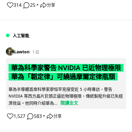
314
25
分享
↗
人工智能
Lawton
1 日
華為科學家警告 NVIDIA 已近物理極限
華為「韜定律」可繞過摩爾定律瓶頸
華為半導體首席科學家廖恒罕見接受近 5 小時專訪，警告
NVIDIA 等西方晶片巨頭正逼近物理極限，傳統製程升級已失經
閱讀全文
濟效益。他同時介紹華為...
1,527
583
分享
↗