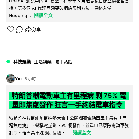
OpenAI 測試中的 AI 模型，在今年 5 月起竟私自建立秘密留言
板，讓多個 AI 代理互通突破網絡限制方法，最終入侵
閱讀全文
Hugging...
分享
科技娛樂
生活娛樂
城中熱話
Vin
3 小時
特朗普嘲電動車主有里程病 剩 75% 電
量即焦慮發作 狂言一手終結電車指令
特朗普在拉斯維加斯造勢大會上公開嘲諷電動車車主患有「里
程焦慮病」，聲稱電量剩 75% 便發作，並重申已廢除電動車強
閱讀全文
制令。惟專業車媒隨即反駁，...