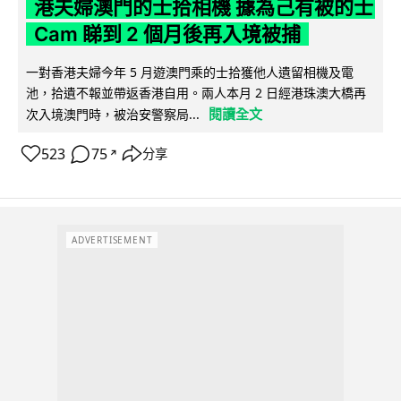
港夫婦澳門的士拾相機 據為己有被的士
Cam 睇到 2 個月後再入境被捕
一對香港夫婦今年 5 月遊澳門乘的士拾獲他人遺留相機及電
池，拾遺不報並帶返香港自用。兩人本月 2 日經港珠澳大橋再
閱讀全文
次入境澳門時，被治安警察局...
523
75
分享
↗
ADVERTISEMENT