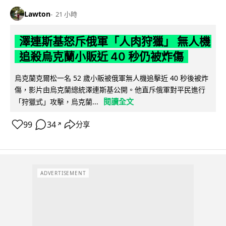
Lawton
21 小時
澤連斯基怒斥俄軍「人肉狩獵」 無人機
追殺烏克蘭小販近 40 秒仍被炸傷
烏克蘭克爾松一名 52 歲小販被俄軍無人機追擊近 40 秒後被炸
傷，影片由烏克蘭總統澤連斯基公開。他直斥俄軍對平民進行
閱讀全文
「狩獵式」攻擊，烏克蘭...
99
34
分享
↗
ADVERTISEMENT