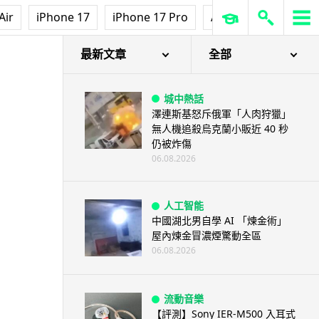
Air
iPhone 17
iPhone 17 Pro
AirPods Pro 3
Ap
最新文章
全部
城中熱話
澤連斯基怒斥俄軍「人肉狩獵」
無人機追殺烏克蘭小販近 40 秒
仍被炸傷
06.08.2026
人工智能
中國湖北男自學 AI 「煉金術」
屋內煉金冒濃煙驚動全區
06.08.2026
流動音樂
【評測】Sony IER-M500 入耳式