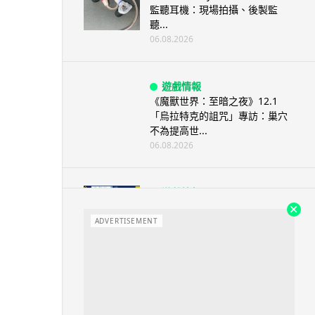
監聽耳機：現場拍攝、後製監
聽...
06.08.2026
遊戲情報
《魔獸世界：至暗之夜》12.1
「烏拉特克的詛咒」專訪：巢穴
不為提高世...
06.08.2026
遊戲情報
日本二手遊戲店減 90% 門市 業
績反增四成 “懷...
ADVERTISEMENT
06.08.2026
人工智能
Meta AI 模型測試期間入侵他家
公司 三大 AI 巨頭接連曝安全