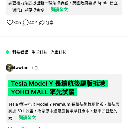
調查權力法庭提出新一輪法律訴訟。英國政府要求 Apple 建立
閱讀全文
「後門」以存取全球...
306
40
分享
↗
科技娛樂
生活科技
汽車科技
Lawton
1 日
Tesla Model Y 長續航後驅版抵港
YOHO MALL 率先試駕
Tesla 香港推出 Model Y Premium 長續航後輪驅動版，續航最
高達 691 公里，為家族中續航最長單摩打版本。新車即日起於
閱讀全文
元...