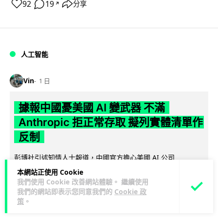
92
19
分享
↗
人工智能
Vin
1 日
據報中國憂美國 AI 變武器 不滿
Anthropic 拒正常存取 擬列實體清單作
反制
彭博社引述知情人士報道，中國官方擔心美國 AI 公司
Anthropic 開發的頂級模型 Mythos 可被用作攻擊武器，正研
本網站正使用 Cookie
閱讀全文
究反制方案。知...
我們使用 Cookie 改善網站體驗。 繼續使用
我們的網站即表示您同意我們的
Cookie 政
策
。
1
分享