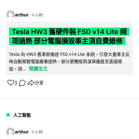
arthur
4 小時
Tesla HW3 舊硬件裝 FSD v14 Lite 頻
現過熱 部分電腦損毀車主須自費維修
Tesla 向 HW3 舊車款推送 FSD v14 Lite 系統，引發大量車主反
映自動駕駛電腦嚴重過熱，部分更觸發高溫保護甚至直接燒
閱讀全文
毀，須...
3
分享
人工智能
arthur
5 小時