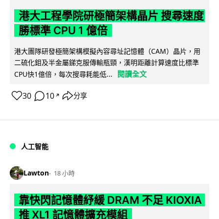
港大工程學院研極簡架構晶片 搜尋速度
勝標準 CPU 1 億倍
港大團隊研發極簡架構模擬內容尋址記憶體（CAM）晶片，用
二硫化鉬及半金屬銻克服傳輸瓶頸，漢明距離計算速度比標準
閱讀全文
CPU快1億倍，每次搜尋耗能低...
30
10
分享
↗
人工智能
Lawton
18 小時
靠快閃記憶體紓緩 DRAM 不足 KIOXIA
推 XL1 記憶體擴充模組