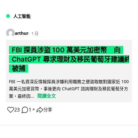
人工智能
arthur
1 日
FBI 探員涉盜 100 萬美元加密幣 向
ChatGPT 尋求理財及移民葡萄牙建議終
被捕
FBI 一名資深反情報探員涉嫌利用職務之便盜取敵對國家近 100
萬美元加密貨幣，事後更向 ChatGPT 諮詢理財及移民葡萄牙方
閱讀全文
案，最終因...
23
1
分享
↗