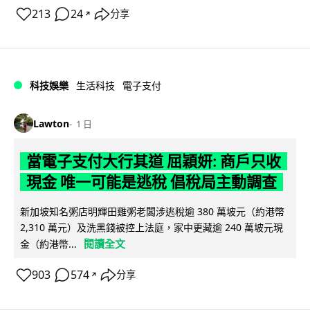
213
24
分享
↗
科技娛樂
生活科技
電子支付
Lawton
1 日
當電子支付大行其道 屈穎妍: 商戶只收
現金 唯一可能是逃稅 倡稅局主動調查
新加坡知名粥店明輝田雞粥老闆涉逃稅逾 380 萬坡元（約港幣
2,310 萬元）及洗黑錢被控上法庭，家中更藏逾 240 萬坡元現
閱讀全文
金（約港幣...
903
574
分享
↗