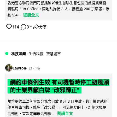
香港警方聯同澳門司警搗破以養生咖啡生意包裝的虛擬貨幣投
資騙局 Fun Coffee，兩地共拘捕 8 人，接獲逾 200 宗舉報，涉
閱讀全文
款 9,4...
114
9
分享
↗
科技娛樂
生活科技
智慧城市
Lawton
21 小時
網約車條例生效 有司機暫時停工避風頭
的士業界籲白牌 "改邪歸正"
規管網約車法例大部分條文已於 8 月 3 日生效，的士業界就期
望白牌車司機，能夠「改邪歸正」回流駕駛的士。新例大幅提
閱讀全文
高罰則，首次定罪最高罰款...