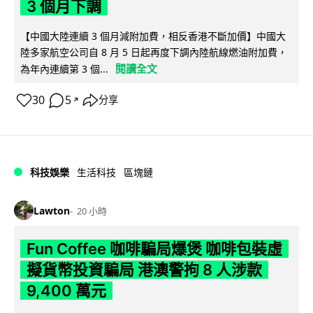
3 個月下調
【中國大陸連續 3 個月減附加費，相反香港不斷加價】中國大
陸多家航空公司自 8 月 5 日起再度下調內陸航線燃油附加費，
閱讀全文
為年內連續第 3 個...
30
5
分享
↗
科技娛樂
生活科技
區塊鏈
Lawton
20 小時
Fun Coffee 咖啡騙局爆煲 咖啡包裝虛
擬貨幣投資騙局 港澳警拘 8 人涉款
9,400 萬元