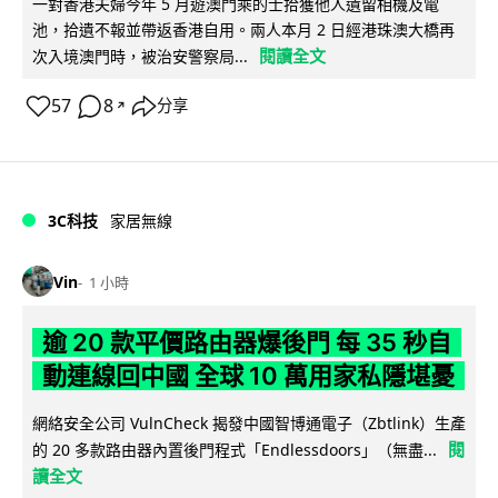
一對香港夫婦今年 5 月遊澳門乘的士拾獲他人遺留相機及電
池，拾遺不報並帶返香港自用。兩人本月 2 日經港珠澳大橋再
閱讀全文
次入境澳門時，被治安警察局...
57
8
分享
↗
3C科技
家居無線
Vin
1 小時
逾 20 款平價路由器爆後門 每 35 秒自
動連線回中國 全球 10 萬用家私隱堪憂
網絡安全公司 VulnCheck 揭發中國智博通電子（Zbtlink）生產
閱
的 20 多款路由器內置後門程式「Endlessdoors」（無盡...
讀全文