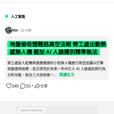
人工智能
Vin
23 小時
地盤偷吸煙難逃高空法眼 勞工處出動熱
感無人機 擬加 AI 人臉識別精準執法
勞工處投入配備熱感應鏡頭的小型無人機進行高空巡邏以打擊
地盤違例吸煙，並正研究於未來一年內引入 AI 人臉識別與行為
閱讀全文
分析功能，結合三大技術進一...
240
55
分享
↗
ADVERTISEMENT