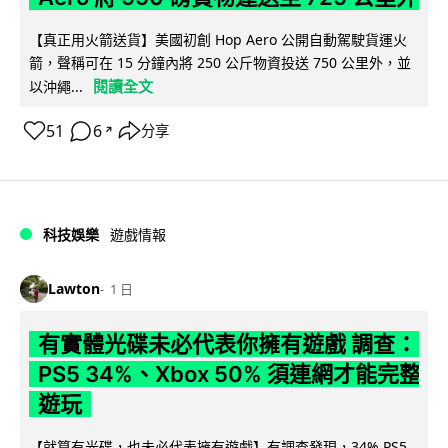
【真正用火箭送貨】美國初創 Hop Aero 公開自動駕駛貨運火
箭，聲稱可在 15 分鐘內將 250 公斤物資投送 750 公里外，並
閱讀全文
以沖繩...
51
6
分享
↗
科技娛樂
遊戲情報
Lawton
1 日
有實體光碟未必代表你擁有遊戲 調查：
PS5 34%、Xbox 50% 須連網才能完整
遊玩
【就算有光碟，也未必代表擁有遊戲】有調查發現，34% PS5