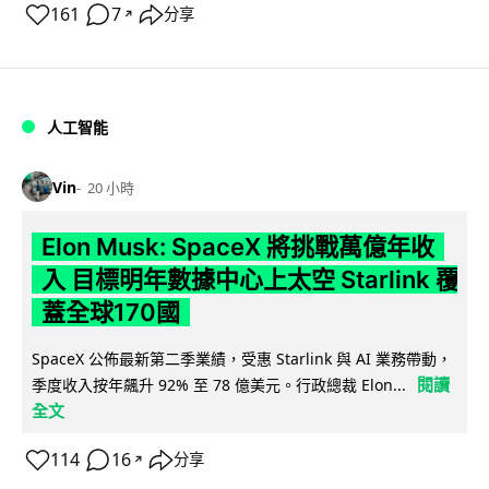
161
7
分享
↗
人工智能
Vin
20 小時
Elon Musk: SpaceX 將挑戰萬億年收
入 目標明年數據中心上太空 Starlink 覆
蓋全球170國
SpaceX 公佈最新第二季業績，受惠 Starlink 與 AI 業務帶動，
閱讀
季度收入按年飆升 92% 至 78 億美元。行政總裁 Elon...
全文
114
16
分享
↗