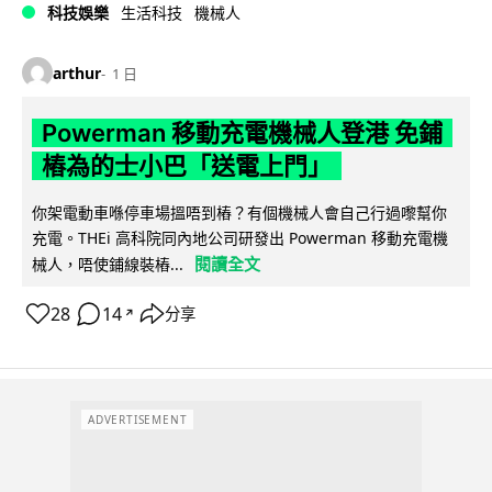
科技娛樂
生活科技
機械人
arthur
1 日
Powerman 移動充電機械人登港 免鋪
樁為的士小巴「送電上門」
你架電動車喺停車場搵唔到樁？有個機械人會自己行過嚟幫你
充電。THEi 高科院同內地公司研發出 Powerman 移動充電機
閱讀全文
械人，唔使鋪線裝樁...
28
14
分享
↗
ADVERTISEMENT