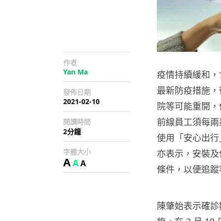
作者
Yan Ma
疫情持續緩和
，
最新防疫措施，
發佈日期
2021-02-10
院等可能重開，
前線員工須每兩
閱讀時間
2分鐘
使用「安心出行
字體大小
亦表示，安裝及
A
A
A
條件，以便追蹤
陳肇始表示確診