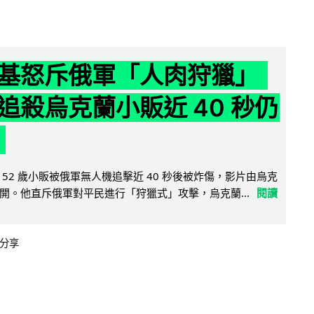
基怒斥俄軍「人肉狩獵」
追殺烏克蘭小販近 40 秒仍
52 歲小販被俄軍無人機追擊近 40 秒後被炸傷，影片由烏克
開。他直斥俄軍對平民進行「狩獵式」攻擊，烏克蘭...
閱讀
分享