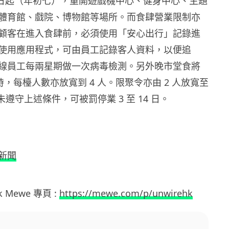
18 日起（年初七），重開遊戲機中心、健身中心、主題
體育館、戲院、博物館等場所。而食肆營業限制亦
顧客在進入食肆前，必須使用「安心出行」記錄進
使用應用程式，可由員工記錄客人資料，以便追
線員工每兩星期做一次病毒檢測。另外晚市堂食將
 時，每檯人數亦放寬到 4 人。限聚令亦由 2 人放寬至
未遵守上述條件，可被罰停業 3 至 14 日。
w新聞
hk Mewe 專頁 :
https://mewe.com/p/unwirehk