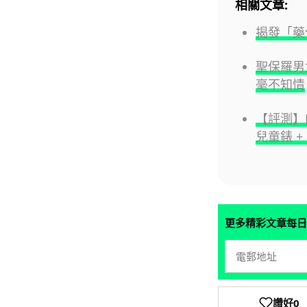
相關文章:
揭發「藥
聖保羅男
毫不知情
【評測】Hu
兒童錶 
更多精彩文章每日
讚好
0