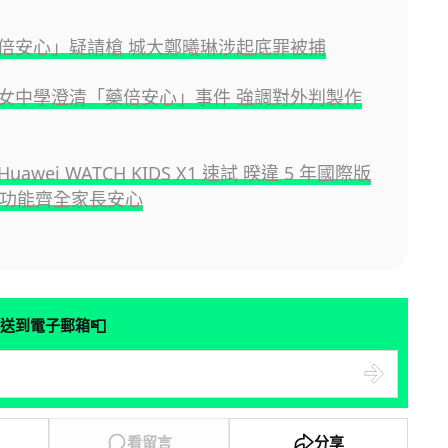
倍安心」疑請槍 城大鄭曦琳涉起底罪被捕
女中學澄清「藥倍安心」事件 強調對外判製作
awei WATCH KIDS X1 速試 暌違 5 年國際版
+ 功能齊全家長安心
📮
送到電子郵箱
看留言
分享