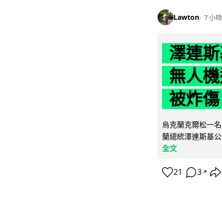
Lawton
7 小時
澤連斯
無人機
被炸傷
烏克蘭克爾松一名 
蘭總統澤連斯基公
全文
21
3
↗