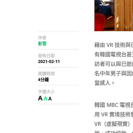
作者
影雪
藉由 VR 技
有韓國電視台甚
發佈日期
2021-02-11
訪者可以與已逝
名中年男子與因
閱讀時間
4分鐘
當感人。
字體大小
A
A
A
韓國 MBC 電
用 VR 實境
VR（虛擬現實）