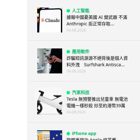
人工智能
據報中國憂美國 AI 變武器 不滿
Anthropic 拒正常存取...
04.08.2026
應用軟件
詐騙短訊源源不絕背後是個人資
料外洩 Surfshark Antisca...
04.08.2026
汽車科技
Tesla 無預警推出兒童車 無電池
電機一樣秒殺 炒至約港幣39萬
04.08.2026
iPhone app
歐盟再發功 Apple 終答應