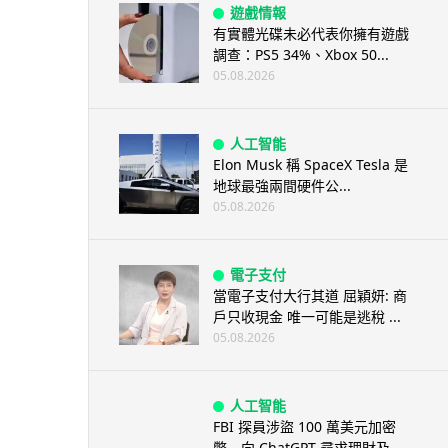
遊戲情報
有實體光碟未必代表你擁有遊戲
調查：PS5 34%、Xbox 50...
05.08.2026
人工智能
Elon Musk 稱 SpaceX Tesla 是
地球最強兩間硬件公...
05.08.2026
電子支付
當電子支付大行其道 屈穎妍: 商
戶只收現金 唯一可能是逃稅 ...
05.08.2026
人工智能
FBI 探員涉盜 100 萬美元加密
幣 向 ChatGPT 尋求理財及...