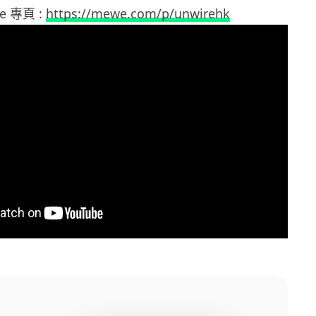
we 專頁 :
https://mewe.com/p/unwirehk