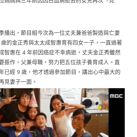
位媽媽與三年前因因白血病逝去的女兒再次「見
季播出，節目組今次為一位丈夫兼爸爸製造與亡妻
1 歲的金正秀與太太成智惠育有四女一子，一直過著
成智惠在 4 年前因癌症不幸病逝，丈夫金正秀雖然
要振作，父兼母職，努力把五位孩子養育成人。直
年已經 9 歲，他才透過參加節目，講出心中最大的
再見妻子一面。