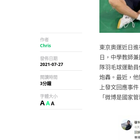
作者
Chris
東京奧運近日進
日，中學教師兼民
發佈日期
2021-07-27
隊羽毛球運動員
炮轟。最近，他關閉
閱讀時間
3分鐘
上發文回應事件
字體大小
「微博是國家管
A
A
A