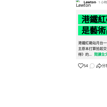
Lawton
1 小時
港鐵紅
是藝術
港鐵紅磡站月台一
主原本打算拾起交
得》的...
閱讀全
54
分