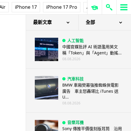
Air
iPhone 17
iPhone 17 Pro
AirPods Pro 3
Ap
最新文章
全部
人工智能
中國官媒批評 AI 術語濫用英文
稱「Token」與「Agent」動搖...
08.08.2026
汽車科技
BMW 車廂熒幕強推蜘蛛俠電影
廣告 車主怒轟堪比 iTunes 送
U...
08.08.2026
音樂耳機
Sony 傳推平價復刻版耳筒 沿用