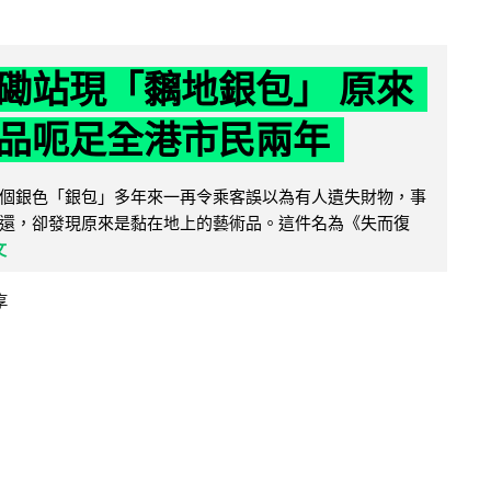
磡站現「黐地銀包」 原來
品呃足全港市民兩年
個銀色「銀包」多年來一再令乘客誤以為有人遺失財物，事
還，卻發現原來是黏在地上的藝術品。這件名為《失而復
文
享