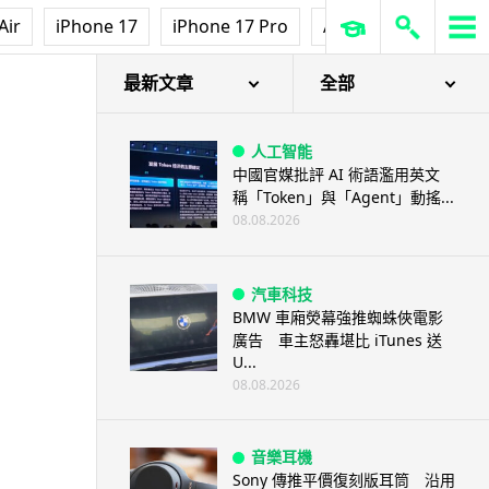
Air
iPhone 17
iPhone 17 Pro
AirPods Pro 3
Ap
最新文章
全部
人工智能
中國官媒批評 AI 術語濫用英文
稱「Token」與「Agent」動搖...
08.08.2026
汽車科技
BMW 車廂熒幕強推蜘蛛俠電影
廣告 車主怒轟堪比 iTunes 送
U...
08.08.2026
音樂耳機
Sony 傳推平價復刻版耳筒 沿用