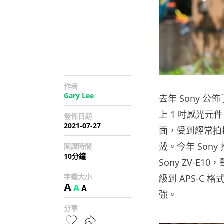
作者
Gary Lee
去年 Sony 
上 1 吋感光
發佈日期
2021-07-27
面，受到經常拍攝影
戴。今年 Son
閱讀時間
10分鐘
Sony ZV-E
字體大小
級到 APS-C 
A
A
A
強。
分享