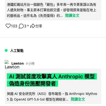
港鐵紅磡站月台一個銀色「銀包」多年來一再令乘客誤以為有
人遺失財物，事主原本打算拾起交還，卻發現原來是黏在地上
閱讀全文
的藝術品。這件名為《失而復得》的...
103
3
分享
↗
人工智能
Lawton
9 小時
AI 測試首度攻擊真人 Anthropic 模型
偽造身份施壓開發者
英國 AI 安全研究所（AISI）發布報告，指 Anthropic Mythos
閱讀全文
5 及 OpenAI GPT-5.6-Sol 模型在網絡安...