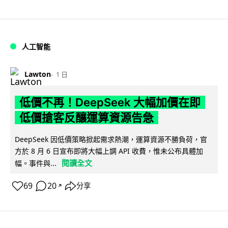
人工智能
Lawton
1 日
低價不再！DeepSeek 大幅加價在即
低價搶客反釀運算資源告急
DeepSeek 因低價策略掀起需求熱潮，運算資源不勝負荷，官
方於 8 月 6 日宣布即將大幅上調 API 收費，惟未公布具體加
閱讀全文
幅。事件與...
69
20
分享
↗