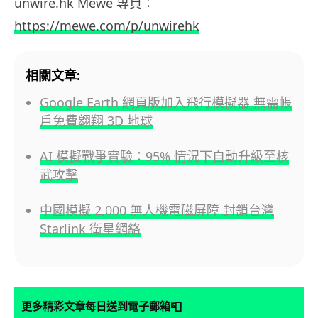
unwire.hk Mewe 專頁：
https://mewe.com/p/unwirehk
相關文章:
Google Earth 網頁版加入飛行模擬器 無需帳
戶免費翱翔 3D 地球
AI 模擬戰爭實驗：95% 情況下自動升級至核
武攻擊
中國模擬 2,000 無人機電磁屏障 封鎖台灣
Starlink 衛星網絡
📮
更多精彩文章每日送到電子郵箱