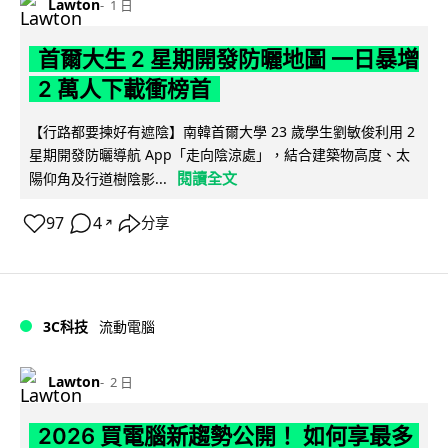
Lawton
1 日
首爾大生 2 星期開發防曬地圖 一日暴增
2 萬人下載衝榜首
【行路都要揀好有遮陰】南韓首爾大學 23 歲學生劉敏俊利用 2
星期開發防曬導航 App「走向陰涼處」，結合建築物高度、太
閱讀全文
陽仰角及行道樹陰影...
97
4
分享
↗
3C科技
流動電腦
Lawton
2 日
2026 買電腦新趨勢公開！ 如何享最多