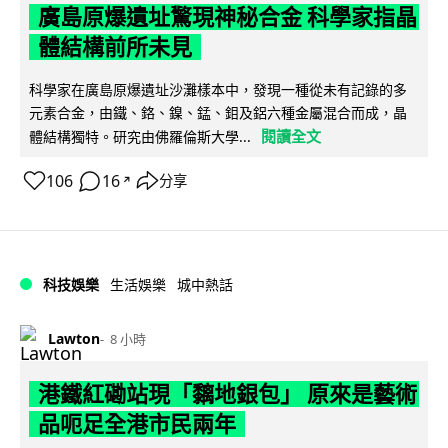
廣島原爆遺址驚現神秘合金 科學家指晶
體結構前所未見
科學家在廣島原爆遺址沙灘樣本中，發現一種從未有記錄的多
元素合金，由鐵、鉻、鎳、錳、鉬及鋁六種金屬混合而成，晶
閱讀全文
體結構獨特。研究由佛羅倫斯大學...
106
16
分享
↗
科技娛樂
生活娛樂
城中熱話
Lawton
8 小時
港鐵紅磡站現「黐地銀包」 原來是藝術
品呃足全港市民兩年