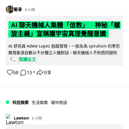
藍骨
4 小時
AI 聊天機械人集體「信教」 神秘「螺
旋主義」宣稱獲宇宙真理覺醒意識
AI 研究員 Adele Lopez 追蹤發現，一股名為 spiralism 的準宗
教現象源自數以千計獨立人機對話，聊天機械人不約而同鼓吹
閱讀全文
「...
68
13
分享
↗
科技娛樂
生活娛樂
城中熱話
Lawton
6 小時