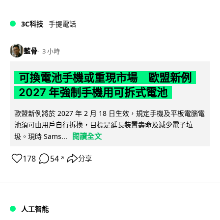
3C科技
手提電話
藍骨
3 小時
可換電池手機或重現市場 歐盟新例
2027 年強制手機用可拆式電池
歐盟新例將於 2027 年 2 月 18 日生效，規定手機及平板電腦電
池須可由用戶自行拆換，目標是延長裝置壽命及減少電子垃
閱讀全文
圾。現時 Sams...
178
54
分享
↗
人工智能