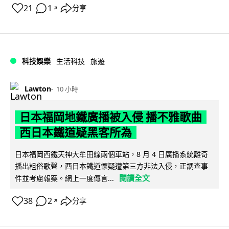
21
1
分享
↗
科技娛樂
生活科技
旅遊
Lawton
10 小時
日本福岡地鐵廣播被入侵 播不雅歌曲
西日本鐵道疑黑客所為
日本福岡西鐵天神大牟田線兩個車站，8 月 4 日廣播系統離奇
播出粗俗歌聲，西日本鐵道懷疑遭第三方非法入侵，正調查事
閱讀全文
件並考慮報案。網上一度傳言...
38
2
分享
↗