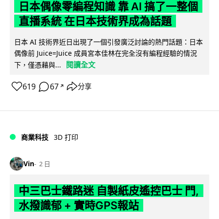
日本偶像零編程知識 靠 AI 搞了一整個
直播系統 在日本技術界成為話題
日本 AI 技術界近日出現了一個引發廣泛討論的熱門話題：日本
偶像前 Juice=Juice 成員宮本佳林在完全沒有編程經驗的情況
閱讀全文
下，僅憑藉與...
619
67
分享
↗
商業科技
3D 打印
Vin
2 日
中三巴士鐵路迷 自製紙皮遙控巴士 門,
水撥識郁 + 實時GPS報站