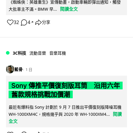
《蜘蛛俠：英雄重生》宣傳動畫，啟動車輛即彈出通知，觸發
閱讀全文
大批車主不滿。BMW 早...
32
4
分享
↗
3C科技
流動音樂
音樂耳機
藍骨
1 日
Sony 傳推平價復刻版耳筒 沿用六年
舊款規格挑戰加價潮
最近有爆料指 Sony 計劃於 9 月 7 日推出平價復刻版降噪耳機
閱讀
WH-1000XM4C，規格幾乎與 2020 年 WH-1000XM4...
全文