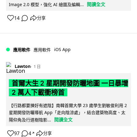
閱讀全文
Image 2.0 模型，強化 AI 繪圖及編輯...
14
分享
iOS App
應用軟件
應用軟件
Lawton
1 日
首爾大生 2 星期開發防曬地圖 一日暴增
2 萬人下載衝榜首
【行路都要揀好有遮陰】南韓首爾大學 23 歲學生劉敏俊利用 2
星期開發防曬導航 App「走向陰涼處」，結合建築物高度、太
閱讀全文
陽仰角及行道樹陰影...
97
4
分享
↗