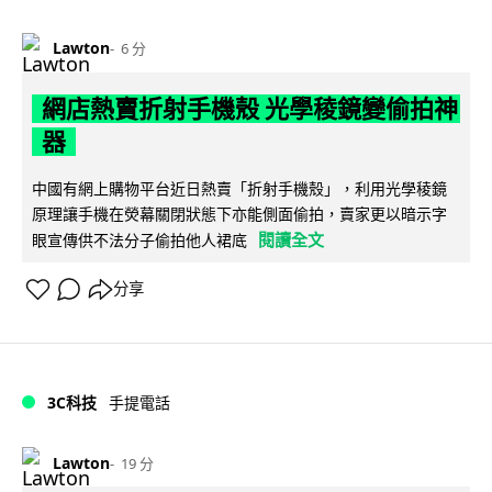
Lawton
6 分
網店熱賣折射手機殼 光學稜鏡變偷拍神
器
中國有網上購物平台近日熱賣「折射手機殼」，利用光學稜鏡
原理讓手機在熒幕關閉狀態下亦能側面偷拍，賣家更以暗示字
閱讀全文
眼宣傳供不法分子偷拍他人裙底
分享
3C科技
手提電話
Lawton
19 分