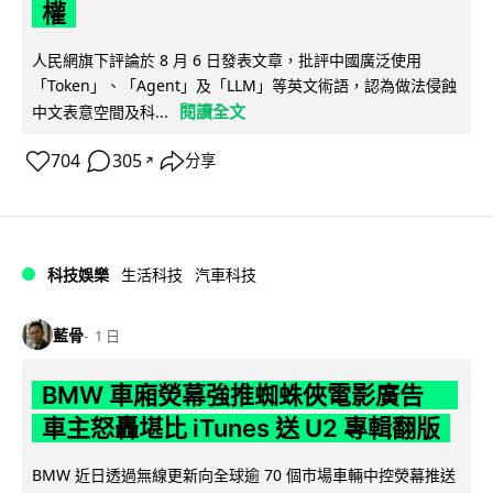
權
人民網旗下評論於 8 月 6 日發表文章，批評中國廣泛使用
「Token」、「Agent」及「LLM」等英文術語，認為做法侵蝕
閱讀全文
中文表意空間及科...
704
305
分享
↗
科技娛樂
生活科技
汽車科技
藍骨
1 日
BMW 車廂熒幕強推蜘蛛俠電影廣告
車主怒轟堪比 iTunes 送 U2 專輯翻版
BMW 近日透過無線更新向全球逾 70 個市場車輛中控熒幕推送