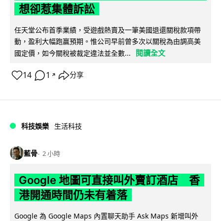
想卻惹集體訴訟
任天堂公布首季業績，受遊戲熱賣及一筆美國退還關稅款項帶
動，盈利大幅跑贏預期。惟公司早前曾多次以關稅為由調高美
閱讀全文
國定價，如今關稅被裁定違法並全數...
14
1
分享
↗
科技娛樂
生活科技
藍骨
2 小時
Google 地圖可直接叫外賣訂酒店 香
港開通時間仍未有着落
Google 為 Google Maps 內置聊天助手 Ask Maps 新增叫外