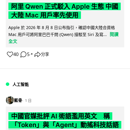
阿里 Qwen 正式駁入 Apple 生態 中國
大陸 Mac 用戶率先使用
Apple 於 2026 年 8 月 8 日公布指引，確認中國大陸合資格
閱讀
Mac 用戶可將阿里巴巴千問 (Qwen) 接駁至 Siri 及寫...
全文
40
5
分享
↗
人工智能
藍骨
1 日
中國官媒批評 AI 術語濫用英文 稱
「Token」與「Agent」動搖科技話語