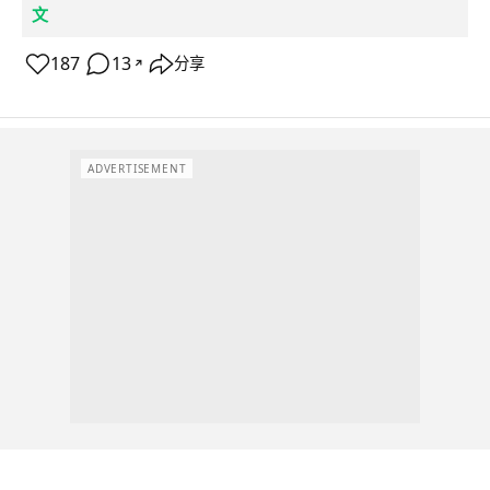
文
187
13
分享
↗
ADVERTISEMENT