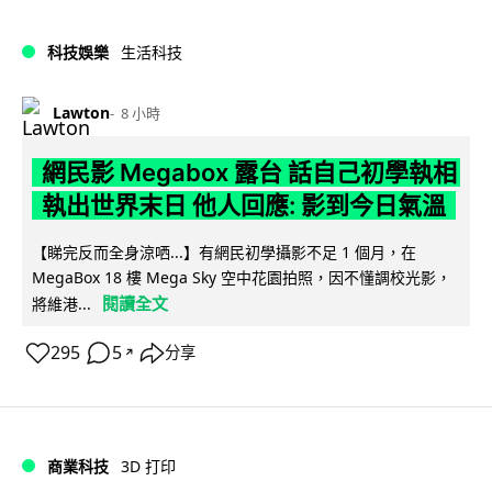
科技娛樂
生活科技
Lawton
8 小時
網民影 Megabox 露台 話自己初學執相
執出世界末日 他人回應: 影到今日氣溫
【睇完反而全身涼哂...】有網民初學攝影不足 1 個月，在
MegaBox 18 樓 Mega Sky 空中花園拍照，因不懂調校光影，
閱讀全文
將維港...
295
5
分享
↗
商業科技
3D 打印