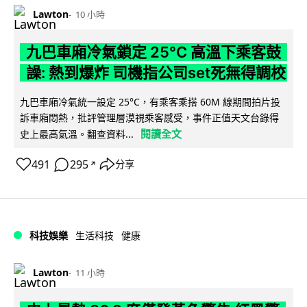
Lawton
10 小時
九巴車廂冷氣鎖定 25°C 高溫下乘客鼓
譟: 熱到爆炸 司機指公司set死無得調校
九巴車廂冷氣統一設定 25°C，有乘客乘搭 60M 線期間拍片投
訴車廂悶熱，批評管理層漠視乘客感受，事件正值天文台錄得
閱讀全文
史上最高氣溫。翻查資料...
491
295
分享
↗
科技娛樂
生活科技
健康
Lawton
11 小時