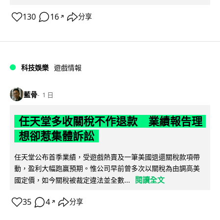
130
16
分享
↗
科技娛樂
遊戲情報
藍骨
1 日
任天堂多收關稅不作退款 業績報告理
想卻惹集體訴訟
任天堂公布首季業績，受遊戲熱賣及一筆美國退還關稅款項帶
動，盈利大幅跑贏預期。惟公司早前曾多次以關稅為由調高美
閱讀全文
國定價，如今關稅被裁定違法並全數...
35
4
分享
↗