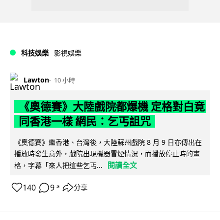
科技娛樂
影視娛樂
Lawton
10 小時
《奧德賽》大陸戲院都爆機 定格對白竟
同香港一樣 網民：乞丐詛咒
《奧德賽》繼香港、台灣後，大陸蘇州戲院 8 月 9 日亦傳出在
播放時發生意外，戲院出現機器冒煙情況，而播放停止時的畫
閱讀全文
格，字幕「來人把這些乞丐...
140
9
分享
↗