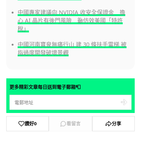
中國專家建議向 NVIDIA 收安全保證金 擔
心 AI 晶片有後門風險 籲仿效美國「特許
稅」
中國河南寶泉無痛行山 建 30 條扶手電梯 被
指過度開發破壞景觀
📮
更多精彩文章每日送到電子郵箱
讚好
0
看留言
分享