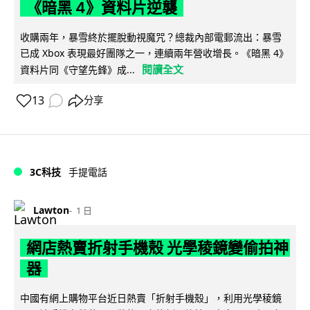
《暗黑 4》資料片逆襲
收購兩年，暴雪終於擺脫動視魔咒？總裁內部電郵流出：暴雪
已成 Xbox 表現最好團隊之一，連續兩年營收增長。《暗黑 4》
閱讀全文
資料片同《守望先鋒》成...
13
分享
3C科技
手提電話
Lawton
1 日
網店熱賣折射手機殼 光學稜鏡變偷拍神
器
中國有網上購物平台近日熱賣「折射手機殼」，利用光學稜鏡