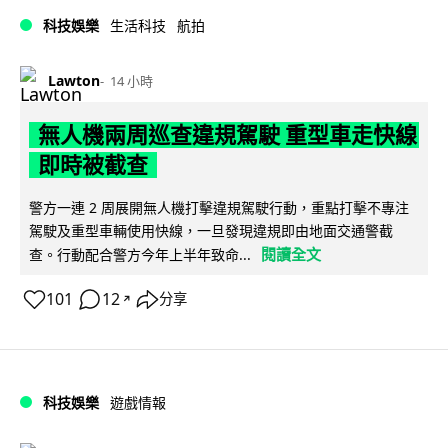
科技娛樂
生活科技
航拍
Lawton
14 小時
無人機兩周巡查違規駕駛 重型車走快線
即時被截查
警方一連 2 周展開無人機打擊違規駕駛行動，重點打擊不專注
駕駛及重型車輛使用快線，一旦發現違規即由地面交通警截
閱讀全文
查。行動配合警方今年上半年致命...
101
12
分享
↗
科技娛樂
遊戲情報