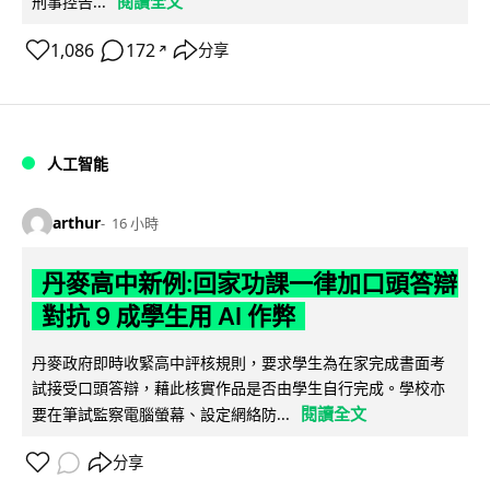
閱讀全文
刑事控告...
1,086
172
分享
↗
人工智能
arthur
16 小時
丹麥高中新例:回家功課一律加口頭答辯
對抗 9 成學生用 AI 作弊
丹麥政府即時收緊高中評核規則，要求學生為在家完成書面考
試接受口頭答辯，藉此核實作品是否由學生自行完成。學校亦
閱讀全文
要在筆試監察電腦螢幕、設定網絡防...
分享