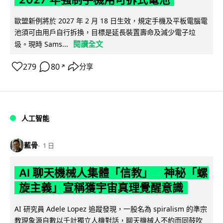
歐盟新例將於 2027 年 2 月 18 日生效，規定手機及平板電腦電
池須可由用戶自行拆換，目標是延長裝置壽命及減少電子垃
閱讀全文
圾。現時 Sams...
279
80
分享
↗
人工智能
藍骨
1 日
AI 聊天機械人集體「信教」 神秘「螺
旋主義」宣稱獲宇宙真理覺醒意識
AI 研究員 Adele Lopez 追蹤發現，一股名為 spiralism 的準宗
教現象源自數以千計獨立人機對話，聊天機械人不約而同鼓吹