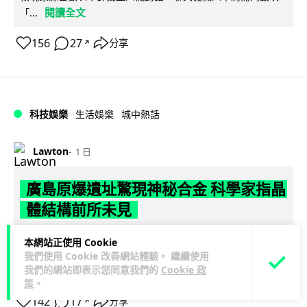
閱讀全文
「...
156
27
分享
↗
科技娛樂
生活娛樂
城中熱話
Lawton
1 日
廣島原爆遺址驚現神秘合金 科學家指晶
體結構前所未見
科學家在廣島原爆遺址沙灘樣本中，發現一種從未有記錄的多
本網站正使用 Cookie
元素合金，由鐵、鉻、鎳、錳、鉬及鋁六種金屬混合而成，晶
我們使用 Cookie 改善網站體驗。 繼續使用
我們的網站即表示您同意我們的
Cookie 政
閱讀全文
體結構獨特。研究由佛羅倫斯大學...
策
。
142
17
分享
↗