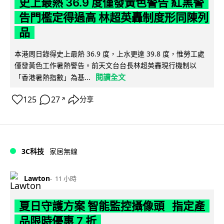
史上最熱 36.9 度僅發黃色警告 紅黑警
告門檻定得過高 林超英轟制度形同陳列
品
本港周日錄得史上最熱 36.9 度，上水更達 39.8 度，惟勞工處
僅發黃色工作暑熱警告。前天文台台長林超英轟現行機制以
閱讀全文
「香港暑熱指數」為基...
125
27
分享
↗
3C科技
家居無線
Lawton
11 小時
夏日守護方案 智能監控攝像頭 指定產
品限時優惠 7 折