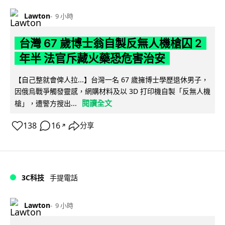
Lawton
9 小時
台灣 67 歲博士翁自製反無人機槍囚 2
年半 法官斥藏火藥恐危害治安
【自己整就會俾人拉...】台灣一名 67 歲擁博士學歷退休男子，
因俄烏戰爭觸發靈感，網購材料及以 3D 打印機自製「反無人機
閱讀全文
槍」，遭警方搜出...
138
16
分享
↗
3C科技
手提電話
Lawton
9 小時