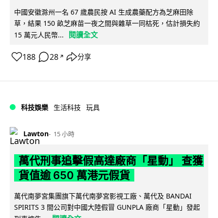
中國安徽滁州一名 67 歲農民按 AI 生成農藥配方為芝麻田除
草，結果 150 畝芝麻苗一夜之間與雜草一同枯死，估計損失約
閱讀全文
15 萬元人民幣...
188
28
分享
↗
科技娛樂
生活科技
玩具
Lawton
15 小時
萬代刑事追擊假高達廠商「星動」 查獲
貨值逾 650 萬港元假貨
萬代南夢宮集團旗下萬代南夢宮影視工廠、萬代及 BANDAI
SPIRITS 3 間公司對中國大陸假冒 GUNPLA 廠商「星動」發起