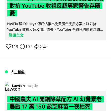
對抗 YouTube 收視反超專家警告存隱
憂
Netflix 與 Disney+ 傳評估推出免費廣告支援方案，以對抗
YouTube 收視反超及用戶流失。YouTube 全球日均觀看時間...
閱讀全文
113
10
分享
↗
人工智能
Lawton
14 小時
中國農夫 AI 開錯除草配方 AI 幻覺累老
農蝕 17 萬 150 畝芝麻苗一夜枯死