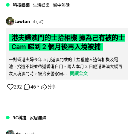
科技娛樂
生活娛樂
城中熱話
Lawton
4 小時
港夫婦澳門的士拾相機 據為己有被的士
Cam 睇到 2 個月後再入境被捕
一對香港夫婦今年 5 月遊澳門乘的士拾獲他人遺留相機及電
池，拾遺不報並帶返香港自用。兩人本月 2 日經港珠澳大橋再
閱讀全文
次入境澳門時，被治安警察局...
292
46
分享
↗
3C科技
家居無線