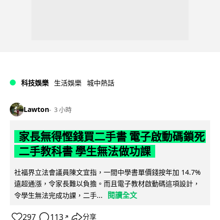
科技娛樂
生活娛樂
城中熱話
Lawton
3 小時
家長無得慳錢買二手書 電子啟動碼鎖死
二手教科書 學生無法做功課
社福界立法會議員陳文宜指，一間中學書單價錢按年加 14.7%
遠超通漲，令家長難以負擔。而且電子教材啟動碼這項設計，
閱讀全文
令學生無法完成功課，二手...
297
113
分享
↗