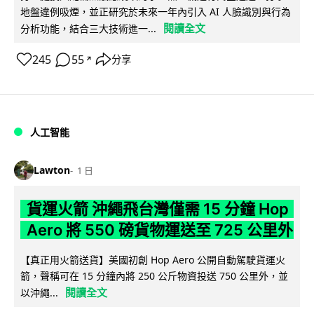
地盤違例吸煙，並正研究於未來一年內引入 AI 人臉識別與行為
閱讀全文
分析功能，結合三大技術進一...
245
55
分享
↗
人工智能
Lawton
1 日
貨運火箭 沖繩飛台灣僅需 15 分鐘 Hop
Aero 將 550 磅貨物運送至 725 公里外
【真正用火箭送貨】美國初創 Hop Aero 公開自動駕駛貨運火
箭，聲稱可在 15 分鐘內將 250 公斤物資投送 750 公里外，並
閱讀全文
以沖繩...