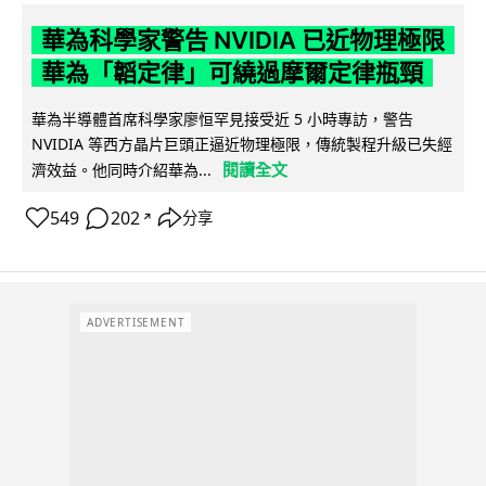
華為科學家警告 NVIDIA 已近物理極限
華為「韜定律」可繞過摩爾定律瓶頸
華為半導體首席科學家廖恒罕見接受近 5 小時專訪，警告
NVIDIA 等西方晶片巨頭正逼近物理極限，傳統製程升級已失經
閱讀全文
濟效益。他同時介紹華為...
549
202
分享
↗
ADVERTISEMENT