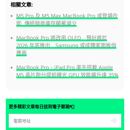
相關文章:
M5 Pro 及 M5 Max MacBook Pro 或登場在
即 傳經銷商庫存顯著減少
MacBook Pro 將改用 OLED 預計將於
2026 年底推出 Samsung 或成獨家面板供
應商
MacBook Pro、iPad Pro 率先搭載 Apple
M5 晶片跑分提前曝光 GPU 效能飆升達 35%
📮
更多精彩文章每日送到電子郵箱