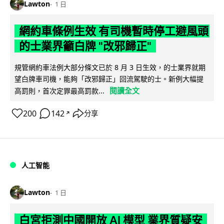
Lawton
1 日
網約車條例生效 有司機暫時停工避風頭
的士業界籲白牌 "改邪歸正"
規管網約車法例大部分條文已於 8 月 3 日生效，的士業界就期
望白牌車司機，能夠「改邪歸正」回流駕駛的士。新例大幅提
閱讀全文
高罰則，首次定罪最高罰款...
200
142
分享
↗
人工智能
Lawton
1 日
白宮拒測中國開放 AI 模型 業界質疑安