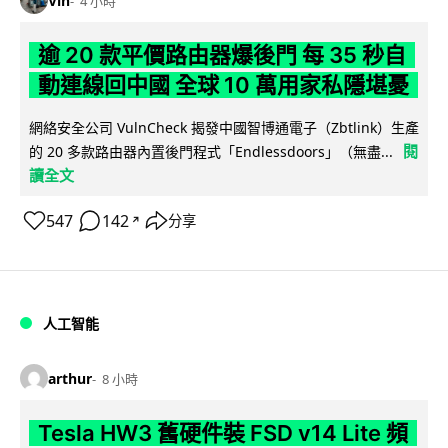
Vin
4 小時
逾 20 款平價路由器爆後門 每 35 秒自
動連線回中國 全球 10 萬用家私隱堪憂
網絡安全公司 VulnCheck 揭發中國智博通電子（Zbtlink）生產
閱
的 20 多款路由器內置後門程式「Endlessdoors」（無盡...
讀全文
547
142
分享
↗
人工智能
arthur
8 小時
Tesla HW3 舊硬件裝 FSD v14 Lite 頻