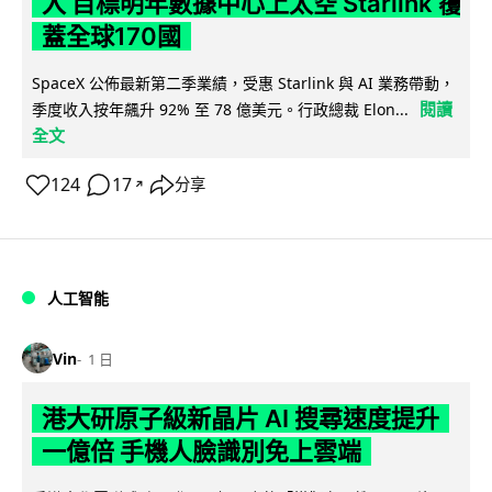
入 目標明年數據中心上太空 Starlink 覆
蓋全球170國
SpaceX 公佈最新第二季業績，受惠 Starlink 與 AI 業務帶動，
閱讀
季度收入按年飆升 92% 至 78 億美元。行政總裁 Elon...
全文
124
17
分享
↗
人工智能
Vin
1 日
港大研原子級新晶片 AI 搜尋速度提升
一億倍 手機人臉識別免上雲端