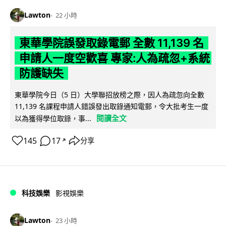
Lawton
22 小時
東華學院誤發取錄電郵 全數 11,139 名
申請人一度空歡喜 專家:人為疏忽+系統
防護缺失
東華學院今日（5 日）大學聯招放榜之際，因人為疏忽向全數
11,139 名課程申請人錯誤發出取錄通知電郵，令大批考生一度
閱讀全文
以為獲得學位取錄，事...
145
17
分享
↗
科技娛樂
影視娛樂
Lawton
23 小時