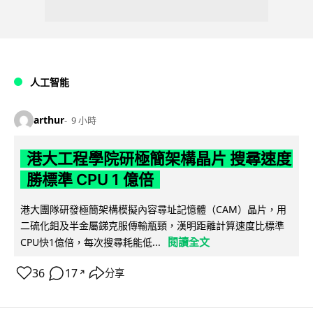
人工智能
arthur
9 小時
港大工程學院研極簡架構晶片 搜尋速度
勝標準 CPU 1 億倍
港大團隊研發極簡架構模擬內容尋址記憶體（CAM）晶片，用
二硫化鉬及半金屬銻克服傳輸瓶頸，漢明距離計算速度比標準
閱讀全文
CPU快1億倍，每次搜尋耗能低...
36
17
分享
↗