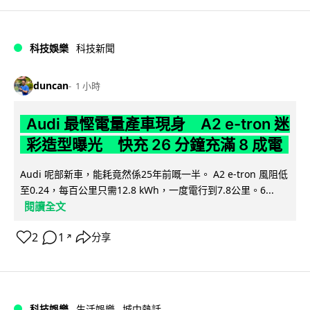
科技娛樂
科技新聞
duncan
1 小時
Audi 最慳電量產車現身 A2 e-tron 迷
彩造型曝光 快充 26 分鐘充滿 8 成電
Audi 呢部新車，能耗竟然係25年前嘅一半。 A2 e-tron 風阻低
至0.24，每百公里只需12.8 kWh，一度電行到7.8公里。6...
閱讀全文
2
1
分享
↗
科技娛樂
生活娛樂
城中熱話