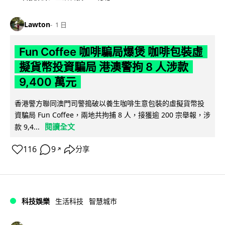
Lawton
1 日
Fun Coffee 咖啡騙局爆煲 咖啡包裝虛
擬貨幣投資騙局 港澳警拘 8 人涉款
9,400 萬元
香港警方聯同澳門司警搗破以養生咖啡生意包裝的虛擬貨幣投
資騙局 Fun Coffee，兩地共拘捕 8 人，接獲逾 200 宗舉報，涉
閱讀全文
款 9,4...
116
9
分享
↗
科技娛樂
生活科技
智慧城市