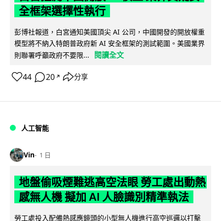
全框架選擇性執行
彭博社報道，白宮通知美國頂尖 AI 公司，中國開發的開放權重
模型將不納入特朗普政府新 AI 安全框架的測試範圍。美國業界
閱讀全文
則聯署呼籲政府不要限...
44
20
分享
↗
人工智能
Vin
1 日
地盤偷吸煙難逃高空法眼 勞工處出動熱
感無人機 擬加 AI 人臉識別精準執法
勞工處投入配備熱感應鏡頭的小型無人機進行高空巡邏以打擊