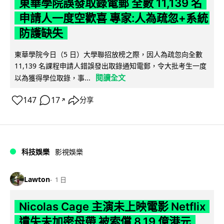
東華學院誤發取錄電郵 全數 11,139 名
申請人一度空歡喜 專家:人為疏忽+系統
防護缺失
東華學院今日（5 日）大學聯招放榜之際，因人為疏忽向全數
11,139 名課程申請人錯誤發出取錄通知電郵，令大批考生一度
閱讀全文
以為獲得學位取錄，事...
147
17
分享
↗
科技娛樂
影視娛樂
Lawton
1 日
Nicolas Cage 主演未上映電影 Netflix
遺失未加密母帶 被索償 8.19 億港元