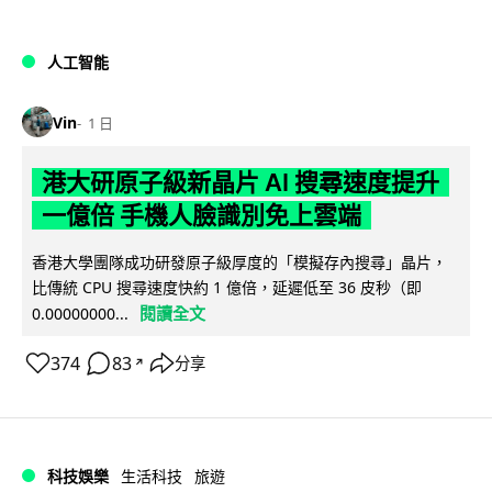
人工智能
Vin
1 日
港大研原子級新晶片 AI 搜尋速度提升
一億倍 手機人臉識別免上雲端
香港大學團隊成功研發原子級厚度的「模擬存內搜尋」晶片，
比傳統 CPU 搜尋速度快約 1 億倍，延遲低至 36 皮秒（即
閱讀全文
0.00000000...
374
83
分享
↗
科技娛樂
生活科技
旅遊