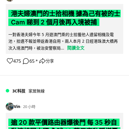
港夫婦澳門的士拾相機 據為己有被的士
Cam 睇到 2 個月後再入境被捕
一對香港夫婦今年 5 月遊澳門乘的士拾獲他人遺留相機及電
池，拾遺不報並帶返香港自用。兩人本月 2 日經港珠澳大橋再
閱讀全文
次入境澳門時，被治安警察局...
475
65
分享
↗
3C科技
家居無線
Vin
20 小時
逾 20 款平價路由器爆後門 每 35 秒自