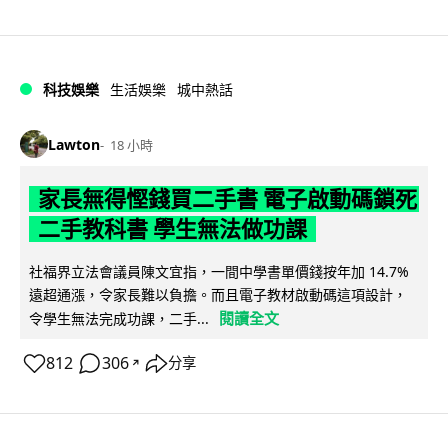
科技娛樂
生活娛樂
城中熱話
Lawton
18 小時
家長無得慳錢買二手書 電子啟動碼鎖死
二手教科書 學生無法做功課
社福界立法會議員陳文宜指，一間中學書單價錢按年加 14.7%
遠超通漲，令家長難以負擔。而且電子教材啟動碼這項設計，
閱讀全文
令學生無法完成功課，二手...
812
306
分享
↗