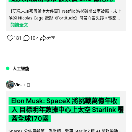
【唔見未加密母帶咁大件事】Netflix 洛杉磯辦公室被竊，未上
映的 Nicolas Cage 電影《Fortitude》母帶亦告失蹤。電影...
閱讀全文
181
10
分享
↗
人工智能
Vin
1 日
Elon Musk: SpaceX 將挑戰萬億年收
入 目標明年數據中心上太空 Starlink 覆
蓋全球170國
SpaceX 公佈最新第二季業績，受惠 Starlink 與 AI 業務帶動，