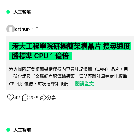
人工智能
arthur
1 日
港大工程學院研極簡架構晶片 搜尋速度
勝標準 CPU 1 億倍
港大團隊研發極簡架構模擬內容尋址記憶體（CAM）晶片，用
二硫化鉬及半金屬銻克服傳輸瓶頸，漢明距離計算速度比標準
閱讀全文
CPU快1億倍，每次搜尋耗能低...
42
20
分享
↗
人工智能