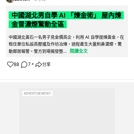
中國湖北男自學 AI 「煉金術」 屋內煉
金冒濃煙驚動全區
中國湖北黃石一名男子見金價高企，利用 AI 自學提煉黃金，在
租住單位私設高壓爐及作坊冶煉，過程產生大量刺鼻濃煙，驚
閱讀全文
動鄰居報警。警方到場揭發整...
88
7
分享
↗
ADVERTISEMENT