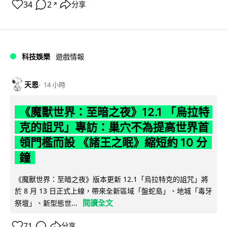
34
2
分享
↗
科技娛樂
遊戲情報
天恩
14 小時
《魔獸世界：至暗之夜》12.1 「烏拉特
克的詛咒」專訪：巢穴不為提高世界首
領門檻而設 《諸王之眠》縮短約 10 分
鐘
《魔獸世界：至暗之夜》版本更新 12.1「烏拉特克的詛咒」將
於 8 月 13 日正式上線，帶來全新區域「盤蛇島」、地城「毒牙
閱讀全文
祭壇」、新型態世...
71
分享