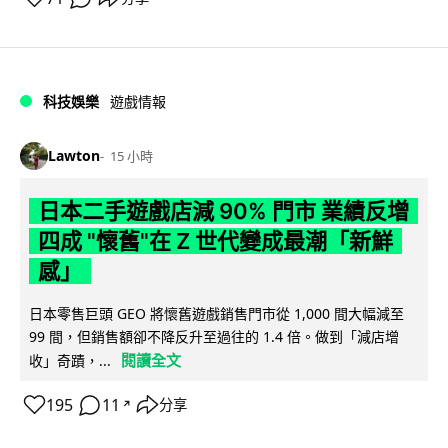
科技娛樂
遊戲情報
Lawton
15 小時
日本二手遊戲店減 90% 門市 業績反增
四成 "懷舊"在 Z 世代變成最潮「新鮮
感」
日本零售巨頭 GEO 將懷舊遊戲銷售門市從 1,000 間大幅減至
99 間，但銷售額卻不降反升至過往的 1.4 倍。做到「減店增
閱讀全文
收」奇蹟，...
195
11
分享
↗