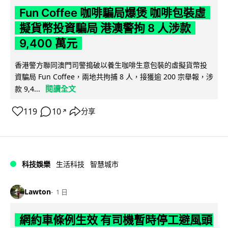
Fun Coffee 咖啡騙局爆煲 咖啡包裝虛
擬貨幣投資騙局 港澳警拘 8 人涉款
9,400 萬元
香港警方聯同澳門司警搗破以養生咖啡生意包裝的虛擬貨幣投
資騙局 Fun Coffee，兩地共拘捕 8 人，接獲逾 200 宗舉報，涉
閱讀全文
款 9,4...
119
10
分享
↗
科技娛樂
生活科技
智慧城市
Lawton
1 日
網約車條例生效 有司機暫時停工避風頭