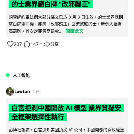
的士業界籲白牌 "改邪歸正"
規管網約車法例大部分條文已於 8 月 3 日生效，的士業界就期
望白牌車司機，能夠「改邪歸正」回流駕駛的士。新例大幅提
閱讀全文
高罰則，首次定罪最高罰款...
207
147
分享
↗
人工智能
Lawton
1 日
白宮拒測中國開放 AI 模型 業界質疑安
全框架選擇性執行
彭博社報道，白宮通知美國頂尖 AI 公司，中國開發的開放權重