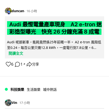
duncan
16 小時
Audi 最慳電量產車現身 A2 e-tron 迷
彩造型曝光 快充 26 分鐘充滿 8 成電
Audi 呢部新車，能耗竟然係25年前嘅一半。 A2 e-tron 風阻低
至0.24，每百公里只需12.8 kWh，一度電行到7.8公里。6...
閱讀全文
6
1
分享
↗
科技娛樂
生活娛樂
城中熱話
Vin
17 小時