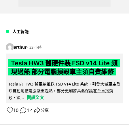
人工智能
arthur
23 小時
Tesla HW3 舊硬件裝 FSD v14 Lite 頻
現過熱 部分電腦損毀車主須自費維修
Tesla 向 HW3 舊車款推送 FSD v14 Lite 系統，引發大量車主反
映自動駕駛電腦嚴重過熱，部分更觸發高溫保護甚至直接燒
閱讀全文
毀，須...
10
1
分享
↗