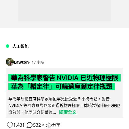
人工智能
Lawton
17 小時
華為科學家警告 NVIDIA 已近物理極限
華為「韜定律」可繞過摩爾定律瓶頸
華為半導體首席科學家廖恒罕見接受近 5 小時專訪，警告
NVIDIA 等西方晶片巨頭正逼近物理極限，傳統製程升級已失經
閱讀全文
濟效益。他同時介紹華為...
1,431
532
分享
↗