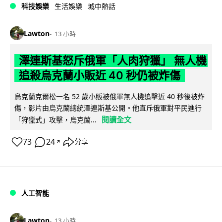
科技娛樂
生活娛樂
城中熱話
Lawton
13 小時
澤連斯基怒斥俄軍「人肉狩獵」 無人機
追殺烏克蘭小販近 40 秒仍被炸傷
烏克蘭克爾松一名 52 歲小販被俄軍無人機追擊近 40 秒後被炸
傷，影片由烏克蘭總統澤連斯基公開。他直斥俄軍對平民進行
閱讀全文
「狩獵式」攻擊，烏克蘭...
73
24
分享
↗
人工智能
Lawton
13 小時