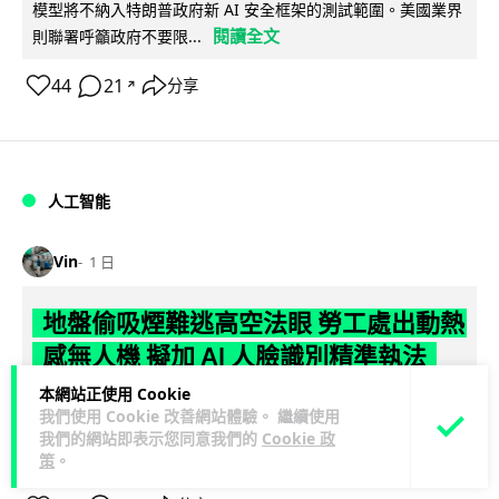
模型將不納入特朗普政府新 AI 安全框架的測試範圍。美國業界
閱讀全文
則聯署呼籲政府不要限...
44
21
分享
↗
人工智能
Vin
1 日
地盤偷吸煙難逃高空法眼 勞工處出動熱
感無人機 擬加 AI 人臉識別精準執法
本網站正使用 Cookie
勞工處投入配備熱感應鏡頭的小型無人機進行高空巡邏以打擊
我們使用 Cookie 改善網站體驗。 繼續使用
地盤違例吸煙，並正研究於未來一年內引入 AI 人臉識別與行為
我們的網站即表示您同意我們的
Cookie 政
閱讀全文
分析功能，結合三大技術進一...
策
。