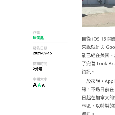
作者
唐美鳳
自從 iOS 13 開
來說就是與 Goo
發佈日期
2021-09-15
能已經在美國、
了完善 Look 
閱讀時間
2分鐘
資訊。
字體大小
一般來說，Ap
A
A
A
訊。不過日前在 
日起在加拿大的
林區，以特製的
資訊。