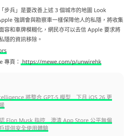
出「步兵」是要改善上述 3 個城市的地圖 Look
訊，Apple 強調會與勘察車一樣保障他人的私隱，將收集
容和車牌模糊化，網民亦可以去信 Apple 要求將
私隱的資訊移除。
ors
ewe 專頁：
https://mewe.com/p/unwirehk
ntelligence 將整合 GPT-5 模型 下月 iOS 26 更
援
否認 Elon Musk 指控 澄清 App Store 公平無偏
戶提供安全使用體驗