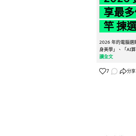
享最多
竿 揀
2026 年的電
身美學」、「AI算
讀全文
7
分享