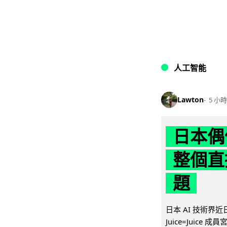
人工智能
Lawton
5 小時
日本偶
整個直
題
日本 AI 技術
Juice=Juic