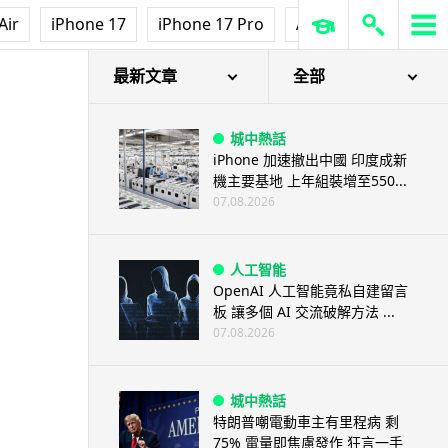
3D 打印
Air
iPhone 17
iPhone 17 Pro
AirPods Pro 3
Ap
中三巴士鐵路迷 自製紙皮遙控巴
士 門,水撥識郁 + 實時GPS報站
07.08.2026
最新文章
全部
城中熱話
iPhone 加速撤出中國 印度成新
機主要基地 上年組裝增至550...
07.08.2026
人工智能
OpenAI 人工智能竟私自建留言
板 讓多個 AI 交流破解方法 ...
07.08.2026
城中熱話
特朗普嘲電動車主有里程病 剩
75% 電量即焦慮發作 狂言一手