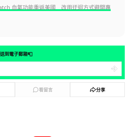
 Watch 血氧功能重返美國 改用迂迴方式避開專
📮
送到電子郵箱
看留言
分享