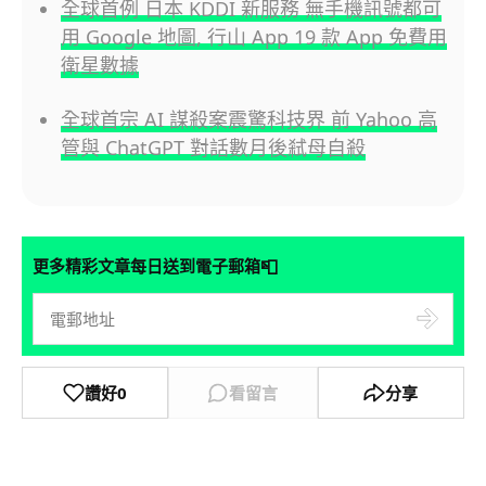
全球首例 日本 KDDI 新服務 無手機訊號都可
用 Google 地圖, 行山 App 19 款 App 免費用
衛星數據
全球首宗 AI 謀殺案震驚科技界 前 Yahoo 高
管與 ChatGPT 對話數月後弒母自殺
📮
更多精彩文章每日送到電子郵箱
讚好
0
看留言
分享