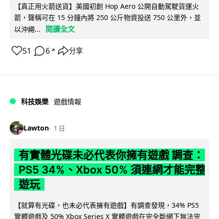
【真正用火箭送貨】美國初創 Hop Aero 公開自動駕駛貨運火
箭，聲稱可在 15 分鐘內將 250 公斤物資投送 750 公里外，並
閱讀全文
以沖繩...
51
6
分享
↗
科技娛樂
遊戲情報
Lawton
1 日
有實體光碟未必代表你擁有遊戲 調查：
PS5 34%、Xbox 50% 須連網才能完整
遊玩
【就算有光碟，也未必代表擁有遊戲】有調查發現，34% PS5
實體遊戲及 50% Xbox Series X 實體遊戲在完全斷網下無法完