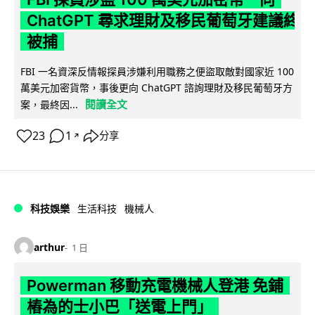
ChatGPT 尋求理財及移民葡萄牙建議終
被捕
FBI 一名資深反情報探員涉嫌利用職務之便盜取敵對國家近 100
萬美元加密貨幣，事後更向 ChatGPT 諮詢理財及移民葡萄牙方
閱讀全文
案，最終因...
23
1
分享
↗
科技娛樂
生活科技
機械人
arthur
1 日
Powerman 移動充電機械人登港 免鋪
樁為的士小巴「送電上門」