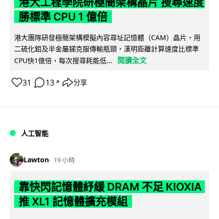
港大工程學院研極簡架構晶片 搜尋速度
勝標準 CPU 1 億倍
港大團隊研發極簡架構模擬內容尋址記憶體（CAM）晶片，用
二硫化鉬及半金屬銻克服傳輸瓶頸，漢明距離計算速度比標準
閱讀全文
CPU快1億倍，每次搜尋耗能低...
31
13
分享
↗
人工智能
Lawton
19 小時
靠快閃記憶體紓緩 DRAM 不足 KIOXIA
推 XL1 記憶體擴充模組