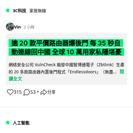
3C科技
家居無線
Vin
2 小時
逾 20 款平價路由器爆後門 每 35 秒自
動連線回中國 全球 10 萬用家私隱堪憂
網絡安全公司 VulnCheck 揭發中國智博通電子（Zbtlink）生產
閱
的 20 多款路由器內置後門程式「Endlessdoors」（無盡...
讀全文
315
53
分享
↗
人工智能