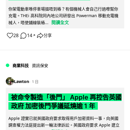
你架電動車喺停車場搵唔到樁？有個機械人會自己行過嚟幫你
充電。THEi 高科院同內地公司研發出 Powerman 移動充電機
閱讀全文
械人，唔使鋪線裝樁...
28
14
分享
↗
商業科技
資訊保安
Lawton
1 日
被命令製造「後門」 Apple 再控告英國
政府 加密後門爭議延燒逾 1 年
Apple 證實已就英國政府要求取得用戶加密資料一事，向英國
調查權力法庭提出新一輪法律訴訟。英國政府要求 Apple 建立