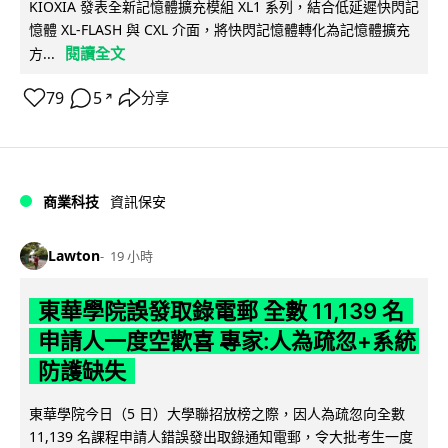
KIOXIA 發表全新記憶體擴充模組 XL1 系列，結合低延遲快閃記
憶體 XL-FLASH 與 CXL 介面，將快閃記憶體轉化為記憶體擴充
閱讀全文
方...
79
5
分享
↗
商業科技
資訊保安
Lawton
19 小時
東華學院誤發取錄電郵 全數 11,139 名
申請人一度空歡喜 專家:人為疏忽+系統
防護缺失
東華學院今日（5 日）大學聯招放榜之際，因人為疏忽向全數
11,139 名課程申請人錯誤發出取錄通知電郵，令大批考生一度