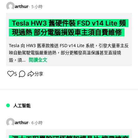
arthur
5 小時
Tesla HW3 舊硬件裝 FSD v14 Lite 頻
現過熱 部分電腦損毀車主須自費維修
Tesla 向 HW3 舊車款推送 FSD v14 Lite 系統，引發大量車主反
映自動駕駛電腦嚴重過熱，部分更觸發高溫保護甚至直接燒
閱讀全文
毀，須...
5
分享
人工智能
arthur
6 小時