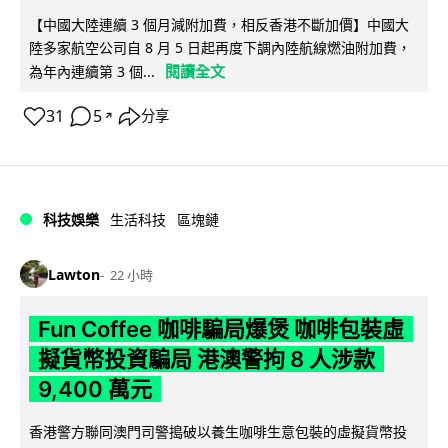
【中國大陸連續 3 個月減附加費，相反香港不斷加價】中國大
陸多家航空公司自 8 月 5 日起再度下調內陸航線燃油附加費，
閱讀全文
為年內連續第 3 個...
31
5
分享
↗
科技娛樂
生活科技
區塊鏈
Lawton
22 小時
Fun Coffee 咖啡騙局爆煲 咖啡包裝虛
擬貨幣投資騙局 港澳警拘 8 人涉款
9,400 萬元
香港警方聯同澳門司警搗破以養生咖啡生意包裝的虛擬貨幣投