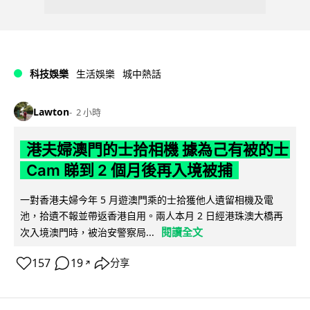
科技娛樂
生活娛樂
城中熱話
Lawton
2 小時
港夫婦澳門的士拾相機 據為己有被的士
Cam 睇到 2 個月後再入境被捕
一對香港夫婦今年 5 月遊澳門乘的士拾獲他人遺留相機及電
池，拾遺不報並帶返香港自用。兩人本月 2 日經港珠澳大橋再
閱讀全文
次入境澳門時，被治安警察局...
157
19
分享
↗