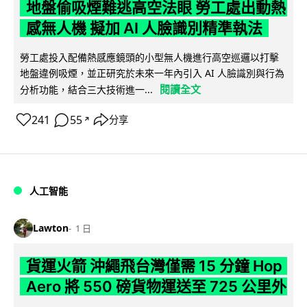
地盤偷吸煙難逃高空法眼 勞工處出動熱
感無人機 擬加 AI 人臉識別精準執法
勞工處投入配備熱感應鏡頭的小型無人機進行高空巡邏以打擊
地盤違例吸煙，並正研究於未來一年內引入 AI 人臉識別與行為
閱讀全文
分析功能，結合三大技術進一...
241
55
分享
↗
人工智能
Lawton
1 日
貨運火箭 沖繩飛台灣僅需 15 分鐘 Hop
Aero 將 550 磅貨物運送至 725 公里外