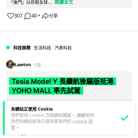
閱讀全文
「後門」以存取全球...
307
40
分享
↗
科技娛樂
生活科技
汽車科技
Lawton
1 日
Tesla Model Y 長續航後驅版抵港
YOHO MALL 率先試駕
Tesla 香港推出 Model Y Premium 長續航後輪驅動版，續航最
本網站正使用 Cookie
高達 691 公里，為家族中續航最長單摩打版本。新車即日起於
我們使用 Cookie 改善網站體驗。 繼續使用
閱讀全文
元...
我們的網站即表示您同意我們的
Cookie 政
策
。
92
19
分享
↗