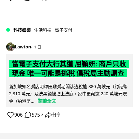
科技娛樂
生活科技
電子支付
Lawton
1 日
當電子支付大行其道 屈穎妍: 商戶只收
現金 唯一可能是逃稅 倡稅局主動調查
新加坡知名粥店明輝田雞粥老闆涉逃稅逾 380 萬坡元（約港幣
2,310 萬元）及洗黑錢被控上法庭，家中更藏逾 240 萬坡元現
閱讀全文
金（約港幣...
906
575
分享
↗