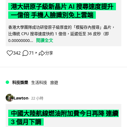
港大研原子級新晶片 AI 搜尋速度提升
一億倍 手機人臉識別免上雲端
香港大學團隊成功研發原子級厚度的「模擬存內搜尋」晶片，
比傳統 CPU 搜尋速度快約 1 億倍，延遲低至 36 皮秒（即
閱讀全文
0.00000000...
342
71
分享
↗
科技娛樂
生活科技
旅遊
Lawton
22 小時
中國大陸航線燃油附加費今日再降 連續
3 個月下調