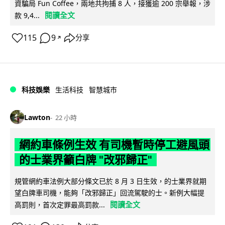
資騙局 Fun Coffee，兩地共拘捕 8 人，接獲逾 200 宗舉報，涉
閱讀全文
款 9,4...
115
9
分享
↗
科技娛樂
生活科技
智慧城市
Lawton
22 小時
網約車條例生效 有司機暫時停工避風頭
的士業界籲白牌 "改邪歸正"
規管網約車法例大部分條文已於 8 月 3 日生效，的士業界就期
望白牌車司機，能夠「改邪歸正」回流駕駛的士。新例大幅提
閱讀全文
高罰則，首次定罪最高罰款...