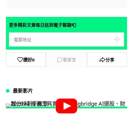
📮
更多精彩文章每日送到電子郵箱
讚好
0
看留言
分享
最新影片