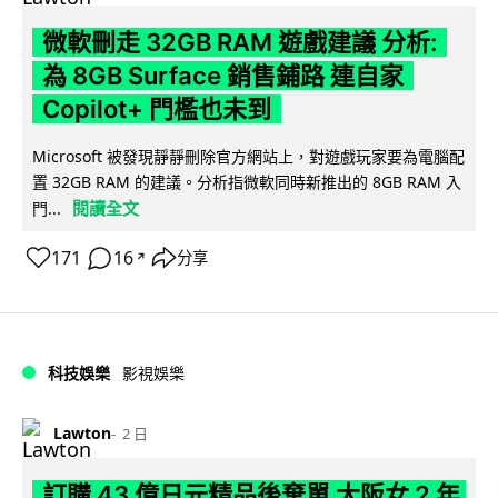
微軟刪走 32GB RAM 遊戲建議 分析:
為 8GB Surface 銷售鋪路 連自家
Copilot+ 門檻也未到
Microsoft 被發現靜靜刪除官方網站上，對遊戲玩家要為電腦配
置 32GB RAM 的建議。分析指微軟同時新推出的 8GB RAM 入
閱讀全文
門...
171
16
分享
↗
科技娛樂
影視娛樂
Lawton
2 日
訂購 43 億日元精品後棄單 大阪女 2 年