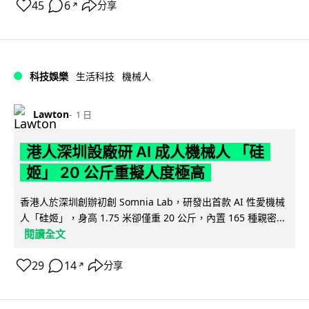
45
6
分享
↗
科技娛樂
生活科技
機械人
Lawton
1 日
港人深圳設廠研 AI 成人機械人 「硅
姬」 20 公斤重擬人度極高
香港人於深圳創辦初創 Somnia Lab，研發出首款 AI 性愛機械
人「硅姬」，身高 1.75 米卻僅重 20 公斤，內置 165 種親密...
閱讀全文
29
14
分享
↗