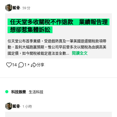
藍骨
59 分
任天堂多收關稅不作退款 業績報告理
想卻惹集體訴訟
任天堂公布首季業績，受遊戲熱賣及一筆美國退還關稅款項帶
動，盈利大幅跑贏預期。惟公司早前曾多次以關稅為由調高美
閱讀全文
國定價，如今關稅被裁定違法並全數...
14
1
分享
↗
科技娛樂
生活科技
藍骨
1 小時