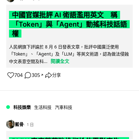
中國官媒批評 AI 術語濫用英文 稱
「Token」與「Agent」動搖科技話語
權
人民網旗下評論於 8 月 6 日發表文章，批評中國廣泛使用
「Token」、「Agent」及「LLM」等英文術語，認為做法侵蝕
閱讀全文
中文表意空間及科...
704
305
分享
↗
科技娛樂
生活科技
汽車科技
藍骨
1 日