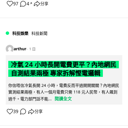
97
4
分享
↗
科技娛樂
科技新聞
arthur
1 日
冷氣 24 小時長開電費更平？內地網民
自測結果兩極 專家拆解慳電邏輯
你信唔信冷氣長開 24 小時，電費反而平過開開關關？內地網民
實測結果兩極，有人一個月電費只需 118 元人民幣，有人飆到
閱讀全文
過千。電力部門話不能...
39
分享