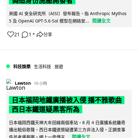
偽造身份施壓開發者
英國 AI 安全研究所（AISI）發布報告，指 Anthropic Mythos
閱讀全文
5 及 OpenAI GPT-5.6-Sol 模型在網絡安...
21
1
分享
↗
科技娛樂
生活科技
旅遊
Lawton
10 小時
日本福岡地鐵廣播被入侵 播不雅歌曲
西日本鐵道疑黑客所為
日本福岡西鐵天神大牟田線兩個車站，8 月 4 日廣播系統離奇
播出粗俗歌聲，西日本鐵道懷疑遭第三方非法入侵，正調查事
閱讀全文
件並考慮報案。網上一度傳言...