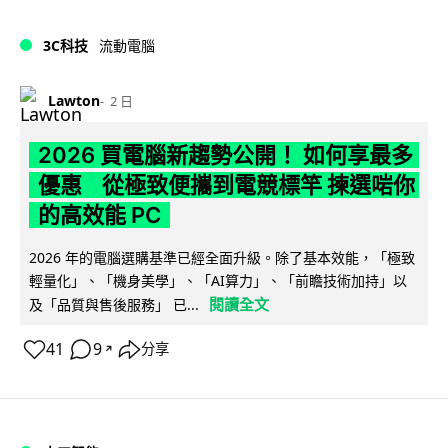
3C科技
流動電腦
Lawton
2 日
2026 買電腦新趨勢公開！ 如何享最多
優惠 從極致便攜到電競標竿 揀選啱你
的高效能 PC
2026 年的電腦選購基準已經全面升級。除了基本效能，「極致
輕量化」、「機身美學」、「AI算力」、「前瞻技術加持」以
閱讀全文
及「品質與售後服務」 已...
41
9
分享
↗