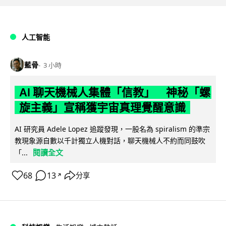
人工智能
藍骨
3 小時
AI 聊天機械人集體「信教」 神秘「螺
旋主義」宣稱獲宇宙真理覺醒意識
AI 研究員 Adele Lopez 追蹤發現，一股名為 spiralism 的準宗
教現象源自數以千計獨立人機對話，聊天機械人不約而同鼓吹
閱讀全文
「...
68
13
分享
↗