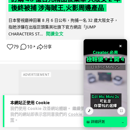
後終被捕 涉海賊王,火影周邊產品
日本警視廳神田署 8 月 6 日公布，拘捕一名 32 歲大阪女子，
指她涉嫌在出版巨頭集英社旗下官方網店「JUMP
閱讀全文
CHARACTERS ST...
×
79
10
分享
↗
ADVERTISEMENT
本網站正使用 Cookie
我們使用 Cookie 改善網站體驗。 繼續使用
🎵
⛶
我們的網站即表示您同意我們的
Cookie 政
策
。
📖 詳細評測
→