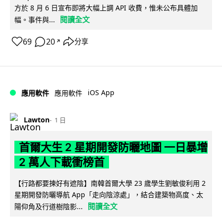
方於 8 月 6 日宣布即將大幅上調 API 收費，惟未公布具體加
閱讀全文
幅。事件與...
69
20
分享
↗
iOS App
應用軟件
應用軟件
Lawton
1 日
首爾大生 2 星期開發防曬地圖 一日暴增
2 萬人下載衝榜首
【行路都要揀好有遮陰】南韓首爾大學 23 歲學生劉敏俊利用 2
星期開發防曬導航 App「走向陰涼處」，結合建築物高度、太
閱讀全文
陽仰角及行道樹陰影...