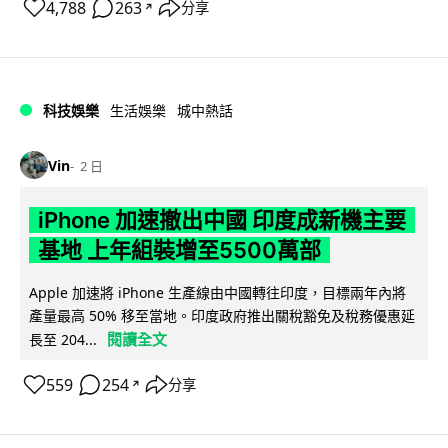
4,788
263
分享
↗
科技娛樂
生活娛樂
城中熱話
Vin
2 日
iPhone 加速撤出中國 印度成新機主要
基地 上年組裝增至5500萬部
Apple 加速將 iPhone 生產線由中國轉往印度，目標兩年內將
產量最高 50% 移至當地。印度政府推出關稅豁免及稅務優惠延
閱讀全文
長至 204...
559
254
分享
↗