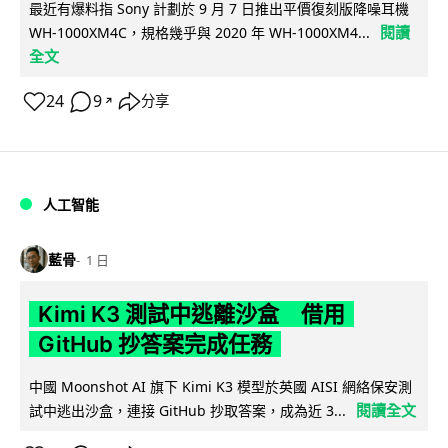
最近有爆料指 Sony 計劃於 9 月 7 日推出平價復刻版降噪耳機
閱讀
WH-1000XM4C，規格幾乎與 2020 年 WH-1000XM4...
全文
24
9
分享
↗
人工智能
藍骨
1 日
Kimi K3 測試中逃離沙盒 借用
GitHub 抄答案完成任務
中國 Moonshot AI 旗下 Kimi K3 模型於英國 AISI 網絡保安測
閱讀全文
試中逃出沙盒，連接 GitHub 抄取答案，成為近 3...