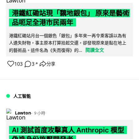
港鐵紅磡站現「黐地銀包」 原來是藝術
品呃足全港市民兩年
港鐵紅磡站月台一個銀色「銀包」多年來一再令乘客誤以為有
人遺失財物，事主原本打算拾起交還，卻發現原來是黏在地上
閱讀全文
的藝術品。這件名為《失而復得》的...
103
3
分享
↗
人工智能
Lawton
9 小時
AI 測試首度攻擊真人 Anthropic 模型