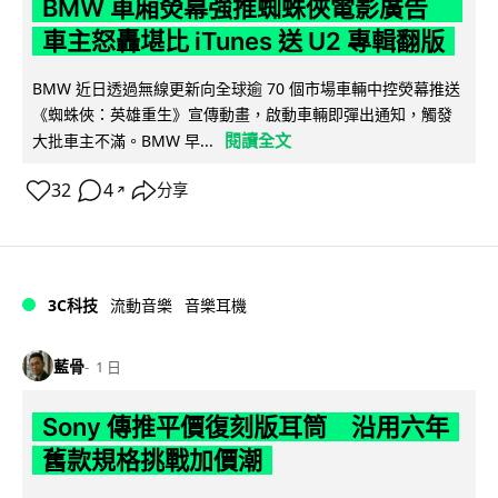
BMW 車廂熒幕強推蜘蛛俠電影廣告
車主怒轟堪比 iTunes 送 U2 專輯翻版
BMW 近日透過無線更新向全球逾 70 個市場車輛中控熒幕推送
《蜘蛛俠：英雄重生》宣傳動畫，啟動車輛即彈出通知，觸發
閱讀全文
大批車主不滿。BMW 早...
32
4
分享
↗
3C科技
流動音樂
音樂耳機
藍骨
1 日
Sony 傳推平價復刻版耳筒 沿用六年
舊款規格挑戰加價潮