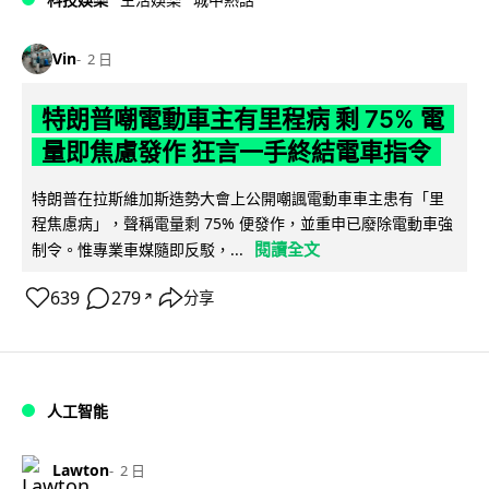
Vin
2 日
特朗普嘲電動車主有里程病 剩 75% 電
量即焦慮發作 狂言一手終結電車指令
特朗普在拉斯維加斯造勢大會上公開嘲諷電動車車主患有「里
程焦慮病」，聲稱電量剩 75% 便發作，並重申已廢除電動車強
閱讀全文
制令。惟專業車媒隨即反駁，...
639
279
分享
↗
人工智能
Lawton
2 日