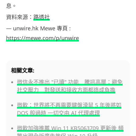
息。
資料來源：
路透社
— unwire.hk Mewe 專頁 :
https://mewe.com/p/unwire
相關文章:
微信永不推出 "已讀" 功能 騰訊高層：避免
社交壓力 對發送和接收方面都造成負擔
微軟：世界將不再需要鍵盤滑鼠 5 年後將如
DOS 般過時 一切交由 AI 代理處理
微軟加強推薦 Win 11 KB5063709 更新後 頻
繁出現全版廣告敦促 Win 10 升級