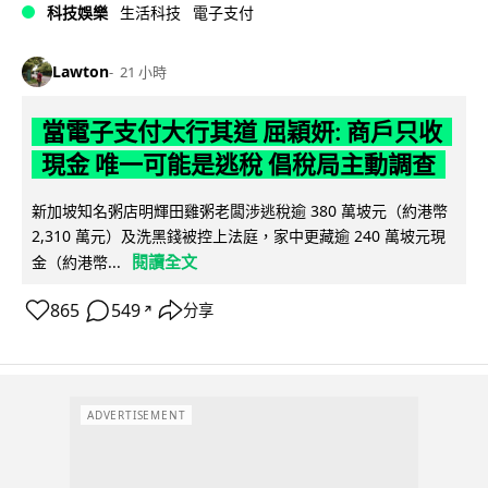
科技娛樂
生活科技
電子支付
Lawton
21 小時
當電子支付大行其道 屈穎妍: 商戶只收
現金 唯一可能是逃稅 倡稅局主動調查
新加坡知名粥店明輝田雞粥老闆涉逃稅逾 380 萬坡元（約港幣
2,310 萬元）及洗黑錢被控上法庭，家中更藏逾 240 萬坡元現
閱讀全文
金（約港幣...
865
549
分享
↗
ADVERTISEMENT