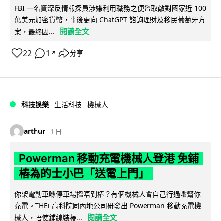
FBI 一名資深反情報探員涉嫌利用職務之便盜取敵對國家近 100
萬美元加密貨幣，事後更向 ChatGPT 諮詢理財及移民葡萄牙方
閱讀全文
案，最終因...
22
1
分享
↗
科技娛樂
生活科技
機械人
arthur
1 日
Powerman 移動充電機械人登港 免鋪
樁為的士小巴「送電上門」
你架電動車喺停車場搵唔到樁？有個機械人會自己行過嚟幫你
充電。THEi 高科院同內地公司研發出 Powerman 移動充電機
閱讀全文
械人，唔使鋪線裝樁...