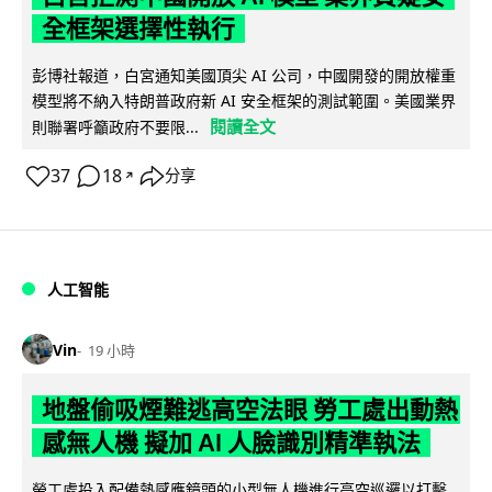
全框架選擇性執行
彭博社報道，白宮通知美國頂尖 AI 公司，中國開發的開放權重
模型將不納入特朗普政府新 AI 安全框架的測試範圍。美國業界
閱讀全文
則聯署呼籲政府不要限...
37
18
分享
↗
人工智能
Vin
19 小時
地盤偷吸煙難逃高空法眼 勞工處出動熱
感無人機 擬加 AI 人臉識別精準執法
勞工處投入配備熱感應鏡頭的小型無人機進行高空巡邏以打擊