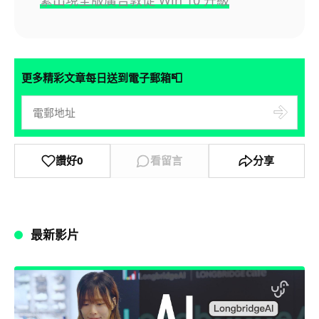
📮
更多精彩文章每日送到電子郵箱
讚好
0
看留言
分享
最新影片