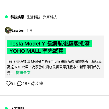
科技娛樂
生活科技
汽車科技
Lawton
1 日
Tesla Model Y 長續航後驅版抵港
YOHO MALL 率先試駕
Tesla 香港推出 Model Y Premium 長續航後輪驅動版，續航最
高達 691 公里，為家族中續航最長單摩打版本。新車即日起於
閱讀全文
元...
92
19
分享
↗
人工智能