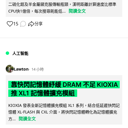
二硫化鉬及半金屬銻克服傳輸瓶頸，漢明距離計算速度比標準
閱讀全文
CPU快1億倍，每次搜尋耗能低...
15
分享
人工智能
Lawton
14 小時
靠快閃記憶體紓緩 DRAM 不足 KIOXIA
推 XL1 記憶體擴充模組
KIOXIA 發表全新記憶體擴充模組 XL1 系列，結合低延遲快閃記
憶體 XL-FLASH 與 CXL 介面，將快閃記憶體轉化為記憶體擴充
閱讀全文
方...