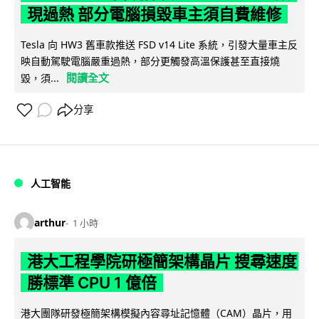
現過熱 部分電腦損毀車主須自費維修
Tesla 向 HW3 舊車款推送 FSD v14 Lite 系統，引發大量車主反
映自動駕駛電腦嚴重過熱，部分更觸發高溫保護甚至直接燒
閱讀全文
毀，須...
分享
人工智能
arthur
1 小時
港大工程學院研極簡架構晶片 搜尋速度
勝標準 CPU 1 億倍
港大團隊研發極簡架構模擬內容尋址記憶體（CAM）晶片，用