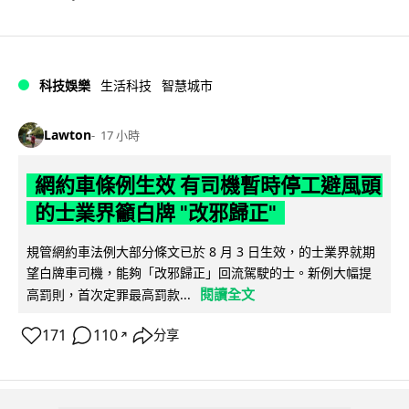
科技娛樂
生活科技
智慧城市
Lawton
17 小時
網約車條例生效 有司機暫時停工避風頭
的士業界籲白牌 "改邪歸正"
規管網約車法例大部分條文已於 8 月 3 日生效，的士業界就期
望白牌車司機，能夠「改邪歸正」回流駕駛的士。新例大幅提
閱讀全文
高罰則，首次定罪最高罰款...
171
110
分享
↗