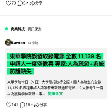
73
5
分享
↗
商業科技
資訊保安
Lawton
14 小時
東華學院誤發取錄電郵 全數 11,139 名
申請人一度空歡喜 專家:人為疏忽+系統
防護缺失
東華學院今日（5 日）大學聯招放榜之際，因人為疏忽向全數
11,139 名課程申請人錯誤發出取錄通知電郵，令大批考生一度
閱讀全文
以為獲得學位取錄，事...
141
16
分享
↗