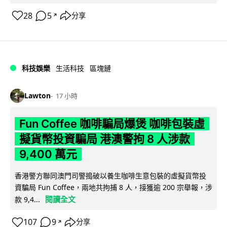
28
5
分享
↗
科技娛樂
生活科技
區塊鏈
Lawton
17 小時
Fun Coffee 咖啡騙局爆煲 咖啡包裝虛
擬貨幣投資騙局 港澳警拘 8 人涉款
9,400 萬元
香港警方聯同澳門司警搗破以養生咖啡生意包裝的虛擬貨幣投
資騙局 Fun Coffee，兩地共拘捕 8 人，接獲逾 200 宗舉報，涉
閱讀全文
款 9,4...
107
9
分享
↗