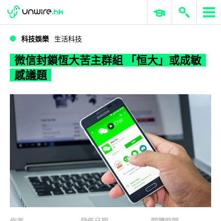
WWDC 2026
GenAI 與雲端科技專區
ERP 與商業 AI
微信封鎖恆大苦主群組 「恒大」或成敏感議題
科技娛樂
生活科技
微信封鎖恆大苦主群組 「恒大」或成敏
感議題
作者
發佈日期
閱讀時間