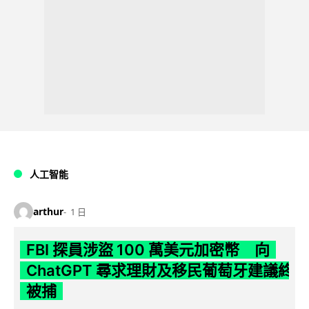
人工智能
arthur
1 日
FBI 探員涉盜 100 萬美元加密幣 向
ChatGPT 尋求理財及移民葡萄牙建議終
被捕