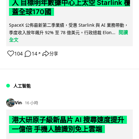
入 目標明年數據中心上太空 Starlink 覆
蓋全球170國
SpaceX 公佈最新第二季業績，受惠 Starlink 與 AI 業務帶動，
閱讀
季度收入按年飆升 92% 至 78 億美元。行政總裁 Elon...
全文
104
14
分享
↗
人工智能
Vin
16 小時
港大研原子級新晶片 AI 搜尋速度提升
一億倍 手機人臉識別免上雲端