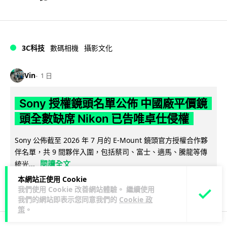
3C科技
數碼相機
攝影文化
Vin
1 日
Sony 授權鏡頭名單公佈 中國廠平價鏡
頭全數缺席 Nikon 已告唯卓仕侵權
Sony 公佈截至 2026 年 7 月的 E-Mount 鏡頭官方授權合作夥
伴名單，共 9 間夥伴入圍，包括蔡司、富士、適馬、騰龍等傳
閱讀全文
統光...
本網站正使用 Cookie
570
170
分享
↗
我們使用 Cookie 改善網站體驗。 繼續使用
我們的網站即表示您同意我們的
Cookie 政
策
。