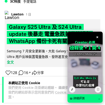
3C科技
手提電話
Lawton
1 日
Galaxy S25 Ultra 及 S24 Ultra
update 後暴走 電量急跌兼發熱疑與
×
WhatsApp 備份卡死有關
Samsung 7 月安全更新後，大批 Galaxy S25 Ultra 及 S24
閱讀
Ultra 用戶反映裝置電量急跌、發熱甚至充電變慢。有...
全文
128
16
分享
↗
本網站正使用 Cookie
我們使用 Cookie 改善網站體驗。 繼續使用
🎵
⛶
我們的網站即表示您同意我們的
Cookie 政
策
。
科技娛樂
遊戲情報
📖 詳細評測
→