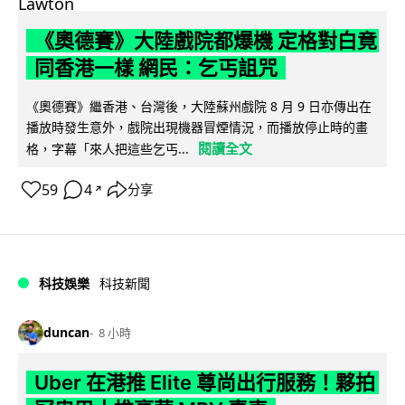
《奧德賽》大陸戲院都爆機 定格對白竟
同香港一樣 網民：乞丐詛咒
《奧德賽》繼香港、台灣後，大陸蘇州戲院 8 月 9 日亦傳出在
播放時發生意外，戲院出現機器冒煙情況，而播放停止時的畫
閱讀全文
格，字幕「來人把這些乞丐...
59
4
分享
↗
科技娛樂
科技新聞
duncan
8 小時
Uber 在港推 Elite 尊尚出行服務！夥拍