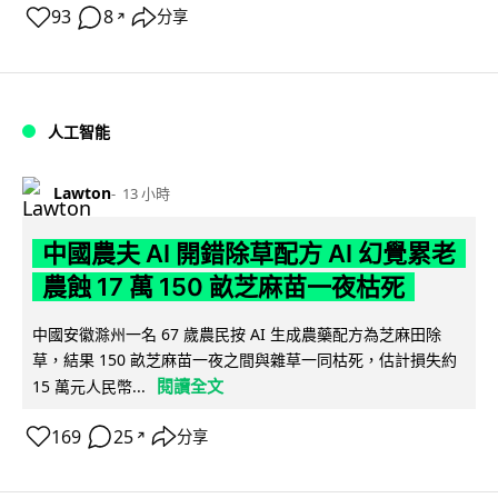
93
8
分享
↗
人工智能
Lawton
13 小時
中國農夫 AI 開錯除草配方 AI 幻覺累老
農蝕 17 萬 150 畝芝麻苗一夜枯死
中國安徽滁州一名 67 歲農民按 AI 生成農藥配方為芝麻田除
草，結果 150 畝芝麻苗一夜之間與雜草一同枯死，估計損失約
閱讀全文
15 萬元人民幣...
169
25
分享
↗