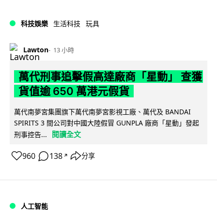
科技娛樂
生活科技
玩具
Lawton
13 小時
萬代刑事追擊假高達廠商「星動」 查獲
貨值逾 650 萬港元假貨
萬代南夢宮集團旗下萬代南夢宮影視工廠、萬代及 BANDAI
SPIRITS 3 間公司對中國大陸假冒 GUNPLA 廠商「星動」發起
閱讀全文
刑事控告...
960
138
分享
↗
人工智能