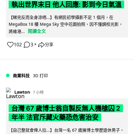
執出世界末日 他人回應: 影到今日氣溫
【睇完反而全身涼哂...】有網民初學攝影不足 1 個月，在
MegaBox 18 樓 Mega Sky 空中花園拍照，因不懂調校光影，
閱讀全文
將維港...
102
3
分享
↗
商業科技
3D 打印
Lawton
7 小時
台灣 67 歲博士翁自製反無人機槍囚 2
年半 法官斥藏火藥恐危害治安
【自己整就會俾人拉...】台灣一名 67 歲擁博士學歷退休男子，