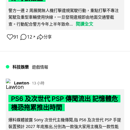
警方一連 2 周展開無人機打擊違規駕駛行動，重點打擊不專注
駕駛及重型車輛使用快線，一旦發現違規即由地面交通警截
閱讀全文
查。行動配合警方今年上半年致命...
91
12
分享
↗
科技娛樂
遊戲情報
Lawton
13 小時
PS6 及次世代 PSP 傳聞流出 記憶體危
機恐拖累推出時間
爆料媒體披露 Sony 次世代主機傳聞,指 PS6 及次世代 PSP 手提
裝置預計 2027 年底推出,分別為一款強大家用主機及一款性能