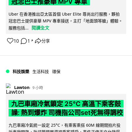
冠忠巴士推豪華 MPV 專車
Uber 在香港推出亞太區首個 Uber Elite 尊尚出行服務，夥拍
冠忠巴士提供豪華 MPV 專車接送，主打「地面頭等艙」體驗。
閱讀全文
服務包括...
10
1
分享
↗
科技娛樂
生活科技
環保
Lawton
9 小時
九巴車廂冷氣鎖定 25°C 高溫下乘客鼓
譟: 熱到爆炸 司機指公司set死無得調校
九巴車廂冷氣統一設定 25°C，有乘客乘搭 60M 線期間拍片投
訴車廂悶熱，批評管理層漠視乘客感受，事件正值天文台錄得