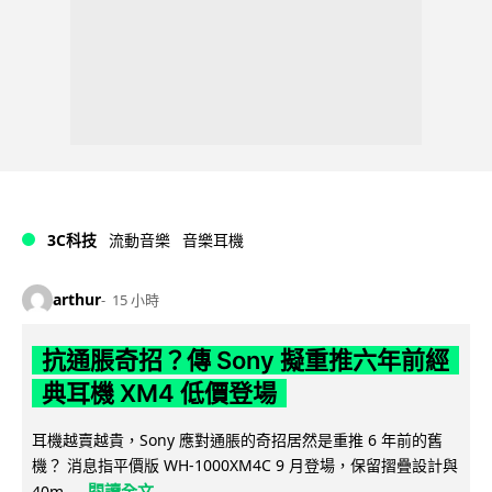
3C科技
流動音樂
音樂耳機
arthur
15 小時
抗通脹奇招？傳 Sony 擬重推六年前經
典耳機 XM4 低價登場
耳機越賣越貴，Sony 應對通脹的奇招居然是重推 6 年前的舊
機？ 消息指平價版 WH-1000XM4C 9 月登場，保留摺疊設計與
閱讀全文
40m...