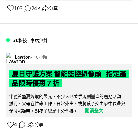
103
24
分享
↗
3C科技
家居無線
Lawton
10 小時
夏日守護方案 智能監控攝像頭 指定產
品限時優惠 7 折
伴隨着盛夏燦爛的陽光，不少人已著手規劃豐富的暑期活動。
然而，父母在忙碌工作、日常外出，或將孩子交由家中長輩與
閱讀全文
保母照顧時，對孩子總是十分牽掛。...
4
分享