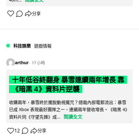
分享
科技娛樂
遊戲情報
arthur
17 小時
十年低谷終翻身 暴雪連續兩年增長 靠
《暗黑 4》資料片逆襲
收購兩年，暴雪終於擺脫動視魔咒？總裁內部電郵流出：暴雪
已成 Xbox 表現最好團隊之一，連續兩年營收增長。《暗黑 4》
閱讀全文
資料片同《守望先鋒》成...
12
分享