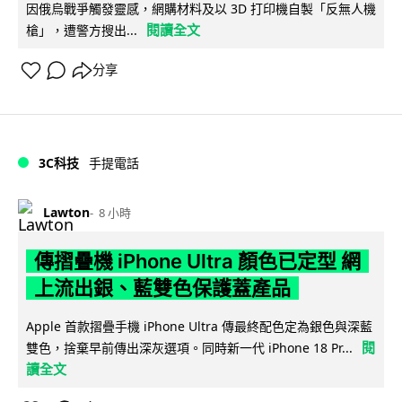
因俄烏戰爭觸發靈感，網購材料及以 3D 打印機自製「反無人機
閱讀全文
槍」，遭警方搜出...
分享
3C科技
手提電話
Lawton
8 小時
傳摺疊機 iPhone Ultra 顏色已定型 網
上流出銀、藍雙色保護蓋產品
Apple 首款摺疊手機 iPhone Ultra 傳最終配色定為銀色與深藍
閱
雙色，捨棄早前傳出深灰選項。同時新一代 iPhone 18 Pr...
讀全文