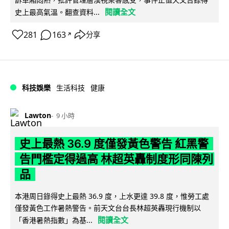
閱讀全文
史上最高氣溫。翻查資料...
281
163
分享
↗
科技娛樂
生活科技
健康
Lawton
9 小時
史上最熱 36.9 度僅發黃色警告 紅黑警
告門檻定得過高 林超英轟制度形同陳列
品
本港周日錄得史上最熱 36.9 度，上水更達 39.8 度，惟勞工處
僅發黃色工作暑熱警告。前天文台台長林超英轟現行機制以
閱讀全文
「香港暑熱指數」為基...