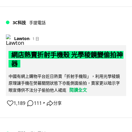
3C科技
手提電話
Lawton
1 日
網店熱賣折射手機殼 光學稜鏡變偷拍神
器
中國有網上購物平台近日熱賣「折射手機殼」，利用光學稜鏡
原理讓手機在熒幕關閉狀態下亦能側面偷拍，賣家更以暗示字
閱讀全文
眼宣傳供不法分子偷拍他人裙底
1,189
111
分享
↗