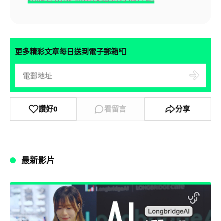
📮
更多精彩文章每日送到電子郵箱
讚好
0
看留言
分享
最新影片