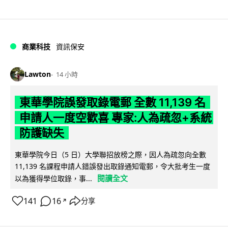
商業科技
資訊保安
Lawton
14 小時
東華學院誤發取錄電郵 全數 11,139 名
申請人一度空歡喜 專家:人為疏忽+系統
防護缺失
東華學院今日（5 日）大學聯招放榜之際，因人為疏忽向全數
11,139 名課程申請人錯誤發出取錄通知電郵，令大批考生一度
閱讀全文
以為獲得學位取錄，事...
141
16
分享
↗