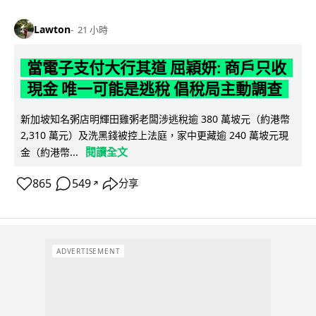
Lawton
21 小時
當電子支付大行其道 屈穎妍: 商戶只收
現金 唯一可能是逃稅 倡稅局主動調查
新加坡知名粥店明輝田雞粥老闆涉逃稅逾 380 萬坡元（約港幣
2,310 萬元）及洗黑錢被控上法庭，家中更藏逾 240 萬坡元現
閱讀全文
金（約港幣...
865
549
分享
↗
ADVERTISEMENT