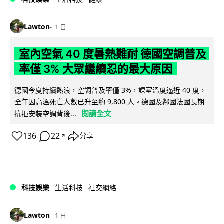
Lawton
1 日
室內空氣 40 度暑熱難耐 德國空調普及
率僅 3% 大眾繼續忍的最大原因
德國今夏持續熱浪，空調普及率僅 3%，課室溫度逼近 40 度，
全年因高溫死亡人數已升至約 9,800 人。德國及鄰國法國長期
閱讀全文
抗拒安裝空調背後...
136
22
分享
↗
科技娛樂
生活科技
社交網絡
Lawton
1 日