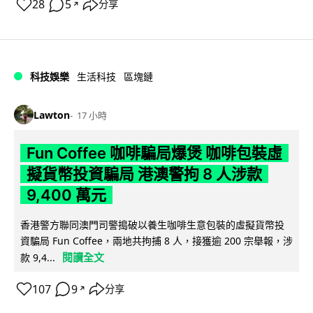
28
5
分享
↗
科技娛樂
生活科技
區塊鏈
Lawton
17 小時
Fun Coffee 咖啡騙局爆煲 咖啡包裝虛
擬貨幣投資騙局 港澳警拘 8 人涉款
9,400 萬元
香港警方聯同澳門司警搗破以養生咖啡生意包裝的虛擬貨幣投
資騙局 Fun Coffee，兩地共拘捕 8 人，接獲逾 200 宗舉報，涉
閱讀全文
款 9,4...
107
9
分享
↗