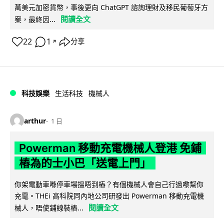
萬美元加密貨幣，事後更向 ChatGPT 諮詢理財及移民葡萄牙方
閱讀全文
案，最終因...
22
1
分享
↗
科技娛樂
生活科技
機械人
arthur
1 日
Powerman 移動充電機械人登港 免鋪
樁為的士小巴「送電上門」
你架電動車喺停車場搵唔到樁？有個機械人會自己行過嚟幫你
充電。THEi 高科院同內地公司研發出 Powerman 移動充電機
閱讀全文
械人，唔使鋪線裝樁...