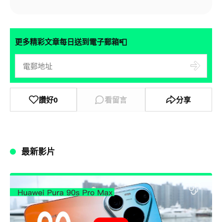
📮
更多精彩文章每日送到電子郵箱
讚好
0
看留言
分享
最新影片