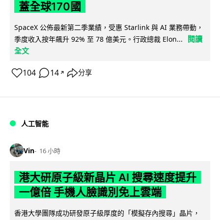
蓋全球170國
SpaceX 公佈最新第二季業績，受惠 Starlink 與 AI 業務帶動，
閱讀
季度收入按年飆升 92% 至 78 億美元。行政總裁 Elon...
全文
104
14
分享
↗
人工智能
Vin
16 小時
港大研原子級新晶片 AI 搜尋速度提升
一億倍 手機人臉識別免上雲端
香港大學團隊成功研發原子級厚度的「模擬存內搜尋」晶片，