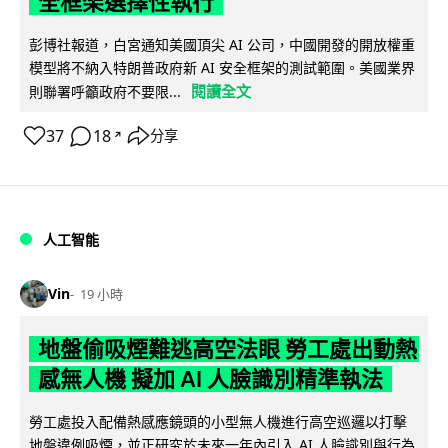
全框架選擇性執行
彭博社報道，白宮通知美國頂尖 AI 公司，中國開發的開放權重
模型將不納入特朗普政府新 AI 安全框架的測試範圍。美國業界
閱讀全文
則聯署呼籲政府不要限...
37
18
分享
↗
人工智能
Vin
19 小時
地盤偷吸煙難逃高空法眼 勞工處出動熱
感無人機 擬加 AI 人臉識別精準執法
勞工處投入配備熱感應鏡頭的小型無人機進行高空巡邏以打擊
地盤違例吸煙，並正研究於未來一年內引入 AI 人臉識別與行為