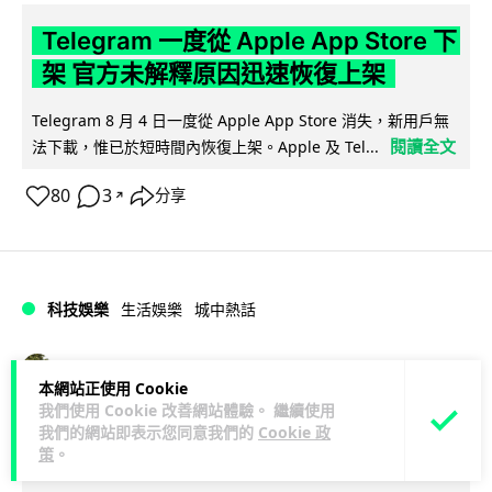
Telegram 一度從 Apple App Store 下
架 官方未解釋原因迅速恢復上架
Telegram 8 月 4 日一度從 Apple App Store 消失，新用戶無
閱讀全文
法下載，惟已於短時間內恢復上架。Apple 及 Tel...
80
3
分享
↗
科技娛樂
生活娛樂
城中熱話
Lawton
1 日
本網站正使用 Cookie
我們使用 Cookie 改善網站體驗。 繼續使用
葵芳街燈狂閃近 1 小時 網民笑稱「幻彩
我們的網站即表示您同意我們的
Cookie 政
策
。
泳葵芳」