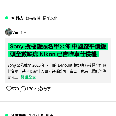
3C科技
數碼相機
攝影文化
Vin
1 日
Sony 授權鏡頭名單公佈 中國廠平價鏡
頭全數缺席 Nikon 已告唯卓仕侵權
Sony 公佈截至 2026 年 7 月的 E-Mount 鏡頭官方授權合作夥
伴名單，共 9 間夥伴入圍，包括蔡司、富士、適馬、騰龍等傳
閱讀全文
統光...
570
170
分享
↗
科技娛樂
生活科技
健康