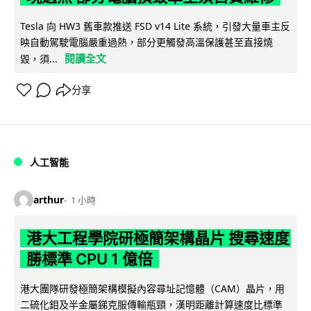
Tesla 向 HW3 舊車款推送 FSD v14 Lite 系統，引發大量車主反
映自動駕駛電腦嚴重過熱，部分更觸發高溫保護甚至直接燒
閱讀全文
毀，須...
分享
人工智能
arthur
1 小時
港大工程學院研極簡架構晶片 搜尋速度
勝標準 CPU 1 億倍
港大團隊研發極簡架構模擬內容尋址記憶體（CAM）晶片，用
二硫化鉬及半金屬銻克服傳輸瓶頸，漢明距離計算速度比標準