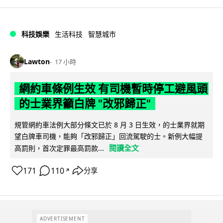
科技娛樂
生活科技
智慧城市
Lawton
17 小時
網約車條例生效 有司機暫時停工避風頭
的士業界籲白牌 "改邪歸正"
規管網約車法例大部分條文已於 8 月 3 日生效，的士業界就期
望白牌車司機，能夠「改邪歸正」回流駕駛的士。新例大幅提
閱讀全文
高罰則，首次定罪最高罰款...
171
110
分享
↗
ADVERTISEMENT