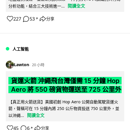
閱讀全文
分析功能，結合三大技術進一...
227
53
分享
↗
人工智能
Lawton
20 小時
貨運火箭 沖繩飛台灣僅需 15 分鐘 Hop
Aero 將 550 磅貨物運送至 725 公里外
【真正用火箭送貨】美國初創 Hop Aero 公開自動駕駛貨運火
箭，聲稱可在 15 分鐘內將 250 公斤物資投送 750 公里外，並
閱讀全文
以沖繩...
45
6
分享
↗