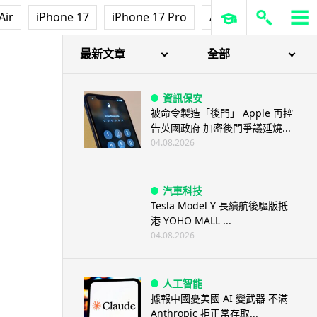
Air
iPhone 17
iPhone 17 Pro
AirPods Pro 3
Ap
最新文章
全部
資訊保安
被命令製造「後門」 Apple 再控
告英國政府 加密後門爭議延燒...
04.08.2026
汽車科技
Tesla Model Y 長續航後驅版抵
港 YOHO MALL ...
04.08.2026
人工智能
據報中國憂美國 AI 變武器 不滿
Anthropic 拒正常存取...