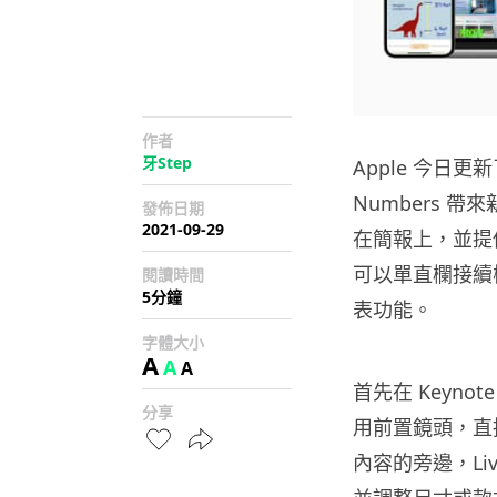
作者
牙Step
Apple
今日更新
Numbers 帶
發佈日期
2021-09-29
在簡報上，並提
可以單直欄接續
閱讀時間
5分鐘
表功能。
字體大小
A
A
A
首先在 Keyno
分享
用前置鏡頭，直
內容的旁邊，
Li