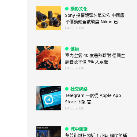
攝影文化
Sony 授權鏡頭名單公佈 中國廠
平價鏡頭全數缺席 Nikon 已...
04.08.2026
健康
室內空氣 40 度暑熱難耐 德國空
調普及率僅 3% 大眾繼...
04.08.2026
社交網絡
Telegram 一度從 Apple App
Store 下架 官...
04.08.2026
城中熱話
葵芳街燈狂閃近 1 小時 網民笑稱