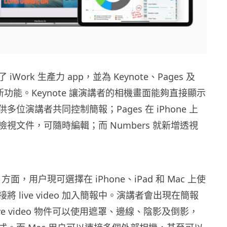
了
iWork
生產力
app
，並為 Keynote
、
Pages
及
來新功能。
Keynote
讓演講者的相機畫面能夠直接顯示
供多位演講者共同控制簡報；
Pages
在
iPhone
上
檢視文件，可隨時編輯；而
Numbers 就
新增透視
te 方面，用户現可選擇在
iPhone
、
iPad
和
Mac
上使
接將
live video
加入簡報中。演講者會出現在簡報
ve video
物件可以使用遮罩、邊線、陰影及倒影，