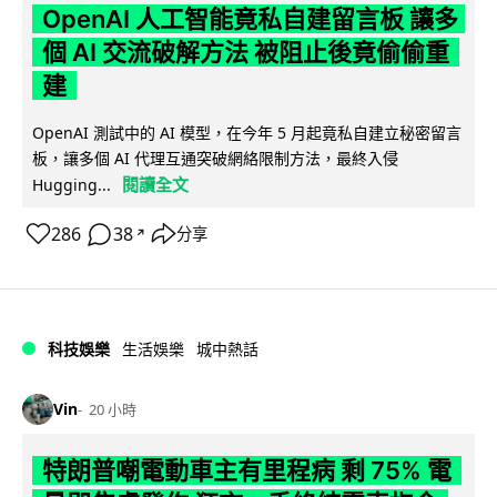
OpenAI 人工智能竟私自建留言板 讓多
個 AI 交流破解方法 被阻止後竟偷偷重
建
OpenAI 測試中的 AI 模型，在今年 5 月起竟私自建立秘密留言
板，讓多個 AI 代理互通突破網絡限制方法，最終入侵
閱讀全文
Hugging...
286
38
分享
↗
科技娛樂
生活娛樂
城中熱話
Vin
20 小時
特朗普嘲電動車主有里程病 剩 75% 電