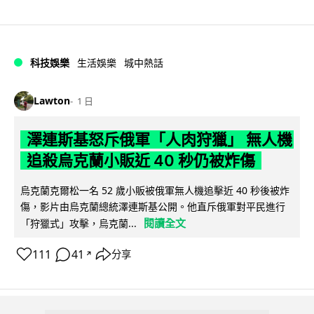
科技娛樂
生活娛樂
城中熱話
Lawton
1 日
澤連斯基怒斥俄軍「人肉狩獵」 無人機
追殺烏克蘭小販近 40 秒仍被炸傷
烏克蘭克爾松一名 52 歲小販被俄軍無人機追擊近 40 秒後被炸
傷，影片由烏克蘭總統澤連斯基公開。他直斥俄軍對平民進行
閱讀全文
「狩獵式」攻擊，烏克蘭...
111
41
分享
↗