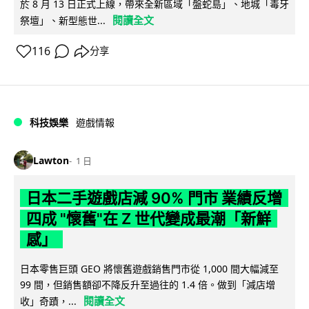
於 8 月 13 日正式上線，帶來全新區域「盤蛇島」、地城「毒牙
閱讀全文
祭壇」、新型態世...
116
分享
科技娛樂
遊戲情報
Lawton
1 日
日本二手遊戲店減 90% 門市 業績反增
四成 "懷舊"在 Z 世代變成最潮「新鮮
感」
日本零售巨頭 GEO 將懷舊遊戲銷售門市從 1,000 間大幅減至
99 間，但銷售額卻不降反升至過往的 1.4 倍。做到「減店增
閱讀全文
收」奇蹟，...