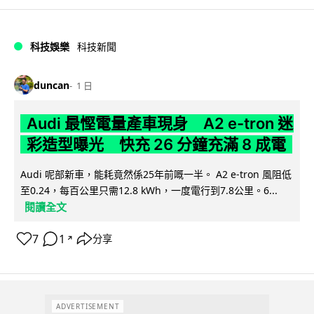
科技娛樂
科技新聞
duncan
1 日
Audi 最慳電量產車現身 A2 e-tron 迷
彩造型曝光 快充 26 分鐘充滿 8 成電
Audi 呢部新車，能耗竟然係25年前嘅一半。 A2 e-tron 風阻低
至0.24，每百公里只需12.8 kWh，一度電行到7.8公里。6...
閱讀全文
7
1
分享
↗
ADVERTISEMENT