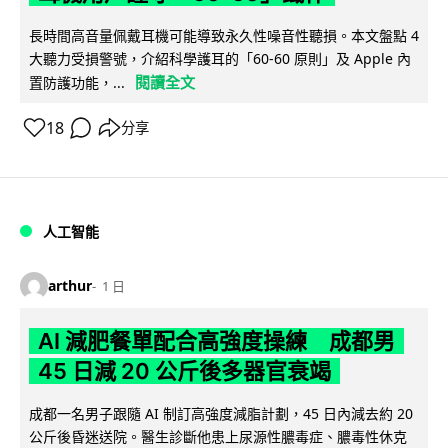
長時間高音量佩戴耳機可能導致永久性噪音性聽損。本文盤點 4
大聽力受損警號，介紹科學護耳的「60-60 原則」及 Apple 內
閱讀全文
置防護功能，...
18
分享
人工智能
arthur
1 日
AI 減肥餐單配合高強度操練 成都男
45 日減 20 公斤後多器官衰竭
成都一名男子跟隨 AI 制訂高強度減脂計劃，45 日內減去約 20
公斤後昏迷送院。醫生診斷他患上尿源性膿毒症、膿毒性休克