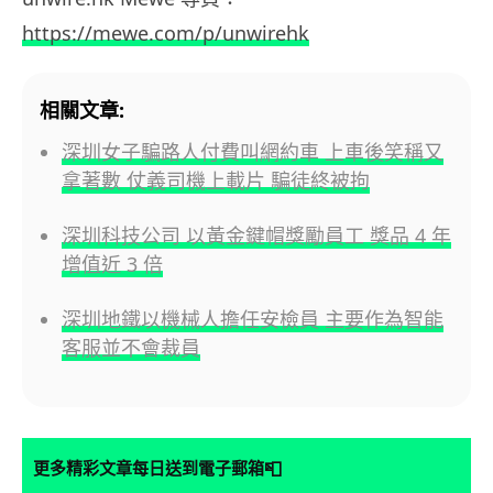
https://mewe.com/p/unwirehk
相關文章:
深圳女子騙路人付費叫網約車 上車後笑稱又
拿著數 仗義司機上載片 騙徒終被拘
深圳科技公司 以黃金鍵帽獎勵員工 獎品 4 年
增值近 3 倍
深圳地鐵以機械人擔任安檢員 主要作為智能
客服並不會裁員
📮
更多精彩文章每日送到電子郵箱