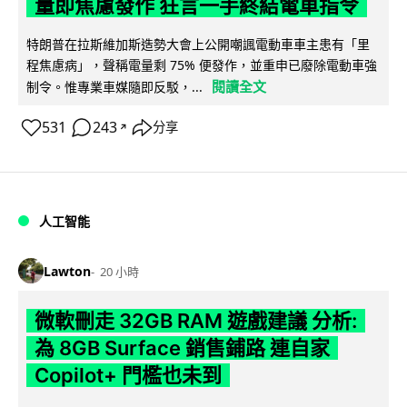
量即焦慮發作 狂言一手終結電車指令
特朗普在拉斯維加斯造勢大會上公開嘲諷電動車車主患有「里
程焦慮病」，聲稱電量剩 75% 便發作，並重申已廢除電動車強
閱讀全文
制令。惟專業車媒隨即反駁，...
531
243
分享
↗
人工智能
Lawton
20 小時
微軟刪走 32GB RAM 遊戲建議 分析:
為 8GB Surface 銷售鋪路 連自家
Copilot+ 門檻也未到