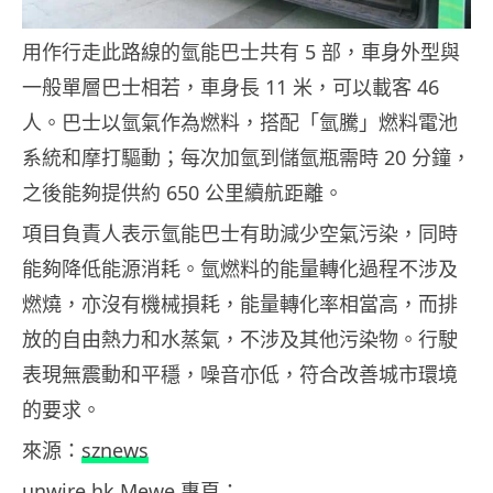
用作行走此路線的氫能巴士共有 5 部，車身外型與
一般單層巴士相若，車身長 11 米，可以載客 46
人。巴士以氫氣作為燃料，搭配「氫騰」燃料電池
系統和摩打驅動；每次加氫到儲氫瓶需時 20 分鐘，
之後能夠提供約 650 公里續航距離。
項目負責人表示氫能巴士有助減少空氣污染，同時
能夠降低能源消耗。氫燃料的能量轉化過程不涉及
燃燒，亦沒有機械損耗，能量轉化率相當高，而排
放的自由熱力和水蒸氣，不涉及其他污染物。行駛
表現無震動和平穩，噪音亦低，符合改善城市環境
的要求。
來源：
sznews
unwire.hk Mewe 專頁：