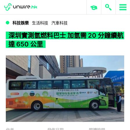
WWDC 2026
GenAI 與雲端科技專區
ERP 與商業 AI
深圳實測氫燃料巴士 加氫需 20 分鐘續航達 650 公里
科技娛樂
生活科技
汽車科技
深圳實測氫燃料巴士 加氫需 20 分鐘續航
達 650 公里
作者
發佈日期
閱讀時間