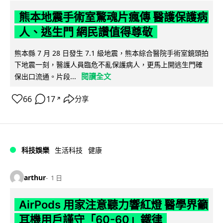
熊本地震手術室驚魂片瘋傳 醫護保護病
人、逃生門 網民讚值得尊敬
熊本縣 7 月 28 日發生 7.1 級地震，熊本綜合醫院手術室鏡頭拍
下地震一刻，醫護人員臨危不亂保護病人，更馬上開逃生門確
閱讀全文
保出口流通。片段...
66
17
分享
↗
科技娛樂
生活科技
健康
arthur
1 日
AirPods 用家注意聽力響紅燈 醫學界籲
耳機用戶謹守「60-60」鐵律