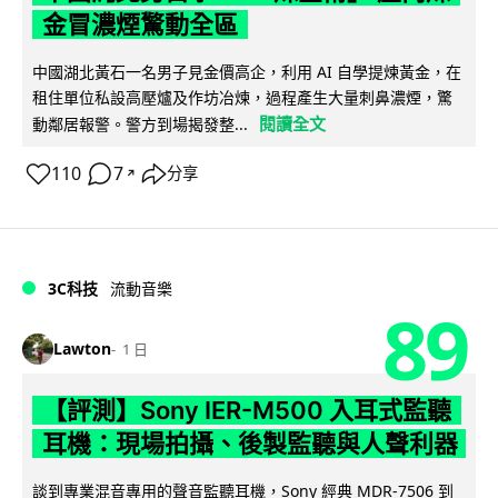
金冒濃煙驚動全區
中國湖北黃石一名男子見金價高企，利用 AI 自學提煉黃金，在
租住單位私設高壓爐及作坊冶煉，過程產生大量刺鼻濃煙，驚
閱讀全文
動鄰居報警。警方到場揭發整...
110
7
分享
↗
3C科技
流動音樂
89
Lawton
1 日
【評測】Sony IER-M500 入耳式監聽
耳機：現場拍攝、後製監聽與人聲利器
談到專業混音專用的聲音監聽耳機，Sony 經典 MDR-7506 到