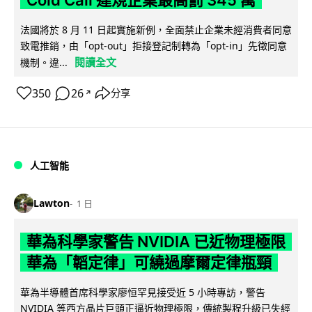
法國將於 8 月 11 日起實施新例，全面禁止企業未經消費者同意
致電推銷，由「opt-out」拒接登記制轉為「opt-in」先徵同意
閱讀全文
機制。違...
350
26
分享
↗
人工智能
Lawton
1 日
華為科學家警告 NVIDIA 已近物理極限
華為「韜定律」可繞過摩爾定律瓶頸
華為半導體首席科學家廖恒罕見接受近 5 小時專訪，警告
NVIDIA 等西方晶片巨頭正逼近物理極限，傳統製程升級已失經