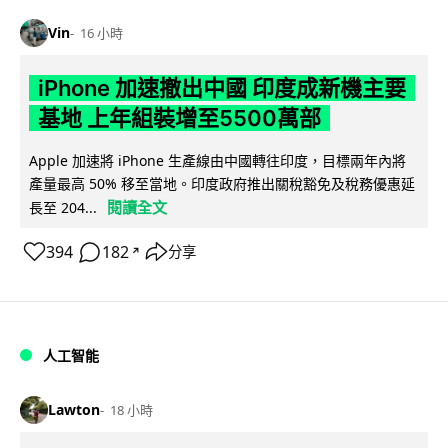
Vin
16 小時
iPhone 加速撤出中國 印度成新機主要
基地 上年組裝增至5500萬部
Apple 加速將 iPhone 生產線由中國轉往印度，目標兩年內將
產量最高 50% 移至當地。印度政府推出關稅豁免及稅務優惠延
閱讀全文
長至 204...
394
182
分享
↗
人工智能
Lawton
18 小時