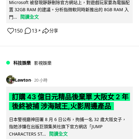
Microsoft 被發現靜靜刪除官方網站上，對遊戲玩家要為電腦配
置 32GB RAM 的建議。分析指微軟同時新推出的 8GB RAM 入
閱讀全文
門...
150
13
分享
↗
科技娛樂
影視娛樂
Lawton
20 小時
訂購 43 億日元精品後棄單 大阪女 2 年
後終被捕 涉海賊王,火影周邊產品
日本警視廳神田署 8 月 6 日公布，拘捕一名 32 歲大阪女子，
指她涉嫌在出版巨頭集英社旗下官方網店「JUMP
閱讀全文
CHARACTERS ST...