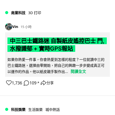
商業科技
3D 打印
Vin
15 小時
中三巴士鐵路迷 自製紙皮遙控巴士 門,
水撥識郁 + 實時GPS報站
如果你熱愛一件事，你會熱愛到怎樣的程度？一位就讀中三的
巴士鐵路迷，選擇由零開始，把自己的興趣一步步變成真正可
閱讀全文
以運作的作品。他以紙皮親手製作出...
1,736
109
分享
↗
科技娛樂
生活娛樂
城中熱話