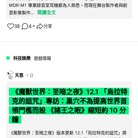
MDR-M1 專業錄音室耳機都為人熟悉。而現在舞台製作者與創
閱讀全文
意影像製作...
38
4
分享
↗
科技娛樂
遊戲情報
天恩
1 日
《魔獸世界：至暗之夜》12.1 「烏拉特
克的詛咒」專訪：巢穴不為提高世界首
領門檻而設 《諸王之眠》縮短約 10 分
鐘
《魔獸世界：至暗之夜》版本更新 12.1「烏拉特克的詛咒」將