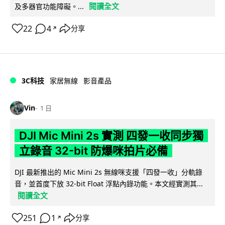
閱讀全文
及多器官功能障礙。...
22
4
分享
↗
3C科技
家居無線
影音產品
Vin
1 日
DJI Mic Mini 2s 實測 四發一收同步獨
立錄音 32-bit 防爆咪拍片必備
DJI 最新推出的 Mic Mini 2s 無線咪支援「四發一收」分軌錄
音，並首度下放 32-bit Float 浮點內錄功能。本文經實測其...
閱讀全文
251
1
分享
↗