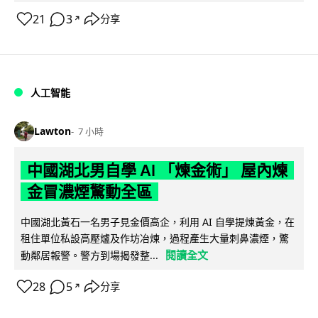
21
3
分享
↗
人工智能
Lawton
7 小時
中國湖北男自學 AI 「煉金術」 屋內煉
金冒濃煙驚動全區
中國湖北黃石一名男子見金價高企，利用 AI 自學提煉黃金，在
租住單位私設高壓爐及作坊冶煉，過程產生大量刺鼻濃煙，驚
閱讀全文
動鄰居報警。警方到場揭發整...
28
5
分享
↗