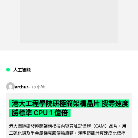
人工智能
arthur
18 小時
港大工程學院研極簡架構晶片 搜尋速度
勝標準 CPU 1 億倍
港大團隊研發極簡架構模擬內容尋址記憶體（CAM）晶片，用
二硫化鉬及半金屬銻克服傳輸瓶頸，漢明距離計算速度比標準