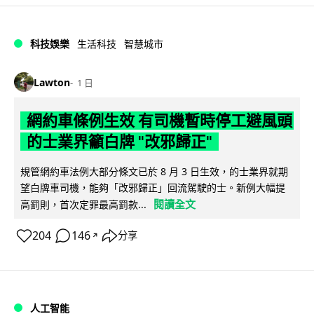
科技娛樂
生活科技
智慧城市
Lawton
1 日
網約車條例生效 有司機暫時停工避風頭
的士業界籲白牌 "改邪歸正"
規管網約車法例大部分條文已於 8 月 3 日生效，的士業界就期
望白牌車司機，能夠「改邪歸正」回流駕駛的士。新例大幅提
閱讀全文
高罰則，首次定罪最高罰款...
204
146
分享
↗
人工智能