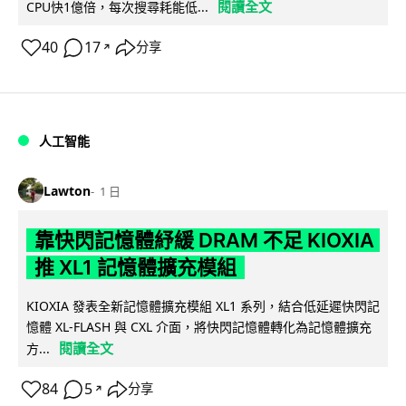
閱讀全文
CPU快1億倍，每次搜尋耗能低...
40
17
分享
↗
人工智能
Lawton
1 日
靠快閃記憶體紓緩 DRAM 不足 KIOXIA
推 XL1 記憶體擴充模組
KIOXIA 發表全新記憶體擴充模組 XL1 系列，結合低延遲快閃記
憶體 XL-FLASH 與 CXL 介面，將快閃記憶體轉化為記憶體擴充
閱讀全文
方...
84
5
分享
↗