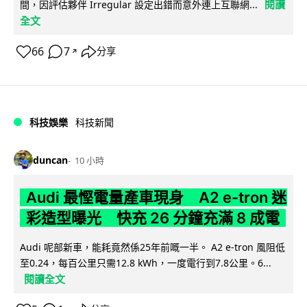
閱讀
間，因評估夥伴 Irregular 設定出錯而意外連上互聯網...
全文
66
7
分享
↗
科技娛樂
科技新聞
duncan
10 小時
Audi 最慳電量產車現身 A2 e-tron 迷
彩造型曝光 快充 26 分鐘充滿 8 成電
Audi 呢部新車，能耗竟然係25年前嘅一半。 A2 e-tron 風阻低
至0.24，每百公里只需12.8 kWh，一度電行到7.8公里。6...
閱讀全文