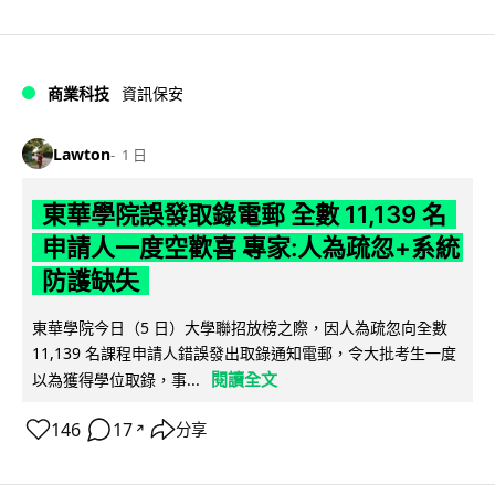
商業科技
資訊保安
Lawton
1 日
東華學院誤發取錄電郵 全數 11,139 名
申請人一度空歡喜 專家:人為疏忽+系統
防護缺失
東華學院今日（5 日）大學聯招放榜之際，因人為疏忽向全數
11,139 名課程申請人錯誤發出取錄通知電郵，令大批考生一度
閱讀全文
以為獲得學位取錄，事...
146
17
分享
↗