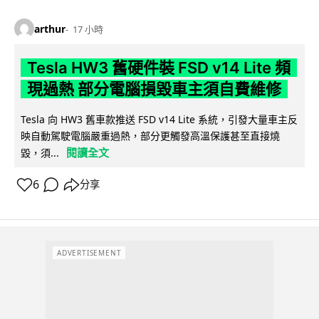
arthur
17 小時
Tesla HW3 舊硬件裝 FSD v14 Lite 頻
現過熱 部分電腦損毀車主須自費維修
Tesla 向 HW3 舊車款推送 FSD v14 Lite 系統，引發大量車主反
映自動駕駛電腦嚴重過熱，部分更觸發高溫保護甚至直接燒
閱讀全文
毀，須...
6
分享
ADVERTISEMENT