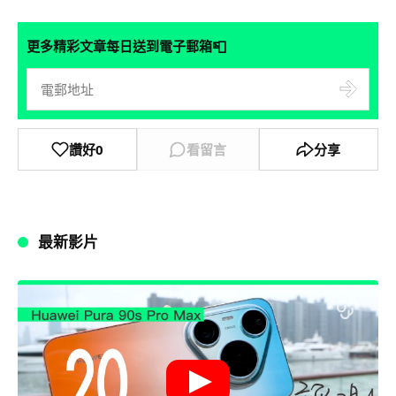
📮
更多精彩文章每日送到電子郵箱
讚好
0
看留言
分享
最新影片