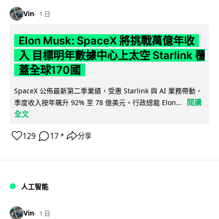
Vin
1 日
Elon Musk: SpaceX 將挑戰萬億年收
入 目標明年數據中心上太空 Starlink 覆
蓋全球170國
SpaceX 公佈最新第二季業績，受惠 Starlink 與 AI 業務帶動，
閱讀
季度收入按年飆升 92% 至 78 億美元。行政總裁 Elon...
全文
129
17
分享
↗
人工智能
Vin
1 日