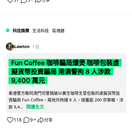
31
5
科技娛樂
生活科技
區塊鏈
Lawton
1 日
Fun Coffee 咖啡騙局爆煲 咖啡包裝虛
擬貨幣投資騙局 港澳警拘 8 人涉款
9,400 萬元
香港警方聯同澳門司警搗破以養生咖啡生意包裝的虛擬貨幣投
資騙局 Fun Coffee，兩地共拘捕 8 人，接獲逾 200 宗舉報，涉
閱讀全文
款 9,4...
118
9
分享
↗