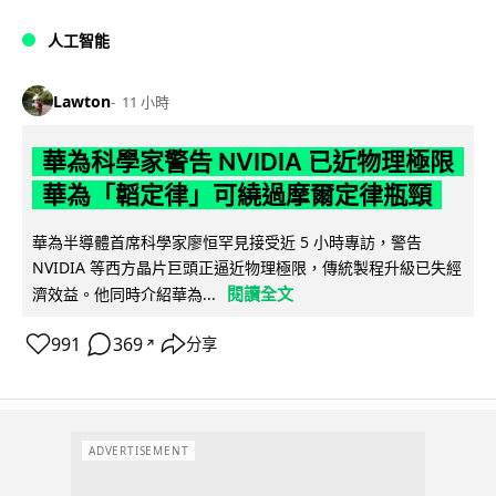
人工智能
Lawton
11 小時
華為科學家警告 NVIDIA 已近物理極限
華為「韜定律」可繞過摩爾定律瓶頸
華為半導體首席科學家廖恒罕見接受近 5 小時專訪，警告
NVIDIA 等西方晶片巨頭正逼近物理極限，傳統製程升級已失經
閱讀全文
濟效益。他同時介紹華為...
991
369
分享
↗
ADVERTISEMENT