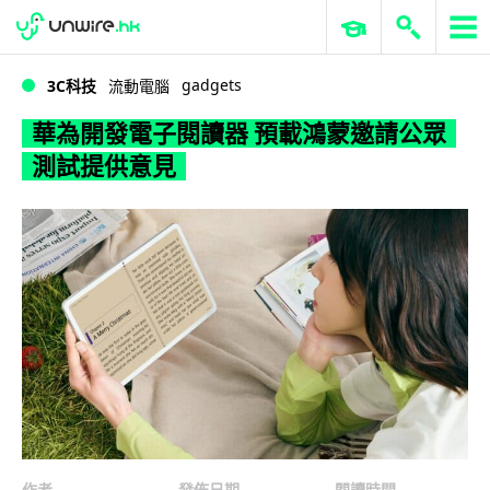
WWDC 2026
GenAI 與雲端科技專區
ERP 與商業 AI
華為開發電子閱讀器 預載鴻蒙邀請公眾測試提供意見
gadgets
3C科技
流動電腦
華為開發電子閱讀器 預載鴻蒙邀請公眾
測試提供意見
作者
發佈日期
閱讀時間