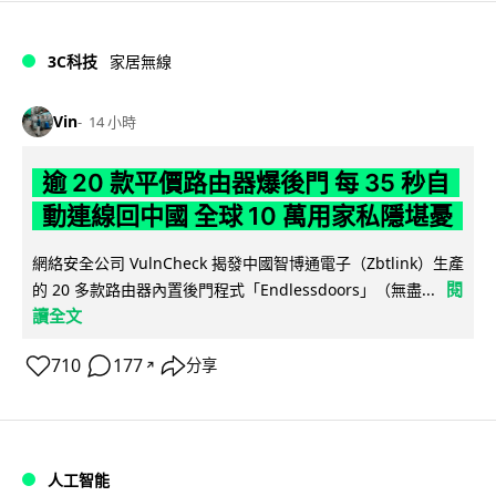
3C科技
家居無線
Vin
14 小時
逾 20 款平價路由器爆後門 每 35 秒自
動連線回中國 全球 10 萬用家私隱堪憂
網絡安全公司 VulnCheck 揭發中國智博通電子（Zbtlink）生產
閱
的 20 多款路由器內置後門程式「Endlessdoors」（無盡...
讀全文
710
177
分享
↗
人工智能