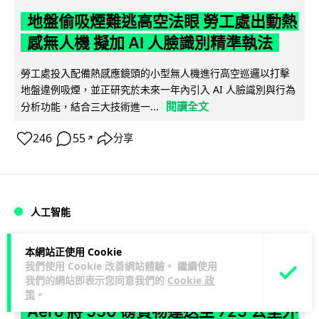
地盤偷吸煙難逃高空法眼 勞工處出動熱
感無人機 擬加 AI 人臉識別精準執法
勞工處投入配備熱感應鏡頭的小型無人機進行高空巡邏以打擊
地盤違例吸煙，並正研究於未來一年內引入 AI 人臉識別與行為
閱讀全文
分析功能，結合三大技術進一...
246
55
分享
↗
人工智能
Lawton
1 日
本網站正使用 Cookie
我們使用 Cookie 改善網站體驗。 繼續使用
我們的網站即表示您同意我們的
Cookie 政
貨運火箭 沖繩飛台灣僅需 15 分鐘 Hop
策
。
Aero 將 550 磅貨物運送至 725 公里外