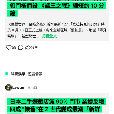
領門檻而設 《諸王之眠》縮短約 10 分
鐘
《魔獸世界：至暗之夜》版本更新 12.1「烏拉特克的詛咒」將
於 8 月 13 日正式上線，帶來全新區域「盤蛇島」、地城「毒牙
閱讀全文
祭壇」、新型態世...
69
分享
科技娛樂
遊戲情報
Lawton
9 小時
日本二手遊戲店減 90% 門市 業績反增
四成 "懷舊"在 Z 世代變成最潮「新鮮