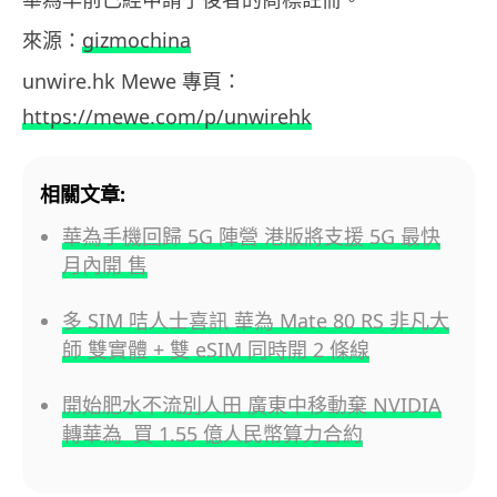
來源：
gizmochina
unwire.hk Mewe 專頁：
https://mewe.com/p/unwirehk
相關文章:
華為手機回歸 5G 陣營 港版將支援 5G 最快
月內開 售
多 SIM 咭人士喜訊 華為 Mate 80 RS 非凡大
師 雙實體 + 雙 eSIM 同時開 2 條線
開始肥水不流別人田 廣東中移動棄 NVIDIA
轉華為 買 1.55 億人民幣算力合約