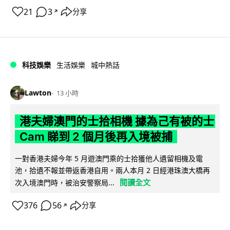
21
3
分享
↗
科技娛樂
生活娛樂
城中熱話
Lawton
13 小時
港夫婦澳門的士拾相機 據為己有被的士
Cam 睇到 2 個月後再入境被捕
一對香港夫婦今年 5 月遊澳門乘的士拾獲他人遺留相機及電
池，拾遺不報並帶返香港自用。兩人本月 2 日經港珠澳大橋再
閱讀全文
次入境澳門時，被治安警察局...
376
56
分享
↗