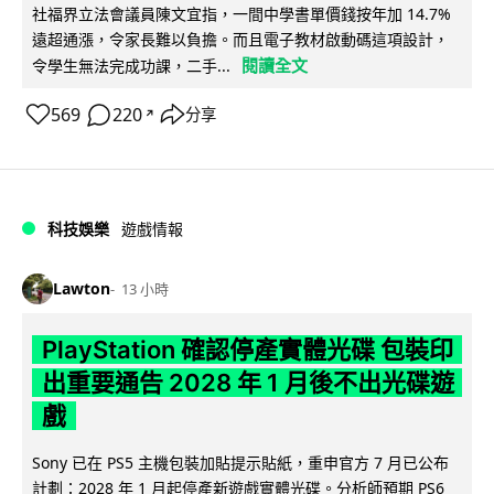
社福界立法會議員陳文宜指，一間中學書單價錢按年加 14.7%
遠超通漲，令家長難以負擔。而且電子教材啟動碼這項設計，
閱讀全文
令學生無法完成功課，二手...
569
220
分享
↗
科技娛樂
遊戲情報
Lawton
13 小時
PlayStation 確認停產實體光碟 包裝印
出重要通告 2028 年 1 月後不出光碟遊
戲
Sony 已在 PS5 主機包裝加貼提示貼紙，重申官方 7 月已公布
計劃：2028 年 1 月起停產新遊戲實體光碟。分析師預期 PS6