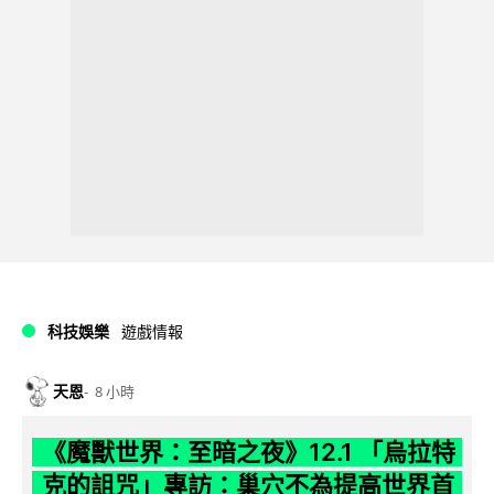
科技娛樂
遊戲情報
天恩
8 小時
《魔獸世界：至暗之夜》12.1 「烏拉特
克的詛咒」專訪：巢穴不為提高世界首