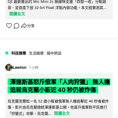
DJI 最新推出的 Mic Mini 2s 無線咪支援「四發一收」分軌錄
音，並首度下放 32-bit Float 浮點內錄功能。本文經實測其...
閱讀全文
分享
科技娛樂
生活娛樂
城中熱話
Lawton
7 小時
澤連斯基怒斥俄軍「人肉狩獵」 無人機
追殺烏克蘭小販近 40 秒仍被炸傷
烏克蘭克爾松一名 52 歲小販被俄軍無人機追擊近 40 秒後被炸
傷，影片由烏克蘭總統澤連斯基公開。他直斥俄軍對平民進行
閱讀全文
「狩獵式」攻擊，烏克蘭...