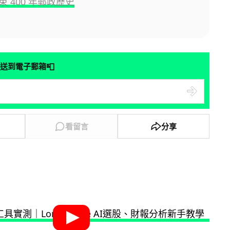
 400 年郵政歷史
📮
送到電子郵箱
看留言
分享