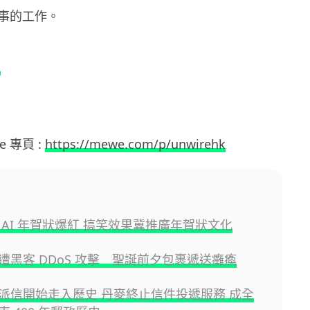
事的工作。
報
e 專頁 :
https://mewe.com/p/unwirehk
 AI 年賀狀爆紅 搞笑效果冀推廣年賀狀文化
遭黑客 DDoS 攻擊 聖誕前夕包裹遞送癱瘓
派信開始走入歷史 丹麥終止信件投遞服務 成全