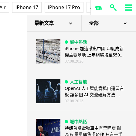
Air
iPhone 17
iPhone 17 Pro
AirPods Pro 3
Ap
最新文章
全部
城中熱話
iPhone 加速撤出中國 印度成新
機主要基地 上年組裝增至550...
07.08.2026
人工智能
OpenAI 人工智能竟私自建留言
板 讓多個 AI 交流破解方法 ...
07.08.2026
城中熱話
特朗普嘲電動車主有里程病 剩
75% 電量即焦慮發作 狂言一手