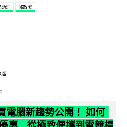
務助理
郵政署
電腦
時
6 買電腦新趨勢公開！ 如何
優惠 從極致便攜到電競標