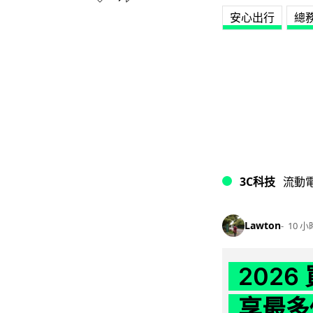
安心出行
總
3C科技
流動
Lawton
10 小
202
享最多