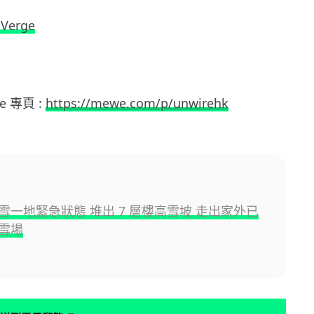
 Verge
e 專頁 :
https://mewe.com/p/unwirehk
雪一地緊急狀態 堆出 7 層樓高雪坡 走出家外已
雪場