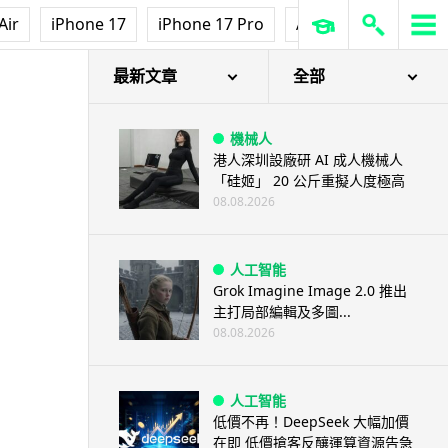
Air
iPhone 17
iPhone 17 Pro
AirPods Pro 3
Ap
最新文章
全部
機械人
港人深圳設廠研 AI 成人機械人
「硅姬」 20 公斤重擬人度極高
08.08.2026
人工智能
Grok Imagine Image 2.0 推出
主打局部編輯及多圖...
08.08.2026
人工智能
低價不再！DeepSeek 大幅加價
在即 低價搶客反釀運算資源告急