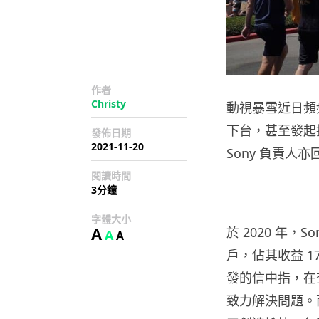
作者
Christy
動視暴雪近日頻頻
下台，甚至發起抗
發佈日期
2021-11-20
Sony 負責
閱讀時間
3分鐘
字體大小
A
於 2020 年，S
A
A
戶，佔其收益 17%
發的信中指，在
致力解決問題。而M