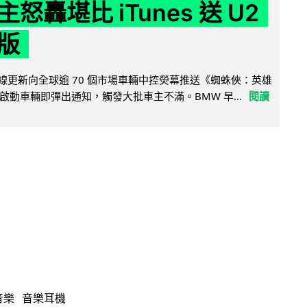
怒轟堪比 iTunes 送 U2
版
無線更新向全球逾 70 個市場車輛中控熒幕推送《蜘蛛俠：英雄
啟動車輛即彈出通知，觸發大批車主不滿。BMW 早...
閱讀
音樂
音樂耳機