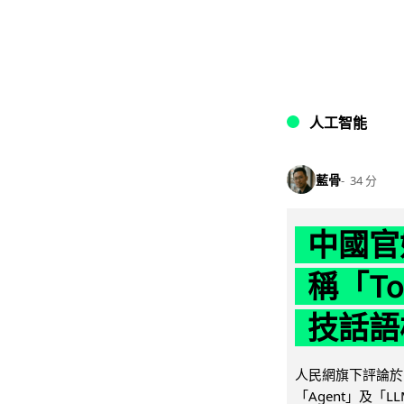
人工智能
藍骨
34 分
中國官
稱「To
技話語
人民網旗下評論於 
「Agent」及「