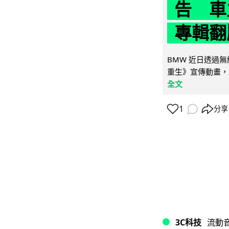
告 車主
專輯翻
BMW 近日透過
重生》宣傳動畫，
全文
1
分享
3C科技
流動