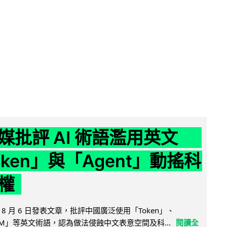
媒批評 AI 術語濫用英文
ken」與「Agent」動搖科
權
8 月 6 日發表文章，批評中國廣泛使用「Token」、
LLM」等英文術語，認為做法侵蝕中文表意空間及科...
閱讀全