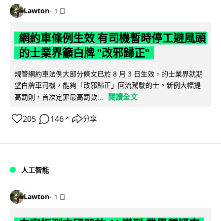
Lawton
1 日
網約車條例生效 有司機暫時停工避風頭
的士業界籲白牌 "改邪歸正"
規管網約車法例大部分條文已於 8 月 3 日生效，的士業界就期
望白牌車司機，能夠「改邪歸正」回流駕駛的士。新例大幅提
閱讀全文
高罰則，首次定罪最高罰款...
205
146
分享
↗
人工智能
Lawton
1 日