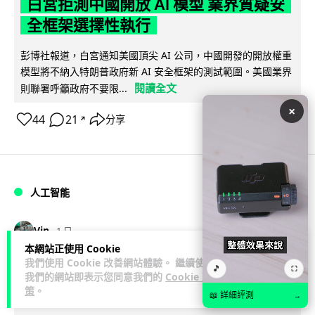
白宮拒測中國開放 AI 模型 業界質疑安
全框架選擇性執行
彭博社報道，白宮通知美國頂尖 AI 公司，中國開發的開放權重
模型將不納入特朗普政府新 AI 安全框架的測試範圍。美國業界
閱讀全文
則聯署呼籲政府不要限...
×
44
21
分享
↗
人工智能
Vin
1 日
本網站正使用 Cookie
我們使用 Cookie 改善網站體驗。 繼續使用
地盤偷吸煙難逃高空法眼 勞工處出動熱
🎵
⛶
我們的網站即表示您同意我們的
Cookie 政
感無人機 擬加 AI 人臉識別精準執法
策
。
📖 詳細評測
→