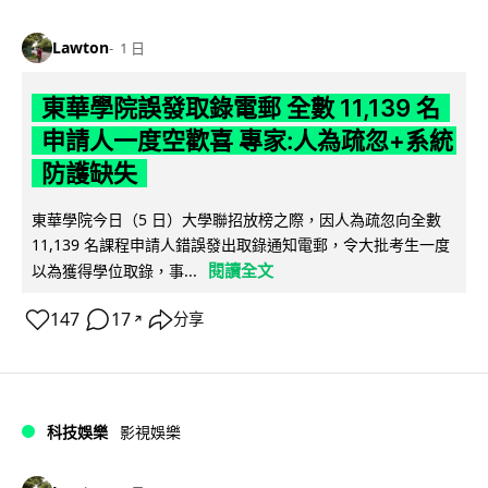
Lawton
1 日
東華學院誤發取錄電郵 全數 11,139 名
申請人一度空歡喜 專家:人為疏忽+系統
防護缺失
東華學院今日（5 日）大學聯招放榜之際，因人為疏忽向全數
11,139 名課程申請人錯誤發出取錄通知電郵，令大批考生一度
閱讀全文
以為獲得學位取錄，事...
147
17
分享
↗
科技娛樂
影視娛樂