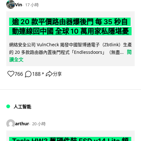
Vin
17 小時
逾 20 款平價路由器爆後門 每 35 秒自
動連線回中國 全球 10 萬用家私隱堪憂
網絡安全公司 VulnCheck 揭發中國智博通電子（Zbtlink）生產
閱
的 20 多款路由器內置後門程式「Endlessdoors」（無盡...
讀全文
766
188
分享
↗
人工智能
arthur
20 小時
Tesla HW3 舊硬件裝 FSD v14 Lite 頻