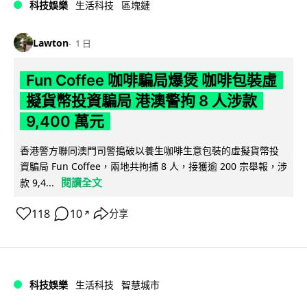
科技娛樂
生活科技
區塊鏈
Lawton
1 日
Fun Coffee 咖啡騙局爆煲 咖啡包裝虛
擬貨幣投資騙局 港澳警拘 8 人涉款
9,400 萬元
香港警方聯同澳門司警搗破以養生咖啡生意包裝的虛擬貨幣投
資騙局 Fun Coffee，兩地共拘捕 8 人，接獲逾 200 宗舉報，涉
閱讀全文
款 9,4...
118
10
分享
↗
科技娛樂
生活科技
智慧城市