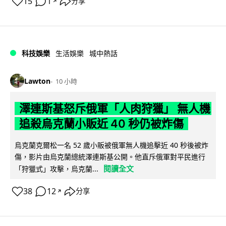
15
1
分享
↗
科技娛樂
生活娛樂
城中熱話
Lawton
10 小時
澤連斯基怒斥俄軍「人肉狩獵」 無人機
追殺烏克蘭小販近 40 秒仍被炸傷
烏克蘭克爾松一名 52 歲小販被俄軍無人機追擊近 40 秒後被炸
傷，影片由烏克蘭總統澤連斯基公開。他直斥俄軍對平民進行
閱讀全文
「狩獵式」攻擊，烏克蘭...
38
12
分享
↗