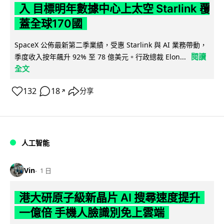
入 目標明年數據中心上太空 Starlink 覆
蓋全球170國
SpaceX 公佈最新第二季業績，受惠 Starlink 與 AI 業務帶動，
閱讀
季度收入按年飆升 92% 至 78 億美元。行政總裁 Elon...
全文
132
18
分享
↗
人工智能
Vin
1 日
港大研原子級新晶片 AI 搜尋速度提升
一億倍 手機人臉識別免上雲端