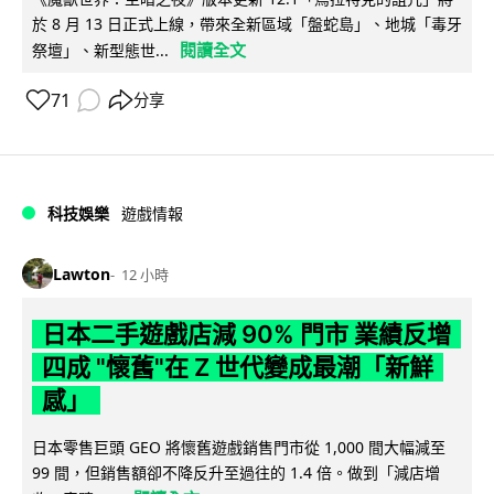
於 8 月 13 日正式上線，帶來全新區域「盤蛇島」、地城「毒牙
閱讀全文
祭壇」、新型態世...
71
分享
科技娛樂
遊戲情報
Lawton
12 小時
日本二手遊戲店減 90% 門市 業績反增
四成 "懷舊"在 Z 世代變成最潮「新鮮
感」
日本零售巨頭 GEO 將懷舊遊戲銷售門市從 1,000 間大幅減至
99 間，但銷售額卻不降反升至過往的 1.4 倍。做到「減店增