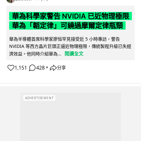
華為科學家警告 NVIDIA 已近物理極限
華為「韜定律」可繞過摩爾定律瓶頸
華為半導體首席科學家廖恒罕見接受近 5 小時專訪，警告
NVIDIA 等西方晶片巨頭正逼近物理極限，傳統製程升級已失經
閱讀全文
濟效益。他同時介紹華為...
1,151
428
分享
↗
ADVERTISEMENT