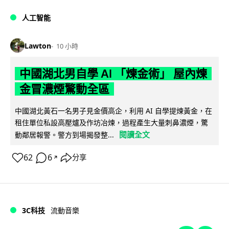
人工智能
Lawton
10 小時
中國湖北男自學 AI 「煉金術」 屋內煉
金冒濃煙驚動全區
中國湖北黃石一名男子見金價高企，利用 AI 自學提煉黃金，在
租住單位私設高壓爐及作坊冶煉，過程產生大量刺鼻濃煙，驚
閱讀全文
動鄰居報警。警方到場揭發整...
62
6
分享
↗
3C科技
流動音樂