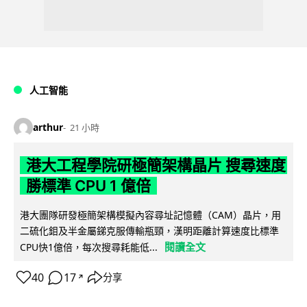
人工智能
arthur
21 小時
港大工程學院研極簡架構晶片 搜尋速度
勝標準 CPU 1 億倍
港大團隊研發極簡架構模擬內容尋址記憶體（CAM）晶片，用
二硫化鉬及半金屬銻克服傳輸瓶頸，漢明距離計算速度比標準
閱讀全文
CPU快1億倍，每次搜尋耗能低...
40
17
分享
↗