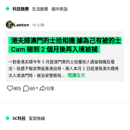
科技娛樂
生活娛樂
城中熱話
Lawton
16 小時
港夫婦澳門的士拾相機 據為己有被的士
Cam 睇到 2 個月後再入境被捕
一對香港夫婦今年 5 月遊澳門乘的士拾獲他人遺留相機及電
池，拾遺不報並帶返香港自用。兩人本月 2 日經港珠澳大橋再
閱讀全文
次入境澳門時，被治安警察局...
405
60
分享
↗
3C科技
家居無線