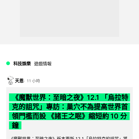
科技娛樂
遊戲情報
天恩
11 小時
《魔獸世界：至暗之夜》12.1 「烏拉特
克的詛咒」專訪：巢穴不為提高世界首
領門檻而設 《諸王之眠》縮短約 10 分
鐘
《魔獸世界：至暗之夜》版本更新 12.1「烏拉特克的詛咒」將