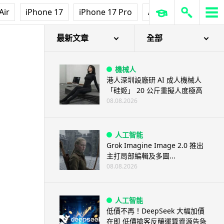
Air
iPhone 17
iPhone 17 Pro
AirPods Pro 3
Ap
現
最新文章
全部
機械人
港人深圳設廠研 AI 成人機械人
「硅姬」 20 公斤重擬人度極高
08.08.2026
人工智能
Grok Imagine Image 2.0 推出
主打局部編輯及多圖...
08.08.2026
人工智能
低價不再！DeepSeek 大幅加價
在即 低價搶客反釀運算資源告急