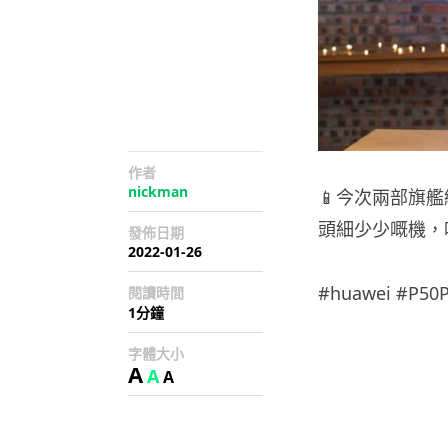
作者
nickman
📱今次兩部旗
頭細少少嘅機，
發佈日期
2022-01-26
#huawei #P50P
閱讀時間
1分鐘
字體大小
A
A
A