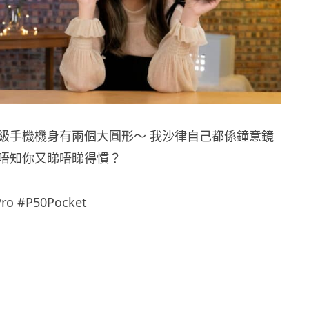
艦級手機機身有兩個大圓形～ 我沙律自己都係鐘意鏡
唔知你又睇唔睇得慣？
ro #P50Pocket