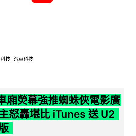
活科技
汽車科技
 車廂熒幕強推蜘蛛俠電影廣
怒轟堪比 iTunes 送 U2
版