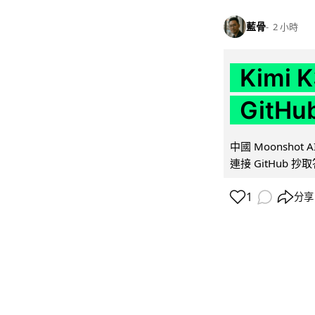
藍骨
2 小時
Kimi
GitH
中國 Moonshot
連接 GitHub 抄
1
分享