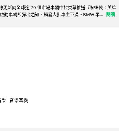
無線更新向全球逾 70 個市場車輛中控熒幕推送《蜘蛛俠：英雄
啟動車輛即彈出通知，觸發大批車主不滿。BMW 早...
閱讀
音樂
音樂耳機