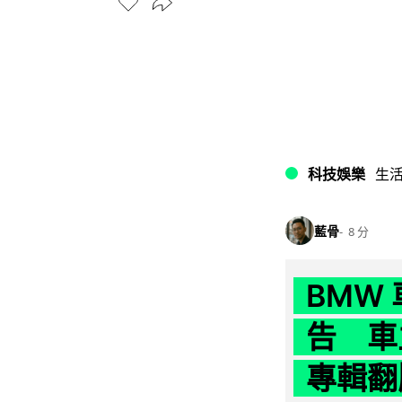
科技娛樂
生
藍骨
8 分
BMW
告 車主
專輯翻