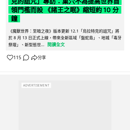
克的詛咒」專訪：巢穴不為提高世界首
領門檻而設 《諸王之眠》縮短約 10 分
鐘
《魔獸世界：至暗之夜》版本更新 12.1「烏拉特克的詛咒」將
於 8 月 13 日正式上線，帶來全新區域「盤蛇島」、地城「毒牙
閱讀全文
祭壇」、新型態世...
115
分享
ADVERTISEMENT