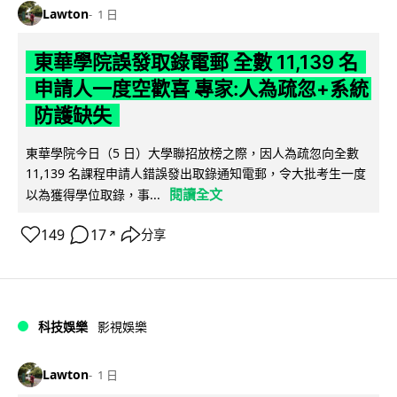
Lawton
1 日
東華學院誤發取錄電郵 全數 11,139 名
申請人一度空歡喜 專家:人為疏忽+系統
防護缺失
東華學院今日（5 日）大學聯招放榜之際，因人為疏忽向全數
11,139 名課程申請人錯誤發出取錄通知電郵，令大批考生一度
閱讀全文
以為獲得學位取錄，事...
149
17
分享
↗
科技娛樂
影視娛樂
Lawton
1 日