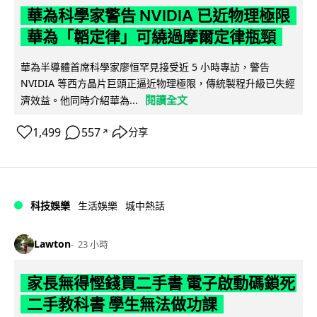
華為科學家警告 NVIDIA 已近物理極限
華為「韜定律」可繞過摩爾定律瓶頸
華為半導體首席科學家廖恒罕見接受近 5 小時專訪，警告
NVIDIA 等西方晶片巨頭正逼近物理極限，傳統製程升級已失經
閱讀全文
濟效益。他同時介紹華為...
1,499
557
分享
↗
科技娛樂
生活娛樂
城中熱話
Lawton
23 小時
家長無得慳錢買二手書 電子啟動碼鎖死
二手教科書 學生無法做功課