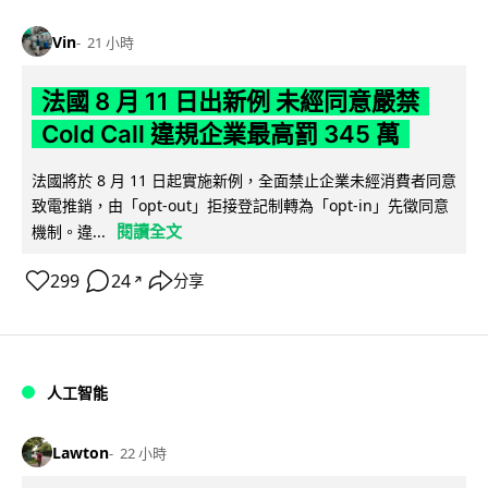
Vin
21 小時
法國 8 月 11 日出新例 未經同意嚴禁
Cold Call 違規企業最高罰 345 萬
法國將於 8 月 11 日起實施新例，全面禁止企業未經消費者同意
致電推銷，由「opt-out」拒接登記制轉為「opt-in」先徵同意
閱讀全文
機制。違...
299
24
分享
↗
人工智能
Lawton
22 小時