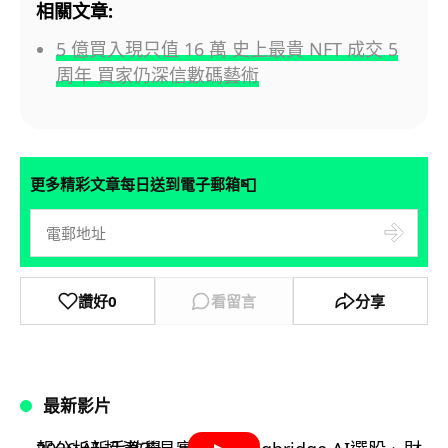
相關文章:
5 億買入現只值 16 萬 史上最貴 NFT 成交 5
周年 買家仍深信數碼藝術
📮
更多精彩文章每日送到電子郵箱
讚好
0
看留言
分享
最新影片