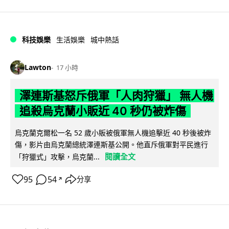
科技娛樂
生活娛樂
城中熱話
Lawton
17 小時
澤連斯基怒斥俄軍「人肉狩獵」 無人機
追殺烏克蘭小販近 40 秒仍被炸傷
烏克蘭克爾松一名 52 歲小販被俄軍無人機追擊近 40 秒後被炸
傷，影片由烏克蘭總統澤連斯基公開。他直斥俄軍對平民進行
閱讀全文
「狩獵式」攻擊，烏克蘭...
95
54
分享
↗