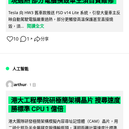
現過熱 部分電腦損毀車主須自費維修
Tesla 向 HW3 舊車款推送 FSD v14 Lite 系統，引發大量車主反
映自動駕駛電腦嚴重過熱，部分更觸發高溫保護甚至直接燒
閱讀全文
毀，須...
10
1
分享
↗
人工智能
arthur
1 日
港大工程學院研極簡架構晶片 搜尋速度
勝標準 CPU 1 億倍
港大團隊研發極簡架構模擬內容尋址記憶體（CAM）晶片，用
二硫化鉬及半金屬銻克服傳輸瓶頸，漢明距離計算速度比標準