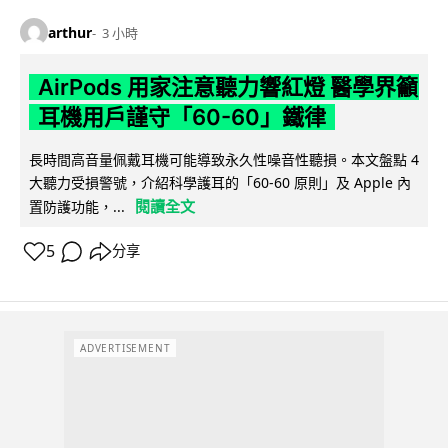
arthur
3 小時
AirPods 用家注意聽力響紅燈 醫學界籲
耳機用戶謹守「60-60」鐵律
長時間高音量佩戴耳機可能導致永久性噪音性聽損。本文盤點 4
大聽力受損警號，介紹科學護耳的「60-60 原則」及 Apple 內
閱讀全文
置防護功能，...
5
分享
ADVERTISEMENT