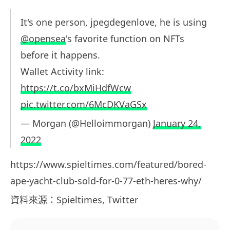
It's one person, jpegdegenlove, he is using
@opensea
's favorite function on NFTs
before it happens.
Wallet Activity link:
https://t.co/bxMiHdfWcw
pic.twitter.com/6McDKVaGSx
— Morgan (@Helloimmorgan)
January 24,
2022
https://www.spieltimes.com/featured/bored-
ape-yacht-club-sold-for-0-77-eth-heres-why/
資料來源：Spieltimes, Twitter