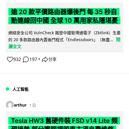
逾 20 款平價路由器爆後門 每 35 秒自
動連線回中國 全球 10 萬用家私隱堪憂
網絡安全公司 VulnCheck 揭發中國智博通電子（Zbtlink）生產
閱
的 20 多款路由器內置後門程式「Endlessdoors」（無盡...
讀全文
932
197
分享
↗
人工智能
arthur
1 日
Tesla HW3 舊硬件裝 FSD v14 Lite 頻