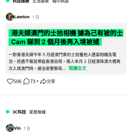
科技娛樂
生活娛樂
城中熱話
Lawton
1 日
港夫婦澳門的士拾相機 據為己有被的士
Cam 睇到 2 個月後再入境被捕
一對香港夫婦今年 5 月遊澳門乘的士拾獲他人遺留相機及電
池，拾遺不報並帶返香港自用。兩人本月 2 日經港珠澳大橋再
閱讀全文
次入境澳門時，被治安警察局...
506
73
分享
↗
3C科技
家居無線
Vin
1 日