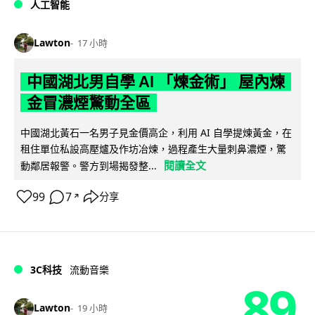
人工智能
Lawton
17 小時
中國湖北男自學 AI 「煉金術」 屋內煉
金冒濃煙驚動全區
中國湖北黃石一名男子見金價高企，利用 AI 自學提煉黃金，在
租住單位私設高壓爐及作坊冶煉，過程產生大量刺鼻濃煙，驚
閱讀全文
動鄰居報警。警方到場揭發整...
99
7
分享
↗
3C科技
流動音樂
89
Lawton
19 小時