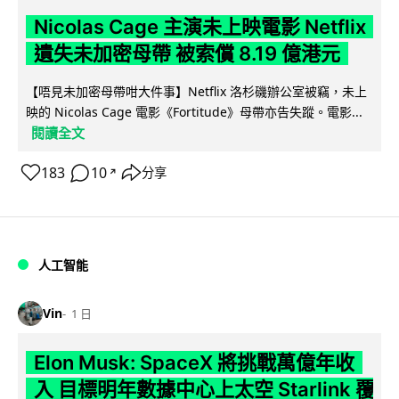
Nicolas Cage 主演未上映電影 Netflix
遺失未加密母帶 被索償 8.19 億港元
【唔見未加密母帶咁大件事】Netflix 洛杉磯辦公室被竊，未上
映的 Nicolas Cage 電影《Fortitude》母帶亦告失蹤。電影...
閱讀全文
183
10
分享
↗
人工智能
Vin
1 日
Elon Musk: SpaceX 將挑戰萬億年收
入 目標明年數據中心上太空 Starlink 覆