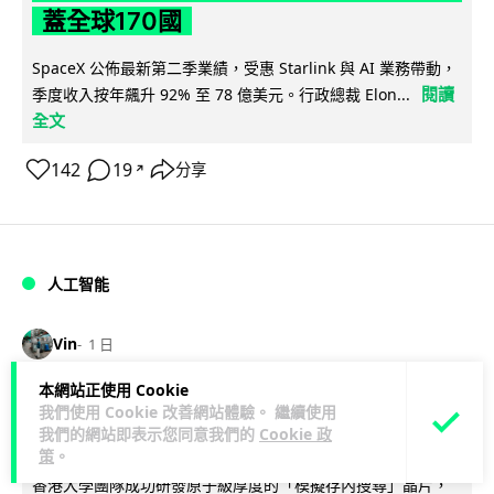
蓋全球170國
SpaceX 公佈最新第二季業績，受惠 Starlink 與 AI 業務帶動，
閱讀
季度收入按年飆升 92% 至 78 億美元。行政總裁 Elon...
全文
142
19
分享
↗
人工智能
Vin
1 日
本網站正使用 Cookie
港大研原子級新晶片 AI 搜尋速度提升
我們使用 Cookie 改善網站體驗。 繼續使用
一億倍 手機人臉識別免上雲端
我們的網站即表示您同意我們的
Cookie 政
策
。
香港大學團隊成功研發原子級厚度的「模擬存內搜尋」晶片，