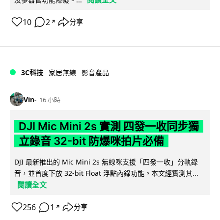
10
2
分享
↗
3C科技
家居無線
影音產品
Vin
16 小時
DJI Mic Mini 2s 實測 四發一收同步獨
立錄音 32-bit 防爆咪拍片必備
DJI 最新推出的 Mic Mini 2s 無線咪支援「四發一收」分軌錄
音，並首度下放 32-bit Float 浮點內錄功能。本文經實測其...
閱讀全文
256
1
分享
↗