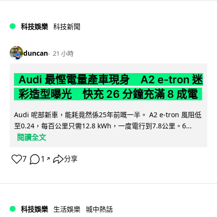
科技娛樂
科技新聞
duncan
21 小時
Audi 最慳電量產車現身 A2 e-tron 迷
彩造型曝光 快充 26 分鐘充滿 8 成電
Audi 呢部新車，能耗竟然係25年前嘅一半。 A2 e-tron 風阻低
至0.24，每百公里只需12.8 kWh，一度電行到7.8公里。6...
閱讀全文
7
1
分享
↗
科技娛樂
生活娛樂
城中熱話