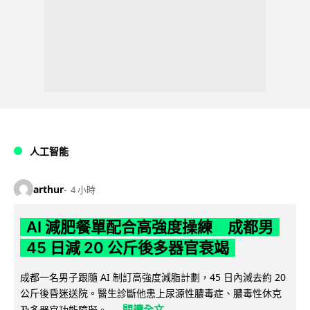
人工智能
arthur
4 小時
AI 減肥餐單配合高強度操練 成都男
45 日減 20 公斤後多器官衰竭
成都一名男子跟隨 AI 制訂高強度減脂計劃，45 日內減去約 20
公斤後昏迷送院。醫生診斷他患上尿源性膿毒症、膿毒性休克
閱讀全文
及多器官功能障礙。...