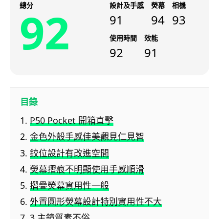
總分
設計及手感
熒幕
相機
92
91
94
93
使用時間
效能
92
91
目錄
P50 Pocket 開箱直擊
金色外殼手感佳美觀見仁見智
鉸位設計有改進空間
熒幕摺痕不明顯使用手感順滑
摺疊熒幕實用性一般
外置圓形熒幕設計特別實用性不大
3 主鏡質素不俗