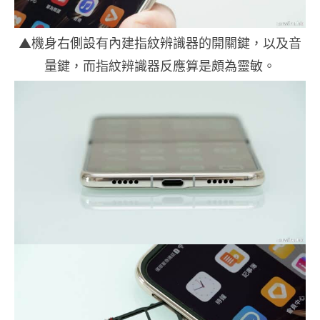
▲機身右側設有內建指紋辨識器的開關鍵，以及音
量鍵，而指紋辨識器反應算是頗為靈敏。