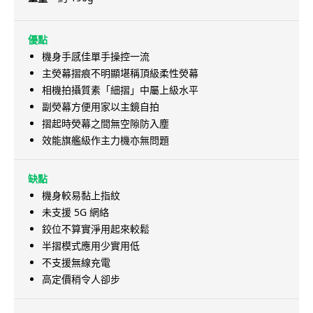
優點
機身手感佳單手操控一流
主熒幕摺痕不明顯堪稱頂級柔性熒幕
相機拍攝質素「細摺」中屬上級水平
副熒幕方便用家以主鏡自拍
摺起時熒幕之間無空隙防入塵
效能旗艦級作主力機亦無問題
缺點
機身較易黏上指紋
未支援 5G 網絡
鉸位不算實淨用起來較鬆
半摺模式應用少實用低
不支援無線充電
高定價稍令人卻步