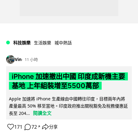
科技娛樂
生活娛樂
城中熱話
Vin
11 小時
iPhone 加速撤出中國 印度成新機主要
基地 上年組裝增至5500萬部
Apple 加速將 iPhone 生產線由中國轉往印度，目標兩年內將
產量最高 50% 移至當地。印度政府推出關稅豁免及稅務優惠延
閱讀全文
長至 204...
171
72
分享
↗