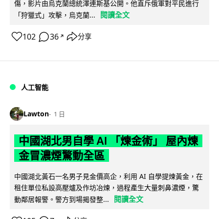
傷，影片由烏克蘭總統澤連斯基公開。他直斥俄軍對平民進行
閱讀全文
「狩獵式」攻擊，烏克蘭...
102
36
分享
↗
人工智能
Lawton
1 日
中國湖北男自學 AI 「煉金術」 屋內煉
金冒濃煙驚動全區
中國湖北黃石一名男子見金價高企，利用 AI 自學提煉黃金，在
租住單位私設高壓爐及作坊冶煉，過程產生大量刺鼻濃煙，驚
閱讀全文
動鄰居報警。警方到場揭發整...