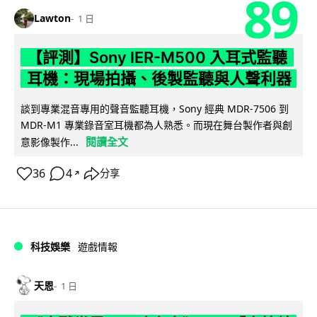
89
Lawton
1 日
【評測】Sony IER-M500 入耳式監聽
耳機：現場拍攝、後製監聽與人聲利器
談到專業混音專用的聲音監聽耳機，Sony 經典 MDR-7506 到
MDR-M1 專業錄音室耳機都為人熟悉。而現在舞台製作者與創
閱讀全文
意影像製作...
36
4
分享
↗
科技娛樂
遊戲情報
天恩
1 日