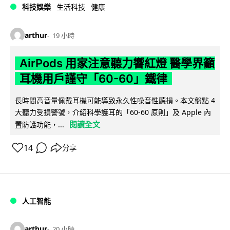
科技娛樂
生活科技
健康
arthur
19 小時
AirPods 用家注意聽力響紅燈 醫學界籲
耳機用戶謹守「60-60」鐵律
長時間高音量佩戴耳機可能導致永久性噪音性聽損。本文盤點 4
大聽力受損警號，介紹科學護耳的「60-60 原則」及 Apple 內
閱讀全文
置防護功能，...
14
分享
人工智能
arthur
20 小時