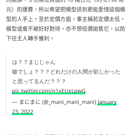
元）的運費，所以希望把模型送到更能愛惜這個模
型的人手上。至於定價方面，事主稱若定價太低，
模型或會不被好好對待，亦不想低價拋售它，以防
下任主人轉手獲利。
は？？まじじゃん
嘘でしょ？？？どれだけの人間が欲しかった
と思ってるんだ？？？
pic.twitter.com/n1xEUxLpwG
— まにまに (@_mani_mani_mani)
January
23, 2022