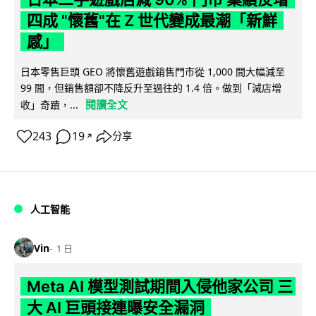
四成 "懷舊"在 Z 世代變成最潮「新鮮
感」
日本零售巨頭 GEO 將懷舊遊戲銷售門市從 1,000 間大幅減至
99 間，但銷售額卻不降反升至過往的 1.4 倍。做到「減店增
閱讀全文
收」奇蹟，...
243
19
分享
↗
人工智能
Vin
1 日
Meta AI 模型測試期間入侵他家公司 三
大 AI 巨頭接連曝安全漏洞