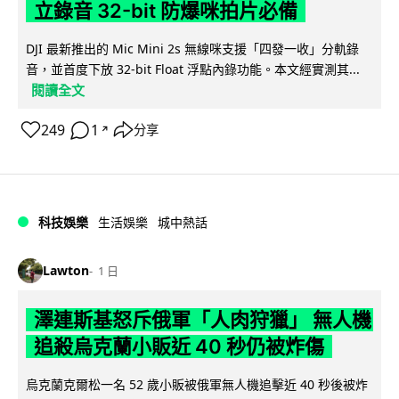
立錄音 32-bit 防爆咪拍片必備
DJI 最新推出的 Mic Mini 2s 無線咪支援「四發一收」分軌錄
音，並首度下放 32-bit Float 浮點內錄功能。本文經實測其...
閱讀全文
249
1
分享
↗
科技娛樂
生活娛樂
城中熱話
Lawton
1 日
澤連斯基怒斥俄軍「人肉狩獵」 無人機
追殺烏克蘭小販近 40 秒仍被炸傷
烏克蘭克爾松一名 52 歲小販被俄軍無人機追擊近 40 秒後被炸