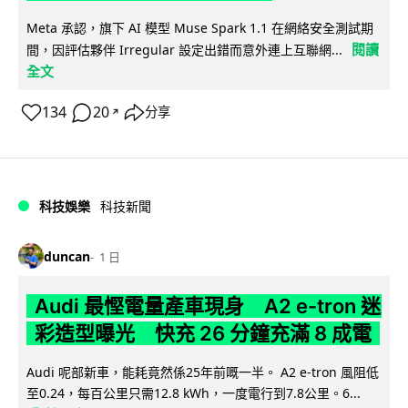
Meta 承認，旗下 AI 模型 Muse Spark 1.1 在網絡安全測試期
閱讀
間，因評估夥伴 Irregular 設定出錯而意外連上互聯網...
全文
134
20
分享
↗
科技娛樂
科技新聞
duncan
1 日
Audi 最慳電量產車現身 A2 e-tron 迷
彩造型曝光 快充 26 分鐘充滿 8 成電
Audi 呢部新車，能耗竟然係25年前嘅一半。 A2 e-tron 風阻低
至0.24，每百公里只需12.8 kWh，一度電行到7.8公里。6...