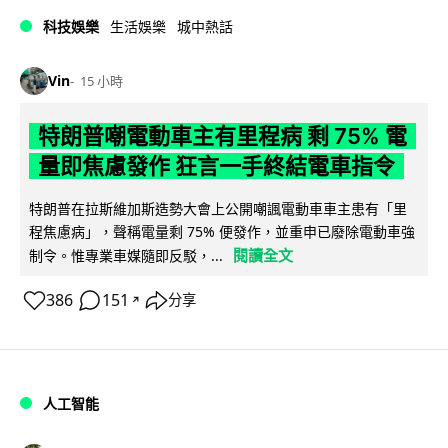
科技娛樂
生活娛樂
城中熱話
Vin
15 小時
特朗普嘲電動車主有里程病 剩 75% 電
量即焦慮發作 狂言一手終結電車指令
特朗普在拉斯維加斯造勢大會上公開嘲諷電動車車主患有「里
程焦慮病」，聲稱電量剩 75% 便發作，並重申已廢除電動車強
閱讀全文
制令。惟專業車媒隨即反駁，...
386
151
分享
↗
人工智能