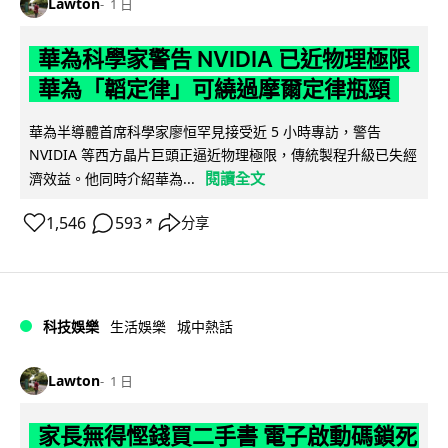
Lawton
1 日
華為科學家警告 NVIDIA 已近物理極限
華為「韜定律」可繞過摩爾定律瓶頸
華為半導體首席科學家廖恒罕見接受近 5 小時專訪，警告
NVIDIA 等西方晶片巨頭正逼近物理極限，傳統製程升級已失經
閱讀全文
濟效益。他同時介紹華為...
1,546
593
分享
↗
科技娛樂
生活娛樂
城中熱話
Lawton
1 日
家長無得慳錢買二手書 電子啟動碼鎖死