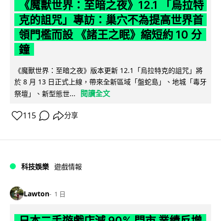
《魔獸世界：至暗之夜》12.1 「烏拉特
克的詛咒」專訪：巢穴不為提高世界首
領門檻而設 《諸王之眠》縮短約 10 分
鐘
《魔獸世界：至暗之夜》版本更新 12.1「烏拉特克的詛咒」將
於 8 月 13 日正式上線，帶來全新區域「盤蛇島」、地城「毒牙
閱讀全文
祭壇」、新型態世...
115
分享
科技娛樂
遊戲情報
Lawton
1 日
日本二手遊戲店減 90% 門市 業績反增