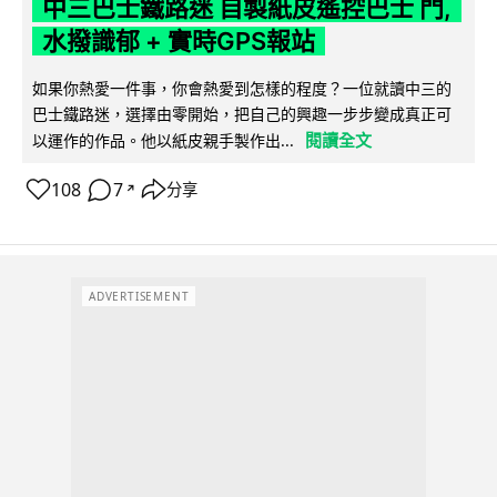
中三巴士鐵路迷 自製紙皮遙控巴士 門,
水撥識郁 + 實時GPS報站
如果你熱愛一件事，你會熱愛到怎樣的程度？一位就讀中三的
巴士鐵路迷，選擇由零開始，把自己的興趣一步步變成真正可
閱讀全文
以運作的作品。他以紙皮親手製作出...
108
7
分享
↗
ADVERTISEMENT