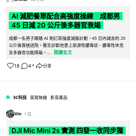
AI 減肥餐單配合高強度操練 成都男
45 日減 20 公斤後多器官衰竭
成都一名男子跟隨 AI 制訂高強度減脂計劃，45 日內減去約 20
公斤後昏迷送院。醫生診斷他患上尿源性膿毒症、膿毒性休克
閱讀全文
及多器官功能障礙。...
18
4
分享
↗
3C科技
家居無線
影音產品
Vin
1 日
DJI Mic Mini 2s 實測 四發一收同步獨