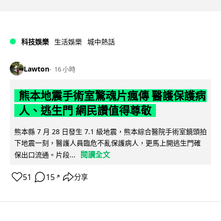
科技娛樂
生活娛樂
城中熱話
Lawton
16 小時
熊本地震手術室驚魂片瘋傳 醫護保護病
人、逃生門 網民讚值得尊敬
熊本縣 7 月 28 日發生 7.1 級地震，熊本綜合醫院手術室鏡頭拍
下地震一刻，醫護人員臨危不亂保護病人，更馬上開逃生門確
閱讀全文
保出口流通。片段...
51
15
分享
↗