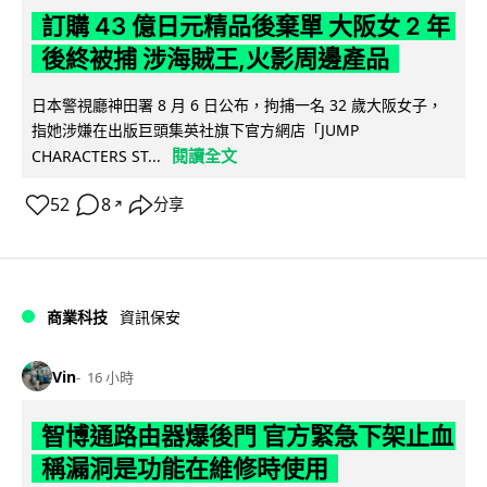
訂購 43 億日元精品後棄單 大阪女 2 年
後終被捕 涉海賊王,火影周邊產品
日本警視廳神田署 8 月 6 日公布，拘捕一名 32 歲大阪女子，
指她涉嫌在出版巨頭集英社旗下官方網店「JUMP
閱讀全文
CHARACTERS ST...
52
8
分享
↗
商業科技
資訊保安
Vin
16 小時
智博通路由器爆後門 官方緊急下架止血
稱漏洞是功能在維修時使用