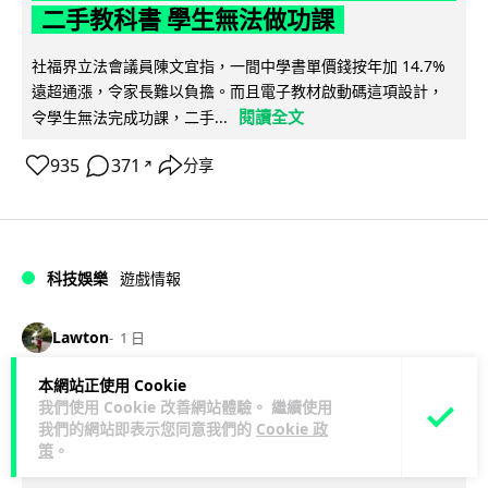
二手教科書 學生無法做功課
社福界立法會議員陳文宜指，一間中學書單價錢按年加 14.7%
遠超通漲，令家長難以負擔。而且電子教材啟動碼這項設計，
閱讀全文
令學生無法完成功課，二手...
935
371
分享
↗
科技娛樂
遊戲情報
Lawton
1 日
本網站正使用 Cookie
PlayStation 確認停產實體光碟 包裝印
我們使用 Cookie 改善網站體驗。 繼續使用
出重要通告 2028 年 1 月後不出光碟遊
我們的網站即表示您同意我們的
Cookie 政
策
。
戲