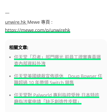
—
unwire.hk
Mewe 專頁 :
https://mewe.com/p/unwirehk
相關文章:
任天堂「忍者」部門曝光 前員工證實專責調
查內部資料外洩
任天堂美國總裁宣佈退休 Doug Bowser 任
職超過 10 年帶領 Switch 銷售
任天堂對 Palworld 專利指控受挫 日本特許
廳指涉案申請「缺乏創造性步驟」