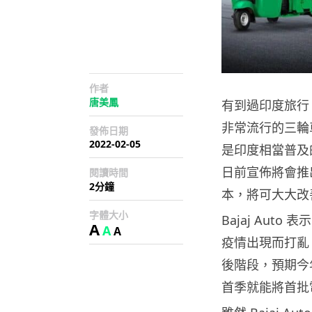
作者
唐美鳳
有到過印度旅行
非常流行的三輪
發佈日期
2022-02-05
是印度相當普及的
日前宣佈將會推
閱讀時間
2分鐘
本，將可大大改
字體大小
Bajaj Au
A
A
A
疫情出現而打亂，
後階段，預期今
首季就能將首批