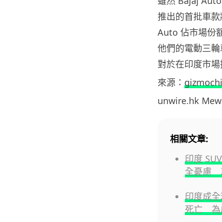
雖然 Bajaj
推出的首批車款
Auto 佔市場
他們的電動三輪
對於在印度市場
來源：
gizmoch
unwire.hk M
相關文章:
印度 S
全憂慮 
印度成全球
死亡 為