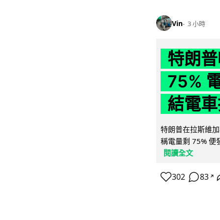
Vin
3 小時
特朗普
75%
結電車
特朗普在拉斯維加
稱電量剩 75% 
閱讀全文
302
83
↗