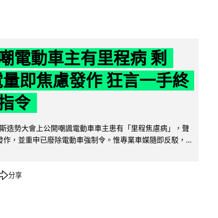
嘲電動車主有里程病 剩
 電量即焦慮發作 狂言一手終
指令
斯造勢大會上公開嘲諷電動車車主患有「里程焦慮病」，聲
便發作，並重申已廢除電動車強制令。惟專業車媒隨即反駁，...
分享