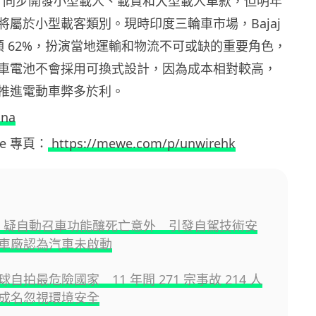
 Auto 同步開發小型載人、載貨和大型載人車款，但明年
將屬於小型載客類別。現時印度三輪車市場，Bajaj
份額 62%，扮演當地運輸和物流不可或缺的重要角色，
車電池不會採用可換式設計，因為成本相對較高，
推進電動車弊多於利。
ina
ewe 專頁：
https://mewe.com/p/unwirehk
UV 疑自動召車功能釀死亡意外 引發自駕技術安
車廠認為汽車未啟動
自拍最危險國家 11 年間 271 宗事故 214 人
成名忽視環境安全