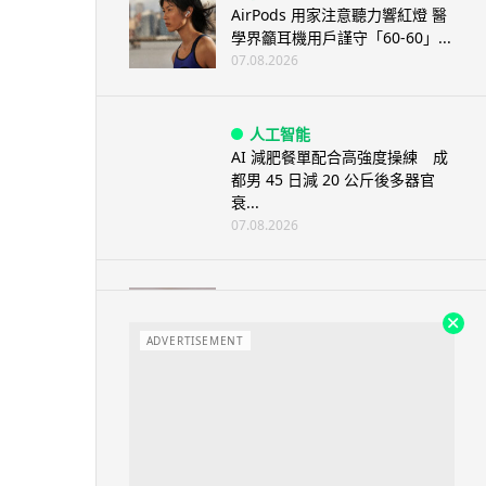
AirPods 用家注意聽力響紅燈 醫
學界籲耳機用戶謹守「60-60」...
07.08.2026
人工智能
AI 減肥餐單配合高強度操練 成
都男 45 日減 20 公斤後多器官
衰...
07.08.2026
影音產品
DJI Mic Mini 2s 實測 四發一收
同步獨立錄音 32-bi...
ADVERTISEMENT
06.08.2026
城中熱話
澤連斯基怒斥俄軍「人肉狩獵」
無人機追殺烏克蘭小販近 40 秒