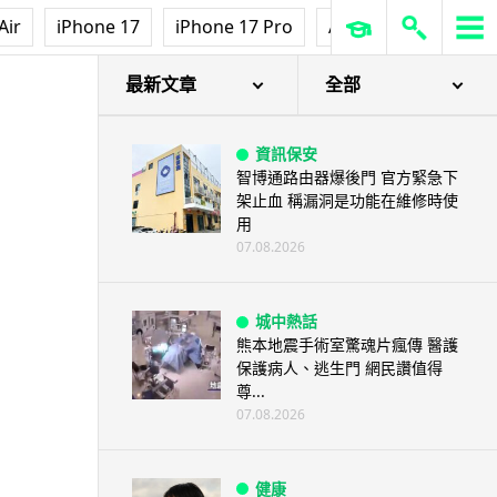
影視娛樂
Air
iPhone 17
iPhone 17 Pro
AirPods Pro 3
Ap
訂購 43 億日元精品後棄單 大阪
女 2 年後終被捕 涉海賊王...
07.08.2026
最新文章
全部
資訊保安
智博通路由器爆後門 官方緊急下
架止血 稱漏洞是功能在維修時使
用
07.08.2026
城中熱話
熊本地震手術室驚魂片瘋傳 醫護
保護病人、逃生門 網民讚值得
尊...
07.08.2026
健康