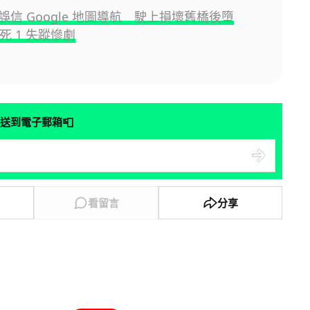
誤信 Google 地圖導航 駛上損壞舊橋後墮
 死 1 失蹤慘劇
📮
送到電子郵箱
看留言
分享