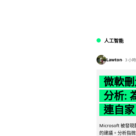
人工智能
Lawton
3 小時
微軟刪走
分析: 
連自家 
Microsoft 
的建議。分析指微軟同