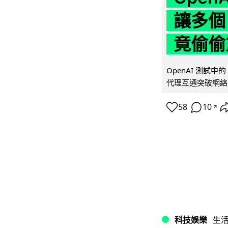
讓多個
竟偷偷
OpenAI 測試中
代理互通突破網絡限制
58
10
↗
科技娛樂
生