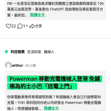
FBI 一名資深反情報探員涉嫌利用職務之便盜取敵對國家近 100
萬美元加密貨幣，事後更向 ChatGPT 諮詢理財及移民葡萄牙方
閱讀全文
案，最終因...
22
1
分享
↗
科技娛樂
生活科技
機械人
arthur
23 小時
Powerman 移動充電機械人登港 免鋪
樁為的士小巴「送電上門」
你架電動車喺停車場搵唔到樁？有個機械人會自己行過嚟幫你
充電。THEi 高科院同內地公司研發出 Powerman 移動充電機
閱讀全文
械人，唔使鋪線裝樁...