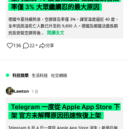
率僅 3% 大眾繼續忍的最大原因
德國今夏持續熱浪，空調普及率僅 3%，課室溫度逼近 40 度，
全年因高溫死亡人數已升至約 9,800 人。德國及鄰國法國長期
閱讀全文
抗拒安裝空調背後...
136
22
分享
↗
科技娛樂
生活科技
社交網絡
Lawton
1 日
Telegram 一度從 Apple App Store 下
架 官方未解釋原因迅速恢復上架
Telegram 8 月 4 日一度從 Apple App Store 消失，新用戶無