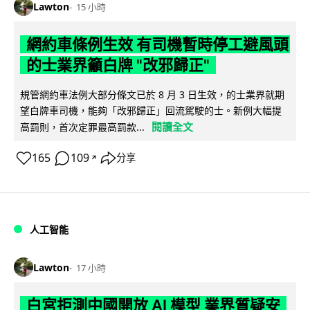
Lawton
15 小時
網約車條例生效 有司機暫時停工避風頭
的士業界籲白牌 "改邪歸正"
規管網約車法例大部分條文已於 8 月 3 日生效，的士業界就期
望白牌車司機，能夠「改邪歸正」回流駕駛的士。新例大幅提
閱讀全文
高罰則，首次定罪最高罰款...
165
109
分享
↗
人工智能
Lawton
17 小時
白宮拒測中國開放 AI 模型 業界質疑安