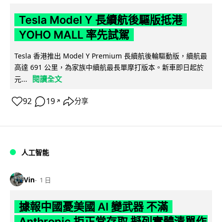
Tesla Model Y 長續航後驅版抵港
YOHO MALL 率先試駕
Tesla 香港推出 Model Y Premium 長續航後輪驅動版，續航最
高達 691 公里，為家族中續航最長單摩打版本。新車即日起於
閱讀全文
元...
92
19
分享
↗
人工智能
Vin
1 日
據報中國憂美國 AI 變武器 不滿
Anthropic 拒正常存取 擬列實體清單作