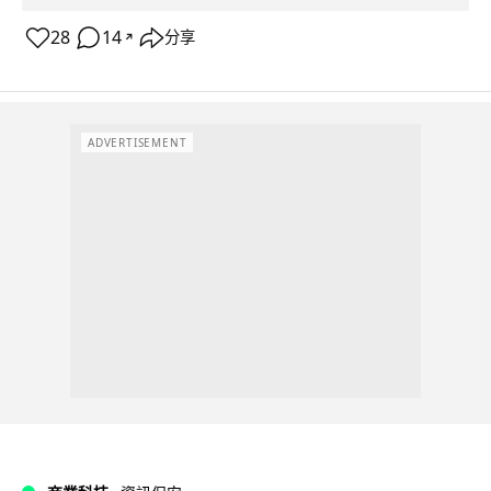
28
14
分享
↗
ADVERTISEMENT