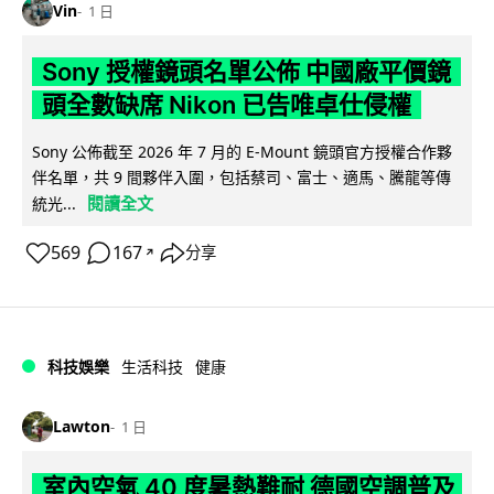
Vin
1 日
Sony 授權鏡頭名單公佈 中國廠平價鏡
頭全數缺席 Nikon 已告唯卓仕侵權
Sony 公佈截至 2026 年 7 月的 E-Mount 鏡頭官方授權合作夥
伴名單，共 9 間夥伴入圍，包括蔡司、富士、適馬、騰龍等傳
閱讀全文
統光...
569
167
分享
↗
科技娛樂
生活科技
健康
Lawton
1 日
室內空氣 40 度暑熱難耐 德國空調普及