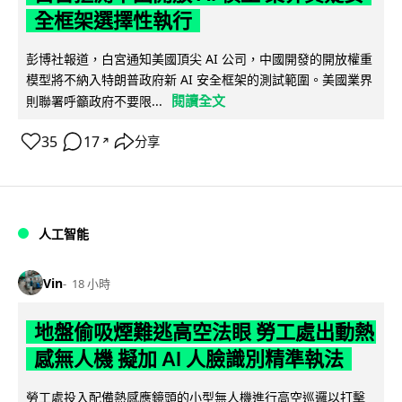
全框架選擇性執行
彭博社報道，白宮通知美國頂尖 AI 公司，中國開發的開放權重
模型將不納入特朗普政府新 AI 安全框架的測試範圍。美國業界
閱讀全文
則聯署呼籲政府不要限...
35
17
分享
↗
人工智能
Vin
18 小時
地盤偷吸煙難逃高空法眼 勞工處出動熱
感無人機 擬加 AI 人臉識別精準執法
勞工處投入配備熱感應鏡頭的小型無人機進行高空巡邏以打擊