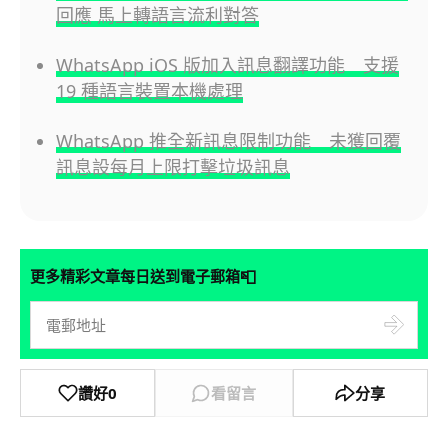
回應 馬上轉語言流利對答
WhatsApp iOS 版加入訊息翻譯功能 支援
19 種語言裝置本機處理
WhatsApp 推全新訊息限制功能 未獲回覆
訊息設每月上限打擊垃圾訊息
📮
更多精彩文章每日送到電子郵箱
讚好
0
看留言
分享