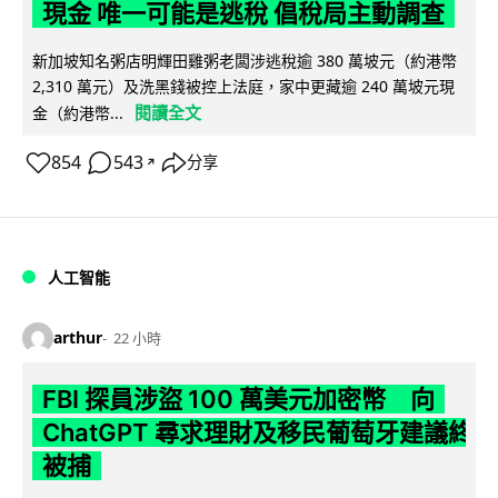
現金 唯一可能是逃稅 倡稅局主動調查
新加坡知名粥店明輝田雞粥老闆涉逃稅逾 380 萬坡元（約港幣
2,310 萬元）及洗黑錢被控上法庭，家中更藏逾 240 萬坡元現
閱讀全文
金（約港幣...
854
543
分享
↗
人工智能
arthur
22 小時
FBI 探員涉盜 100 萬美元加密幣 向
ChatGPT 尋求理財及移民葡萄牙建議終
被捕