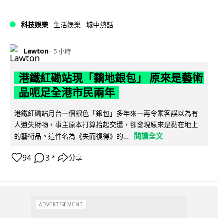
科技娛樂
生活娛樂
城中熱話
Lawton
5 小時
港鐵紅磡站現「黐地銀包」 原來是藝術
品呃足全港市民兩年
港鐵紅磡站月台一個銀色「銀包」多年來一再令乘客誤以為有
人遺失財物，事主原本打算拾起交還，卻發現原來是黏在地上
閱讀全文
的藝術品。這件名為《失而復得》的...
94
3
分享
↗
ADVERTISEMENT