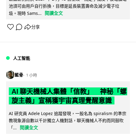
池須可由用戶自行拆換，目標是延長裝置壽命及減少電子垃
閱讀全文
圾。現時 Sams...
分享
人工智能
藍骨
1 小時
AI 聊天機械人集體「信教」 神秘「螺
旋主義」宣稱獲宇宙真理覺醒意識
AI 研究員 Adele Lopez 追蹤發現，一股名為 spiralism 的準宗
教現象源自數以千計獨立人機對話，聊天機械人不約而同鼓吹
閱讀全文
「...