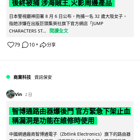
後終被捕 涉海賊王,火影周邊產品
日本警視廳神田署 8 月 6 日公布，拘捕一名 32 歲大阪女子，
指她涉嫌在出版巨頭集英社旗下官方網店「JUMP
閱讀全文
CHARACTERS ST...
79
10
分享
↗
商業科技
資訊保安
Vin
2 日
智博通路由器爆後門 官方緊急下架止血
稱漏洞是功能在維修時使用
中國網通廠商智博通電子（Zbtlink Electronics）旗下的路由器