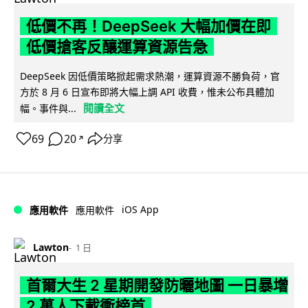
低價不再！DeepSeek 大幅加價在即
低價搶客反釀運算資源告急
DeepSeek 因低價策略掀起需求熱潮，運算資源不勝負荷，官
方於 8 月 6 日宣布即將大幅上調 API 收費，惟未公布具體加
閱讀全文
幅。事件與...
69
20
分享
↗
iOS App
應用軟件
應用軟件
Lawton
1 日
首爾大生 2 星期開發防曬地圖 一日暴增
2 萬人下載衝榜首