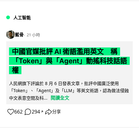
人工智能
藍骨
21 小時
中國官媒批評 AI 術語濫用英文 稱
「Token」與「Agent」動搖科技話語
權
人民網旗下評論於 8 月 6 日發表文章，批評中國廣泛使用
「Token」、「Agent」及「LLM」等英文術語，認為做法侵蝕
閱讀全文
中文表意空間及科...
662
294
分享
↗