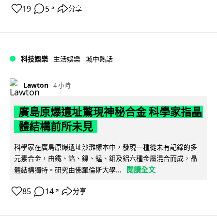
19
5
分享
↗
科技娛樂
生活娛樂
城中熱話
Lawton
4 小時
廣島原爆遺址驚現神秘合金 科學家指晶
體結構前所未見
科學家在廣島原爆遺址沙灘樣本中，發現一種從未有記錄的多
元素合金，由鐵、鉻、鎳、錳、鉬及鋁六種金屬混合而成，晶
閱讀全文
體結構獨特。研究由佛羅倫斯大學...
85
14
分享
↗