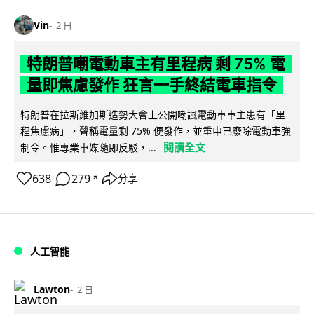
Vin
2 日
特朗普嘲電動車主有里程病 剩 75% 電
量即焦慮發作 狂言一手終結電車指令
特朗普在拉斯維加斯造勢大會上公開嘲諷電動車車主患有「里
程焦慮病」，聲稱電量剩 75% 便發作，並重申已廢除電動車強
閱讀全文
制令。惟專業車媒隨即反駁，...
638
279
分享
↗
人工智能
Lawton
2 日