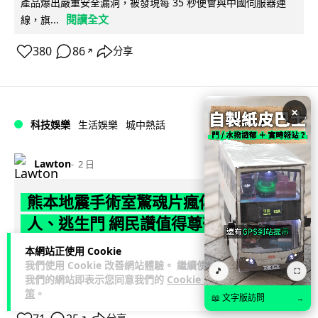
產品爆出嚴重安全漏洞，被發現每 35 秒便會與中國伺服器連
閱讀全文
線，旗...
380
86
分享
↗
×
科技娛樂
生活娛樂
城中熱話
Lawton
2 日
熊本地震手術室驚魂片瘋傳 醫護保護病
人、逃生門 網民讚值得尊敬
本網站正使用 Cookie
熊本縣 7 月 28 日發生 7.1 級地震，熊本綜合醫院手術室鏡頭拍
我們使用 Cookie 改善網站體驗。 繼續使用
下地震一刻，醫護人員臨危不亂保護病人，更馬上開逃生門確
🎵
⛶
我們的網站即表示您同意我們的
Cookie 政
閱讀全文
保出口流通。片段...
策
。
📖 文字版訪問
→