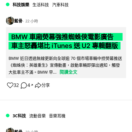
科技娛樂
生活科技
汽車科技
藍骨
22 小時
BMW 車廂熒幕強推蜘蛛俠電影廣告
車主怒轟堪比 iTunes 送 U2 專輯翻版
BMW 近日透過無線更新向全球逾 70 個市場車輛中控熒幕推送
《蜘蛛俠：英雄重生》宣傳動畫，啟動車輛即彈出通知，觸發
閱讀全文
大批車主不滿。BMW 早...
32
4
分享
↗
3C科技
流動音樂
音樂耳機
藍骨
23 小時