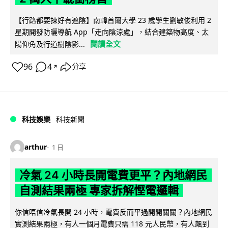
【行路都要揀好有遮陰】南韓首爾大學 23 歲學生劉敏俊利用 2
星期開發防曬導航 App「走向陰涼處」，結合建築物高度、太
閱讀全文
陽仰角及行道樹陰影...
96
4
分享
↗
科技娛樂
科技新聞
arthur
1 日
冷氣 24 小時長開電費更平？內地網民
自測結果兩極 專家拆解慳電邏輯
你信唔信冷氣長開 24 小時，電費反而平過開開關關？內地網民
實測結果兩極，有人一個月電費只需 118 元人民幣，有人飆到