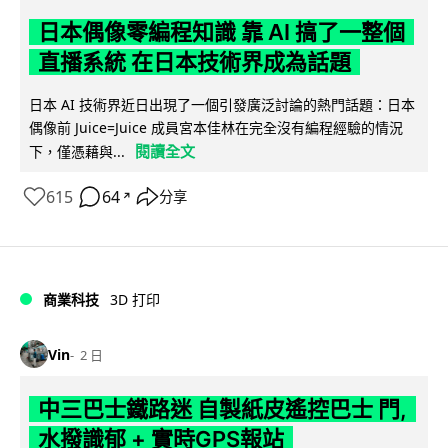
日本偶像零編程知識 靠 AI 搞了一整個
直播系統 在日本技術界成為話題
日本 AI 技術界近日出現了一個引發廣泛討論的熱門話題：日本
偶像前 Juice=Juice 成員宮本佳林在完全沒有編程經驗的情況
閱讀全文
下，僅憑藉與...
615
64
分享
↗
商業科技
3D 打印
Vin
2 日
中三巴士鐵路迷 自製紙皮遙控巴士 門,
水撥識郁 + 實時GPS報站