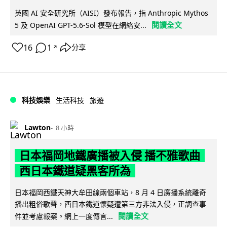
英國 AI 安全研究所（AISI）發布報告，指 Anthropic Mythos
閱讀全文
5 及 OpenAI GPT-5.6-Sol 模型在網絡安...
16
1
分享
↗
科技娛樂
生活科技
旅遊
Lawton
8 小時
日本福岡地鐵廣播被入侵 播不雅歌曲
西日本鐵道疑黑客所為
日本福岡西鐵天神大牟田線兩個車站，8 月 4 日廣播系統離奇
播出粗俗歌聲，西日本鐵道懷疑遭第三方非法入侵，正調查事
閱讀全文
件並考慮報案。網上一度傳言...