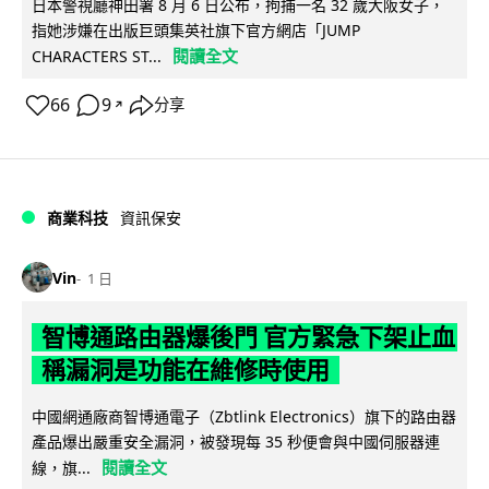
日本警視廳神田署 8 月 6 日公布，拘捕一名 32 歲大阪女子，
指她涉嫌在出版巨頭集英社旗下官方網店「JUMP
閱讀全文
CHARACTERS ST...
66
9
分享
↗
商業科技
資訊保安
Vin
1 日
智博通路由器爆後門 官方緊急下架止血
稱漏洞是功能在維修時使用
中國網通廠商智博通電子（Zbtlink Electronics）旗下的路由器
產品爆出嚴重安全漏洞，被發現每 35 秒便會與中國伺服器連
閱讀全文
線，旗...