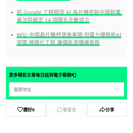
前 Google 工程師盜 AI 晶片機密助中國創業
美法院裁定 14 項罪名全數成立
WSJ: 中國晶片雖然落後美國 但電力優勢助AI
突圍 規模化工程,廉價能源彌補差距
📮
更多精彩文章每日送到電子郵箱
讚好
0
看留言
分享