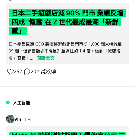
日本二手遊戲店減 90% 門市 業績反增
四成 "懷舊"在 Z 世代變成最潮「新鮮
感」
日本零售巨頭 GEO 將懷舊遊戲銷售門市從 1,000 間大幅減至
99 間，但銷售額卻不降反升至過往的 1.4 倍。做到「減店增
閱讀全文
收」奇蹟，...
252
20
分享
↗
人工智能
Vin
1 日