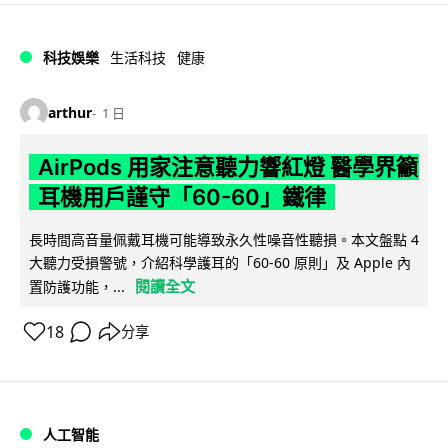
科技娛樂
生活科技
健康
arthur
1 日
AirPods 用家注意聽力響紅燈 醫學界籲
耳機用戶謹守「60-60」鐵律
長時間高音量佩戴耳機可能導致永久性噪音性聽損。本文盤點 4
大聽力受損警號，介紹科學護耳的「60-60 原則」及 Apple 內
閱讀全文
置防護功能，...
18
分享
人工智能