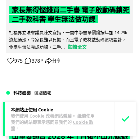
家長無得慳錢買二手書 電子啟動碼鎖死
二手教科書 學生無法做功課
社福界立法會議員陳文宜指，一間中學書單價錢按年加 14.7%
遠超通漲，令家長難以負擔。而且電子教材啟動碼這項設計，
閱讀全文
令學生無法完成功課，二手...
975
378
分享
↗
科技娛樂
遊戲情報
本網站正使用 Cookie
Lawton
1 日
我們使用 Cookie 改善網站體驗。 繼續使用
我們的網站即表示您同意我們的
Cookie 政
PlayStation 確認停產實體光碟 包裝印
策
。
出重要通告 2028 年 1 月後不出光碟遊