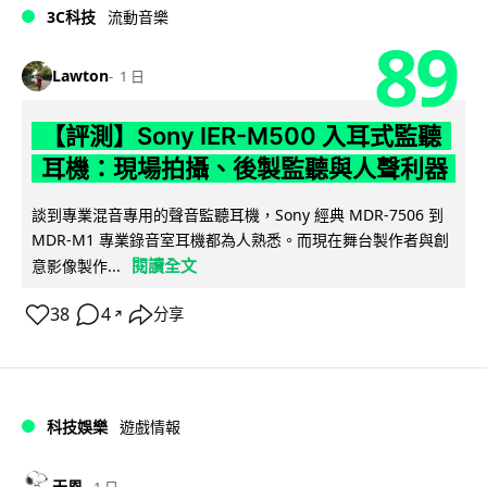
3C科技
流動音樂
89
Lawton
1 日
【評測】Sony IER-M500 入耳式監聽
耳機：現場拍攝、後製監聽與人聲利器
談到專業混音專用的聲音監聽耳機，Sony 經典 MDR-7506 到
MDR-M1 專業錄音室耳機都為人熟悉。而現在舞台製作者與創
閱讀全文
意影像製作...
38
4
分享
↗
科技娛樂
遊戲情報
天恩
1 日