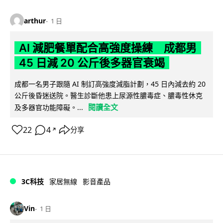
arthur
1 日
AI 減肥餐單配合高強度操練 成都男
45 日減 20 公斤後多器官衰竭
成都一名男子跟隨 AI 制訂高強度減脂計劃，45 日內減去約 20
公斤後昏迷送院。醫生診斷他患上尿源性膿毒症、膿毒性休克
閱讀全文
及多器官功能障礙。...
22
4
分享
↗
3C科技
家居無線
影音產品
Vin
1 日