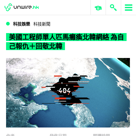
WWDC 2026
GenAI 與雲端科技專區
ERP 與商業 AI
美國工程師單人匹馬癱瘓北韓網絡 為自己報仇＋回敬北韓
科技娛樂
科技新聞
美國工程師單人匹馬癱瘓北韓網絡 為自
己報仇＋回敬北韓
作者
發佈日期
閱讀時間