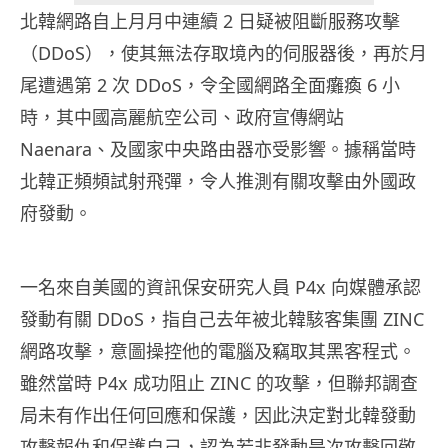
北韓網路自上月月中連續 2 日疑被阻斷服務攻擊
（DDoS），使其無法存取境內的伺服器後，再於月
尾遭遇第 2 次 DDoS，令全國網路全面癱瘓 6 小
時，其中國高麗航空公司、政府宣傳網站
Naenara、及國家中央路由器亦受影響。據稱當時
北韓正頻頻試射飛彈，令人推測有關攻擊由外國政
府發動。
一名來自美國的資訊保安研究人員 P4x 向媒體承認
發動有關 DDoS，指自己去年被北韓駭客集團 ZINC
網路攻擊，意圖操控他的電腦及竊取其黑客程式。
雖然當時 P4x 成功阻止 ZINC 的攻擊，但聯邦調查
局未有作出任何回應和保護，因此決定對北韓發動
攻擊報仇和保護自己，認為若非發動是次攻擊回敬