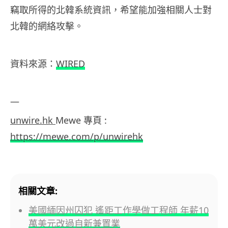
竊取所得的北韓系統資訊，希望能加強相關人士對
北韓的網絡攻擊。
資料來源：
WIRED
—
unwire.hk
Mewe 專頁 :
https://mewe.com/p/unwirehk
相關文章:
美國緬因州囚犯 遙距工作學做工程師 年薪10
萬美元改過自新兼置業