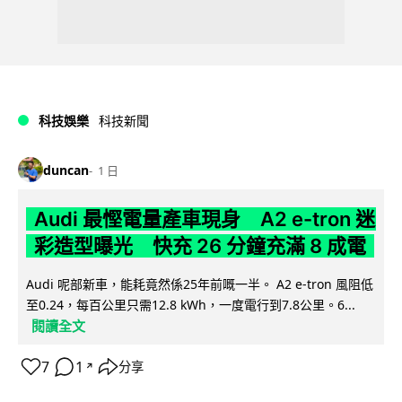
科技娛樂
科技新聞
duncan
1 日
Audi 最慳電量產車現身 A2 e-tron 迷
彩造型曝光 快充 26 分鐘充滿 8 成電
Audi 呢部新車，能耗竟然係25年前嘅一半。 A2 e-tron 風阻低
至0.24，每百公里只需12.8 kWh，一度電行到7.8公里。6...
閱讀全文
7
1
分享
↗