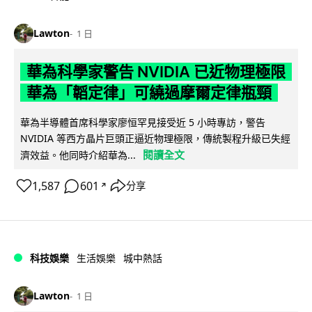
Lawton
1 日
華為科學家警告 NVIDIA 已近物理極限
華為「韜定律」可繞過摩爾定律瓶頸
華為半導體首席科學家廖恒罕見接受近 5 小時專訪，警告
NVIDIA 等西方晶片巨頭正逼近物理極限，傳統製程升級已失經
閱讀全文
濟效益。他同時介紹華為...
1,587
601
分享
↗
科技娛樂
生活娛樂
城中熱話
Lawton
1 日