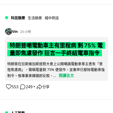
科技娛樂
生活娛樂
城中熱話
Vin
23 小時
特朗普嘲電動車主有里程病 剩 75% 電
量即焦慮發作 狂言一手終結電車指令
特朗普在拉斯維加斯造勢大會上公開嘲諷電動車車主患有「里
程焦慮病」，聲稱電量剩 75% 便發作，並重申已廢除電動車強
閱讀全文
制令。惟專業車媒隨即反駁，...
553
249
分享
↗
人工智能