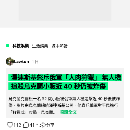
科技娛樂
生活娛樂
城中熱話
Lawton
1 日
澤連斯基怒斥俄軍「人肉狩獵」 無人機
追殺烏克蘭小販近 40 秒仍被炸傷
烏克蘭克爾松一名 52 歲小販被俄軍無人機追擊近 40 秒後被炸
傷，影片由烏克蘭總統澤連斯基公開。他直斥俄軍對平民進行
閱讀全文
「狩獵式」攻擊，烏克蘭...
112
41
分享
↗