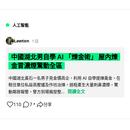
人工智能
Lawton
1 日
中國湖北男自學 AI 「煉金術」 屋內煉
金冒濃煙驚動全區
中國湖北黃石一名男子見金價高企，利用 AI 自學提煉黃金，在
租住單位私設高壓爐及作坊冶煉，過程產生大量刺鼻濃煙，驚
閱讀全文
動鄰居報警。警方到場揭發整...
110
7
分享
↗