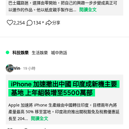
巴士鐵路迷，選擇由零開始，把自己的興趣一步步變成真正可
閱讀全文
以運作的作品。他以紙皮親手製作出...
2,254
134
分享
↗
科技娛樂
生活娛樂
城中熱話
Vin
19 小時
iPhone 加速撤出中國 印度成新機主要
基地 上年組裝增至5500萬部
Apple 加速將 iPhone 生產線由中國轉往印度，目標兩年內將
產量最高 50% 移至當地。印度政府推出關稅豁免及稅務優惠延
閱讀全文
長至 204...