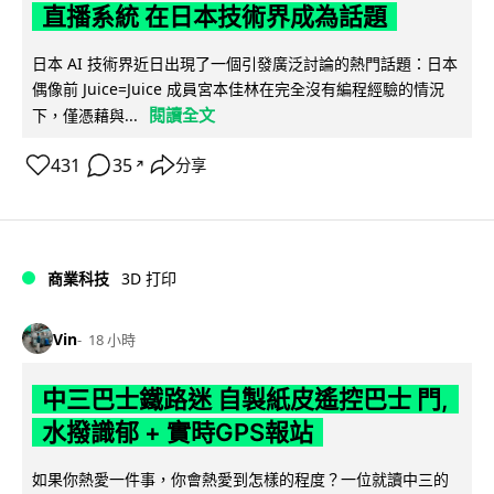
直播系統 在日本技術界成為話題
日本 AI 技術界近日出現了一個引發廣泛討論的熱門話題：日本
偶像前 Juice=Juice 成員宮本佳林在完全沒有編程經驗的情況
閱讀全文
下，僅憑藉與...
431
35
分享
↗
商業科技
3D 打印
Vin
18 小時
中三巴士鐵路迷 自製紙皮遙控巴士 門,
水撥識郁 + 實時GPS報站
如果你熱愛一件事，你會熱愛到怎樣的程度？一位就讀中三的