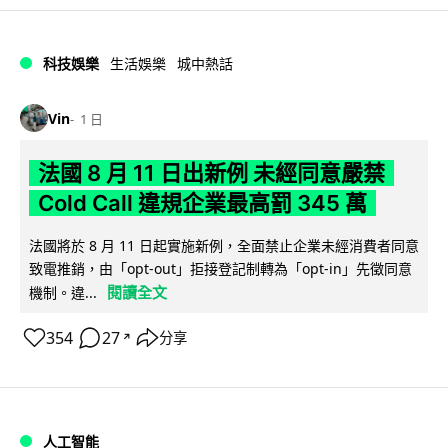
科技娛樂
生活娛樂
城中熱話
Vin
1 日
法國 8 月 11 日出新例 未經同意嚴禁
Cold Call 違規企業最高罰 345 萬
法國將於 8 月 11 日起實施新例，全面禁止企業未經消費者同意
致電推銷，由「opt-out」拒接登記制轉為「opt-in」先徵同意
閱讀全文
機制。違...
354
27
分享
↗
人工智能