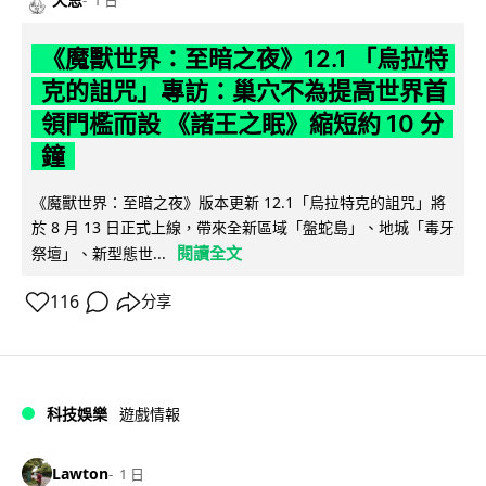
《魔獸世界：至暗之夜》12.1 「烏拉特
克的詛咒」專訪：巢穴不為提高世界首
領門檻而設 《諸王之眠》縮短約 10 分
鐘
《魔獸世界：至暗之夜》版本更新 12.1「烏拉特克的詛咒」將
於 8 月 13 日正式上線，帶來全新區域「盤蛇島」、地城「毒牙
閱讀全文
祭壇」、新型態世...
116
分享
科技娛樂
遊戲情報
Lawton
1 日