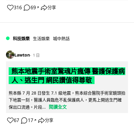
316
69
分享
↗
科技娛樂
生活娛樂
城中熱話
Lawton
1 日
熊本地震手術室驚魂片瘋傳 醫護保護病
人、逃生門 網民讚值得尊敬
熊本縣 7 月 28 日發生 7.1 級地震，熊本綜合醫院手術室鏡頭拍
下地震一刻，醫護人員臨危不亂保護病人，更馬上開逃生門確
閱讀全文
保出口流通。片段...
67
17
分享
↗