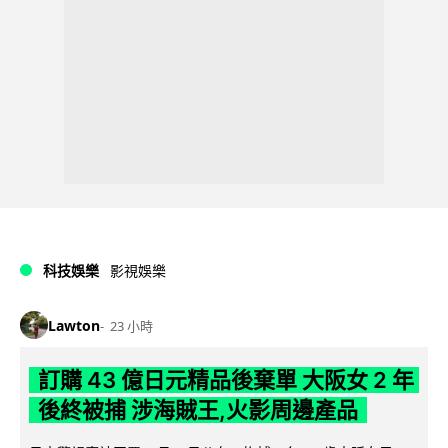
科技娛樂
影視娛樂
Lawton
23 小時
訂購 43 億日元精品後棄單 大阪女 2 年
後終被捕 涉海賊王,火影周邊產品