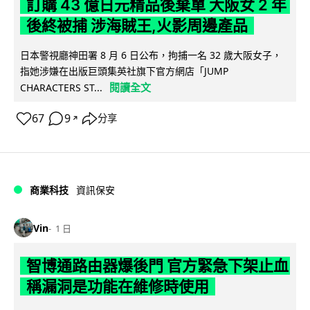
訂購 43 億日元精品後棄單 大阪女 2 年
後終被捕 涉海賊王,火影周邊產品
日本警視廳神田署 8 月 6 日公布，拘捕一名 32 歲大阪女子，
指她涉嫌在出版巨頭集英社旗下官方網店「JUMP
閱讀全文
CHARACTERS ST...
67
9
分享
↗
商業科技
資訊保安
Vin
1 日
智博通路由器爆後門 官方緊急下架止血
稱漏洞是功能在維修時使用