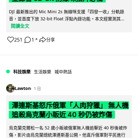
DJI 最新推出的 Mic Mini 2s 無線咪支援「四發一收」分軌錄
音，並首度下放 32-bit Float 浮點內錄功能。本文經實測其...
閱讀全文
251
1
分享
↗
科技娛樂
生活娛樂
城中熱話
Lawton
1 日
澤連斯基怒斥俄軍「人肉狩獵」 無人機
追殺烏克蘭小販近 40 秒仍被炸傷
烏克蘭克爾松一名 52 歲小販被俄軍無人機追擊近 40 秒後被炸
傷，影片由烏克蘭總統澤連斯基公開。他直斥俄軍對平民進行