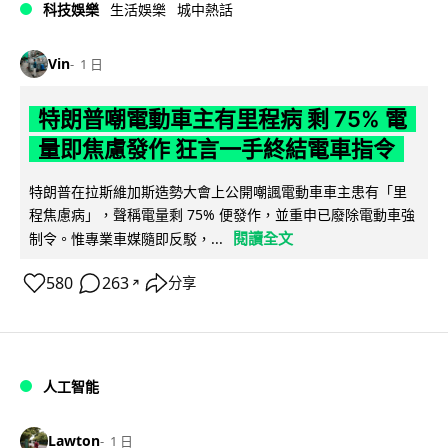
科技娛樂
生活娛樂
城中熱話
Vin
1 日
特朗普嘲電動車主有里程病 剩 75% 電
量即焦慮發作 狂言一手終結電車指令
特朗普在拉斯維加斯造勢大會上公開嘲諷電動車車主患有「里
程焦慮病」，聲稱電量剩 75% 便發作，並重申已廢除電動車強
閱讀全文
制令。惟專業車媒隨即反駁，...
580
263
分享
↗
人工智能
Lawton
1 日