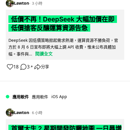
Lawton
3 小時
低價不再！DeepSeek 大幅加價在即
低價搶客反釀運算資源告急
DeepSeek 因低價策略掀起需求熱潮，運算資源不勝負荷，官
方於 8 月 6 日宣布即將大幅上調 API 收費，惟未公布具體加
閱讀全文
幅。事件與...
18
3
分享
↗
iOS App
應用軟件
應用軟件
Lawton
6 小時
首爾大生 2 星期開發防曬地圖 一日暴增