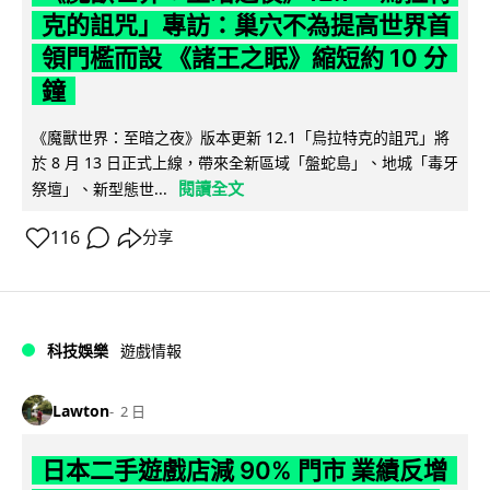
克的詛咒」專訪：巢穴不為提高世界首
領門檻而設 《諸王之眠》縮短約 10 分
鐘
《魔獸世界：至暗之夜》版本更新 12.1「烏拉特克的詛咒」將
於 8 月 13 日正式上線，帶來全新區域「盤蛇島」、地城「毒牙
閱讀全文
祭壇」、新型態世...
116
分享
科技娛樂
遊戲情報
Lawton
2 日
日本二手遊戲店減 90% 門市 業績反增