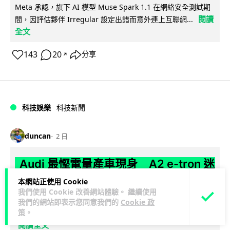
Meta 承認，旗下 AI 模型 Muse Spark 1.1 在網絡安全測試期
閱讀
間，因評估夥伴 Irregular 設定出錯而意外連上互聯網...
全文
143
20
分享
↗
科技娛樂
科技新聞
duncan
2 日
Audi 最慳電量產車現身 A2 e-tron 迷
彩造型曝光 快充 26 分鐘充滿 8 成電
本網站正使用 Cookie
我們使用 Cookie 改善網站體驗。 繼續使用
Audi 呢部新車，能耗竟然係25年前嘅一半。 A2 e-tron 風阻低
我們的網站即表示您同意我們的
Cookie 政
策
。
至0.24，每百公里只需12.8 kWh，一度電行到7.8公里。6...
閱讀全文