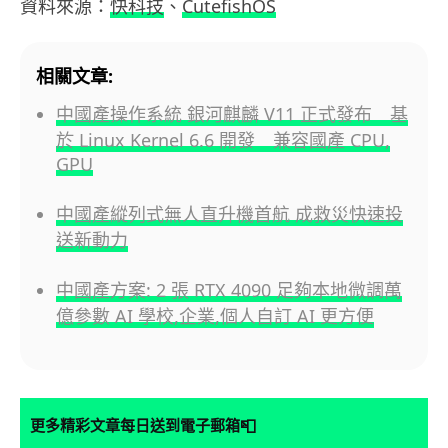
資料來源：
快科技
、
CutefishOS
相關文章:
中國產操作系統 銀河麒麟 V11 正式發布 基
於 Linux Kernel 6.6 開發 兼容國產 CPU,
GPU
中國產縱列式無人直升機首航 成救災快速投
送新動力
中國產方案: 2 張 RTX 4090 足夠本地微調萬
億參數 AI 學校,企業,個人自訂 AI 更方便
📮
更多精彩文章每日送到電子郵箱