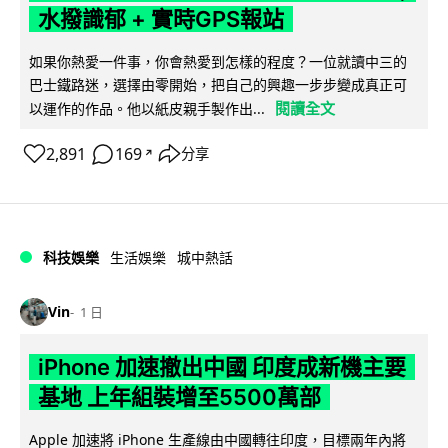
水撥識郁 + 實時GPS報站
如果你熱愛一件事，你會熱愛到怎樣的程度？一位就讀中三的
巴士鐵路迷，選擇由零開始，把自己的興趣一步步變成真正可
閱讀全文
以運作的作品。他以紙皮親手製作出...
2,891
169
分享
↗
科技娛樂
生活娛樂
城中熱話
Vin
1 日
iPhone 加速撤出中國 印度成新機主要
基地 上年組裝增至5500萬部
Apple 加速將 iPhone 生產線由中國轉往印度，目標兩年內將