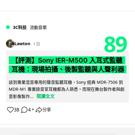
3C科技
流動音樂
89
Lawton
1 日
【評測】Sony IER-M500 入耳式監聽
耳機：現場拍攝、後製監聽與人聲利器
談到專業混音專用的聲音監聽耳機，Sony 經典 MDR-7506 到
MDR-M1 專業錄音室耳機都為人熟悉。而現在舞台製作者與創
閱讀全文
意影像製作...
38
4
分享
↗