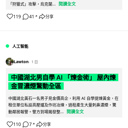
閱讀全文
「狩獵式」攻擊，烏克蘭...
119
41
分享
↗
人工智能
Lawton
1 日
中國湖北男自學 AI 「煉金術」 屋內煉
金冒濃煙驚動全區
中國湖北黃石一名男子見金價高企，利用 AI 自學提煉黃金，在
租住單位私設高壓爐及作坊冶煉，過程產生大量刺鼻濃煙，驚
閱讀全文
動鄰居報警。警方到場揭發整...
110
7
分享
↗