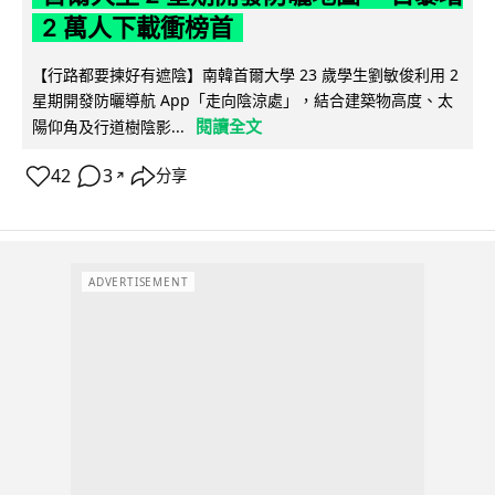
2 萬人下載衝榜首
【行路都要揀好有遮陰】南韓首爾大學 23 歲學生劉敏俊利用 2
星期開發防曬導航 App「走向陰涼處」，結合建築物高度、太
閱讀全文
陽仰角及行道樹陰影...
42
3
分享
↗
ADVERTISEMENT