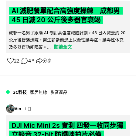
AI 減肥餐單配合高強度操練 成都男
45 日減 20 公斤後多器官衰竭
成都一名男子跟隨 AI 制訂高強度減脂計劃，45 日內減去約 20
公斤後昏迷送院。醫生診斷他患上尿源性膿毒症、膿毒性休克
閱讀全文
及多器官功能障礙。...
22
4
分享
↗
3C科技
家居無線
影音產品
Vin
1 日
DJI Mic Mini 2s 實測 四發一收同步獨
立錄音 32-bit 防爆咪拍片必備