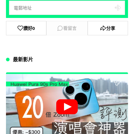
讚好
0
看留言
分享
最新影片