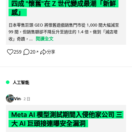
四成 "懷舊"在 Z 世代變成最潮「新鮮
感」
日本零售巨頭 GEO 將懷舊遊戲銷售門市從 1,000 間大幅減至
99 間，但銷售額卻不降反升至過往的 1.4 倍。做到「減店增
閱讀全文
收」奇蹟，...
259
20
分享
↗
人工智能
Vin
2 日
Meta AI 模型測試期間入侵他家公司 三
大 AI 巨頭接連曝安全漏洞