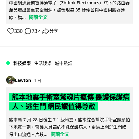
中國網通廠商智博通電子（Zbtlink Electronics）旗下的路由器
產品爆出嚴重安全漏洞，被發現每 35 秒便會與中國伺服器連
閱讀全文
線，旗...
330
73
分享
↗
科技娛樂
生活娛樂
城中熱話
Lawton
1 日
熊本地震手術室驚魂片瘋傳 醫護保護病
人、逃生門 網民讚值得尊敬
熊本縣 7 月 28 日發生 7.1 級地震，熊本綜合醫院手術室鏡頭拍
下地震一刻，醫護人員臨危不亂保護病人，更馬上開逃生門確
閱讀全文
保出口流通。片段...