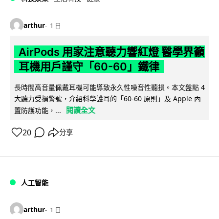
arthur
1 日
AirPods 用家注意聽力響紅燈 醫學界籲
耳機用戶謹守「60-60」鐵律
長時間高音量佩戴耳機可能導致永久性噪音性聽損。本文盤點 4
大聽力受損警號，介紹科學護耳的「60-60 原則」及 Apple 內
閱讀全文
置防護功能，...
20
分享
人工智能
arthur
1 日