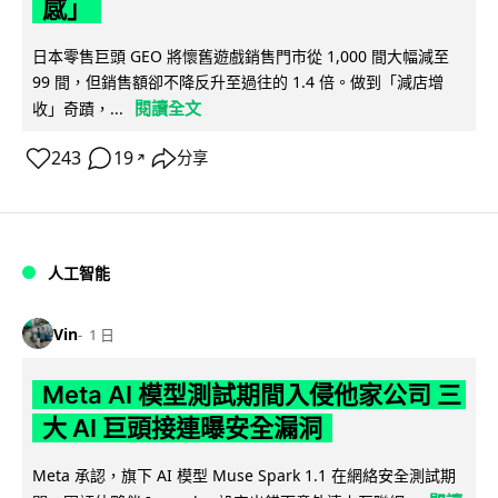
感」
日本零售巨頭 GEO 將懷舊遊戲銷售門市從 1,000 間大幅減至
99 間，但銷售額卻不降反升至過往的 1.4 倍。做到「減店增
閱讀全文
收」奇蹟，...
243
19
分享
↗
人工智能
Vin
1 日
Meta AI 模型測試期間入侵他家公司 三
大 AI 巨頭接連曝安全漏洞
Meta 承認，旗下 AI 模型 Muse Spark 1.1 在網絡安全測試期