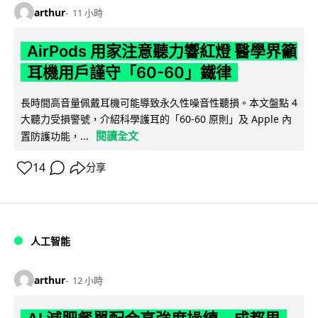
arthur
11 小時
AirPods 用家注意聽力響紅燈 醫學界籲
耳機用戶謹守「60-60」鐵律
長時間高音量佩戴耳機可能導致永久性噪音性聽損。本文盤點 4
大聽力受損警號，介紹科學護耳的「60-60 原則」及 Apple 內
閱讀全文
置防護功能，...
14
分享
人工智能
arthur
12 小時