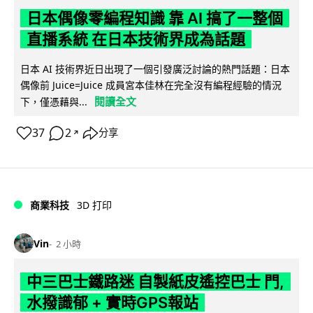
日本偶像零編程知識 靠 AI 搞了一整個
直播系統 在日本技術界成為話題
日本 AI 技術界近日出現了一個引發廣泛討論的熱門話題：日本
偶像前 Juice=Juice 成員宮本佳林在完全沒有編程經驗的情況
閱讀全文
下，僅憑藉與...
37
2
分享
↗
商業科技
3D 打印
Vin
2 小時
中三巴士鐵路迷 自製紙皮遙控巴士 門,
水撥識郁 + 實時GPS報站