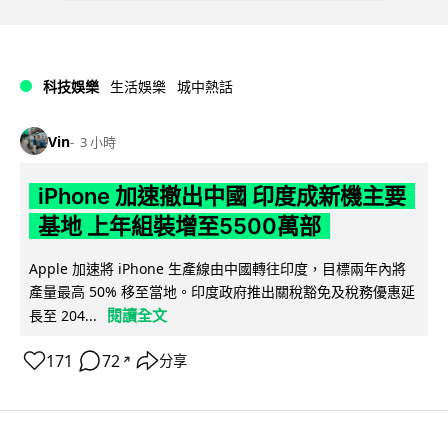
科技娛樂
生活娛樂
城中熱話
Vin
3 小時
iPhone 加速撤出中國 印度成新機主要
基地 上年組裝增至5500萬部
Apple 加速將 iPhone 生產線由中國轉往印度，目標兩年內將
產量最高 50% 移至當地。印度政府推出關稅豁免及稅務優惠延
閱讀全文
長至 204...
171
72
分享
↗