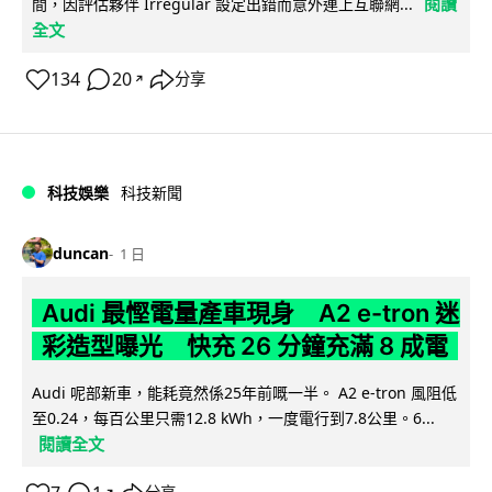
閱讀
間，因評估夥伴 Irregular 設定出錯而意外連上互聯網...
全文
134
20
分享
↗
科技娛樂
科技新聞
duncan
1 日
Audi 最慳電量產車現身 A2 e-tron 迷
彩造型曝光 快充 26 分鐘充滿 8 成電
Audi 呢部新車，能耗竟然係25年前嘅一半。 A2 e-tron 風阻低
至0.24，每百公里只需12.8 kWh，一度電行到7.8公里。6...
閱讀全文