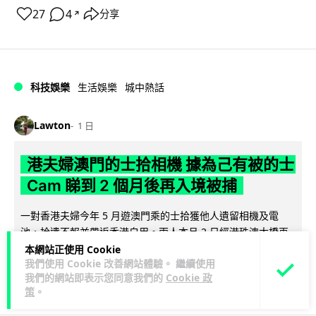
27
4
分享
↗
科技娛樂
生活娛樂
城中熱話
Lawton
1 日
港夫婦澳門的士拾相機 據為己有被的士
Cam 睇到 2 個月後再入境被捕
一對香港夫婦今年 5 月遊澳門乘的士拾獲他人遺留相機及電
池，拾遺不報並帶返香港自用。兩人本月 2 日經港珠澳大橋再
閱讀全文
次入境澳門時，被治安警察局...
本網站正使用 Cookie
我們使用 Cookie 改善網站體驗。 繼續使用
我們的網站即表示您同意我們的
Cookie 政
532
75
分享
↗
策
。