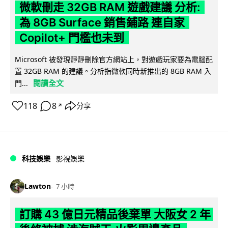
微軟刪走 32GB RAM 遊戲建議 分析:
為 8GB Surface 銷售鋪路 連自家
Copilot+ 門檻也未到
Microsoft 被發現靜靜刪除官方網站上，對遊戲玩家要為電腦配
置 32GB RAM 的建議。分析指微軟同時新推出的 8GB RAM 入
閱讀全文
門...
118
8
分享
↗
科技娛樂
影視娛樂
Lawton
7 小時
訂購 43 億日元精品後棄單 大阪女 2 年