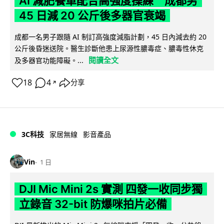
AI 減肥餐單配合高強度操練 成都男
45 日減 20 公斤後多器官衰竭
成都一名男子跟隨 AI 制訂高強度減脂計劃，45 日內減去約 20
公斤後昏迷送院。醫生診斷他患上尿源性膿毒症、膿毒性休克
閱讀全文
及多器官功能障礙。...
18
4
分享
↗
3C科技
家居無線
影音產品
Vin
1 日
DJI Mic Mini 2s 實測 四發一收同步獨
立錄音 32-bit 防爆咪拍片必備