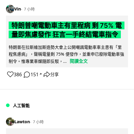
Vin
7 小時
特朗普嘲電動車主有里程病 剩 75% 電
量即焦慮發作 狂言一手終結電車指令
特朗普在拉斯維加斯造勢大會上公開嘲諷電動車車主患有「里
程焦慮病」，聲稱電量剩 75% 便發作，並重申已廢除電動車強
閱讀全文
制令。惟專業車媒隨即反駁，...
386
151
分享
↗
人工智能
Lawton
7 小時