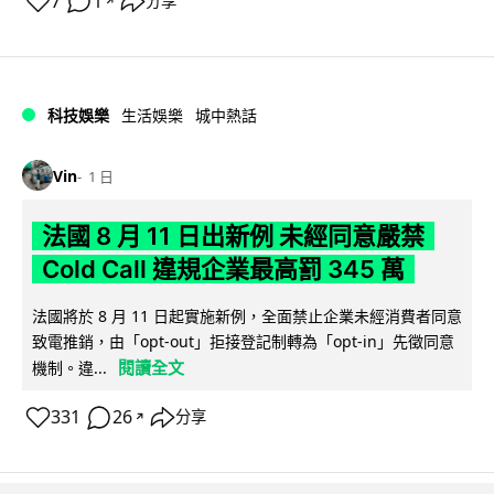
7
1
分享
↗
科技娛樂
生活娛樂
城中熱話
Vin
1 日
法國 8 月 11 日出新例 未經同意嚴禁
Cold Call 違規企業最高罰 345 萬
法國將於 8 月 11 日起實施新例，全面禁止企業未經消費者同意
致電推銷，由「opt-out」拒接登記制轉為「opt-in」先徵同意
閱讀全文
機制。違...
331
26
分享
↗