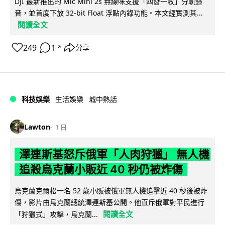
DJI 最新推出的 Mic Mini 2s 無線咪支援「四發一收」分軌錄
音，並首度下放 32-bit Float 浮點內錄功能。本文經實測其...
閱讀全文
249
1
分享
↗
科技娛樂
生活娛樂
城中熱話
Lawton
1 日
澤連斯基怒斥俄軍「人肉狩獵」 無人機
追殺烏克蘭小販近 40 秒仍被炸傷
烏克蘭克爾松一名 52 歲小販被俄軍無人機追擊近 40 秒後被炸
傷，影片由烏克蘭總統澤連斯基公開。他直斥俄軍對平民進行
閱讀全文
「狩獵式」攻擊，烏克蘭...