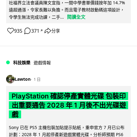
社福界立法會議員陳文宜指，一間中學書單價錢按年加 14.7%
遠超通漲，令家長難以負擔。而且電子教材啟動碼這項設計，
閱讀全文
令學生無法完成功課，二手...
935
371
分享
↗
科技娛樂
遊戲情報
Lawton
1 日
PlayStation 確認停產實體光碟 包裝印
出重要通告 2028 年 1 月後不出光碟遊
戲
Sony 已在 PS5 主機包裝加貼提示貼紙，重申官方 7 月已公布
計劃：2028 年 1 月起停產新遊戲實體光碟。分析師預期 PS6