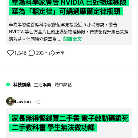
華為科學家警告 NVIDIA 已近物理極限
華為「韜定律」可繞過摩爾定律瓶頸
華為半導體首席科學家廖恒罕見接受近 5 小時專訪，警告
NVIDIA 等西方晶片巨頭正逼近物理極限，傳統製程升級已失經
閱讀全文
濟效益。他同時介紹華為...
1,546
593
分享
↗
科技娛樂
生活娛樂
城中熱話
Lawton
1 日
家長無得慳錢買二手書 電子啟動碼鎖死
二手教科書 學生無法做功課