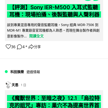
【評測】Sony IER-M500 入耳式監聽
耳機：現場拍攝、後製監聽與人聲利器
談到專業混音專用的聲音監聽耳機，Sony 經典 MDR-7506 到
MDR-M1 專業錄音室耳機都為人熟悉。而現在舞台製作者與創
閱讀全文
意影像製作...
36
4
分享
↗
科技娛樂
遊戲情報
天恩
1 日
《魔獸世界：至暗之夜》12.1 「烏拉特
克的詛咒」專訪：巢穴不為提高世界首