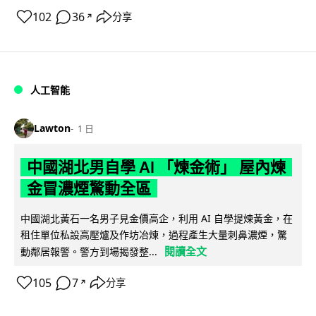
102
36
分享
↗
人工智能
Lawton
1 日
中國湖北男自學 AI 「煉金術」 屋內煉
金冒濃煙驚動全區
中國湖北黃石一名男子見金價高企，利用 AI 自學提煉黃金，在
租住單位私設高壓爐及作坊冶煉，過程產生大量刺鼻濃煙，驚
閱讀全文
動鄰居報警。警方到場揭發整...
105
7
分享
↗