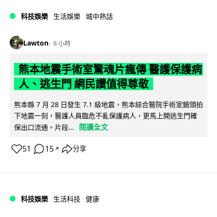
科技娛樂
生活娛樂
城中熱話
Lawton
8 小時
熊本地震手術室驚魂片瘋傳 醫護保護病
人、逃生門 網民讚值得尊敬
熊本縣 7 月 28 日發生 7.1 級地震，熊本綜合醫院手術室鏡頭拍
下地震一刻，醫護人員臨危不亂保護病人，更馬上開逃生門確
閱讀全文
保出口流通。片段...
51
15
分享
↗
科技娛樂
生活科技
健康