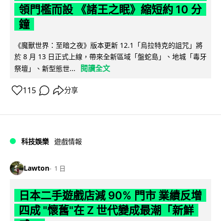
領門檻而設 《諸王之眠》縮短約 10 分
鐘
《魔獸世界：至暗之夜》版本更新 12.1「烏拉特克的詛咒」將
於 8 月 13 日正式上線，帶來全新區域「盤蛇島」、地城「毒牙
閱讀全文
祭壇」、新型態世...
115
分享
科技娛樂
遊戲情報
Lawton
1 日
日本二手遊戲店減 90% 門市 業績反增
四成 "懷舊"在 Z 世代變成最潮「新鮮