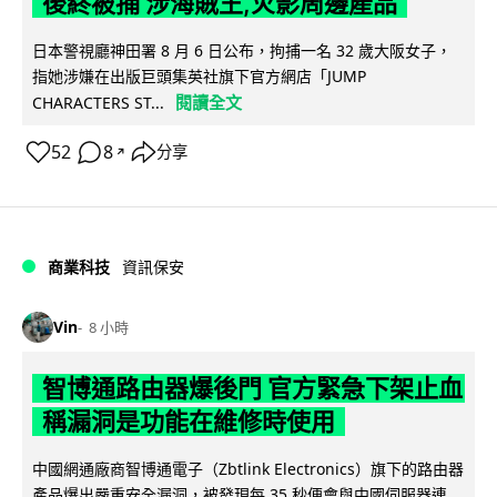
後終被捕 涉海賊王,火影周邊產品
日本警視廳神田署 8 月 6 日公布，拘捕一名 32 歲大阪女子，
指她涉嫌在出版巨頭集英社旗下官方網店「JUMP
閱讀全文
CHARACTERS ST...
52
8
分享
↗
商業科技
資訊保安
Vin
8 小時
智博通路由器爆後門 官方緊急下架止血
稱漏洞是功能在維修時使用
中國網通廠商智博通電子（Zbtlink Electronics）旗下的路由器
產品爆出嚴重安全漏洞，被發現每 35 秒便會與中國伺服器連