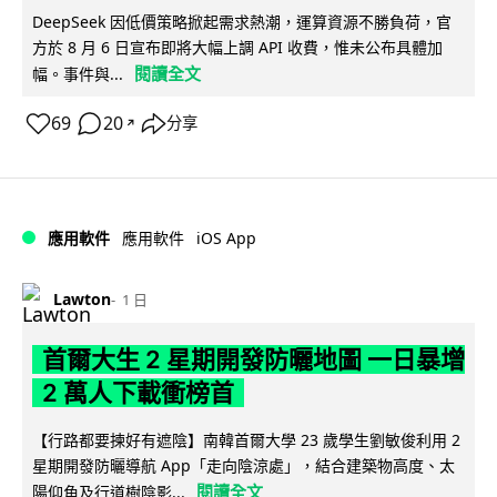
DeepSeek 因低價策略掀起需求熱潮，運算資源不勝負荷，官
方於 8 月 6 日宣布即將大幅上調 API 收費，惟未公布具體加
閱讀全文
幅。事件與...
69
20
分享
↗
iOS App
應用軟件
應用軟件
Lawton
1 日
首爾大生 2 星期開發防曬地圖 一日暴增
2 萬人下載衝榜首
【行路都要揀好有遮陰】南韓首爾大學 23 歲學生劉敏俊利用 2
星期開發防曬導航 App「走向陰涼處」，結合建築物高度、太
閱讀全文
陽仰角及行道樹陰影...