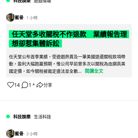
科技娛樂
遊戲情報
藍骨
1 小時
任天堂多收關稅不作退款 業績報告理
想卻惹集體訴訟
任天堂公布首季業績，受遊戲熱賣及一筆美國退還關稅款項帶
動，盈利大幅跑贏預期。惟公司早前曾多次以關稅為由調高美
閱讀全文
國定價，如今關稅被裁定違法並全數...
14
1
分享
↗
科技娛樂
生活科技
藍骨
2 小時