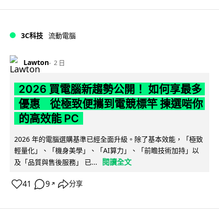
3C科技
流動電腦
Lawton
2 日
2026 買電腦新趨勢公開！ 如何享最多
優惠 從極致便攜到電競標竿 揀選啱你
的高效能 PC
2026 年的電腦選購基準已經全面升級。除了基本效能，「極致
輕量化」、「機身美學」、「AI算力」、「前瞻技術加持」以
閱讀全文
及「品質與售後服務」 已...
41
9
分享
↗