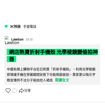
3C科技
手提電話
Lawton
33 分
網店熱賣折射手機殼 光學稜鏡變偷拍神
器
中國有網上購物平台近日熱賣「折射手機殼」，利用光學稜鏡
原理讓手機在熒幕關閉狀態下亦能側面偷拍，賣家更以暗示字
閱讀全文
眼宣傳供不法分子偷拍他人裙底
分享