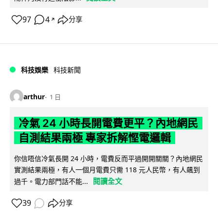
97
4
分享
↗
科技娛樂
科技新聞
arthur
1 日
冷氣 24 小時長開電費更平？內地網民
自測結果兩極 專家拆解慳電邏輯
你信唔信冷氣長開 24 小時，電費反而平過開開關關？內地網民
實測結果兩極，有人一個月電費只需 118 元人民幣，有人飆到
閱讀全文
過千。電力部門話不能...
39
分享