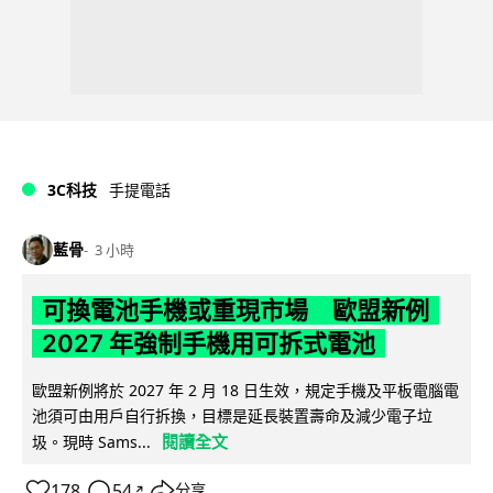
3C科技
手提電話
藍骨
3 小時
可換電池手機或重現市場 歐盟新例
2027 年強制手機用可拆式電池
歐盟新例將於 2027 年 2 月 18 日生效，規定手機及平板電腦電
池須可由用戶自行拆換，目標是延長裝置壽命及減少電子垃
閱讀全文
圾。現時 Sams...
178
54
分享
↗