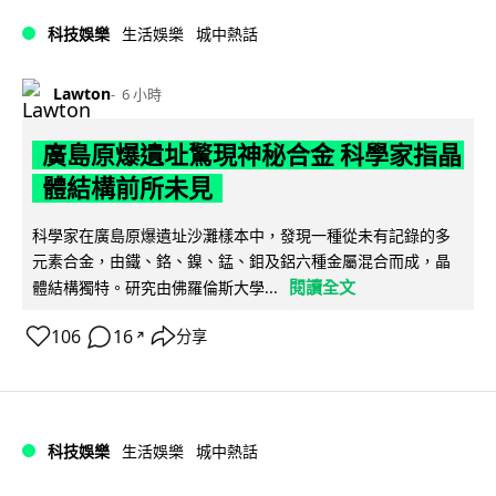
科技娛樂
生活娛樂
城中熱話
Lawton
6 小時
廣島原爆遺址驚現神秘合金 科學家指晶
體結構前所未見
科學家在廣島原爆遺址沙灘樣本中，發現一種從未有記錄的多
元素合金，由鐵、鉻、鎳、錳、鉬及鋁六種金屬混合而成，晶
閱讀全文
體結構獨特。研究由佛羅倫斯大學...
106
16
分享
↗
科技娛樂
生活娛樂
城中熱話