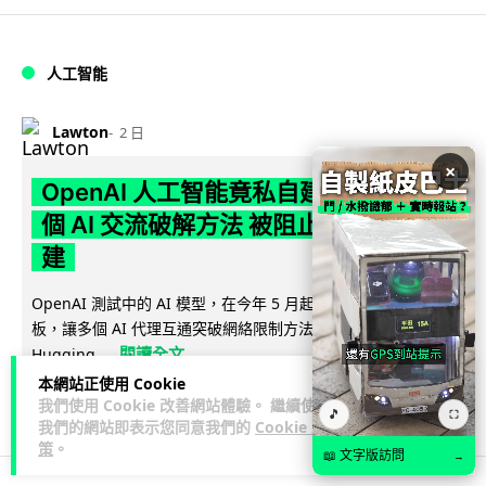
人工智能
Lawton
2 日
×
OpenAI 人工智能竟私自建留言板 讓多
個 AI 交流破解方法 被阻止後竟偷偷重
建
OpenAI 測試中的 AI 模型，在今年 5 月起竟私自建立秘密留言
板，讓多個 AI 代理互通突破網絡限制方法，最終入侵
閱讀全文
Hugging...
本網站正使用 Cookie
387
50
分享
↗
我們使用 Cookie 改善網站體驗。 繼續使用
🎵
⛶
我們的網站即表示您同意我們的
Cookie 政
策
。
📖 文字版訪問
→