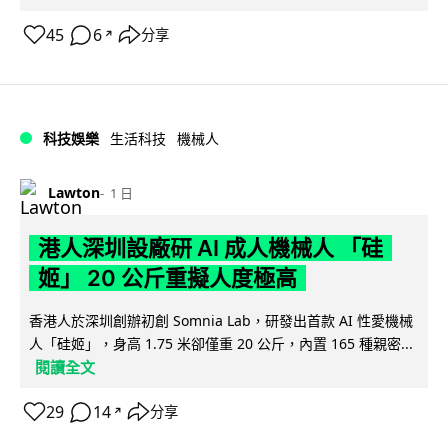
45
6
分享
↗
科技娛樂
生活科技
機械人
Lawton
1 日
港人深圳設廠研 AI 成人機械人 「硅
姬」 20 公斤重擬人度極高
香港人於深圳創辦初創 Somnia Lab，研發出首款 AI 性愛機械
人「硅姬」，身高 1.75 米卻僅重 20 公斤，內置 165 種親密...
閱讀全文
29
14
分享
↗