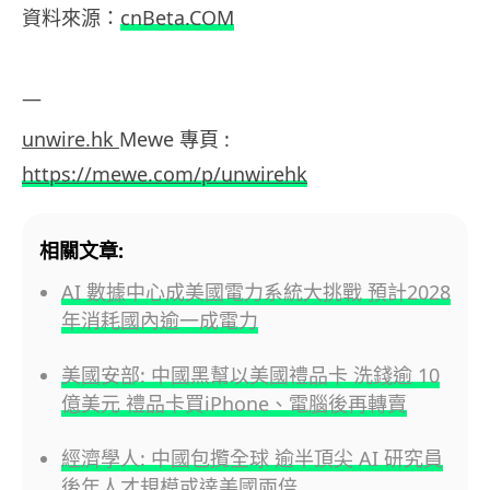
資料來源：
cnBeta.COM
—
unwire.hk
Mewe 專頁 :
https://mewe.com/p/unwirehk
相關文章:
AI 數據中心成美國電力系統大挑戰 預計2028
年消耗國內逾一成電力
美國安部: 中國黑幫以美國禮品卡 洗錢逾 10
億美元 禮品卡買iPhone、電腦後再轉賣
經濟學人: 中國包攬全球 逾半頂尖 AI 研究員
後年人才規模或達美國兩倍