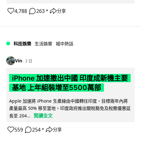
4,788
263
分享
↗
科技娛樂
生活娛樂
城中熱話
Vin
2 日
iPhone 加速撤出中國 印度成新機主要
基地 上年組裝增至5500萬部
Apple 加速將 iPhone 生產線由中國轉往印度，目標兩年內將
產量最高 50% 移至當地。印度政府推出關稅豁免及稅務優惠延
閱讀全文
長至 204...
559
254
分享
↗