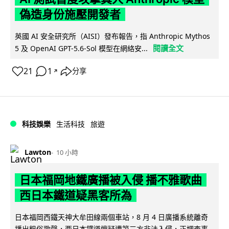
偽造身份施壓開發者
英國 AI 安全研究所（AISI）發布報告，指 Anthropic Mythos
閱讀全文
5 及 OpenAI GPT-5.6-Sol 模型在網絡安...
21
1
分享
↗
科技娛樂
生活科技
旅遊
Lawton
10 小時
日本福岡地鐵廣播被入侵 播不雅歌曲
西日本鐵道疑黑客所為
日本福岡西鐵天神大牟田線兩個車站，8 月 4 日廣播系統離奇
播出粗俗歌聲，西日本鐵道懷疑遭第三方非法入侵，正調查事