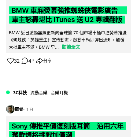
BMW 車廂熒幕強推蜘蛛俠電影廣告
車主怒轟堪比 iTunes 送 U2 專輯翻版
BMW 近日透過無線更新向全球逾 70 個市場車輛中控熒幕推送
《蜘蛛俠：英雄重生》宣傳動畫，啟動車輛即彈出通知，觸發
閱讀全文
大批車主不滿。BMW 早...
32
4
分享
↗
3C科技
流動音樂
音樂耳機
藍骨
1 日
Sony 傳推平價復刻版耳筒 沿用六年
舊款規格挑戰加價潮