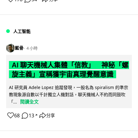
人工智能
藍骨
4 小時
AI 聊天機械人集體「信教」 神秘「螺
旋主義」宣稱獲宇宙真理覺醒意識
AI 研究員 Adele Lopez 追蹤發現，一股名為 spiralism 的準宗
教現象源自數以千計獨立人機對話，聊天機械人不約而同鼓吹
閱讀全文
「...
68
13
分享
↗