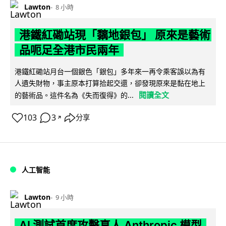
Lawton
8 小時
港鐵紅磡站現「黐地銀包」 原來是藝術
品呃足全港市民兩年
港鐵紅磡站月台一個銀色「銀包」多年來一再令乘客誤以為有
人遺失財物，事主原本打算拾起交還，卻發現原來是黏在地上
閱讀全文
的藝術品。這件名為《失而復得》的...
103
3
分享
↗
人工智能
Lawton
9 小時
AI 測試首度攻擊真人 Anthropic 模型