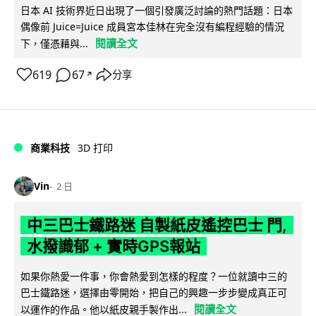
日本 AI 技術界近日出現了一個引發廣泛討論的熱門話題：日本
偶像前 Juice=Juice 成員宮本佳林在完全沒有編程經驗的情況
閱讀全文
下，僅憑藉與...
619
67
分享
↗
商業科技
3D 打印
Vin
2 日
中三巴士鐵路迷 自製紙皮遙控巴士 門,
水撥識郁 + 實時GPS報站
如果你熱愛一件事，你會熱愛到怎樣的程度？一位就讀中三的
巴士鐵路迷，選擇由零開始，把自己的興趣一步步變成真正可
閱讀全文
以運作的作品。他以紙皮親手製作出...